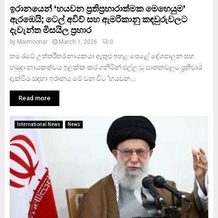
ඉරානයෙන් ‘හයවන ප්‍රතිප්‍රහාරාත්මක මෙහෙයුම’
ඇරඹෙයි; ටෙල් අවිව් සහ ඇමරිකානු කඳවුරුවලට
දැවැන්ත මිසයිල ප්‍රහාර
by
Maimoonar
March 1, 2026
0
තම රටේ උත්තරීතර නායකයා ඇතුළු ඉහළ පෙළේ දේශපාලන සහ
හමුදා නායකත්වය ඉලක්ක කර ගනිමින් එල්ල වූ ඝාතනවලට ප්‍රතිචාර
දැක්වීම සඳහා ඉරානය මේ වන විට ‘හයවන...
Read more
International News
News