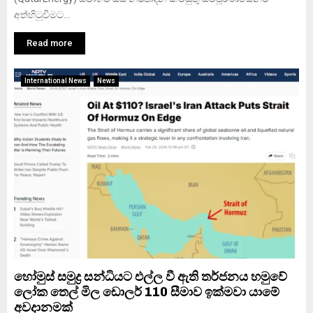
අත්හිටුවීමට...
Read more
International News
News
හෝමුස් සමුද්‍ර සන්ධියට එල්ල වී ඇති තර්ජනය හමුවේ
ලෝක තෙල් මිල ඩොලර් 110 සීමාව ඉක්මවා යාමේ
අවදානමක්