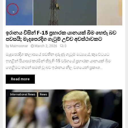
ඉරානය විසින් F-15 ප්‍රහාරක යානයක් බිම හෙළූ බව
පවසයි; මැදපෙරදිග ගැටුම් උච්ච අවස්ථාවකට
by
Maimoonar
March 2, 2026
0
මැදපෙරදිග කලාපයේ පවතින දරුණු ගැටුම් මධ්‍යයේ, කුවේටයට
ඉහළින් පියාසර කරමින් තිබූ F-15 වර්ගයේ ප්‍රහාරක යානයක් බිම
හෙළීමට තමන් සමත් වූ බව ඉරානය නිල වශයෙන් ප්‍රකාශ...
Read more
International News
News