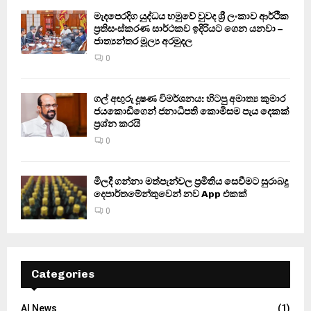
මැදපෙරදිග යුද්ධය හමුවේ වුවද ශ්‍රී ලංකාව ආර්ථික
ප්‍රතිසංස්කරණ සාර්ථකව ඉදිරියට ගෙන යනවා –
ජාත්‍යන්තර මූල්‍ය අරමුදල
0
ගල් අඟුරු දූෂණ විමර්ශනය: හිටපු අමාත්‍ය කුමාර
ජයකොඩිගෙන් ජනාධිපති කොමිසම පැය දෙකක්
ප්‍රශ්න කරයි
0
මිලදී ගන්නා මත්පැන්වල ප්‍රමිතිය සෙවීමට සුරාබදු
දෙපාර්තමේන්තුවෙන් නව App එකක්
0
Categories
AI News
(1)