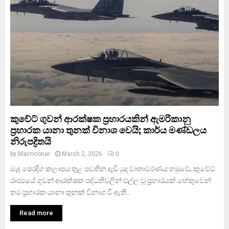
කුවේට් ගුවන් ආරක්ෂක ප්‍රහාරයකින් ඇමරිකානු
ප්‍රහාරක යානා තුනක් විනාශ වෙයි; කාර්ය මණ්ඩලය
නිරුපද්‍රිතයි
by
Maimoonar
March 2, 2026
0
මැද පෙරදිග කලාපය තුළ පවතින දැඩි යුද වාතාවරණය හමුවේ, කුවේට්
රාජ්‍යයේ ගුවන් ආරක්ෂක පද්ධතිවලින් එල්ල වූ ප්‍රහාරයක් හේතුවෙන්
තම ප්‍රහාරක යානා තුනක් විනාශ වී ඇති...
Read more