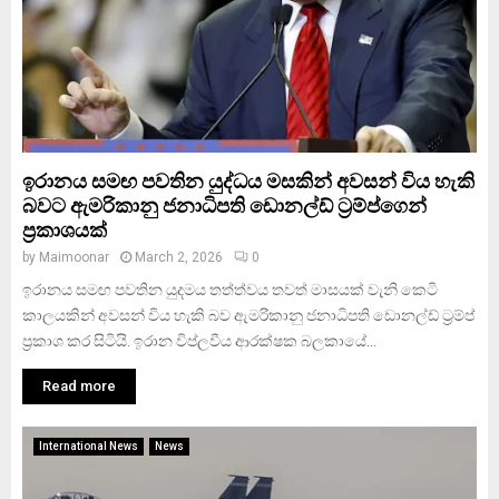
ඉරානය සමඟ පවතින යුද්ධය මසකින් අවසන් විය හැකි
බවට ඇමරිකානු ජනාධිපති ඩොනල්ඩ් ට්‍රම්ප්ගෙන්
ප්‍රකාශයක්
by
Maimoonar
March 2, 2026
0
ඉරානය සමඟ පවතින යුදමය තත්ත්වය තවත් මාසයක් වැනි කෙටි
කාලයකින් අවසන් විය හැකි බව ඇමරිකානු ජනාධිපති ඩොනල්ඩ් ට්‍රම්ප්
ප්‍රකාශ කර සිටියි. ඉරාන විප්ලවීය ආරක්ෂක බලකායේ...
Read more
International News
News