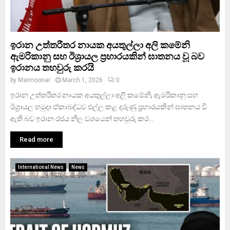
ඉරාන උත්තරීතර නායක අයතුල්ලා අලි කමේනි
ඇමරිකානු සහ ඊශ්‍රායල ප්‍රහාරයකින් ඝාතනය වූ බව
ඉරානය තහවුරු කරයි
by
Maimoonar
March 1, 2026
0
ඉරාන උත්තරීතර නායක අයතුල්ලා අලි කමේනි, ඇමරිකානු සහ
ඊශ්‍රායල හමුදා ඒකාබද්ධව එල්ල කළ දරුණු ප්‍රහාරයකින් ඝාතනය වී
ඇති බව ඉරාන රජය නිල වශයෙන් තහවුරු කර...
Read more
International News
News