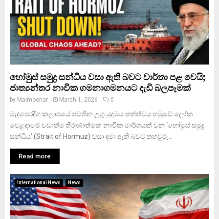
හෝමුස් සමුද්‍ර සන්ධිය වසා ඇති බවට වාර්තා පළ වෙයි;
ජාත්‍යන්තර නාවික ගමනාගමනයට දැඩි බලපෑමක්
by
Maimoonar
March 1, 2026
0
මැදපෙරදිග කලාපයේ පවතින උග්‍ර යුදමය තත්ත්වය හමුවේ ලෝක
වෙළඳාමේ වඩාත්ම තීරණාත්මක නාවික මාර්ගයක් වන ‘හෝමුස් සමුද්‍ර
සන්ධිය’ (Strait of Hormuz) වසා දමා ඇති බවට තහවුරු...
Read more
International News
News