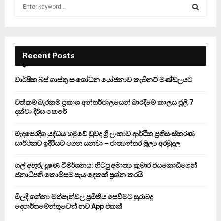
S
e
a
S
r
c
E
h
Recent Posts
f
A
o
වාර්ෂික බස් ගාස්තු සංශෝධන යෝජනාව කැබිනට් මණ්ඩලයට
r
R
:
වත්කම් බැරකම් ප්‍රකාශ අන්තර්ජාලයෙන් බාරදීමේ කාලය ජූලි 7
C
දක්වා දීර්ඝ කෙරේ
H
මැදපෙරදිග යුද්ධය හමුවේ වුවද ශ්‍රී ලංකාව ආර්ථික ප්‍රතිසංස්කරණ
සාර්ථකව ඉදිරියට ගෙන යනවා – ජාත්‍යන්තර මූල්‍ය අරමුදල
ගල් අඟුරු දූෂණ විමර්ශනය: හිටපු අමාත්‍ය කුමාර ජයකොඩිගෙන්
ජනාධිපති කොමිසම පැය දෙකක් ප්‍රශ්න කරයි
මිලදී ගන්නා මත්පැන්වල ප්‍රමිතිය සෙවීමට සුරාබදු
දෙපාර්තමේන්තුවෙන් නව App එකක්