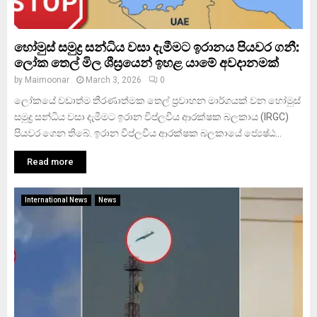
හෝමුස් සමුද්‍ර සන්ධිය වසා දැමීමට ඉරානය පියවර ගනී:
ලෝක තෙල් මිල ශීඝ්‍රයෙන් ඉහළ යාමේ අවදානමක්
by
Maimoonar
March 3, 2026
0
ලෝකයේ වඩාත්ම තීරණාත්මක තෙල් ප්‍රවාහන මාර්ගයක් වන හෝමුස්
සමුද්‍ර සන්ධිය වසා දැමීමට ඉරාන විප්ලවීය ආරක්ෂක බලකාය (IRGC)
පියවර ගෙන තිබේ. ඉරාන විප්ලවීය ආරක්ෂක බලකායේ ජ්‍යෙෂ්ඨ...
Read more
International News
News