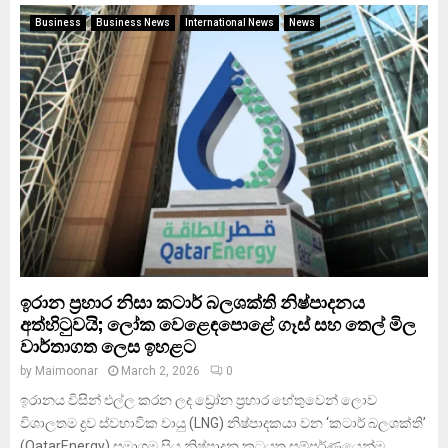
Business
Business News
International News
News
ඉරාන ප්‍රහාර නිසා කටාර් බලශක්ති නිෂ්පාදනය
අත්හිටුවයි; ලෝක වෙළෙඳපොළේ ගෑස් සහ තෙල් මිල
වාර්තාගත ලෙස ඉහළට
by
Maimoonar
March 2, 2026
0
ඉරානය විසින් එල්ල කරන ලද ඩ්‍රෝන ප්‍රහාර හේතුවෙන් ලොව
විශාලතම ද්‍රව ස්වභාවික වායු (LNG) නිෂ්පාදකයා වන ‘කටාර් බලශක්ති’
(QatarEnergy) සමාගම සිය නිෂ්පාදන කටයුතු සම්පූර්ණයෙන්ම