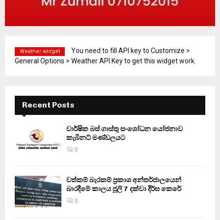
You need to fill API key to Customize >
Weather widget
General Options > Weather API Key to get this widget work.
Recent Posts
වාර්ෂික බස් ගාස්තු සංශෝධන යෝජනාව
කැබිනට් මණ්ඩලයට
0
වත්කම් බැරකම් ප්‍රකාශ අන්තර්ජාලයෙන්
බාරදීමේ කාලය ජූලි 7 දක්වා දීර්ඝ කෙරේ
0