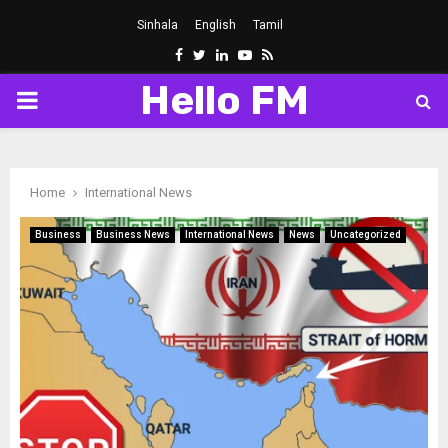
Sinhala
English
Tamil
Facebook
Twitter
Linkedin
Youtube
Rss
Hello FM
PRIMARY
MENU
Home
International News
Business
Business News
International News
News
Uncategorized