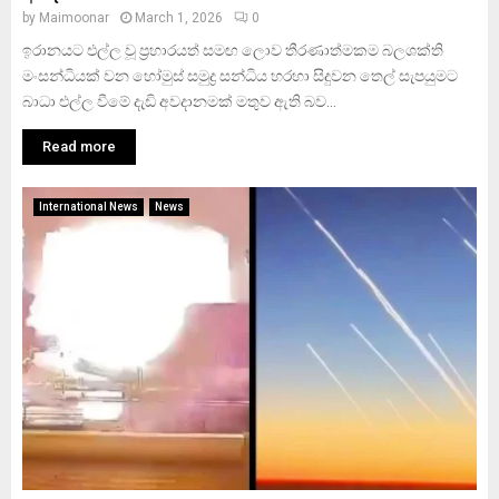
by
Maimoonar
March 1, 2026
0
ඉරානයට එල්ල වූ ප්‍රහාරයත් සමඟ ලොව තීරණාත්මකම බලශක්ති
මංසන්ධියක් වන හෝමුස් සමුද්‍ර සන්ධිය හරහා සිදුවන තෙල් සැපයුමට
බාධා එල්ල වීමේ දැඩි අවදානමක් මතුව ඇති බව...
Read more
International News
News