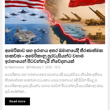
අමෙරිකාව සහ ඉරානය අතර ඔමානයේදී තීරණාත්මක
සාකච්ඡා – අමෙරිකානු පුරවැසියන්ට වහාම
ඉරානයෙන් පිටවන්නැයි නිවේදනයක්
by
Maimoonar
February 7, 2026
0
අමෙරිකාව සහ ඉරානය අතර ඔමානයේදී පැවැත්වීමට නියමිත අතිශය
තීරණාත්මක සාකච්ඡා වටයකට පෙර, ඉරානයේ රැඳී සිටින සියලුම
අමෙරිකානු පුරවැසියන්ට වහාම එරටින් පිටවන්නැයි අමෙරිකානු රජය
දැඩි ආරක්ෂක...
Read more