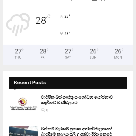
°
C
28
28
°
°
28
27
°
28
°
27
°
26
°
26
°
THU
FRI
SAT
SUN
MON
Recent Posts
වාර්ෂික බස් ගාස්තු සංශෝධන යෝජනාව
කැබිනට් මණ්ඩලයට
0
වත්කම් බැරකම් ප්‍රකාශ අන්තර්ජාලයෙන්
බාරදීමේ කාලය ජූලි 7 දක්වා දීර්ඝ කෙරේ