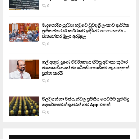
0
මැදපෙරදිග යුද්ධය හමුවේ වුවද ශ්‍රී ලංකාව ආර්ථික
ප්‍රතිසංස්කරණ සාර්ථකව ඉදිරියට ගෙන යනවා –
ජාත්‍යන්තර මූල්‍ය අරමුදල
0
ගල් අඟුරු දූෂණ විමර්ශනය: හිටපු අමාත්‍ය කුමාර
ජයකොඩිගෙන් ජනාධිපති කොමිසම පැය දෙකක්
ප්‍රශ්න කරයි
0
මිලදී ගන්නා මත්පැන්වල ප්‍රමිතිය සෙවීමට සුරාබදු
දෙපාර්තමේන්තුවෙන් නව App එකක්
0