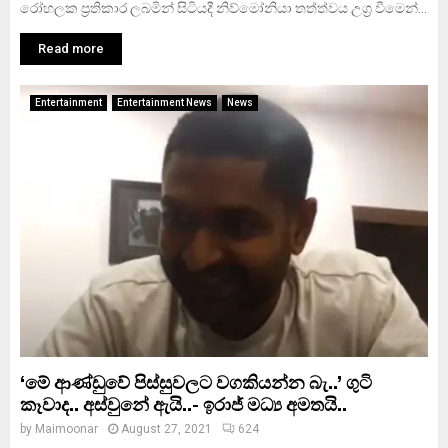
රෝහලක ප්‍රතිකාර ලබමින් සිටියදී නිව්මෝනියා තත්ත්වය උග‍්‍ර වීමෙන්...
Read more
Entertainment
Entertainment News
News
‘මේ ආණ්ඩුවේ පිස්සුවලට වගකියන්න බැ..’ ගුටි
කෑවාද.. අස්වුනේ ඇයි..- ඉරාජ් මධ්‍ය අමතයි..
by
Maimoonar
August 27, 2021
624