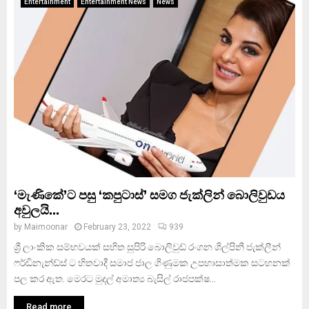
Entertainment
Entertainment News
News
‘මැණිකේ’ට පසු ‘කපුටාස්’ සමග ජැක්ලින් බොලිවුඩය
අවුලයි…
by
Maimoonar
February 23, 2022
939
ශ්‍රී ලාංකික සම්භවයක් සහිත සුපිරි බොලිවුඩ් රංගන ශිල්පිනී ජැක්ලීන්
ෆර්ඩිනැන්ඩ්ස් ට හිතවාදී සමාජ ජාල ගිණුමක උපහාසාත්මක සටහනක්
පල කර ඇත. මෙරට මුදල් අමාත්‍ය බැසිල් රාජපක්ෂ...
Read more