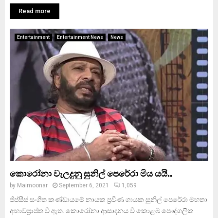
Read more
Entertainment
Entertainment News
News
කොරෝනා වැලදුනු සුනිල් පෙරේරා මිය යයි..
by
Maimoonar
September 6, 2021
1,059
ජිප්සීස් සංගීත කණ්ඩායමේ නායක ප්‍රවීණ ගායක සුනිල් පෙරේරා මහතා
අභාවප්‍රාප්ත වී ඇත. කොරෝනා ආසාදනය වී කොළඹ පෞද්ගලික