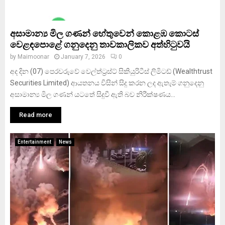
අසාමාන්‍ය මිල ගණන් හේතුවෙන් කොළඹ කොටස්
වෙළඳපොළේ ගනුදෙනු තාවකාලිකව අත්හිටුවයි
by
Maimoonar
January 7, 2026
0
අද දින (07) පෙරවරුවේ වෙල්ත්ට්‍රස්ට් සිකියුරිටීස් ලිමිටඩ් (Wealthtrust
Securities Limited) ආයතනය විසින් සිදු කරන ලද ඇතැම් ගනුදෙනු
අසාමාන්‍ය මිල ගණන් යටතේ සිදුවී ඇති බව නිරීක්ෂණය...
Read more
Entertainment
News