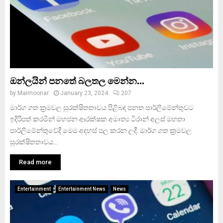
ඔන්ලයින් පනතේ බලතල මෙන්න…
by
Maimoonar
January 23, 2024
207
මාර්ග ගත ක්‍රමවල සුරක්ෂිතතාවය පිළිබඳ පනත පාර්ලිමේන්තුවට
ඉදිරිපත් කරමින් මහජන ආරක්ෂක අමාත්‍ය ටිරාන් අලස් මහතා
පාර්ලිමේන්තුවේදී මෙම අදහස් පල කරන ලදී. මාර්ග ගත ක්‍රමවල
සුරක්ෂිතතාවය...
Read more
Entertainment
Entertainment News
News