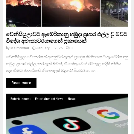
වෙනිසියුලාවට ඇමෙරිකානු හමුදා ප්‍රහාර එල්ල වූ බවට
විදේශ අමාත්‍යවරයාගෙන් ප්‍රකාශයක්
by
Maimoonar
January 3, 2026
0
වෙනිසියුලාවේ කරකස් අගනුවර ඇතුළු ප්‍රදේශ කිහිපයකට ඇමෙරිකානු
හමුදා ප්‍රහාර එල්ල කර ඇති බවත්, ඒ හේතුවෙන් රට තුළ හදිසි නීතිය
පැනවීමට ජනාධිපති නිකොලස් මදුරෝ පියවර ගෙන...
Read more
Entertainment
Entertainment News
News