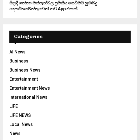
මිලදී ගන්නා මත්පැන්වල ප්‍රමිතිය සෙවීමට සුරාබදු
දෙපාර්තමේන්තුවෙන් නව App එකක්
Categories
AI News
Business
Business News
Entertainment
Entertainment News
International News
LIFE
LIFE NEWS
Local News
News