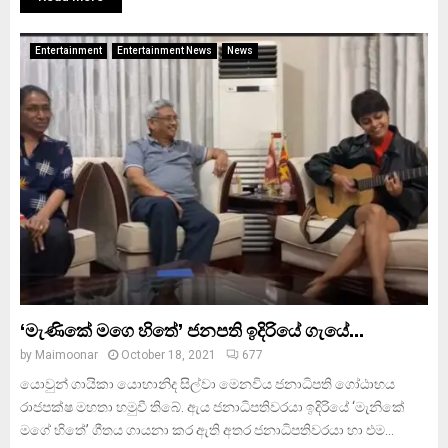
Entertainment
Entertainment News
News
‘මැණිකේ මගෙ හිතේ’ ජනපති ඉදිරියේ ගැයේ…
by
Maimoonar
October 18, 2021
677
යොවුන් ගායිකා යොහානිද සිල්වා මෙනවිය ජනාධිපති ගෝඨාභය
රාජපක්ෂ මහතා හමුවී තිබේ. ඇය ජනාධිපතිවරයා ඉදිරියේ ‘මැනිකේ
මගේ හිතේ’ ගීතය ගායනා කර ඇති අතර ජනාධිපතිවරයා හා එම...