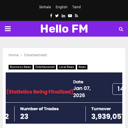
Sinhala
English
Tamil
Facebook
Twitter
Linkedin
Youtube
Rss
Hello FM
PRIMARY
MENU
Home
Entertainment
Business News
Entertainment
Local News
News