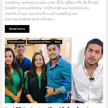
මෑත දිනවල ආන්දෝලනයකට ලක්ව සිටින ප‍්‍රසිද්ද සංගීත ශිල්පී ඉරාජ්
වීරරත්න මහතා අන්තර්ජාල නාලිකාවක් සමග සාකච්ඡාවකට
සම්බන්ධ වී ඇත. ඔහු සම්බන්ධයෙන් මෑතකදී පලවන
ආන්දෝලනාත්මක පුවත් රාශියකට...
Read more
Entertainment
Entertainment News
News