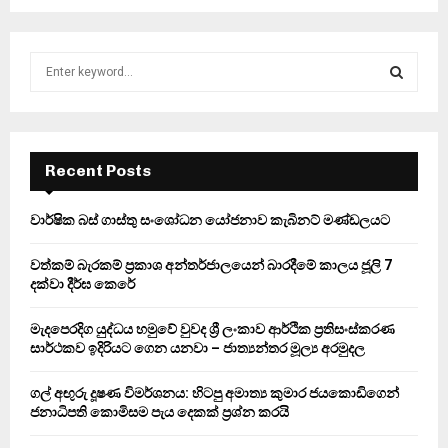
S
e
a
S
r
c
E
h
Recent Posts
f
A
o
වාර්ෂික බස් ගාස්තු සංශෝධන යෝජනාව කැබිනට් මණ්ඩලයට
r
R
:
වත්කම් බැරකම් ප්‍රකාශ අන්තර්ජාලයෙන් බාරදීමේ කාලය ජූලි 7
C
දක්වා දීර්ඝ කෙරේ
H
මැදපෙරදිග යුද්ධය හමුවේ වුවද ශ්‍රී ලංකාව ආර්ථික ප්‍රතිසංස්කරණ
සාර්ථකව ඉදිරියට ගෙන යනවා – ජාත්‍යන්තර මූල්‍ය අරමුදල
ගල් අඟුරු දූෂණ විමර්ශනය: හිටපු අමාත්‍ය කුමාර ජයකොඩිගෙන්
ජනාධිපති කොමිසම පැය දෙකක් ප්‍රශ්න කරයි