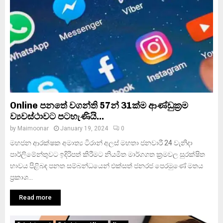
Online පනතේ වගන්ති 57න් 31ක්ම ආණ්ඩුක්‍රම
ව්‍යවස්ථාවට පටහැණියි…
by
Maimoonar
January 19, 2024
0
මහජන ආරක්ෂක අමාත්‍ය ටිරාන් අලස් මහතා ජනවාරී 24 වැනිදා
පාර්ලිමේන්තුවට ඉදිරිපත් කිරීමට නියමිත මාර්ගගත ක්‍රමවල සුරක්ෂිත
භාවය පිළිබඳ පනත සම්බන්ධයෙන් එක්සත් ජනරජ පෙරමුණේ මතය
ප්‍රකාශ...
Read more