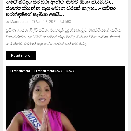
මගේ බිරිදට සමහරු ඇන්ටි-ආච්චි කියා කියනවා..
එහෙම කියන්න ඇය මොන වරදක් කලාද…- සමිතා
එරන්දතීගේ සැමියා අසයි…
by
Maimoonar
April 12, 2021
503
ප්‍රවීණ ගායන ශිල්පි සමිතා එරන්දතී මුදුන්කොටුව මහත්මියගේ සැමියා
වන චිරන්ත ගුණවර්ධන සමාජ ජාල මාධ්‍ය ඔස්සේ වීඩියෝවක් නිකුත්
කර තිබේ. එමගින් ඔහු ප්‍රශ්න කරන්නේ තම බිරිඳ...
Read more
Entertainment
Entertainment News
News