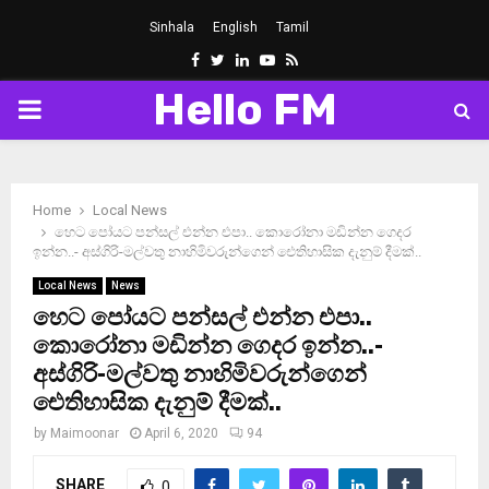
Sinhala
English
Tamil
Facebook
Twitter
Linkedin
Youtube
Rss
Hello FM
PRIMARY
MENU
Home
Local News
හෙට පෝයට පන්සල් එන්න එපා.. කොරෝනා මඩින්න ගෙදර
ඉන්න..- අස්ගිරි-මල්වතු නාහිමිවරුන්ගෙන් ඓතිහාසික දැනුම් දීමක්..
Local News
News
හෙට පෝයට පන්සල් එන්න එපා..
කොරෝනා මඩින්න ගෙදර ඉන්න..-
අස්ගිරි-මල්වතු නාහිමිවරුන්ගෙන්
ඓතිහාසික දැනුම් දීමක්..
by
Maimoonar
April 6, 2020
94
SHARE
0