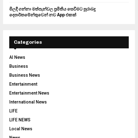
මිලදී ගන්නා මත්පැන්වල ප්‍රමිතිය සෙවීමට සුරාබදු
දෙපාර්තමේන්තුවෙන් නව App එකක්
Categories
AI News
Business
Business News
Entertainment
Entertainment News
International News
LIFE
LIFE NEWS
Local News
News