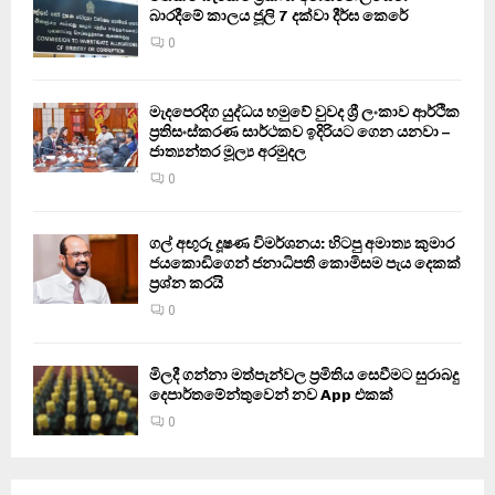
බාරදීමේ කාලය ජූලි 7 දක්වා දීර්ඝ කෙරේ
0
මැදපෙරදිග යුද්ධය හමුවේ වුවද ශ්‍රී ලංකාව ආර්ථික
ප්‍රතිසංස්කරණ සාර්ථකව ඉදිරියට ගෙන යනවා –
ජාත්‍යන්තර මූල්‍ය අරමුදල
0
ගල් අඟුරු දූෂණ විමර්ශනය: හිටපු අමාත්‍ය කුමාර
ජයකොඩිගෙන් ජනාධිපති කොමිසම පැය දෙකක්
ප්‍රශ්න කරයි
0
මිලදී ගන්නා මත්පැන්වල ප්‍රමිතිය සෙවීමට සුරාබදු
දෙපාර්තමේන්තුවෙන් නව App එකක්
0