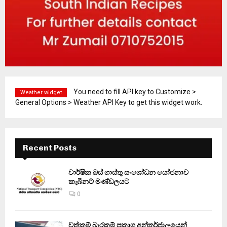
You need to fill API key to Customize >
Weather widget
General Options > Weather API Key to get this widget work.
Recent Posts
වාර්ෂික බස් ගාස්තු සංශෝධන යෝජනාව
කැබිනට් මණ්ඩලයට
0
වත්කම් බැරකම් ප්‍රකාශ අන්තර්ජාලයෙන්