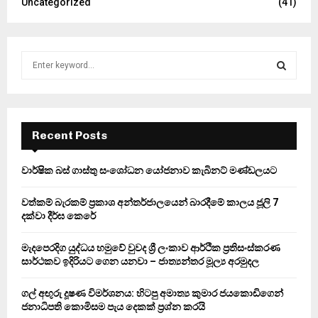
Uncategorized
(41)
S
e
a
S
r
c
E
h
Recent Posts
f
A
o
වාර්ෂික බස් ගාස්තු සංශෝධන යෝජනාව කැබිනට් මණ්ඩලයට
r
R
:
වත්කම් බැරකම් ප්‍රකාශ අන්තර්ජාලයෙන් බාරදීමේ කාලය ජූලි 7
C
දක්වා දීර්ඝ කෙරේ
H
මැදපෙරදිග යුද්ධය හමුවේ වුවද ශ්‍රී ලංකාව ආර්ථික ප්‍රතිසංස්කරණ
සාර්ථකව ඉදිරියට ගෙන යනවා – ජාත්‍යන්තර මූල්‍ය අරමුදල
ගල් අඟුරු දූෂණ විමර්ශනය: හිටපු අමාත්‍ය කුමාර ජයකොඩිගෙන්
ජනාධිපති කොමිසම පැය දෙකක් ප්‍රශ්න කරයි