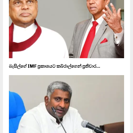
බැසිල්ගේ IMF ප‍්‍රකාශයට කබ්රාල්ගෙන් ප‍්‍රතිචාර…