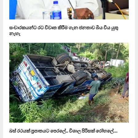
සංචාරකයන්ට රට විවෘත කිරීම ගැන ජනතාව බිය විය යුතු
නැහැ
බස් රථයක් ප‍්‍රපාතයට පෙරලේ.. විශාල පිරිසක් රෝහලේ…