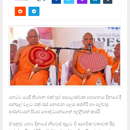
හෙටට යෙදී තිබෙන බක් පුර පසළොස්වක පොහොය දිනයේ දී
පන්සල් වලට එක් රැස් නොවන ලෙස අස්ගිරි හා මල්වතු
පාර්ශ්වයන් සියළු බෞද්ධයන්ගෙන් ඉල්ලීමක් කරයි.
ඒ අනුව හෙට දිනයේ නිවෙස් තුළට වී ආගමික වතාවත් සිදු