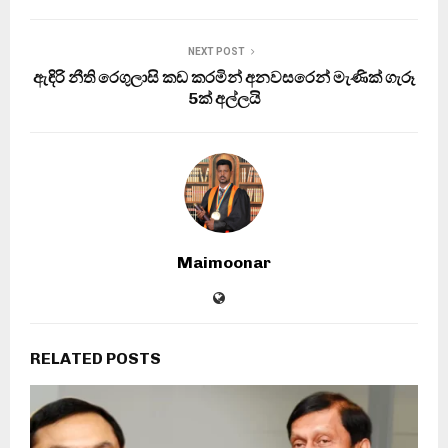
NEXT POST
ඇඳිරි නීති රෙගුලාසි කඩ කරමින් අනවසරෙන් මැණික් ගැරූ
5ක් අල්ලයි
Maimoonar
RELATED POSTS