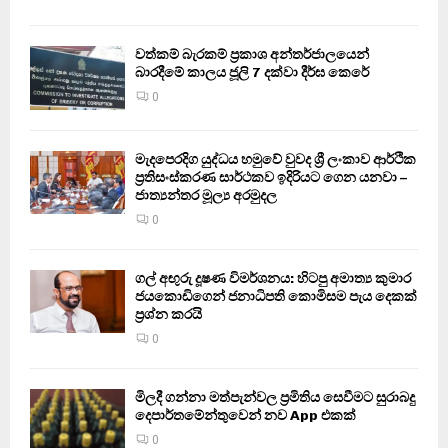
වත්කම් බැරකම් ප්‍රකාශ අන්තර්ජාලයෙන්
බාරදීමේ කාලය ජූලි 7 දක්වා දීර්ඝ කෙරේ
0
මැදපෙරදිග යුද්ධය හමුවේ වුවද ශ්‍රී ලංකාව ආර්ථික
ප්‍රතිසංස්කරණ සාර්ථකව ඉදිරියට ගෙන යනවා –
ජාත්‍යන්තර මූල්‍ය අරමුදල
0
ගල් අඟුරු දූෂණ විමර්ශනය: හිටපු අමාත්‍ය කුමාර
ජයකොඩිගෙන් ජනාධිපති කොමිසම පැය දෙකක්
ප්‍රශ්න කරයි
0
මිලදී ගන්නා මත්පැන්වල ප්‍රමිතිය සෙවීමට සුරාබදු
දෙපාර්තමේන්තුවෙන් නව App එකක්
0