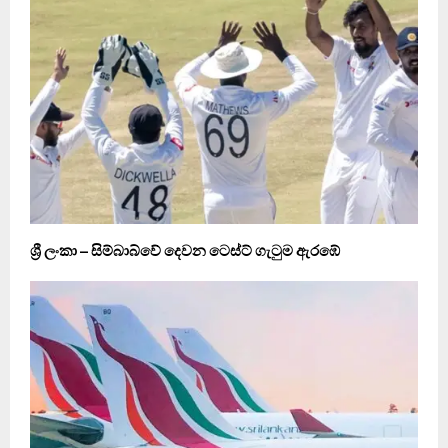
ශ්‍රී ලංකා – සිම්බාබ්වේ දෙවන ටෙස්ට් ගැටුම ඇරඹේ