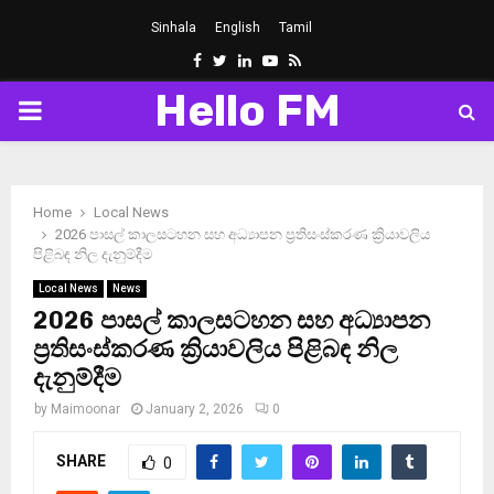
Sinhala
English
Tamil
Facebook
Twitter
Linkedin
Youtube
Rss
Hello FM
PRIMARY
MENU
Home
Local News
2026 පාසල් කාලසටහන සහ අධ්‍යාපන ප්‍රතිසංස්කරණ ක්‍රියාවලිය
පිළිබඳ නිල දැනුම්දීම
Local News
News
2026 පාසල් කාලසටහන සහ අධ්‍යාපන
ප්‍රතිසංස්කරණ ක්‍රියාවලිය පිළිබඳ නිල
දැනුම්දීම
by
Maimoonar
January 2, 2026
0
SHARE
0