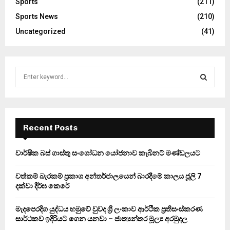
Sports
(211)
Sports News
(210)
Uncategorized
(41)
S
e
a
S
r
c
E
h
Recent Posts
f
A
o
වාර්ෂික බස් ගාස්තු සංශෝධන යෝජනාව කැබිනට් මණ්ඩලයට
r
R
:
වත්කම් බැරකම් ප්‍රකාශ අන්තර්ජාලයෙන් බාරදීමේ කාලය ජූලි 7
C
දක්වා දීර්ඝ කෙරේ
H
මැදපෙරදිග යුද්ධය හමුවේ වුවද ශ්‍රී ලංකාව ආර්ථික ප්‍රතිසංස්කරණ
සාර්ථකව ඉදිරියට ගෙන යනවා – ජාත්‍යන්තර මූල්‍ය අරමුදල