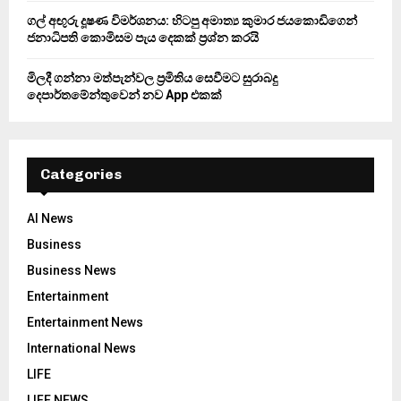
ගල් අඟුරු දූෂණ විමර්ශනය: හිටපු අමාත්‍ය කුමාර ජයකොඩිගෙන්
ජනාධිපති කොමිසම පැය දෙකක් ප්‍රශ්න කරයි
මිලදී ගන්නා මත්පැන්වල ප්‍රමිතිය සෙවීමට සුරාබදු
දෙපාර්තමේන්තුවෙන් නව App එකක්
Categories
AI News
Business
Business News
Entertainment
Entertainment News
International News
LIFE
LIFE NEWS