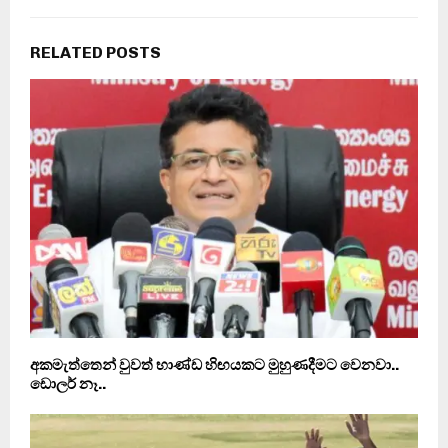
RELATED POSTS
අකමැත්තෙන් වුවත් භාණ්ඩ හිඟයකට මුහුණදීමට වෙනවා..
ඩොලර් නෑ..