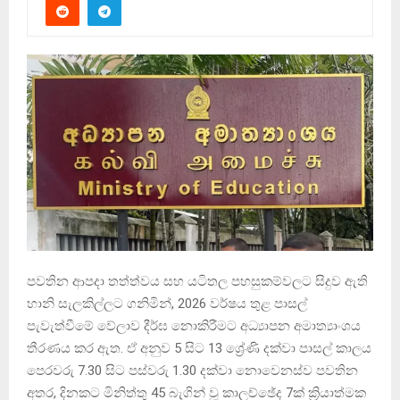
පවතින ආපදා තත්ත්වය සහ යටිතල පහසුකම්වලට සිදුව ඇති
හානි සැලකිල්ලට ගනිමින්, 2026 වර්ෂය තුළ පාසල්
පැවැත්වීමේ වේලාව දීර්ඝ නොකිරීමට අධ්‍යාපන අමාත්‍යාංශය
තීරණය කර ඇත. ඒ අනුව 5 සිට 13 ශ්‍රේණි දක්වා පාසල් කාලය
පෙරවරු 7.30 සිට පස්වරු 1.30 දක්වා නොවෙනස්ව පවතින
අතර, දිනකට මිනිත්තු 45 බැගින් වූ කාලච්ඡේද 7ක් ක්‍රියාත්මක