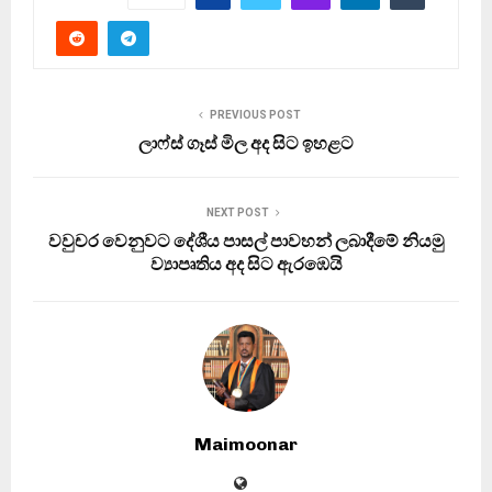
PREVIOUS POST
ලාෆ්ස් ගෑස් මිල අද සිට ඉහළට
NEXT POST
වවුචර වෙනුවට දේශීය පාසල් පාවහන් ලබාදීමේ නියමු
ව්‍යාපෘතිය අද සිට ඇරඹෙයි
Maimoonar