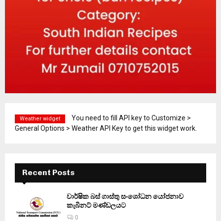
You need to fill API key to Customize >
Weather widget
General Options > Weather API Key to get this widget work.
Recent Posts
වාර්ෂික බස් ගාස්තු සංශෝධන යෝජනාව
කැබිනට් මණ්ඩලයට
0