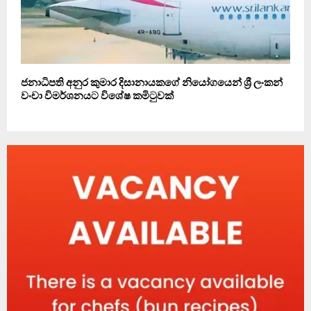
ජනාධිපති අනුර කුමාර දිසානායකගේ නියෝගයෙන් ශ්‍රී ලංකන්
වංචා විමර්ශනයට විශේෂ කමිටුවක්