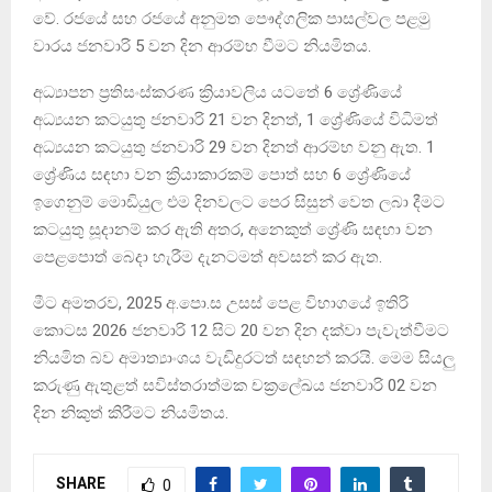
වේ. රජයේ සහ රජයේ අනුමත පෞද්ගලික පාසල්වල පළමු
වාරය ජනවාරි 5 වන දින ආරම්භ වීමට නියමිතය.
අධ්‍යාපන ප්‍රතිසංස්කරණ ක්‍රියාවලිය යටතේ 6 ශ්‍රේණියේ
අධ්‍යයන කටයුතු ජනවාරි 21 වන දිනත්, 1 ශ්‍රේණියේ විධිමත්
අධ්‍යයන කටයුතු ජනවාරි 29 වන දිනත් ආරම්භ වනු ඇත. 1
ශ්‍රේණිය සඳහා වන ක්‍රියාකාරකම් පොත් සහ 6 ශ්‍රේණියේ
ඉගෙනුම් මොඩියුල එම දිනවලට පෙර සිසුන් වෙත ලබා දීමට
කටයුතු සූදානම් කර ඇති අතර, අනෙකුත් ශ්‍රේණි සඳහා වන
පෙළපොත් බෙදා හැරීම දැනටමත් අවසන් කර ඇත.
මීට අමතරව, 2025 අ.පො.ස උසස් පෙළ විභාගයේ ඉතිරි
කොටස 2026 ජනවාරි 12 සිට 20 වන දින දක්වා පැවැත්වීමට
නියමිත බව අමාත්‍යාංශය වැඩිදුරටත් සඳහන් කරයි. මෙම සියලු
කරුණු ඇතුළත් සවිස්තරාත්මක චක්‍රලේඛය ජනවාරි 02 වන
දින නිකුත් කිරීමට නියමිතය.
SHARE
0