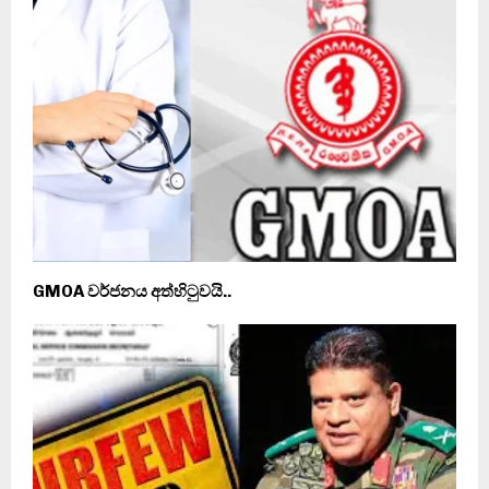
GMOA වර්ජනය අත්හිටුවයි..