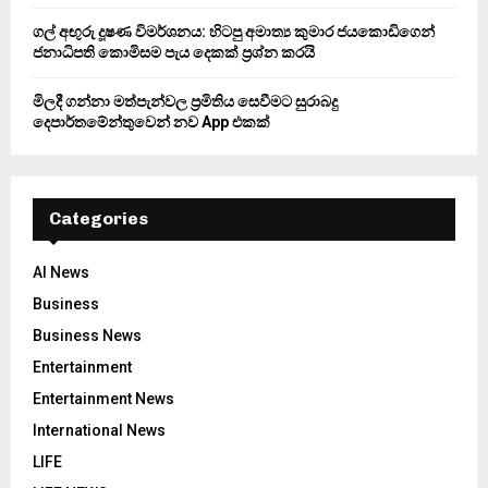
ගල් අඟුරු දූෂණ විමර්ශනය: හිටපු අමාත්‍ය කුමාර ජයකොඩිගෙන්
ජනාධිපති කොමිසම පැය දෙකක් ප්‍රශ්න කරයි
මිලදී ගන්නා මත්පැන්වල ප්‍රමිතිය සෙවීමට සුරාබදු
දෙපාර්තමේන්තුවෙන් නව App එකක්
Categories
AI News
Business
Business News
Entertainment
Entertainment News
International News
LIFE