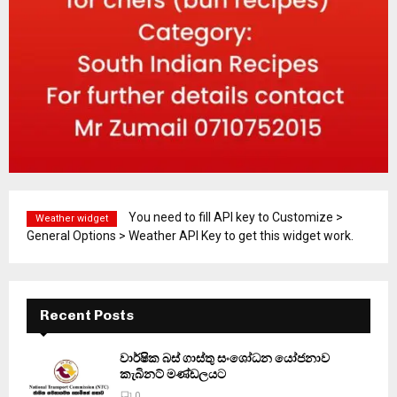
You need to fill API key to Customize >
Weather widget
General Options > Weather API Key to get this widget work.
Recent Posts
වාර්ෂික බස් ගාස්තු සංශෝධන යෝජනාව
කැබිනට් මණ්ඩලයට
0