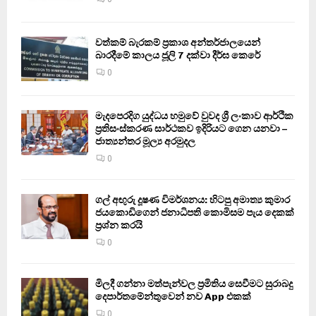
වත්කම් බැරකම් ප්‍රකාශ අන්තර්ජාලයෙන්
බාරදීමේ කාලය ජූලි 7 දක්වා දීර්ඝ කෙරේ
0
මැදපෙරදිග යුද්ධය හමුවේ වුවද ශ්‍රී ලංකාව ආර්ථික
ප්‍රතිසංස්කරණ සාර්ථකව ඉදිරියට ගෙන යනවා –
ජාත්‍යන්තර මූල්‍ය අරමුදල
0
ගල් අඟුරු දූෂණ විමර්ශනය: හිටපු අමාත්‍ය කුමාර
ජයකොඩිගෙන් ජනාධිපති කොමිසම පැය දෙකක්
ප්‍රශ්න කරයි
0
මිලදී ගන්නා මත්පැන්වල ප්‍රමිතිය සෙවීමට සුරාබදු
දෙපාර්තමේන්තුවෙන් නව App එකක්
0