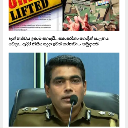
දැන් තත්වය ඉතාම හොදයි.. කොරෝනා හොදින් පාලනය
වෙලා.. ඇදිරි නීතිය සදුදා ඉවත් කරනවා..- හමුදාපති