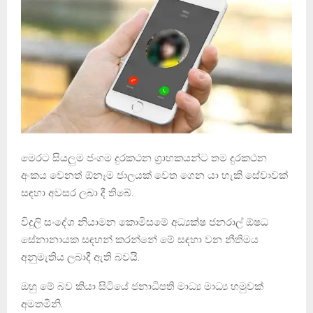
මෙරට සියලුම ජංගම දුරකථන ග‍්‍රාහකයන්ට තම දුරකථන
අංකය වෙනත් ඕනෑම ජාලයක් වෙත ගෙන යා හැකි සේවාවක්
සඳහා අවසර ලබා දී තිබේ.
විදුලි සංදේශ නියාමන කොමිසමේ අධ්‍යක්ෂ ජනරාල් ඕෂධ
සේනානායක සඳහන් කරන්නේ මේ සඳහා වන නීතිමය
අනුමැතිය ලබාදී ඇති බවයි.
ඔහු මේ බව කියා සිටියේ ජනාධිපති මාධ්‍ය මාධ්‍ය හමුවක්
අමතමිනි.