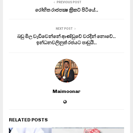
PREVIOUS POST
රෝහිත රාජපක්‍ෂ ක‍්‍රිකට් පිටියේ..
NEXT POST
බඩු මිල වැඩිවෙන්නේ ආණ්ඩුවේ වරදින් නොවේ..
ඉන්ධනවලිනුත් රජයට පාඩුයි..
Maimoonar
RELATED POSTS