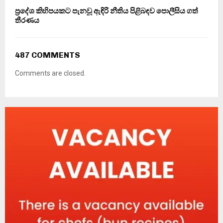
ප්‍රදේශ කිහිපයකට පැනවූ ඇඳිරි නීතිය පිළිබඳව පොලීසිය ගත්
තීරණය
487 COMMENTS
Comments are closed.