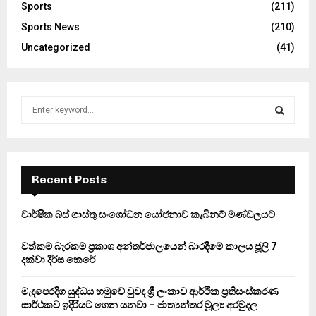
Sports
(211)
Sports News
(210)
Uncategorized
(41)
S
e
a
S
r
c
E
h
Recent Posts
f
A
o
වාර්ෂික බස් ගාස්තු සංශෝධන යෝජනාව කැබිනට් මණ්ඩලයට
r
R
:
වත්කම් බැරකම් ප්‍රකාශ අන්තර්ජාලයෙන් බාරදීමේ කාලය ජූලි 7
C
දක්වා දීර්ඝ කෙරේ
H
මැදපෙරදිග යුද්ධය හමුවේ වුවද ශ්‍රී ලංකාව ආර්ථික ප්‍රතිසංස්කරණ
සාර්ථකව ඉදිරියට ගෙන යනවා – ජාත්‍යන්තර මූල්‍ය අරමුදල