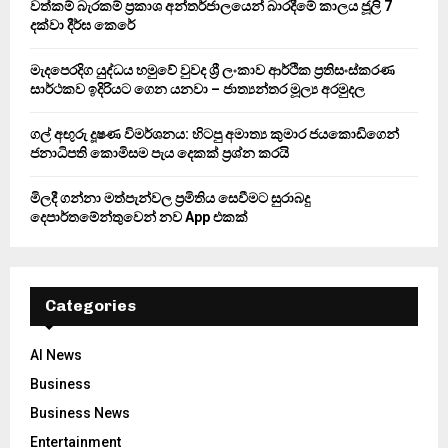
වත්කම් බැරකම් ප්‍රකාශ අන්තර්ජාලයෙන් බාරදීමේ කාලය ජූලි 7
C
දක්වා දීර්ඝ කෙරේ
H
මැදපෙරදිග යුද්ධය හමුවේ වුවද ශ්‍රී ලංකාව ආර්ථික ප්‍රතිසංස්කරණ
සාර්ථකව ඉදිරියට ගෙන යනවා – ජාත්‍යන්තර මූල්‍ය අරමුදල
ගල් අඟුරු දූෂණ විමර්ශනය: හිටපු අමාත්‍ය කුමාර ජයකොඩිගෙන්
ජනාධිපති කොමිසම පැය දෙකක් ප්‍රශ්න කරයි
මිලදී ගන්නා මත්පැන්වල ප්‍රමිතිය සෙවීමට සුරාබදු
දෙපාර්තමේන්තුවෙන් නව App එකක්
Categories
AI News
Business
Business News
Entertainment