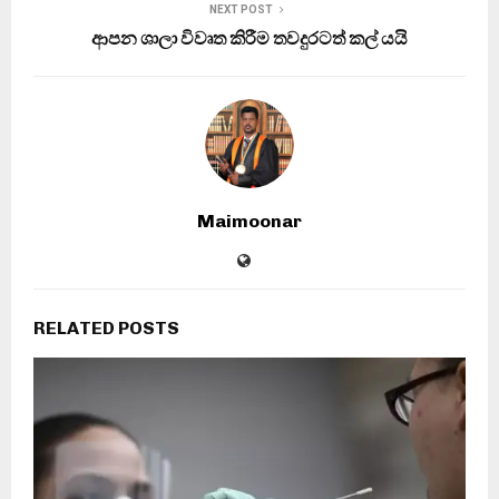
NEXT POST
ආපන ශාලා විවෘත කිරීම තවදුරටත් කල් යයි
Maimoonar
RELATED POSTS