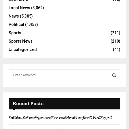
Local News
(3,062)
News
(5,385)
Political
(1,457)
Sports
(211)
Sports News
(210)
Uncategorized
(41)
S
e
a
S
r
c
E
h
Recent Posts
f
A
o
වාර්ෂික බස් ගාස්තු සංශෝධන යෝජනාව කැබිනට් මණ්ඩලයට
r
R
: