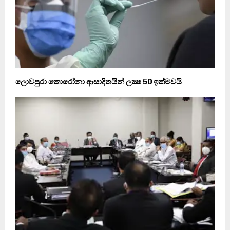
ලොවපුරා කොරෝනා ආසාදිතයින් ලක්‍ෂ 50 ඉක්මවයි