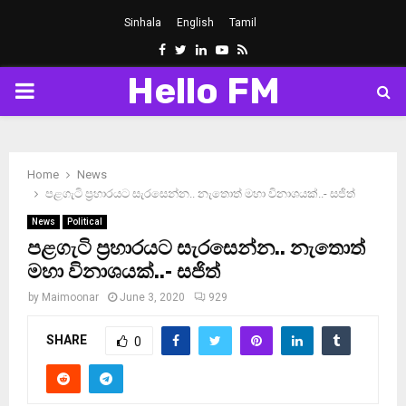
Sinhala
English
Tamil
Facebook
Twitter
Linkedin
Youtube
Rss
Hello FM
PRIMARY
MENU
Home
News
පළගැටි ප‍්‍රහාරයට සැරසෙන්න.. නැතොත් මහා විනාශයක්..- සජිත්
News
Political
පළගැටි ප‍්‍රහාරයට සැරසෙන්න.. නැතොත්
මහා විනාශයක්..- සජිත්
by
Maimoonar
June 3, 2020
929
SHARE
0