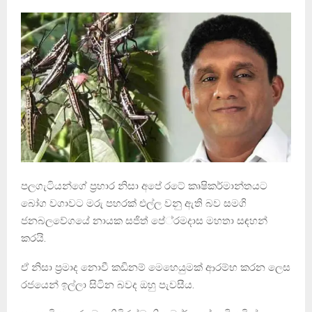
පලගැටියන්ගේ ප්‍රහාර නිසා අපේ රටේ කෘෂිකර්මාන්තයට
බෝග වගාවට මරු පහරක් එල්ල වනු ඇති බව සමගි
ජනබලවේගයේ නායක සජිත් පේ‍්‍රමදාස මහතා සඳහන්
කරයි.
ඒ නිසා ප්‍රමාද නොවී කඩිනම් මෙහෙයුමක් ආරම්භ කරන ලෙස
රජයෙන් ඉල්ලා සිටින බවද ඔහු පැවසීය.