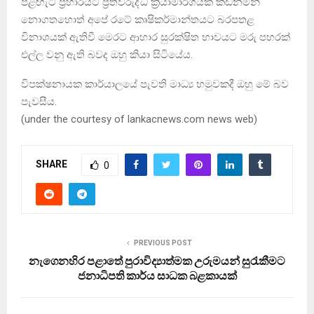
පළඟැටි ප්‍රහාරයට ප්‍රතිවිරුද්ධ ක්‍රියාමාර්ගයක් කඩිනමින්
නොගතහොත් අපේ රටේ කෘෂිකර්මාන්තයට බරපතළ
විනාශයක් ඇතිවී මෙරට ආහාර සුරක්ෂිත භාවයට මරු පහරක්
එල්ල වනු ඇති බවද ඔහු කියා සිටියේය.
විපක්ෂනායක කාර්යාලයේ පැවති මාධ්‍ය හමුවකදී ඔහු මේ බව
පැවසීය.
(under the courtesy of lankacnews.com news web)
SHARE
0
PREVIOUS POST
නැගෙනහිර පළාතේ පුරාවිද්‍යාත්මක උරුමයන් සුරැකීමට
ජනාධිපති කාර්ය සාධක බළකායක්