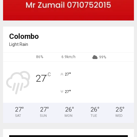
Colombo
Light Rain
86%
6.9km/h
99%
°
C
27
27
°
°
27
27
°
27
°
26
°
26
°
25
°
SAT
SUN
MON
TUE
WED