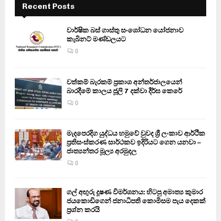
Recent Posts
වාර්ෂික බස් ගාස්තු සංශෝධන යෝජනාව
කැබිනට් මණ්ඩලයට
0
වත්කම් බැරකම් ප්‍රකාශ අන්තර්ජාලයෙන්
බාරදීමේ කාලය ජූලි 7 දක්වා දීර්ඝ කෙරේ
0
මැදපෙරදිග යුද්ධය හමුවේ වුවද ශ්‍රී ලංකාව ආර්ථික
ප්‍රතිසංස්කරණ සාර්ථකව ඉදිරියට ගෙන යනවා –
ජාත්‍යන්තර මූල්‍ය අරමුදල
0
ගල් අඟුරු දූෂණ විමර්ශනය: හිටපු අමාත්‍ය කුමාර
ජයකොඩිගෙන් ජනාධිපති කොමිසම පැය දෙකක්
ප්‍රශ්න කරයි