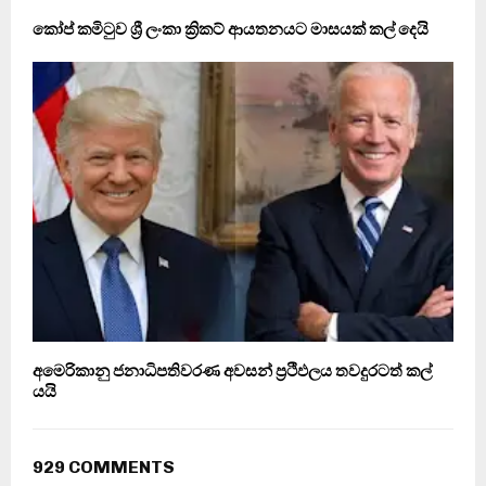
කෝප් කමිටුව ශ්‍රී ලංකා ක්‍රිකට් ආයතනයට මාසයක් කල් දෙයි
අමෙරිකානු ජනාධිපතිවරණ අවසන් ප‍්‍රථිඵලය තවදුරටත් කල්
යයි
929 COMMENTS