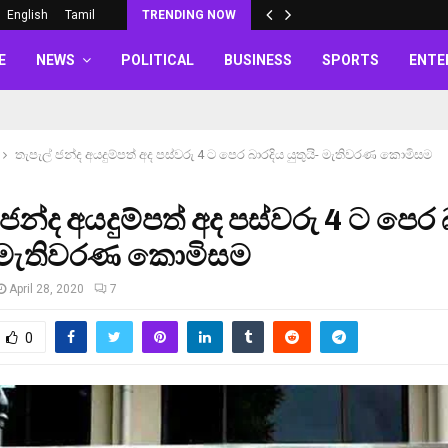
English
Tamil
TRENDING NOW
E
NEWS
POLITICAL
BUSINESS
SPORTS
ENTE
තැපැල් ජන්ද අයදුම්පත් අද පස්වරු 4 ට පෙර බාරදිය යුතුයි- මැතිවරණ කොමිසම
 ජන්ද අයදුම්පත් අද පස්වරු 4 ට පෙර 
ි- මැතිවරණ කොමිසම
April 28, 2020
7
0