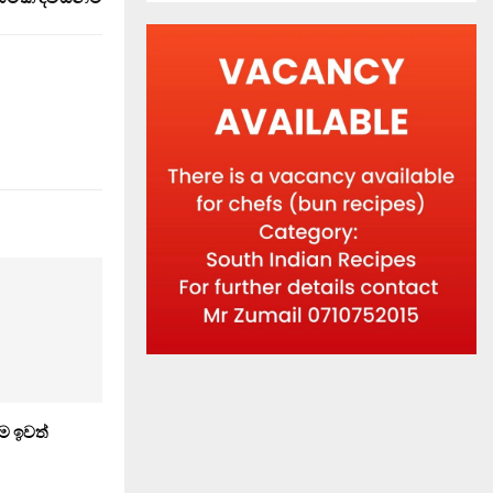
ම ඉවත්