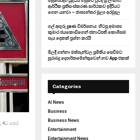
මැදපෙරදිග යුද්ධය හමුවේ වුවද ශ්‍රී ලංකාව
ආර්ථික ප්‍රතිසංස්කරණ සාර්ථකව ඉදිරියට
ගෙන යනවා – ජාත්‍යන්තර මූල්‍ය අරමුදල
ගල් අඟුරු දූෂණ විමර්ශනය: හිටපු අමාත්‍ය
කුමාර ජයකොඩිගෙන් ජනාධිපති කොමිසම
පැය දෙකක් ප්‍රශ්න කරයි
මිලදී ගන්නා මත්පැන්වල ප්‍රමිතිය සෙවීමට
සුරාබදු දෙපාර්තමේන්තුවෙන් නව App එකක්
Categories
AI News
Business
Business News
රු 4ට පෙර
Entertainment
Entertainment News