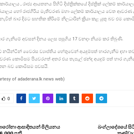
්යාලය , රාජ්‍ය ආයතනය පිහිටි දිස්ත්‍රික්කයේ දිස්ත්‍රික් ලේකම් කාර්යාලය, ද
්යාලය හෝ රාජගිරිය මැතිවරණ මහා ලේකම් කාර්යාලය වෙත ආවරණ ල
නැවිත් බාර දිමට සහතික කිරිමේ නිලධාරින් ක්‍රියා කළ යුතු බව එම ක
භාර ගැනිමේ අවසන් දිනය ලෙස පසුගිය 17 වනදා නියම කර තිබුණි.
 නයින්ටීන් වෛරස ව්‍යාප්තිය හේතුවෙන් අයදුම්පත් භාරගැනීම ඳහා ත
ිවරණ කොමිසම පියවරගත් අතර එය තැපැල් ඡන්ද අයදුම් පත් භාර ගැන
න බව කොමිසම පවසයි.
urtesy of adaderana.lk news web)
0
රෝනා ආසාදිතයන් මිලියනය
බංග්ලාදේශයේ සිටි
6,000 පනී..
කණ්ඩාය