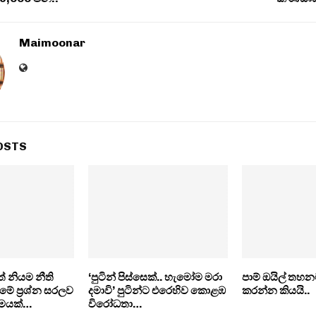
Maimoonar
OSTS
 නියම නීති
‘පුටින් පිස්සෙක්.. හැමෝම මරා
පාම් ඔයිල් තහන
මේ ප්‍රශ්න සරලව
දමාවි’ පුටින්ට එරෙහිව කොළඹ
කරන්න කියයි..
රමයක්…
විරෝධතා…