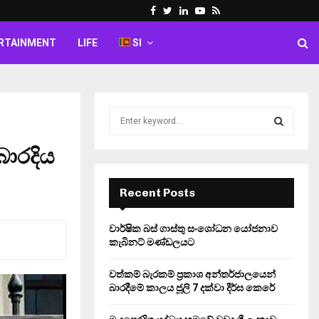
Facebook
Twitter
Linkedin
Youtube
Rss
RTAINMENT
LIFE
SI
S
e
a
බාරදිය
S
r
c
E
h
Recent Posts
f
A
o
වාර්ෂික බස් ගාස්තු සංශෝධන යෝජනාව
r
R
කැබිනට් මණ්ඩලයට
:
C
වත්කම් බැරකම් ප්‍රකාශ අන්තර්ජාලයෙන්
බාරදීමේ කාලය ජූලි 7 දක්වා දීර්ඝ කෙරේ
H