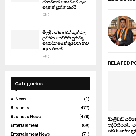
ජනාධිපති කොමිසම පැය
දෙකක් ප්‍රශ්න කරයි
0
මිලදී ගන්නා මත්පැන්වල
ප්‍රමිතිය සෙවීමට සුරාබදු
දෙපාර්තමේන්තුවෙන් නව
App එකක්
0
RELATED P
Categories
AI News
(1)
Business
(477)
Business News
(478)
මාලිමාව යටතේ
පද්ධතියක්… ග
Entertainment
(69)
බේරාගන්න ක්‍
Entertainment News
(71)