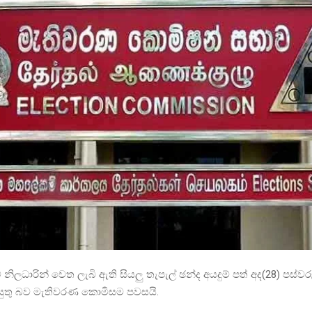
නිලධාරින් වෙත ලැබි ඇති සියලු තැපැල් ඡන්ද අයදුම් පත් අද(28) පස්ව
 යුතු බව මැතිවරණ කොමිසම පවසයි.