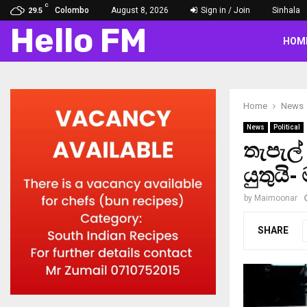
C
Colombo
August 8, 2026
Sign in / Join
Sinhala
29.5
Hello FM
HOM
Home
News
News
Political
තැපැල්
යුතුය
by
Maimoonar
SHARE