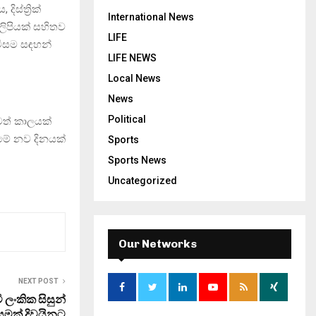
ිස්ත්‍රික්
International News
ිපියක් සහිතව
LIFE
ොමිසම සඳහන්
LIFE NEWS
Local News
News
Political
වත් කාලයක්
ිමේ නව දිනයක්
Sports
Sports News
Uncategorized
Our Networks
NEXT POST
 ලංකික සිසුන්
මක් දිවයිනට