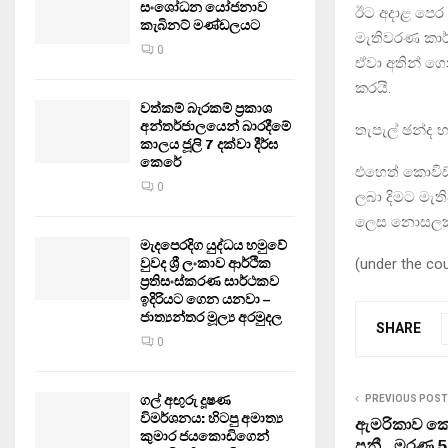
සංශෝධන යෝජනාව
ඊට අදාළ පෙර කාර
කැබිනට් මණ්ඩලයට
මැතිවරණ කාර
0
ඒවා අතින් ගෙ
කරයි.
වත්කම් බැරකම් ප්‍රකාශ
අන්තර්ජාලයෙන් බාරදීමේ
තැපැල් ඡන්ද 
කාලය ජූලි 7 දක්වා දීර්ඝ
කෙරේ
එහෙත් කොවිඩ්
0
ලබා දිමට මැත
ලෙස නොසලක
මැදපෙරදිග යුද්ධය හමුවේ
(under the co
වුවද ශ්‍රී ලංකාව ආර්ථික
ප්‍රතිසංස්කරණ සාර්ථකව
ඉදිරියට ගෙන යනවා –
ජාත්‍යන්තර මූල්‍ය අරමුදල
SHARE
0
ගල් අඟුරු දූෂණ
PREVIOUS POST
විමර්ශනය: හිටපු අමාත්‍ය
ඇමරිකාව කො
කුමාර ජයකොඩිගෙන්
පනී.. මරණ 5