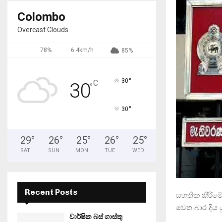
Colombo
Overcast Clouds
78%
6.4km/h
85%
°
30
C
30
°
°
30
29
°
26
°
25
°
26
°
25
°
SAT
SUN
MON
TUE
WED
Recent Posts
සහතික කිරිමේ 
වෙත බාර දිය
වාර්ෂික බස් ගාස්තු