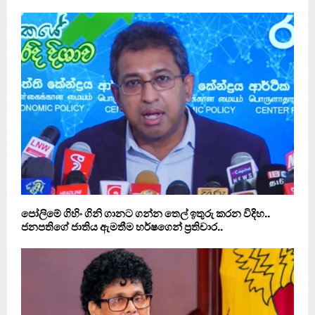
පෝලිමේ ගිහිං ගිනි ගානට ගන්න තෙල් ඉතුරු කරන විදිහ..
ජනපතිගේ ජාතිය ඇමතීම හර්ෂගෙන් ප‍්‍රතිචාර..