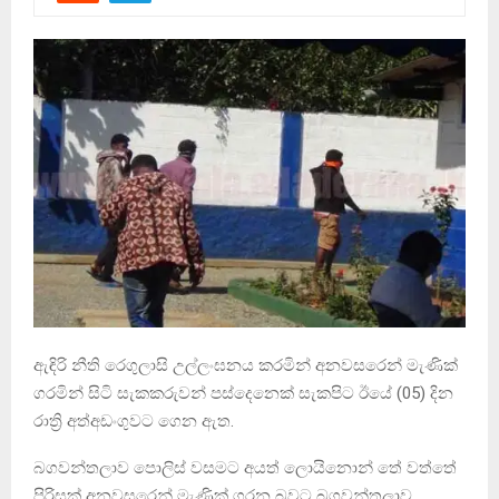
ඇඳිරි නීති රෙගුලාසි උල්ලංඝනය කරමින් අනවසරෙන් මැණික්
ගරමින් සිටි සැකකරුවන් පස්දෙනෙක් සැකපිට ඊයේ (05) දින
රාත්‍රි අත්අඩංගුවට ගෙන ඇත.
බගවන්තලාව පොලිස් වසමට අයත් ලොයිනොන් තේ වත්තේ
පිරිසක් අනවසරෙන් මැණික් ගරන බවට බගවන්තලාව