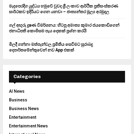
H
මැදපෙරදිග යුද්ධය හමුවේ වුවද ශ්‍රී ලංකාව ආර්ථික ප්‍රතිසංස්කරණ
සාර්ථකව ඉදිරියට ගෙන යනවා – ජාත්‍යන්තර මූල්‍ය අරමුදල
ගල් අඟුරු දූෂණ විමර්ශනය: හිටපු අමාත්‍ය කුමාර ජයකොඩිගෙන්
ජනාධිපති කොමිසම පැය දෙකක් ප්‍රශ්න කරයි
මිලදී ගන්නා මත්පැන්වල ප්‍රමිතිය සෙවීමට සුරාබදු
දෙපාර්තමේන්තුවෙන් නව App එකක්
Categories
AI News
Business
Business News
Entertainment
Entertainment News