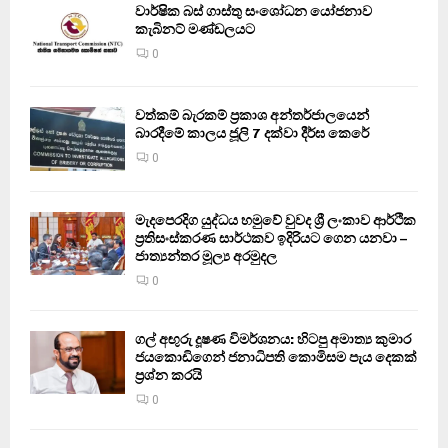
වාර්ෂික බස් ගාස්තු සංශෝධන යෝජනාව
කැබිනට් මණ්ඩලයට
0
වත්කම් බැරකම් ප්‍රකාශ අන්තර්ජාලයෙන්
බාරදීමේ කාලය ජූලි 7 දක්වා දීර්ඝ කෙරේ
0
මැදපෙරදිග යුද්ධය හමුවේ වුවද ශ්‍රී ලංකාව ආර්ථික
ප්‍රතිසංස්කරණ සාර්ථකව ඉදිරියට ගෙන යනවා –
ජාත්‍යන්තර මූල්‍ය අරමුදල
0
ගල් අඟුරු දූෂණ විමර්ශනය: හිටපු අමාත්‍ය කුමාර
ජයකොඩිගෙන් ජනාධිපති කොමිසම පැය දෙකක්
ප්‍රශ්න කරයි
0