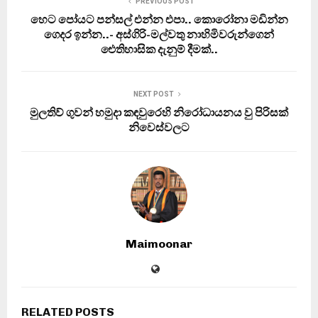
PREVIOUS POST
හෙට පෝයට පන්සල් එන්න එපා.. කොරෝනා මඩින්න
ගෙදර ඉන්න..- අස්ගිරි-මල්වතු නාහිමිවරුන්ගෙන්
ඓතිහාසික දැනුම් දීමක්..
NEXT POST
මුලතිව් ගුවන් හමුදා කඳවුරෙහි නිරෝධායනය වු පිරිසක්
නිවෙස්වලට
Maimoonar
RELATED POSTS