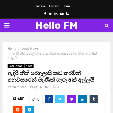
Sinhala
English
Tamil
Facebook
Twitter
Linkedin
Youtube
Rss
Hello FM
PRIMARY
MENU
Home
Local News
ඇඳිරි නීති රෙගුලාසි කඩ කරමින් අනවසරෙන් මැණික් ගැරූ 5ක්
අල්ලයි
Local News
News
ඇඳිරි නීති රෙගුලාසි කඩ කරමින්
අනවසරෙන් මැණික් ගැරූ 5ක් අල්ලයි
by
Maimoonar
April 6, 2020
3
SHARE
0