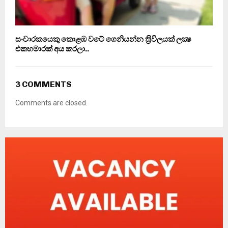
සංචාරකයෙකු කොළඹ වටේ ගෙනියන්න ත‍්‍රිවිලයක් ලක්‍ෂ
එකහමාරක් අය කරලා..
3 COMMENTS
Comments are closed.