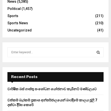
News
(5,385)
Political
(1,457)
Sports
(211)
Sports News
(210)
Uncategorized
(41)
S
e
a
S
r
c
E
h
Recent Posts
f
A
o
වාර්ෂික බස් ගාස්තු සංශෝධන යෝජනාව කැබිනට් මණ්ඩලයට
r
R
:
වත්කම් බැරකම් ප්‍රකාශ අන්තර්ජාලයෙන් බාරදීමේ කාලය ජූලි 7
C
දක්වා දීර්ඝ කෙරේ