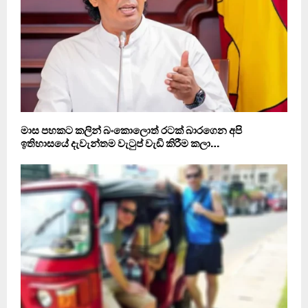
මාස පහකට කලින් බංකොලොත් රටක් බාරගෙන අපි
ඉතිහාසයේ දැවැන්තම වැටුප් වැඩි කිරීම කලා…