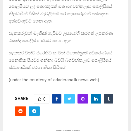
පොලිසියට ලද තොරතුරක් මත බගවන්තලාව පොලිසියේ
නිලධාරින් විසින් වැටලිමක් කර සැකකරුවන් පස්දෙනා
අත්අඩංගුවට ගෙන ඇත.
සැකකරුවන් මැණික් ගැරිමට උපයෝගි කරගත් උපකරණ
රැසක්ද පොලිස් භාරයට ගෙන ඇත.
සැකකරුවන්ට එරෙහිව හැටන් මහෙස්ත්‍රාත් අධිකරණයේ
නෛතික පියවර ගන්නා බවයි බගවන්තලාව පොලිසියේ
ස්ථානාධිපතිවරයා කියා සිටියේ.
(under the courtesy of adaderana.lk news web)
SHARE
0