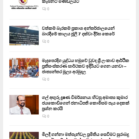
කැබිනට් මණ්ඩලයට
0
වත්කම් බැරකම් ප්‍රකාශ අන්තර්ජාලයෙන්
බාරදීමේ කාලය ජූලි 7 දක්වා දීර්ඝ කෙරේ
0
මැදපෙරදිග යුද්ධය හමුවේ වුවද ශ්‍රී ලංකාව ආර්ථික
ප්‍රතිසංස්කරණ සාර්ථකව ඉදිරියට ගෙන යනවා –
ජාත්‍යන්තර මූල්‍ය අරමුදල
0
ගල් අඟුරු දූෂණ විමර්ශනය: හිටපු අමාත්‍ය කුමාර
ජයකොඩිගෙන් ජනාධිපති කොමිසම පැය දෙකක්
ප්‍රශ්න කරයි
0
මිලදී ගන්නා මත්පැන්වල ප්‍රමිතිය සෙවීමට සුරාබදු