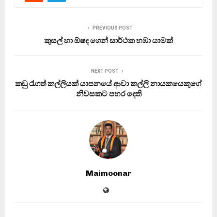
PREVIOUS POST
කුසල් හා ඕෂද ගෙන් සාර්ථක හඹා යාමක්
NEXT POST
කඩු රැගත් කල්ලියක් යාපනයේ ආවා කල්ලි නායකයෙකුගේ
නිවසකට පහර දෙති
Maimoonar