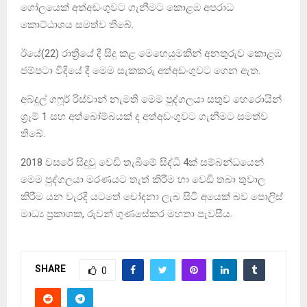
ගෝලයෙක් අත්අඩංගුවට ගැනීමට කොළඹ අපරාධ
කොට්ඨාශය සමත්ව තිබේ.
ඊයේ(22) රාත්‍රීයේ දී සිදු කළ මෙහෙයුමකින් අනතුරුව කොළඹ
ජම්පටා වීදියේ දී මෙම සැකකරු අත්අඩංගුවට ගෙන ඇත.
අබ්දුල් ගෆූර් රිස්වාන් නැමති මෙම පුද්ගලයා සතුව හෙරොයින්
ග්‍රෑම් 1 සහ අත්බෝම්බයක් ද අත්අඩංගුවට ගැනීමට සමත්ව
තිබේ.
2018 වසරේ සිදුවු වෙඩි තැබීමේ සිද්ධි 4ක් සම්බන්ධයෙන්
මෙම පුද්ගලයා මරණයට තැත් කිරීම හා වෙඩි තබා තුවාල
කිරීම යන වැරදි යටතේ චෝදනා ලැබ සිටි අයෙක් බව පොලිස්
මාධ්‍ය ප්‍රකාශක, රුවන් ගුණසේකර මහතා පැවසීය.
SHARE
0