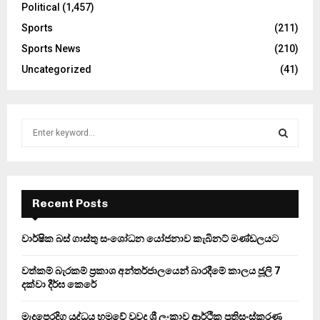
Political
(1,457)
Sports
(211)
Sports News
(210)
Uncategorized
(41)
S
e
a
S
r
c
E
h
Recent Posts
f
A
o
වාර්ෂික බස් ගාස්තු සංශෝධන යෝජනාව කැබිනට් මණ්ඩලයට
r
R
:
වත්කම් බැරකම් ප්‍රකාශ අන්තර්ජාලයෙන් බාරදීමේ කාලය ජූලි 7
C
දක්වා දීර්ඝ කෙරේ
H
මැදපෙරදිග යුද්ධය හමුවේ වුවද ශ්‍රී ලංකාව ආර්ථික ප්‍රතිසංස්කරණ