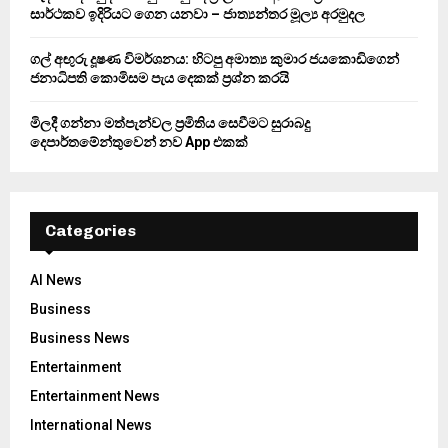
සාර්ථකව ඉදිරියට ගෙන යනවා – ජාත්‍යන්තර මූල්‍ය අරමුදල
ගල් අඟුරු දූෂණ විමර්ශනය: හිටපු අමාත්‍ය කුමාර ජයකොඩිගෙන්
ජනාධිපති කොමිසම පැය දෙකක් ප්‍රශ්න කරයි
මිලදී ගන්නා මත්පැන්වල ප්‍රමිතිය සෙවීමට සුරාබදු
දෙපාර්තමේන්තුවෙන් නව App එකක්
Categories
AI News
Business
Business News
Entertainment
Entertainment News
International News