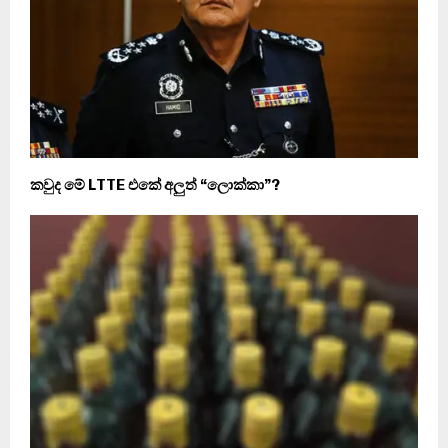
කවුද මේ LTTE එකේ අලුත් “ලොක්කා”?