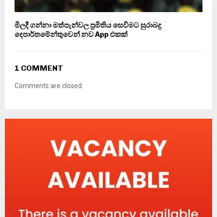
මිලදී ගන්නා මත්පැන්වල ප්‍රමිතිය සෙවීමට සුරාබදු
දෙපාර්තමේන්තුවෙන් නව App එකක්
1 COMMENT
Comments are closed.