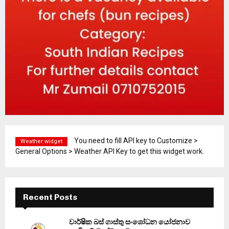
You need to fill API key to Customize >
Weather widget
General Options > Weather API Key to get this widget work.
Recent Posts
වාර්ෂික බස් ගාස්තු සංශෝධන යෝජනාව