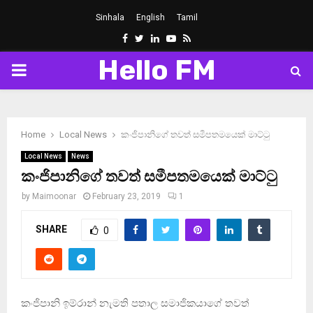
Sinhala
English
Tamil
Facebook
Twitter
Linkedin
Youtube
Rss
Hello FM
PRIMARY
MENU
Home
Local News
කංජිපානිගේ තවත් සමීපතමයෙක් මාට්ටු
Local News
News
කංජිපානිගේ තවත් සමීපතමයෙක් මාට්ටු
by
Maimoonar
February 23, 2019
1
SHARE
0
කංජිපානි ඉම්රාන් නැමති පතාල සමාජිකයාගේ තවත්