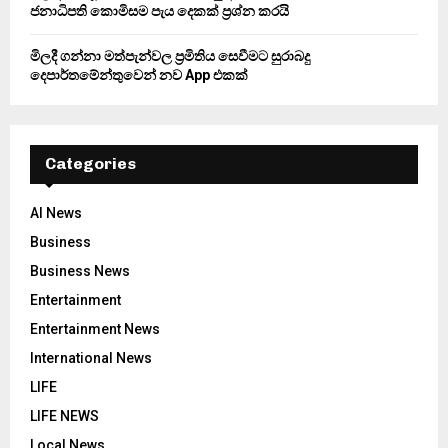
ජනාධිපති කොමිසම පැය දෙකක් ප්‍රශ්න කරයි
මිලදී ගන්නා මත්පැන්වල ප්‍රමිතිය සෙවීමට සුරාබදු
දෙපාර්තමේන්තුවෙන් නව App එකක්
Categories
AI News
Business
Business News
Entertainment
Entertainment News
International News
LIFE
LIFE NEWS
Local News