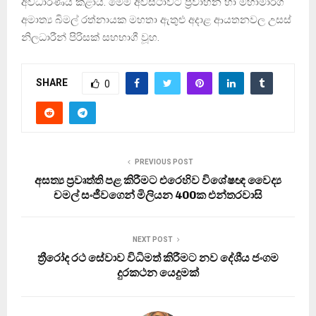
අවධාරණය කළාය. මෙම අවස්ථාවට ප්‍රවාහන හා මහාමාර්ග
අමාත්‍ය බිමල් රත්නායක මහතා ඇතුළු අදාළ ආයතනවල උසස්
නිලධාරීන් පිරිසක් සහභාගී වූහ.
SHARE
0
PREVIOUS POST
අසත්‍ය ප්‍රවෘත්ති පළ කිරීමට එරෙහිව විශේෂඥ වෛද්‍ය
චමල් සංජීවගෙන් මිලියන 400ක එන්තරවාසි
NEXT POST
ත්‍රීරෝද රථ සේවාව විධිමත් කිරීමට නව දේශීය ජංගම
දුරකථන යෙදුමක්