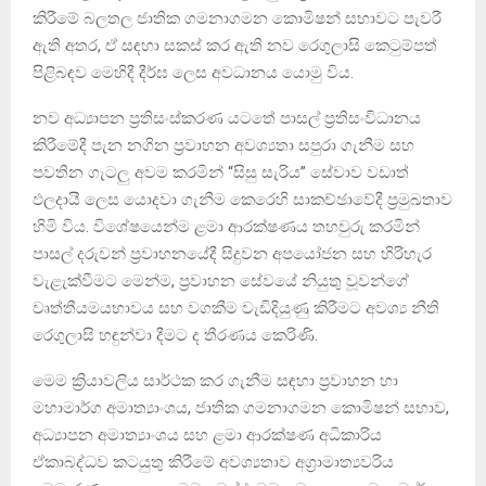
කිරීමේ බලතල ජාතික ගමනාගමන කොමිෂන් සභාවට පැවරී
ඇති අතර, ඒ සඳහා සකස් කර ඇති නව රෙගුලාසි කෙටුම්පත්
පිළිබඳව මෙහිදී දීර්ඝ ලෙස අවධානය යොමු විය.
නව අධ්‍යාපන ප්‍රතිසංස්කරණ යටතේ පාසල් ප්‍රතිසංවිධානය
කිරීමේදී පැන නගින ප්‍රවාහන අවශ්‍යතා සපුරා ගැනීම සහ
පවතින ගැටලු අවම කරමින් “සිසු සැරිය” සේවාව වඩාත්
ඵලදායී ලෙස යොදවා ගැනීම කෙරෙහි සාකච්ඡාවේදී ප්‍රමුඛතාව
හිමි විය. විශේෂයෙන්ම ළමා ආරක්ෂණය තහවුරු කරමින්
පාසල් දරුවන් ප්‍රවාහනයේදී සිදුවන අපයෝජන සහ හිරිහැර
වැළැක්වීමට මෙන්ම, ප්‍රවාහන සේවයේ නියුතු වූවන්ගේ
වෘත්තීයමයභාවය සහ වගකීම වැඩිදියුණු කිරීමට අවශ්‍ය නීති
රෙගුලාසි හඳුන්වා දීමට ද තීරණය කෙරිණි.
මෙම ක්‍රියාවලිය සාර්ථක කර ගැනීම සඳහා ප්‍රවාහන හා
මහාමාර්ග අමාත්‍යාංශය, ජාතික ගමනාගමන කොමිෂන් සභාව,
අධ්‍යාපන අමාත්‍යාංශය සහ ළමා ආරක්ෂණ අධිකාරිය
ඒකාබද්ධව කටයුතු කිරීමේ අවශ්‍යතාව අග්‍රාමාත්‍යවරිය