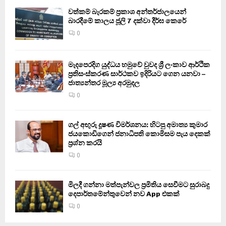
වත්කම් බැරකම් ප්‍රකාශ අන්තර්ජාලයෙන්
බාරදීමේ කාලය ජූලි 7 දක්වා දීර්ඝ කෙරේ
0
මැදපෙරදිග යුද්ධය හමුවේ වුවද ශ්‍රී ලංකාව ආර්ථික
ප්‍රතිසංස්කරණ සාර්ථකව ඉදිරියට ගෙන යනවා –
ජාත්‍යන්තර මූල්‍ය අරමුදල
0
ගල් අඟුරු දූෂණ විමර්ශනය: හිටපු අමාත්‍ය කුමාර
ජයකොඩිගෙන් ජනාධිපති කොමිසම පැය දෙකක්
ප්‍රශ්න කරයි
0
මිලදී ගන්නා මත්පැන්වල ප්‍රමිතිය සෙවීමට සුරාබදු
දෙපාර්තමේන්තුවෙන් නව App එකක්
0