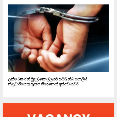
ලක්ෂ 5ක රන් මුදල් කොල්ලයට සම්බන්ධ පොලිස්
නිළධාරියෙකු ඇතුළු තිදෙනෙක් අත්අඩංගුවට