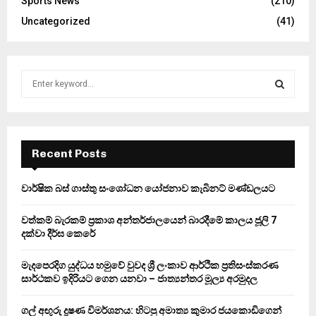
Sports News
(210)
Uncategorized
(41)
S
e
a
S
r
c
E
h
Recent Posts
f
A
o
වාර්ෂික බස් ගාස්තු සංශෝධන යෝජනාව කැබිනට් මණ්ඩලයට
r
R
:
වත්කම් බැරකම් ප්‍රකාශ අන්තර්ජාලයෙන් බාරදීමේ කාලය ජූලි 7
C
දක්වා දීර්ඝ කෙරේ
H
මැදපෙරදිග යුද්ධය හමුවේ වුවද ශ්‍රී ලංකාව ආර්ථික ප්‍රතිසංස්කරණ
සාර්ථකව ඉදිරියට ගෙන යනවා – ජාත්‍යන්තර මූල්‍ය අරමුදල
ගල් අඟුරු දූෂණ විමර්ශනය: හිටපු අමාත්‍ය කුමාර ජයකොඩිගෙන්