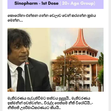
කොරෝනා එන්තන ගන්න වෙලාව වෙන් කරගන්න ක‍්‍රමය
මෙන්න…
මැතිවරණය පැවැත්වීමට තත්වය සුදුසුයි.. මැතිවරණය
ඉක්මනින් පවත්වන්න.. විරුද්ද පෙත්සම් නීති විරෝධීයි..-
නීතිපති උපරිමාධිකරණයට කියයි..