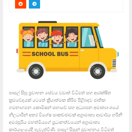
පාසල් සිසු ප්‍රවාහන සේවය වඩාත් විධිමත් සහ ආරක්ෂිත
ක්‍රමවේදයක් යටතේ ක්‍රියාත්මක කිරීම පිළිබඳව ජාතික
ගමනාගමන කොමිෂන් සභාවේ සහ අධ්‍යාපන අමාත්‍යාංශයේ
නිලධාරීන් අතර විශේෂ සාකච්ඡාවක් අග්‍රාමාත්‍ය ආචාර්ය හරිනි
අමරසූරිය මහත්මියගේ ප්‍රධානත්වයෙන් අග්‍රාමාත්‍ය
කාර්යාලයේදී පැවැත්විණි. පාසල් සිසුන් ප්‍රවාහනය විධිමත්