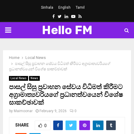
Sinhala
English
Tamil
Facebook
Twitter
Linkedin
Youtube
Rss
Hello FM
PRIMARY
MENU
Home
Local News
පාසල් සිසු ප්‍රවාහන සේවය විධිමත් කිරීමට අග්‍රාමාත්‍යවරියගේ
ප්‍රධානත්වයෙන් විශේෂ සාකච්ඡාවක්
Local News
News
පාසල් සිසු ප්‍රවාහන සේවය විධිමත් කිරීමට
අග්‍රාමාත්‍යවරියගේ ප්‍රධානත්වයෙන් විශේෂ
සාකච්ඡාවක්
by
Maimoonar
February 9, 2026
0
SHARE
0