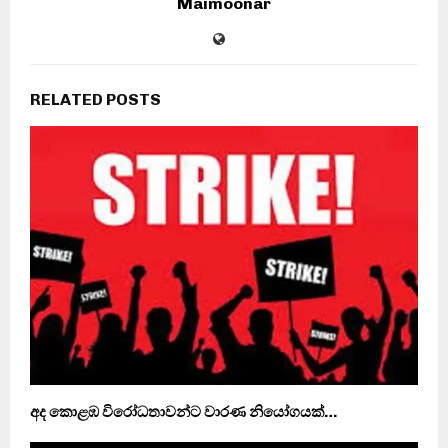
Maimoonar
RELATED POSTS
අද කොළඹ විරෝධතාවන්ට වාරණ නියෝගයක්…