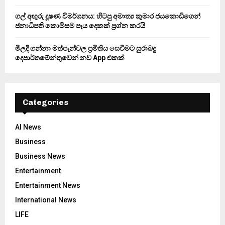
ගල් අඟුරු දූෂණ විමර්ශනය: හිටපු අමාත්‍ය කුමාර ජයකොඩිගෙන්
ජනාධිපති කොමිසම පැය දෙකක් ප්‍රශ්න කරයි
මිලදී ගන්නා මත්පැන්වල ප්‍රමිතිය සෙවීමට සුරාබදු
දෙපාර්තමේන්තුවෙන් නව App එකක්
Categories
AI News
Business
Business News
Entertainment
Entertainment News
International News
LIFE