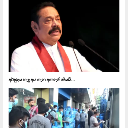
අර්බුදය හැදු අය ගැන අගමැති කියයි…