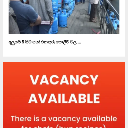
අලුයම 5 සිට ගැස් එනතුරු පොලිම් වල….