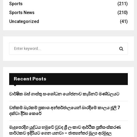
Sports
(211)
Sports News
(210)
Uncategorized
(41)
S
e
a
S
r
c
E
h
Recent Posts
f
A
o
වාර්ෂික බස් ගාස්තු සංශෝධන යෝජනාව කැබිනට් මණ්ඩලයට
r
R
:
වත්කම් බැරකම් ප්‍රකාශ අන්තර්ජාලයෙන් බාරදීමේ කාලය ජූලි 7
C
දක්වා දීර්ඝ කෙරේ
H
මැදපෙරදිග යුද්ධය හමුවේ වුවද ශ්‍රී ලංකාව ආර්ථික ප්‍රතිසංස්කරණ
සාර්ථකව ඉදිරියට ගෙන යනවා – ජාත්‍යන්තර මූල්‍ය අරමුදල