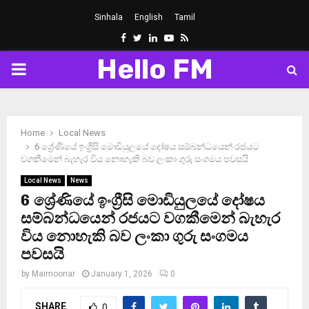
Sinhala
English
Tamil
Facebook
Twitter
Linkedin
Youtube
Rss
Hello FM
PRIMARY
MENU
Home
Local News
6 ශ්‍රේණියේ ඉංග්‍රීසි මොඩියුලයේ දෝෂය සම්බන්ධයෙන් රජයට
වගකීමෙන් බැහැර විය නොහැකි බව ලංකා ගුරු සංගමය පවසයි
Local News
News
6 ශ්‍රේණියේ ඉංග්‍රීසි මොඩියුලයේ දෝෂය
සම්බන්ධයෙන් රජයට වගකීමෙන් බැහැර
විය නොහැකි බව ලංකා ගුරු සංගමය
පවසයි
by
Maimoonar
January 1, 2026
0
SHARE
0