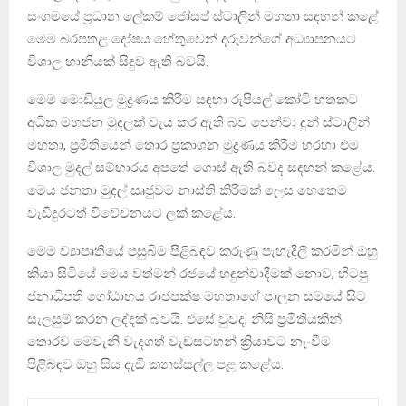
සංගමයේ ප්‍රධාන ලේකම් ජෝසප් ස්ටාලින් මහතා සඳහන් කළේ
මෙම බරපතළ දෝෂය හේතුවෙන් දරුවන්ගේ අධ්‍යාපනයට
විශාල හානියක් සිදුව ඇති බවයි.
මෙම මොඩියුල මුද්‍රණය කිරීම සඳහා රුපියල් කෝටි හතකට
අධික මහජන මුදලක් වැය කර ඇති බව පෙන්වා දුන් ස්ටාලින්
මහතා, ප්‍රමිතියෙන් තොර ප්‍රකාශන මුද්‍රණය කිරීම හරහා එම
විශාල මුදල් සම්භාරය අපතේ ගොස් ඇති බවද සඳහන් කළේය.
මෙය ජනතා මුදල් සෘජුවම නාස්ති කිරීමක් ලෙස හෙතෙම
වැඩිදුරටත් විවේචනයට ලක් කළේය.
මෙම ව්‍යාපෘතියේ පසුබිම පිළිබඳව කරුණු පැහැදිලි කරමින් ඔහු
කියා සිටියේ මෙය වත්මන් රජයේ හඳුන්වාදීමක් නොව, හිටපු
ජනාධිපති ගෝඨාභය රාජපක්ෂ මහතාගේ පාලන සමයේ සිට
සැලසුම් කරන ලද්දක් බවයි. එසේ වුවද, නිසි ප්‍රමිතියකින්
තොරව මෙවැනි වැදගත් වැඩසටහන් ක්‍රියාවට නැංවීම
පිළිබඳව ඔහු සිය දැඩි කනස්සල්ල පළ කළේය.