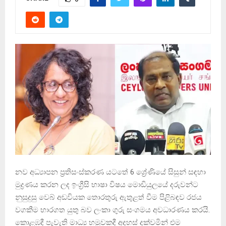
නව අධ්‍යාපන ප්‍රතිසංස්කරණ යටතේ 6 ශ්‍රේණියේ සිසුන් සඳහා
මුද්‍රණය කරන ලද ඉංග්‍රීසි භාෂා විෂය මොඩියුලයේ දරුවන්ට
නුසුදුසු වෙබ් අඩවියක තොරතුරු ඇතුළත් වීම පිළිබඳව රජය
වගකීම භාරගත යුතු බව ලංකා ගුරු සංගමය අවධාරණය කරයි.
කොළඹදී පැවැති මාධ්‍ය හමුවකදී අදහස් දක්වමින් එම