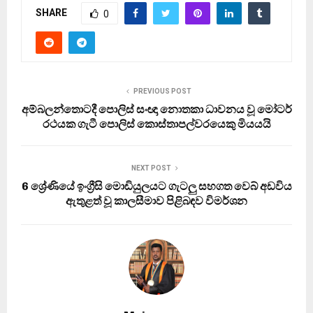
SHARE
0
PREVIOUS POST
අම්බලන්තොටදී පොලිස් සංඥා නොතකා ධාවනය වූ මෝටර්
රථයක ගැටී පොලිස් කොස්තාපල්වරයෙකු මියයයි
NEXT POST
6 ශ්‍රේණියේ ඉංග්‍රීසි මොඩියුලයට ගැටලු සහගත වෙබ් අඩවිය
ඇතුළත් වූ කාලසීමාව පිළිබඳව විමර්ශන