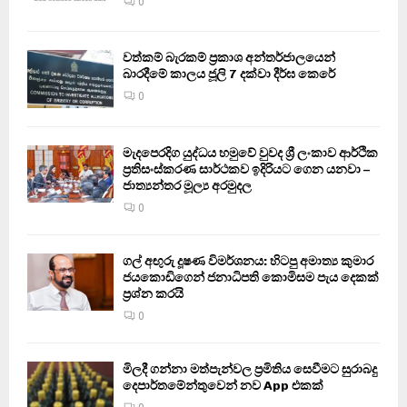
0
වත්කම් බැරකම් ප්‍රකාශ අන්තර්ජාලයෙන්
බාරදීමේ කාලය ජූලි 7 දක්වා දීර්ඝ කෙරේ
0
මැදපෙරදිග යුද්ධය හමුවේ වුවද ශ්‍රී ලංකාව ආර්ථික
ප්‍රතිසංස්කරණ සාර්ථකව ඉදිරියට ගෙන යනවා –
ජාත්‍යන්තර මූල්‍ය අරමුදල
0
ගල් අඟුරු දූෂණ විමර්ශනය: හිටපු අමාත්‍ය කුමාර
ජයකොඩිගෙන් ජනාධිපති කොමිසම පැය දෙකක්
ප්‍රශ්න කරයි
0
මිලදී ගන්නා මත්පැන්වල ප්‍රමිතිය සෙවීමට සුරාබදු
දෙපාර්තමේන්තුවෙන් නව App එකක්