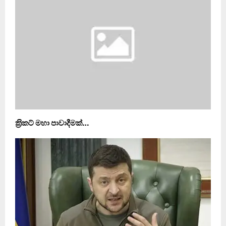
ක‍්‍රිකට් මහා පාවාදීමක්…