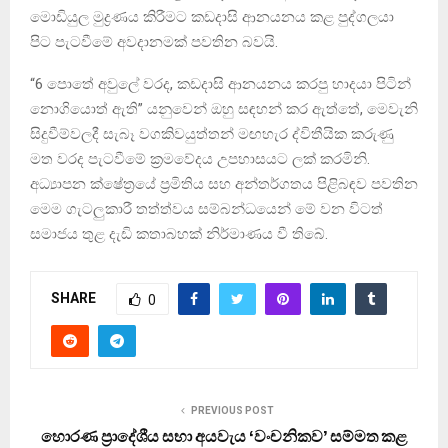
මොඩියුල මුද්‍රණය කිරීමට කඩදාසි ආනයනය කළ පුද්ගලයා
පිට පැටවීමේ අවදානමක් පවතින බවයි.
“6 පොතේ අවුලේ වරද, කඩදාසි ආනයනය කරපු හාදයා පිටින්
නොගියොත් ඇති” යනුවෙන් ඔහු සඳහන් කර ඇත්තේ, මෙවැනි
සිදුවීම්වලදී සැබෑ වගකිවයුත්තන් මඟහැර ද්විතීයික කරුණු
මත වරද පැටවීමේ ක්‍රමවේදය උපහාසයට ලක් කරමිනි.
අධ්‍යාපන ක්ෂේත්‍රයේ ප්‍රමිතිය සහ අන්තර්ගතය පිළිබඳව පවතින
මෙම ගැටලුකාරී තත්ත්වය සම්බන්ධයෙන් මේ වන විටත්
සමාජය තුළ දැඩි කතාබහක් නිර්මාණය වී තිබේ.
SHARE
0
PREVIOUS POST
හොරණ ප්‍රාදේශීය සභා අයවැය ‘වංචනිකව’ සම්මත කළ