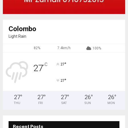
Colombo
Light Rain
82%
7.4km/h
100%
°
C
27
27
°
°
27
27
°
27
°
27
°
26
°
26
°
THU
FRI
SAT
SUN
MON
Recent Posts