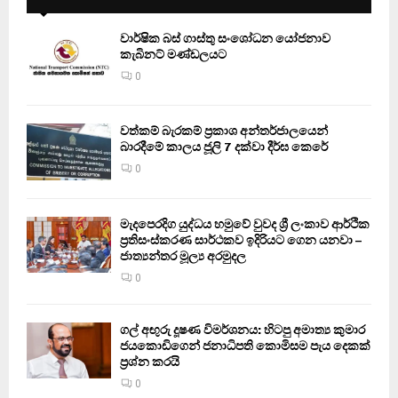
වාර්ෂික බස් ගාස්තු සංශෝධන යෝජනාව
කැබිනට් මණ්ඩලයට
0
වත්කම් බැරකම් ප්‍රකාශ අන්තර්ජාලයෙන්
බාරදීමේ කාලය ජූලි 7 දක්වා දීර්ඝ කෙරේ
0
මැදපෙරදිග යුද්ධය හමුවේ වුවද ශ්‍රී ලංකාව ආර්ථික
ප්‍රතිසංස්කරණ සාර්ථකව ඉදිරියට ගෙන යනවා –
ජාත්‍යන්තර මූල්‍ය අරමුදල
0
ගල් අඟුරු දූෂණ විමර්ශනය: හිටපු අමාත්‍ය කුමාර
ජයකොඩිගෙන් ජනාධිපති කොමිසම පැය දෙකක්
ප්‍රශ්න කරයි
0