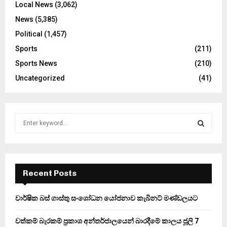
Local News
(3,062)
News
(5,385)
Political
(1,457)
Sports
(211)
Sports News
(210)
Uncategorized
(41)
S
e
a
S
r
c
E
h
Recent Posts
f
A
o
වාර්ෂික බස් ගාස්තු සංශෝධන යෝජනාව කැබිනට් මණ්ඩලයට
r
R
:
වත්කම් බැරකම් ප්‍රකාශ අන්තර්ජාලයෙන් බාරදීමේ කාලය ජූලි 7
C