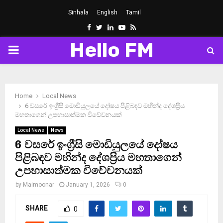
Sinhala
English
Tamil
Facebook
Twitter
Linkedin
Youtube
Rss
Hello FM
PRIMARY
MENU
Home
Local News
6 වසරේ ඉංග්‍රීසි මොඩියුලයේ දෝෂය පිළිබඳව මහින්ද දේශප්‍රිය
මහතාගෙන් උපහාසාත්මක විවේචනයක්
Local News
News
6 වසරේ ඉංග්‍රීසි මොඩියුලයේ දෝෂය
පිළිබඳව මහින්ද දේශප්‍රිය මහතාගෙන්
උපහාසාත්මක විවේචනයක්
by
Maimoonar
January 1, 2026
0
SHARE
0