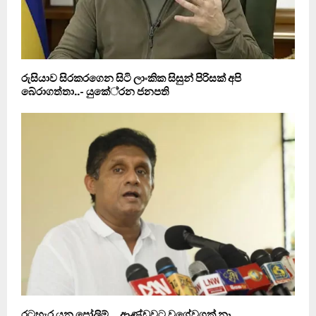
රුසියාව සිරකරගෙන සිටි ලාංකික සිසුන් පිරිසක් අපි
බේරාගත්තා..- යුකේ‍්‍රන ජනපති
රටහැර යන පෝලිම්… ආණ්ඩුවට වගේවගක් නෑ…