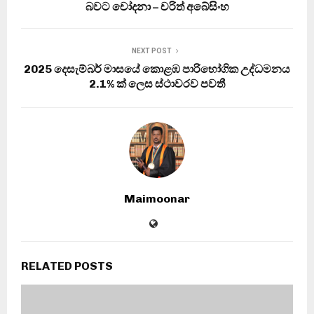
බවට චෝදනා – චරිත් අබේසිංහ
NEXT POST
2025 දෙසැම්බර් මාසයේ කොළඹ පාරිභෝගික උද්ධමනය
2.1% ක් ලෙස ස්ථාවරව පවතී
Maimoonar
RELATED POSTS