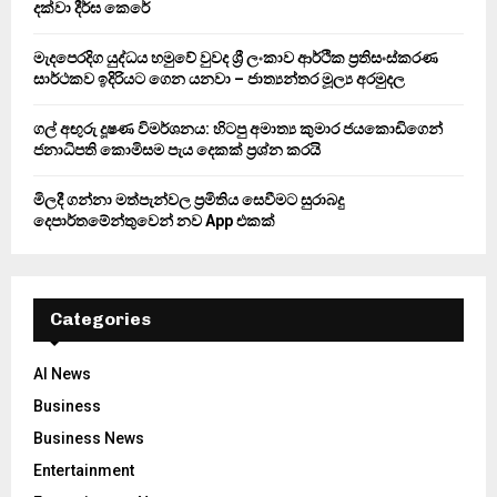
දක්වා දීර්ඝ කෙරේ
H
මැදපෙරදිග යුද්ධය හමුවේ වුවද ශ්‍රී ලංකාව ආර්ථික ප්‍රතිසංස්කරණ
සාර්ථකව ඉදිරියට ගෙන යනවා – ජාත්‍යන්තර මූල්‍ය අරමුදල
ගල් අඟුරු දූෂණ විමර්ශනය: හිටපු අමාත්‍ය කුමාර ජයකොඩිගෙන්
ජනාධිපති කොමිසම පැය දෙකක් ප්‍රශ්න කරයි
මිලදී ගන්නා මත්පැන්වල ප්‍රමිතිය සෙවීමට සුරාබදු
දෙපාර්තමේන්තුවෙන් නව App එකක්
Categories
AI News
Business
Business News
Entertainment