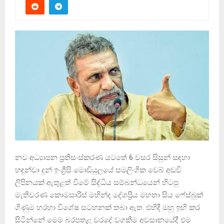
නව අධ්‍යාපන ප්‍රතිසංස්කරණ යටතේ 6 වසර සිසුන් සඳහා
හඳුන්වා දුන් ඉංග්‍රීසි මොඩියුලයේ සමලිංගික වෙබ් අඩවි
ලිපිනයක් ඇතුළත් වීමේ සිද්ධිය සම්බන්ධයෙන් හිටපු
මැතිවරණ කොමසාරිස් මහින්ද දේශප්‍රිය මහතා සිය ෆේස්බුක්
ගිණුම හරහා විශේෂ සටහනක් තබා ඇත. එහිදී ඔහු ඉඟි කර
සිටින්නේ මෙම බරපතළ වරදේ වගකීම අවසානයේදී එම