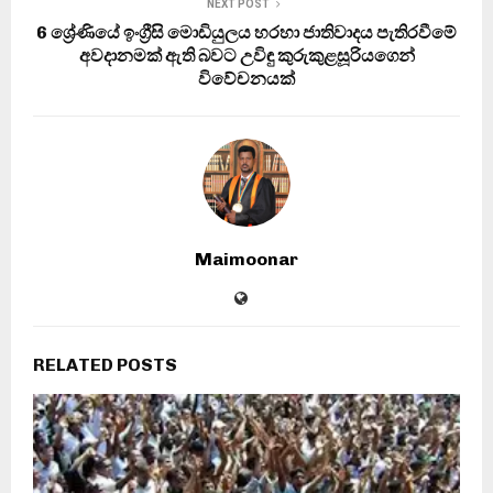
NEXT POST
6 ශ්‍රේණියේ ඉංග්‍රීසි මොඩියුලය හරහා ජාතිවාදය පැතිරවීමේ
අවදානමක් ඇති බවට උවිඳු කුරුකුළසූරියගෙන්
විවේචනයක්
Maimoonar
RELATED POSTS