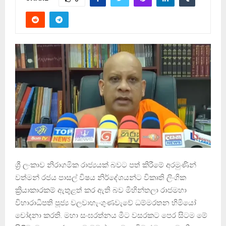
ශ්‍රී ලංකාව නිරාගමික රාජ්‍යයක් බවට පත් කිරීමේ අරමුණින්
වත්මන් රජය පාසල් විෂය නිර්දේශයන්ට විකෘති ලිංගික
ක්‍රියාකාරකම් ඇතුළත් කර ඇති බව මිහින්තලා රාජමහා
විහාරාධිපති පූජ්‍ය වලවාහැංගුණවැවේ ධම්මරතන හිමියෝ
චෝදනා කරති. මහා සංඝරත්නය මීට වසරකට පෙර සිටම මේ