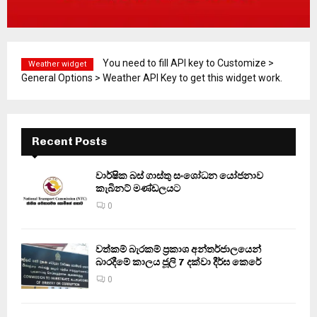
You need to fill API key to Customize >
Weather widget
General Options > Weather API Key to get this widget work.
Recent Posts
වාර්ෂික බස් ගාස්තු සංශෝධන යෝජනාව
කැබිනට් මණ්ඩලයට
0
වත්කම් බැරකම් ප්‍රකාශ අන්තර්ජාලයෙන්
බාරදීමේ කාලය ජූලි 7 දක්වා දීර්ඝ කෙරේ
0