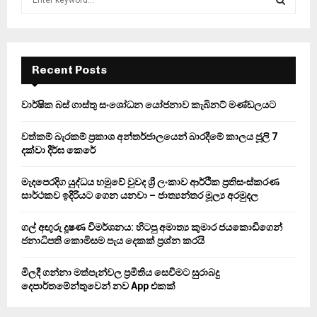
e
a
S
r
c
E
h
Recent Posts
f
A
o
වාර්ෂික බස් ගාස්තු සංශෝධන යෝජනාව කැබිනට් මණ්ඩලයට
r
R
:
වත්කම් බැරකම් ප්‍රකාශ අන්තර්ජාලයෙන් බාරදීමේ කාලය ජූලි 7
C
දක්වා දීර්ඝ කෙරේ
H
මැදපෙරදිග යුද්ධය හමුවේ වුවද ශ්‍රී ලංකාව ආර්ථික ප්‍රතිසංස්කරණ
සාර්ථකව ඉදිරියට ගෙන යනවා – ජාත්‍යන්තර මූල්‍ය අරමුදල
ගල් අඟුරු දූෂණ විමර්ශනය: හිටපු අමාත්‍ය කුමාර ජයකොඩිගෙන්
ජනාධිපති කොමිසම පැය දෙකක් ප්‍රශ්න කරයි
මිලදී ගන්නා මත්පැන්වල ප්‍රමිතිය සෙවීමට සුරාබදු
දෙපාර්තමේන්තුවෙන් නව App එකක්