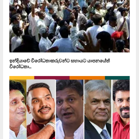
ඉන්දියාවේ විරෝධතාකරුවන්ට සහායට යාපනයේත්
විරෝධතා..