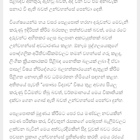
පිළිබඳව අනතුරු ඇඟවූ බවත්, අද වන විට එම අනාවැකි
සනාථ වී ඇති බවත් උන්වහන්සේ පෙන්වා දෙති.
විශේෂයෙන්ම හය වසර පෙළපොත් හරහා දරුවන්ට මෙවැනි
කරුණු ඉදිරිපත් කිරීම බරපතල තත්ත්වයක් බවත්, මෙය රටේ
දරුවන්ට අහිතකර ලෙස බලපාන අකටයුත්තක් බවත්
උන්වහන්සේ අවධාරණය කළහ. ඕනෑම පුද්ගලයෙකුගේ
පෞද්ගලික අයිතිවාසිකම්වලට තමන් වහන්සේ ගරු කළද,
ලිංගික ක්‍රියාකාරකම් පිළිබඳ නෛතික බලයක් ලබා දී ඒවා
පාසල් විෂය නිර්දේශයට බලහත්කාරයෙන් ඇතුළත් කිරීම
පිළිගත නොහැකි බව ධම්මරතන හිමියෝ සඳහන් කළහ.
අතීතයේ පැවති “සෞඛ්‍ය විද්‍යාව” විෂය තුළ අවශ්‍ය සියලු
කරුණු විධිමත්ව තිබූ බවත්, වර්තමානයේ මෙය විකෘතියක්
දක්වා ගෙන ගොස් ඇති බවත් උන්වහන්සේ පෙන්වා දුන්හ.
පෙළපොතක් මුද්‍රණය කිරීමට පෙර එය මණ්ඩල නවයකින්
පමණ පරීක්ෂා කර, විද්වතුන් රැසකගේ සෝදුපත් බැලීම්වලට
ලක්වන බැවින් මෙය අත්වැරදීමකින් සිදු වූවක් බවට රජය
පවසන ප්‍රකාශ උන්වහන්සේ ප්‍රතික්ෂේප කරති. මෙය රජයේ