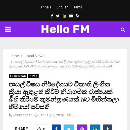
Sinhala
English
Tamil
Facebook
Twitter
Linkedin
Youtube
Rss
Hello FM
PRIMARY
MENU
Home
Local News
පාසල් විෂය නිර්දේශයට විකෘති ලිංගික ක්‍රියා ඇතුළත් කිරීම නිරාගමික
රාජ්‍යයක් බිහි කිරීමේ කුමන්ත්‍රණයක් බව මිහින්තලා හිමියෝ පවසති
Local News
News
පාසල් විෂය නිර්දේශයට විකෘති ලිංගික
ක්‍රියා ඇතුළත් කිරීම නිරාගමික රාජ්‍යයක්
බිහි කිරීමේ කුමන්ත්‍රණයක් බව මිහින්තලා
හිමියෝ පවසති
by
Maimoonar
January 2, 2026
0
SHARE
0