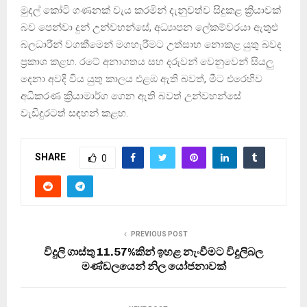
මුදල් කෝටි ගණනක් වැය කරමින් දැනුවත්ව සිදුකළ ක්‍රියාවක්
බව පෙන්වා දුන් උන්වහන්සේ, අධ්‍යාපන ලේකම්වරයා ඇතුළු
බලධාරීන් වගකීමෙන් මගහැරීමට උත්සාහ නොකළ යුතු බවද
ප්‍රකාශ කළහ. රටේ අනාගතය සහ දරුවන් වෙනුවෙන් සියලු
දෙනා අවදි විය යුතු කාලය එළඹ ඇති බවත්, මීට එරෙහිව
අධිකරණ ක්‍රියාමාර්ග ගෙන ඇති බවත් උන්වහන්සේ
වැඩිදුරටත් සඳහන් කළහ.
SHARE
0
PREVIOUS POST
විදුලි ගාස්තු 11.57%කින් ඉහළ නැංවීමට විදුලිබල
මණ්ඩලයෙන් නිල යෝජනාවක්