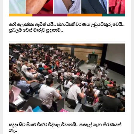
රෝ ලොක්කා ඇවිත් යයි.. ජනාධිපතිවරණය උඩුයටිකුරු වෙයි..
ප‍්‍රබලම වෙස් මාරුව සූදානම්..
සදුදා සිට සියළු විශ්ව විද්‍යාල විවෘතයි.. පාසැල් ගැන තීරණයක්
නෑ..