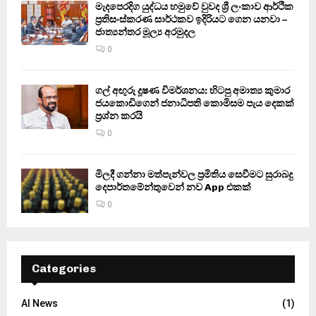
මැදපෙරදිග යුද්ධය හමුවේ වුවද ශ්‍රී ලංකාව ආර්ථික
ප්‍රතිසංස්කරණ සාර්ථකව ඉදිරියට ගෙන යනවා –
ජාත්‍යන්තර මූල්‍ය අරමුදල
0
ගල් අඟුරු දූෂණ විමර්ශනය: හිටපු අමාත්‍ය කුමාර
ජයකොඩිගෙන් ජනාධිපති කොමිසම පැය දෙකක්
ප්‍රශ්න කරයි
0
මිලදී ගන්නා මත්පැන්වල ප්‍රමිතිය සෙවීමට සුරාබදු
දෙපාර්තමේන්තුවෙන් නව App එකක්
0
Categories
AI News
(1)