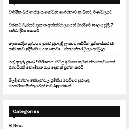
f
A
o
වාර්ෂික බස් ගාස්තු සංශෝධන යෝජනාව කැබිනට් මණ්ඩලයට
r
R
:
වත්කම් බැරකම් ප්‍රකාශ අන්තර්ජාලයෙන් බාරදීමේ කාලය ජූලි 7
C
දක්වා දීර්ඝ කෙරේ
H
මැදපෙරදිග යුද්ධය හමුවේ වුවද ශ්‍රී ලංකාව ආර්ථික ප්‍රතිසංස්කරණ
සාර්ථකව ඉදිරියට ගෙන යනවා – ජාත්‍යන්තර මූල්‍ය අරමුදල
ගල් අඟුරු දූෂණ විමර්ශනය: හිටපු අමාත්‍ය කුමාර ජයකොඩිගෙන්
ජනාධිපති කොමිසම පැය දෙකක් ප්‍රශ්න කරයි
මිලදී ගන්නා මත්පැන්වල ප්‍රමිතිය සෙවීමට සුරාබදු
දෙපාර්තමේන්තුවෙන් නව App එකක්
Categories
AI News