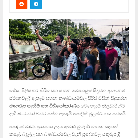
මාර්ග පිළිසකර කිරීම් සහ සහන මෙහෙයුම් සිදුවන අවදානම්
ස්ථානවලදී ඇතැම් සහන කණ්ඩායම්වල පිරිස් විසින් සිදුකරන
ඡායාරූප ගැනීම් සහ වීඩියෝකරණය
මෙහෙයුම් නිලධාරීන්ට
දැඩි බාධාවක් බවට පත්ව ඇතැයි පොලිස් මූලස්ථානය පවසයි.
පොලිස් මාධ්‍ය ප්‍රකාශක උදය කුමාර වුට්ලර් මහතා සඳහන්
කළේ, බදුල්ල සහ බණ්ඩාරවෙල වැනි ප්‍රදේශවල යතුරුපැදි