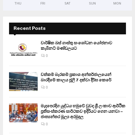
THU
FRI
SAT
SUN
MON
Recent Posts
වාර්ෂික බස් ගාස්තු සංශෝධන යෝජනාව
කැබිනට් මණ්ඩලයට
0
වත්කම් බැරකම් ප්‍රකාශ අන්තර්ජාලයෙන්
බාරදීමේ කාලය ජූලි 7 දක්වා දීර්ඝ කෙරේ
0
මැදපෙරදිග යුද්ධය හමුවේ වුවද ශ්‍රී ලංකාව ආර්ථික
ප්‍රතිසංස්කරණ සාර්ථකව ඉදිරියට ගෙන යනවා –
ජාත්‍යන්තර මූල්‍ය අරමුදල
0