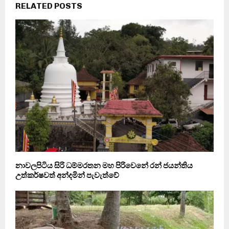
RELATED POSTS
නාවලපිටිය සිරි ධම්මරතන මහ පිරිවෙනේ රන් ජයන්තිය
උත්කර්ෂවත් අන්දමින් පැවැත්වේ