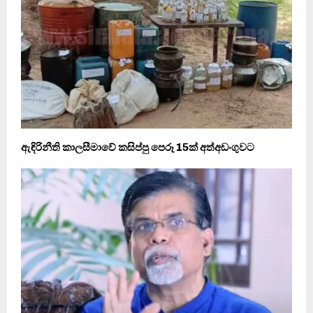
ඇඳිරිනීති කාලසීමාවේ කසිප්පු පෙරූ 15ක් අත්අඩංගුවට