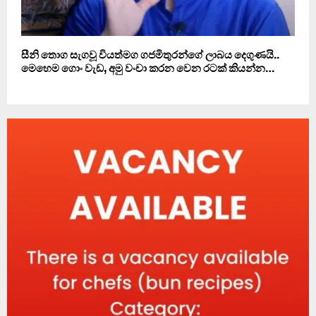
සීනි තොග සැගවූ වියත්මග ගජමිතුරන්ගේ ලාබය දෙගුණයි..
මෙහෙම ගොං වැඩ, අමු වංචා කරන වෙන රටක් කියන්න…