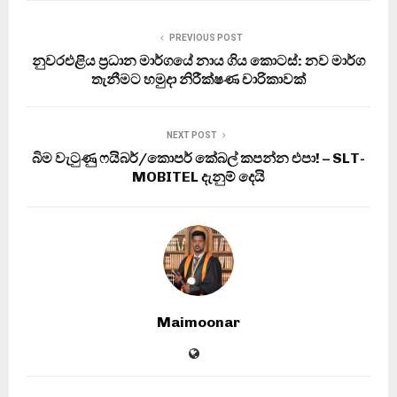
PREVIOUS POST
නුවරඑළිය ප්‍රධාන මාර්ගයේ නාය ගිය කොටස්: නව මාර්ග
තැනීමට හමුදා නිරීක්ෂණ චාරිකාවක්
NEXT POST
බිම වැටුණු ෆයිබර්/කොපර් කේබල් කපන්න එපා! – SLT-
MOBITEL දැනුම් දෙයි
Maimoonar