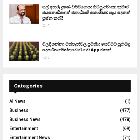
ගල් අඟුරු දූෂණ විමර්ශනය: හිටපු අමාත්‍ය කුමාර
ජයකොඩිගෙන් ජනාධිපති කොමිසම පැය දෙකක්
ප්‍රශ්න කරයි
0
මිලදී ගන්නා මත්පැන්වල ප්‍රමිතිය සෙවීමට සුරාබදු
දෙපාර්තමේන්තුවෙන් නව App එකක්
0
Categories
AI News
(1)
Business
(477)
Business News
(478)
Entertainment
(69)
Entertainment News
(71)