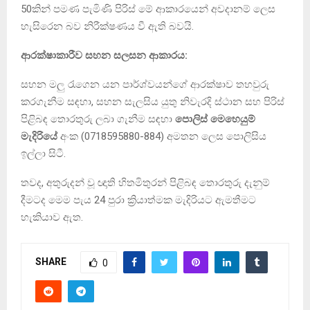
50කින් පමණ පැමිණි පිරිස් මේ ආකාරයෙන් අවදානම් ලෙස
හැසිරෙන බව නිරීක්ෂණය වී ඇති බවයි.
ආරක්ෂාකාරීව සහන සලසන ආකාරය:
සහන මලු රැගෙන යන පාර්ශ්වයන්ගේ ආරක්ෂාව තහවුරු
කරගැනීම සඳහා, සහන සැලසිය යුතු නිවැරදි ස්ථාන සහ පිරිස්
පිළිබඳ තොරතුරු ලබා ගැනීම සඳහා
පොලිස් මෙහෙයුම්
මැදිරියේ
අංක (0718595880-884) අමතන ලෙස පොලිසිය
ඉල්ලා සිටී.
තවද, අතුරුදන් වූ ඥාති හිතමිතුරන් පිළිබඳ තොරතුරු දැනුම්
දීමටද මෙම පැය 24 පුරා ක්‍රියාත්මක මැදිරියට ඇමතීමට
හැකියාව ඇත.
SHARE
0