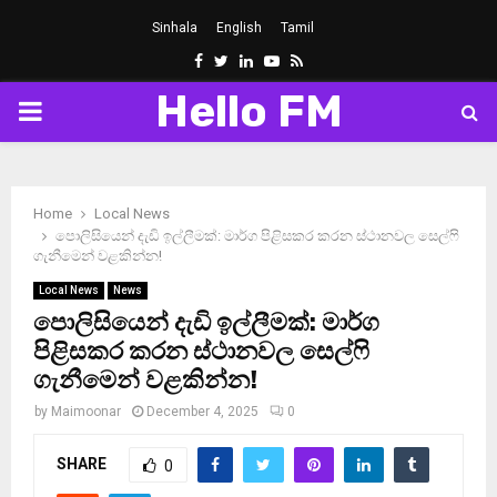
Sinhala
English
Tamil
Facebook
Twitter
Linkedin
Youtube
Rss
Hello FM
PRIMARY
MENU
Home
Local News
පොලිසියෙන් දැඩි ඉල්ලීමක්: මාර්ග පිළිසකර කරන ස්ථානවල සෙල්ෆි
ගැනීමෙන් වළකින්න!
Local News
News
පොලිසියෙන් දැඩි ඉල්ලීමක්: මාර්ග
පිළිසකර කරන ස්ථානවල සෙල්ෆි
ගැනීමෙන් වළකින්න!
by
Maimoonar
December 4, 2025
0
SHARE
0