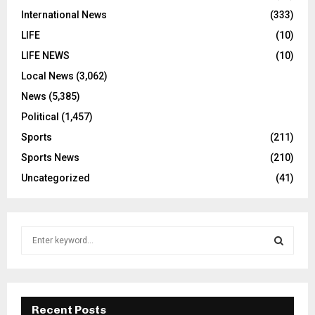
International News
(333)
LIFE
(10)
LIFE NEWS
(10)
Local News
(3,062)
News
(5,385)
Political
(1,457)
Sports
(211)
Sports News
(210)
Uncategorized
(41)
S
e
a
S
r
c
E
h
Recent Posts