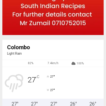
Colombo
Light Rain
82%
7.4km/h
100%
°
C
27
27
°
°
27
27
°
27
°
27
°
26
°
26
°