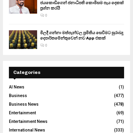
ජයකොඩිගෙන් ජනාධිපති කොමිසම පැය දෙකක්
ප්‍රශ්න කරයි
0
මිලදී ගන්නා මත්පැන්වල ප්‍රමිතිය සෙවීමට සුරාබදු
දෙපාර්තමේන්තුවෙන් නව App එකක්
0
Categories
AI News
(1)
Business
(477)
Business News
(478)
Entertainment
(69)
Entertainment News
(71)
International News
(333)