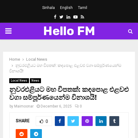
Sinhala
English
Tamil
Facebook
Twitter
Linkedin
Youtube
Rss
Hello FM
PRIMARY
MENU
Home
Local News
නුවරඑළියට මහ විපතක්: කඳපොළ එළවළු වගා සම්පූර්ණයෙන්ම
විනාශයි!
Local News
News
නුවරඑළියට මහ විපතක්: කඳපොළ එළවළු
වගා සම්පූර්ණයෙන්ම විනාශයි!
by
Maimoonar
December 6, 2025
0
SHARE
0