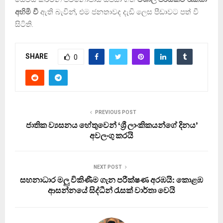
අහිමි වී
ඇති බැවින්, එම ජනතාවද දැඩි ලෙස පීඩාවට පත් වී
සිටිති.
SHARE
0
PREVIOUS POST
ජාතික ව්‍යසනය හේතුවෙන් ‘ශ්‍රී ලාංකිකයන්ගේ දිනය’
අවලංගු කරයි
NEXT POST
සහනාධාර මලු විකිණීම ගැන පරීක්ෂණ අරඹයි: කොළඹ
ආසන්නයේ සිද්ධීන් රැසක් වාර්තා වෙයි