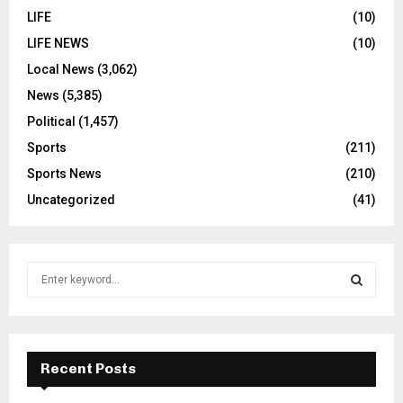
LIFE
(10)
LIFE NEWS
(10)
Local News
(3,062)
News
(5,385)
Political
(1,457)
Sports
(211)
Sports News
(210)
Uncategorized
(41)
S
e
a
S
r
c
E
h
Recent Posts
f
A