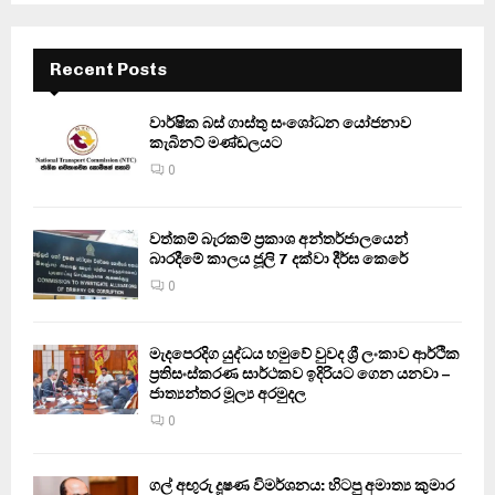
Recent Posts
වාර්ෂික බස් ගාස්තු සංශෝධන යෝජනාව
කැබිනට් මණ්ඩලයට
0
වත්කම් බැරකම් ප්‍රකාශ අන්තර්ජාලයෙන්
බාරදීමේ කාලය ජූලි 7 දක්වා දීර්ඝ කෙරේ
0
මැදපෙරදිග යුද්ධය හමුවේ වුවද ශ්‍රී ලංකාව ආර්ථික
ප්‍රතිසංස්කරණ සාර්ථකව ඉදිරියට ගෙන යනවා –
ජාත්‍යන්තර මූල්‍ය අරමුදල
0
ගල් අඟුරු දූෂණ විමර්ශනය: හිටපු අමාත්‍ය කුමාර