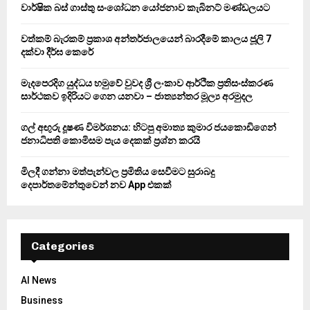
o
වාර්ෂික බස් ගාස්තු සංශෝධන යෝජනාව කැබිනට් මණ්ඩලයට
r
R
:
වත්කම් බැරකම් ප්‍රකාශ අන්තර්ජාලයෙන් බාරදීමේ කාලය ජූලි 7
C
දක්වා දීර්ඝ කෙරේ
H
මැදපෙරදිග යුද්ධය හමුවේ වුවද ශ්‍රී ලංකාව ආර්ථික ප්‍රතිසංස්කරණ
සාර්ථකව ඉදිරියට ගෙන යනවා – ජාත්‍යන්තර මූල්‍ය අරමුදල
ගල් අඟුරු දූෂණ විමර්ශනය: හිටපු අමාත්‍ය කුමාර ජයකොඩිගෙන්
ජනාධිපති කොමිසම පැය දෙකක් ප්‍රශ්න කරයි
මිලදී ගන්නා මත්පැන්වල ප්‍රමිතිය සෙවීමට සුරාබදු
දෙපාර්තමේන්තුවෙන් නව App එකක්
Categories
AI News
Business