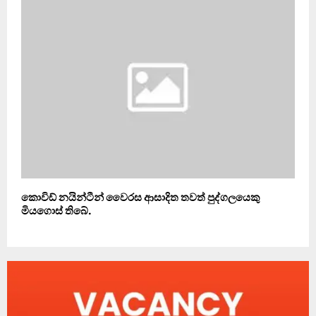
කොවිඩ් නයින්ටීන් වෛරස ආසාදිත තවත් පුද්ගලයෙකු
මියගොස් තිබේ.