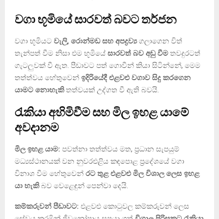
වගා භූමියේ සාරවත් බවට තර්ජන
වගා භූමියට
වැලි, රොන්මඩ සහ අපද්‍රව්‍ය
ගලාගෙන විත්
තැන්පත් වීම නිසා එම භූමියේ
සාරවත් බව අඩු වීම
තවදුරටත්
ගැටලුවක් වී ඇත. පීඩාවට පත් ගොවීන් කියා සිටින්නේ, මෙම
තත්ත්වය හේතුවෙන්
ඉදිරියේදී එළවළු වගාව සිදු කරගෙන
යාමට නොහැකි
තත්වයක් උද්ගත වී ඇති බවයි.
රැකියා අහිමිවීම සහ මිල ඉහළ යාමේ
අවදානම
මිල ඉහළ යාම:
පවත්නා තත්ත්වය මත, ප්‍රධාන සැපයුම්
මධ්‍යස්ථානයක් වන නුවරඑළිය කඳපොළ ප්‍රදේශයේ වගා
විනාශ වීම හේතුවෙන්
රට තුළ එළවළු මිල විශාල ලෙස ඉහළ
යා හැකි
බව වෙළෙඳුන් පෙන්වා දෙයි.
කම්කරුවන් පීඩාවට:
එළවළු කොටුවල කම්කරුවන් ලෙස
සේවය කරමින් ජීවනෝපාය සපයා ගත්
විශාල පිරිසකට රැකියා