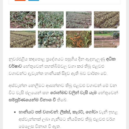
නුවරඑළිය කඳපොළ ප්‍රදේශයට පසුගිය දින ඇදහැලුණු
අධික
වර්ෂාව
හේතුවෙන් පහත්බිම්වල වගා කර තිබූ එළවළු
වගාවන්ට දැවැන්ත හානියක් සිදුව ඇති බව වාර්තා වේ.
අස්වැන්න නෙලීමට ආසන්නව තිබූ එළවළු වගාවන් මේ වන
විට වැසි ජලයෙන් සහ
රොන්මඩ වලින් වැසී යෑම
හේතුවෙන්
සම්පූර්ණයෙන්ම විනාශ වී
තිබේ.
හානියට පත් වගාවන්:
ලීක්ස්, කැරට්, ගෝවා
වැනි ඉහළ
අස්වැන්නක් ලබා ගැනීමට නියමිතව තිබූ එළවළු වර්ග
මෙලෙස විනාශ වී ඇත.