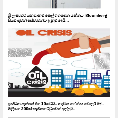
ශ‍්‍රී ලංකාවට යනවානම් තෙල් ගහගෙන යන්න..- Bloomberg
සියළු ගුවන් සේවාවන්ට දැනුම් දෙයි…
ඉන්ධන ඇත්තේ දින 10කටයි.. නැවත ගේන්න ඩොලර් මදි..
මිලියන 200ක් කැබිනෙට්ටුවෙන් ඉල්ලයි..