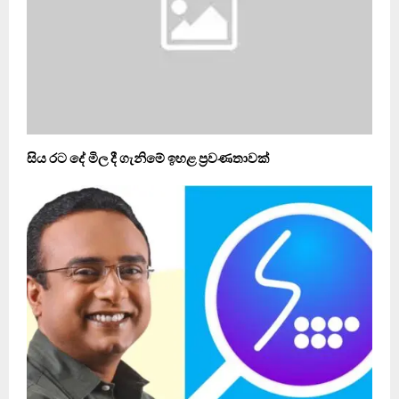
සිය රට දේ මිල දී ගැනිමේ ඉහළ ප්‍රවණතාවක්