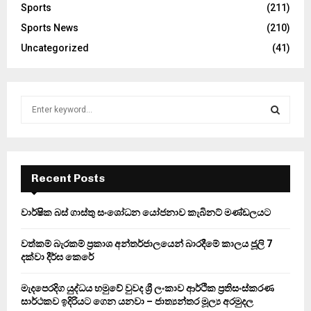
Sports
(211)
Sports News
(210)
Uncategorized
(41)
S
e
a
S
r
c
E
h
Recent Posts
f
A
o
වාර්ෂික බස් ගාස්තු සංශෝධන යෝජනාව කැබිනට් මණ්ඩලයට
r
R
:
වත්කම් බැරකම් ප්‍රකාශ අන්තර්ජාලයෙන් බාරදීමේ කාලය ජූලි 7
C
දක්වා දීර්ඝ කෙරේ
H
මැදපෙරදිග යුද්ධය හමුවේ වුවද ශ්‍රී ලංකාව ආර්ථික ප්‍රතිසංස්කරණ
සාර්ථකව ඉදිරියට ගෙන යනවා – ජාත්‍යන්තර මූල්‍ය අරමුදල