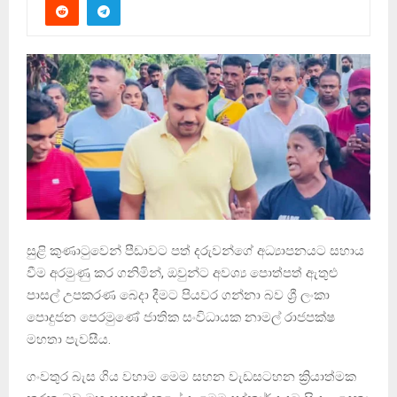
සුළි කුණාටුවෙන් පීඩාවට පත් දරුවන්ගේ අධ්‍යාපනයට සහාය
වීම අරමුණු කර ගනිමින්, ඔවුන්ට අවශ්‍ය පොත්පත් ඇතුළු
පාසල් උපකරණ බෙදා දීමට පියවර ගන්නා බව ශ්‍රී ලංකා
පොදුජන පෙරමුණේ ජාතික සංවිධායක නාමල් රාජපක්ෂ
මහතා පැවසීය.
ගංවතුර බැස ගිය වහාම මෙම සහන වැඩසටහන ක්‍රියාත්මක