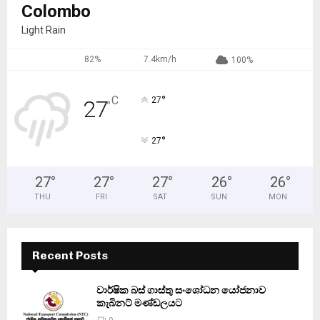
Colombo
Light Rain
82%
7.4km/h
100%
°
C
27
27
°
°
27
27
°
27
°
27
°
26
°
26
°
THU
FRI
SAT
SUN
MON
Recent Posts
වාර්ෂික බස් ගාස්තු සංශෝධන යෝජනාව
කැබිනට් මණ්ඩලයට