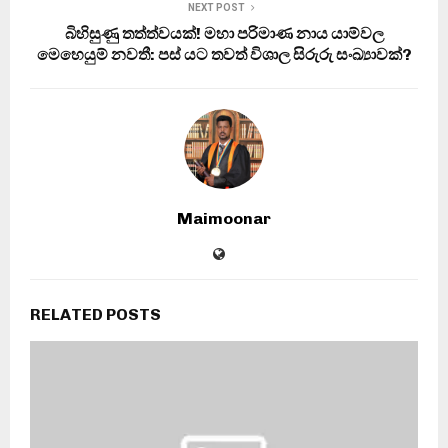
NEXT POST
බිහිසුණු තත්ත්වයක්! මහා පරිමාණ නාය යාම්වල
මෙහෙයුම් නවතී: පස් යට තවත් විශාල සිරුරු සංඛ්‍යාවක්?
Maimoonar
RELATED POSTS