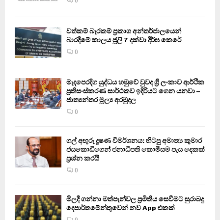
0
වත්කම් බැරකම් ප්‍රකාශ අන්තර්ජාලයෙන්
බාරදීමේ කාලය ජූලි 7 දක්වා දීර්ඝ කෙරේ
0
මැදපෙරදිග යුද්ධය හමුවේ වුවද ශ්‍රී ලංකාව ආර්ථික
ප්‍රතිසංස්කරණ සාර්ථකව ඉදිරියට ගෙන යනවා –
ජාත්‍යන්තර මූල්‍ය අරමුදල
0
ගල් අඟුරු දූෂණ විමර්ශනය: හිටපු අමාත්‍ය කුමාර
ජයකොඩිගෙන් ජනාධිපති කොමිසම පැය දෙකක්
ප්‍රශ්න කරයි
0
මිලදී ගන්නා මත්පැන්වල ප්‍රමිතිය සෙවීමට සුරාබදු
දෙපාර්තමේන්තුවෙන් නව App එකක්