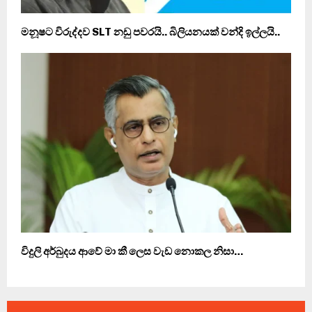
මනූෂට විරුද්දව SLT නඩු පවරයි.. බිලියනයක් වන්දි ඉල්ලයි..
විදුලි අර්බුදය ආවේ මා කී ලෙස වැඩ නොකල නිසා…