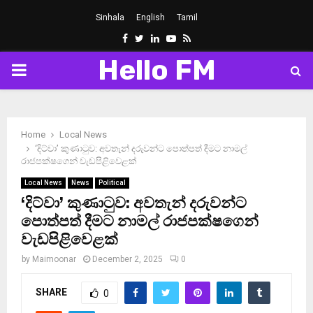
Sinhala
English
Tamil
Facebook
Twitter
Linkedin
Youtube
Rss
Hello FM
PRIMARY
MENU
Home
Local News
‘දිට්වා’ කුණාටුව: අවතැන් දරුවන්ට පොත්පත් දීමට නාමල්
රාජපක්ෂගෙන් වැඩපිළිවෙළක්
Local News
News
Political
‘දිට්වා’ කුණාටුව: අවතැන් දරුවන්ට
පොත්පත් දීමට නාමල් රාජපක්ෂගෙන්
වැඩපිළිවෙළක්
by
Maimoonar
December 2, 2025
0
SHARE
0