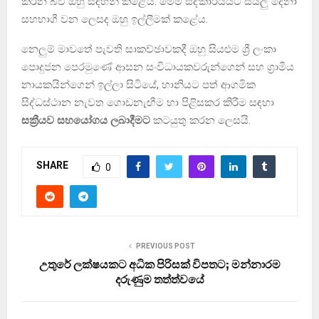
කරන බව ඔහු සඳහන් කළේය. මෙම සද්කාර්යයට සියලු දෙනා
සහභාගී වන ලෙසද ඔහු ඉල්ලීමක් කළේය.
නෙලුම් මාවතේ පැවති සාකච්ඡාවකදී ඔහු සියළුම ශ්‍රී ලංකා
පොදුජන පෙරමුණේ ආසන සංවිධායකවරුන්ගෙන් සහ ග්‍රාමීය
නායකයින්ගෙන් ඉල්ලා සිටියේ, හානියට පත් ආගමික
සිද්ධස්ථාන නැවත ගොඩනැඟීම හා පිළිසකර කිරීම සඳහා
සක්‍රීයව සහයෝගය ලබාදීමට
කටයුතු කරන ලෙසයි.
SHARE
0
PREVIOUS POST
උතුරේ ලක්ෂයකට අධික පිරිසක් විපතට; මන්නාරම
දරුණුම තත්ත්වයේ