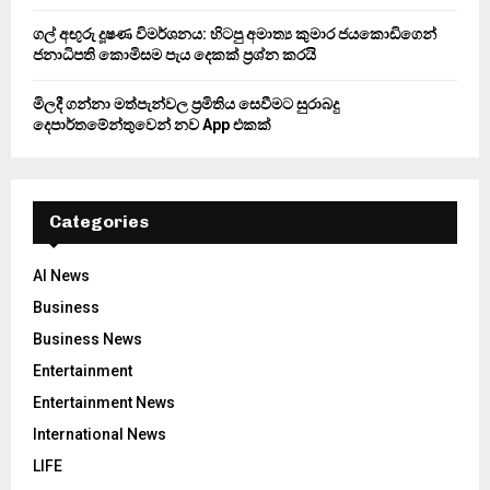
ගල් අඟුරු දූෂණ විමර්ශනය: හිටපු අමාත්‍ය කුමාර ජයකොඩිගෙන්
ජනාධිපති කොමිසම පැය දෙකක් ප්‍රශ්න කරයි
මිලදී ගන්නා මත්පැන්වල ප්‍රමිතිය සෙවීමට සුරාබදු
දෙපාර්තමේන්තුවෙන් නව App එකක්
Categories
AI News
Business
Business News
Entertainment
Entertainment News
International News
LIFE