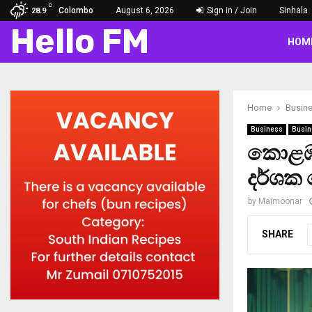
C
Colombo
August 6, 2026
Sign in / Join
Sinhala
28.9
Hello FM
HOM
Home
Busin
Business
Busin
කොළඹ 
දර්ශක
by
Maimoonar
SHARE