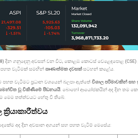
් 8) දින ගනුදෙනු අවසන් වන විට, කොළඹ කොටස් වෙළෙඳපොළ (CSE) ප්
 පහත වැටීමක් සමඟින්
ඍණාත්මක දවසක්
සටහන් කළේය.
 පහත වැටීමට ප්‍රධාන වශයෙන් බලපා ඇත්තේ
විශාල පරිමාවකින් සහ
 සමන්විත වූ විකිණීමේ පීඩනයයි
. බොහෝ ආයෝජකයින් අද දින තම කො
ම මෙම තත්ත්වයට හේතු වී තිබේ.
ක්‍රියාකාරීත්වය
ක දෙකේම අද දින අවසාන අගයන් සහ පහත වැටීම් මෙසේය: