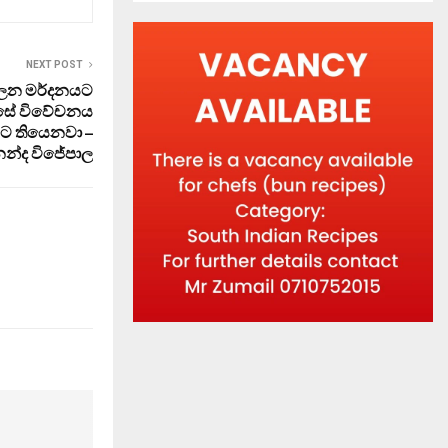
NEXT POST
පාලන මර්දනයට
්සේ විවේචනය
වට තියෙනවා –
න්ද විජේපාල