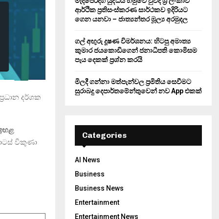
මැදපෙරදිග යුද්ධය හමුවේ වුවද ශ්‍රී ලංකාව
ආර්ථික ප්‍රතිසංස්කරණ සාර්ථකව ඉදිරියට
ගෙන යනවා – ජාත්‍යන්තර මූල්‍ය අරමුදල
ගල් අඟුරු දූෂණ විමර්ශනය: හිටපු අමාත්‍ය
කුමාර ජයකොඩිගෙන් ජනාධිපති කොමිසම
පැය දෙකක් ප්‍රශ්න කරයි
මිලදී ගන්නා මත්පැන්වල ප්‍රමිතිය සෙවීමට
සුරාබදු දෙපාර්තමේන්තුවෙන් නව App එකක්
‍රධාන දර්ශක
 ඉහළ
Categories
ටස් විකුණා
AI News
Business
Business News
Entertainment
Entertainment News