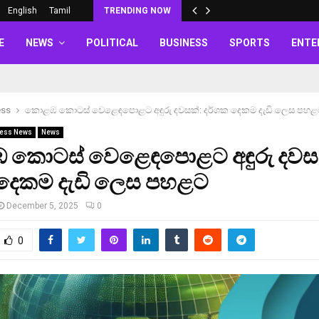
English
Tamil
TRENDING NOW
E
NEWS
POLITICAL
BUSINESS
SPORTS
ENTE
ess
කොළඹ කොටස් වෙළෙඳපොළට අඳුරු දවසක්: දර්ශක දෙකම දැඩි ලෙස පහළ
ess News
News
කොටස් වෙළෙඳපොළට අඳුරු දවස
 දෙකම දැඩි ලෙස පහළට
December 5, 2025
0
0