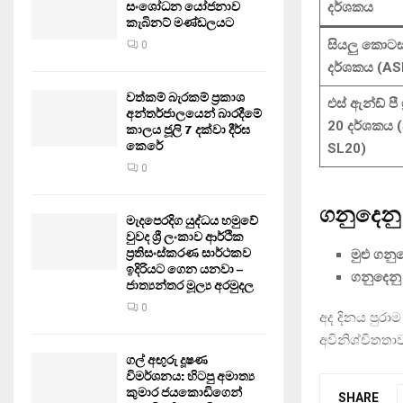
සංශෝධන යෝජනාව
දර්ශකය
කැබිනට් මණ්ඩලයට
සියලු කොටස්
0
දර්ශකය (AS
වත්කම් බැරකම් ප්‍රකාශ
එස් ඇන්ඩ් පී ශ
අන්තර්ජාලයෙන් බාරදීමේ
20 දර්ශකය 
කාලය ජූලි 7 දක්වා දීර්ඝ
කෙරේ
SL20)
0
ගනුදෙනු
මැදපෙරදිග යුද්ධය හමුවේ
වුවද ශ්‍රී ලංකාව ආර්ථික
ප්‍රතිසංස්කරණ සාර්ථකව
මුළු ගන
ඉදිරියට ගෙන යනවා –
ගනුදෙනු 
ජාත්‍යන්තර මූල්‍ය අරමුදල
0
අද දිනය පුරා
අවිනිශ්චිතතා
ගල් අඟුරු දූෂණ
විමර්ශනය: හිටපු අමාත්‍ය
කුමාර ජයකොඩිගෙන්
SHARE