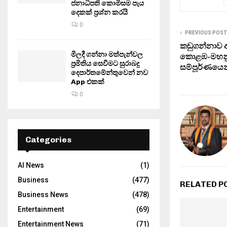
ජනාධිපති කොමිසම පැය
දෙකක් ප්‍රශ්න කරයි
0
PREVIOUS POST
කඩුගන්නාව 
මිලදී ගන්නා මත්පැන්වල
කොළඹ-මහනුව
ප්‍රමිතිය සෙවීමට සුරාබදු
සම්පූර්ණයෙන
දෙපාර්තමේන්තුවෙන් නව
App එකක්
0
Categories
AI News
(1)
Business
(477)
RELATED P
Business News
(478)
Entertainment
(69)
Entertainment News
(71)