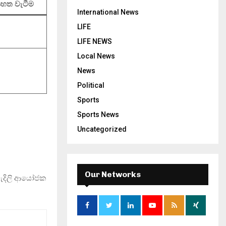
 පහත වැටීම
International News
LIFE
LIFE NEWS
Local News
News
Political
Sports
Sports News
Uncategorized
Our Networks
හැදිලි ආයෝජක