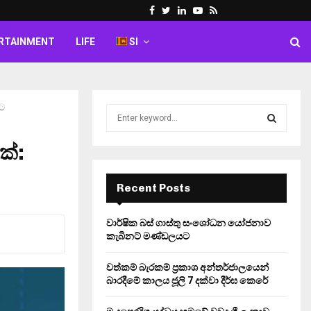
Facebook
Twitter
Linkedin
Youtube
Rss
RTAINMENT
LIFE
SI
ට
S
e
a
ක්:
S
r
c
E
h
Recent Posts
f
A
o
වාර්ෂික බස් ගාස්තු සංශෝධන යෝජනාව
r
R
කැබිනට් මණ්ඩලයට
:
C
වත්කම් බැරකම් ප්‍රකාශ අන්තර්ජාලයෙන්
බාරදීමේ කාලය ජූලි 7 දක්වා දීර්ඝ කෙරේ
H