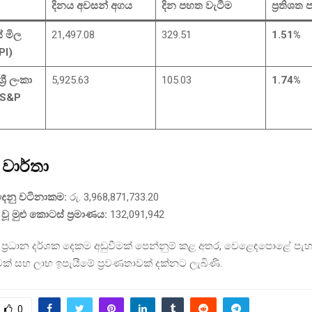
දිනය අවසන් අගය
දින පහත වැටීම
ප්‍රතිශත
 මිල
21,497.08
329.51
1.51%
PI)
්‍රී ලංකා
5,925.63
105.03
1.74%
(S&P
 වාර්තා
ුදෙනු වටිනාකම:
රු. 3,968,871,733.20
වූ මුළු කොටස් ප්‍රමාණය:
132,091,942
ම ප්‍රධාන දර්ශක දෙකම අඩුවීමක් පෙන්නුම් කළ අතර, වෙළෙඳපොළේ පැ
වක් සහ ලාභ ඉපැයීමේ ප්‍රවණතාවක් දක්නට ලැබිණි.
0