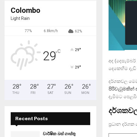
Colombo
Light Rain
77%
6.8km/h
62%
°
29
C
29
°
අද (දෙසැම්බර
°
29
දෙකෙහිම දැඩි
දර්ශකවල මෙම
28
°
28
°
27
°
26
°
26
°
පිරිවැටුමකින්
THU
FRI
SAT
SUN
MON
දැමීමට පෙළඹී
දර්ශකවල 
Recent Posts
ප්‍රධාන දර්ශ
වාර්ෂික බස් ගාස්තු