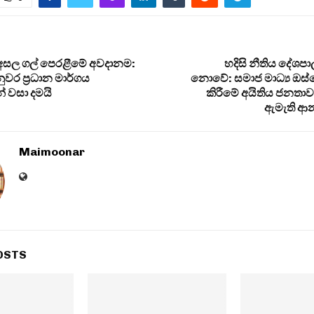
අසල ගල් පෙරළීමේ අවදානම:
හදිසි නීතිය දේශ
ර ප්‍රධාන මාර්ගය
නොවේ: සමාජ මාධ්‍ය ඔස
් වසා දමයි
කිරීමේ අයිතිය ජනතා
ඇමැති ආන
Maimoonar
OSTS