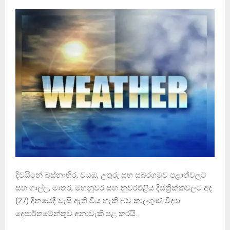
දිවයිනේ බස්නාහිර, වයඹ, උතුරු සහ සබරගමුව පළාත්වලට
සහ ගාල්ල, මාතර, මහනුවර සහ නුවරඑළිය දිස්ත්‍රික්කවලට අද
(27) දිනයේදී වැසි ඇති විය හැකි බව කාලගුණ විද්‍යා
දෙපාර්තමේන්තුව අනාවැකි පළ කරයි.