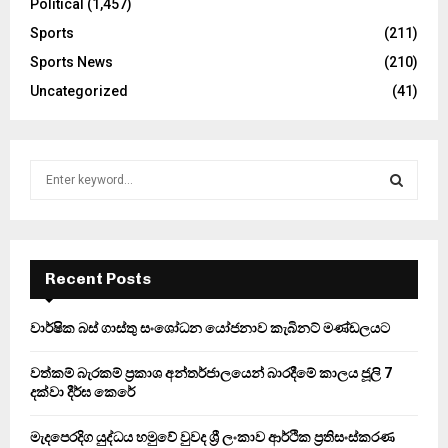
Political
(1,457)
Sports
(211)
Sports News
(210)
Uncategorized
(41)
S
e
a
S
r
c
E
h
Recent Posts
f
A
o
වාර්ෂික බස් ගාස්තු සංශෝධන යෝජනාව කැබිනට් මණ්ඩලයට
r
R
:
වත්කම් බැරකම් ප්‍රකාශ අන්තර්ජාලයෙන් බාරදීමේ කාලය ජූලි 7
C
දක්වා දීර්ඝ කෙරේ
H
මැදපෙරදිග යුද්ධය හමුවේ වුවද ශ්‍රී ලංකාව ආර්ථික ප්‍රතිසංස්කරණ