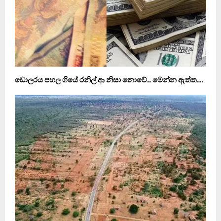
ඩොලරය පහල ගියේ රනිල් ආ නිසා නොවේ.. මෙන්න ඇත්ත…