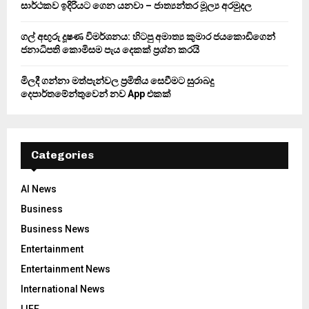
සාර්ථකව ඉදිරියට ගෙන යනවා – ජාත්‍යන්තර මූල්‍ය අරමුදල
ගල් අඟුරු දූෂණ විමර්ශනය: හිටපු අමාත්‍ය කුමාර ජයකොඩිගෙන්
ජනාධිපති කොමිසම පැය දෙකක් ප්‍රශ්න කරයි
මිලදී ගන්නා මත්පැන්වල ප්‍රමිතිය සෙවීමට සුරාබදු
දෙපාර්තමේන්තුවෙන් නව App එකක්
Categories
AI News
Business
Business News
Entertainment
Entertainment News
International News
LIFE