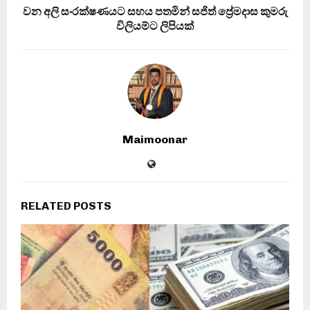
වන අලි සංරක්ෂණයට සහය පතමින් සජිත් ප්‍රේමදාස කුමරු
විලියම්ට ලිපියක්
Maimoonar
RELATED POSTS