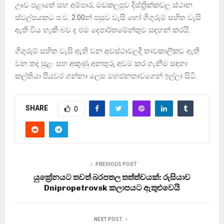
ඌව පළාතේ සහ අම්පාර, මඩකලපුව දිස්ත්‍රික්කවල ස්ථාන
ස්වල්පයකට ප.ව. 2.00න් පසුව වැසි හෝ ගිගුරුම් සහිත වැසි
ඇති විය හැකි බව ද එම දෙපාර්තමේන්තුව සඳහන් කරයි.
ගිගුරුම් සහිත වැසි ඇති වන අවස්ථාවලදී තාවකාලිකව ඇති
වන තද සුළං සහ අකුණු අනතුරු අවම කර ගැනීම සඳහා
කල්තියා පියවර ගන්නා ලෙස මහජනතාවගෙන් ඉල්ලා සිටී.
SHARE
0
PREVIOUS POST
යුක්‍රේනයට තවත් බරපතල තත්ත්වයක්: රුසියාව
Dnipropetrovsk කලාපයට ඇතුළුවෙයි
NEXT POST