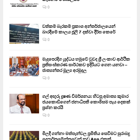
0
වත්කම් බැරකම් ප්‍රකාශ අන්තර්ජාලයෙන්
බාරදීමේ කාලය ජූලි 7 දක්වා දීර්ඝ කෙරේ
0
මැදපෙරදිග යුද්ධය හමුවේ වුවද ශ්‍රී ලංකාව ආර්ථික
ප්‍රතිසංස්කරණ සාර්ථකව ඉදිරියට ගෙන යනවා –
ජාත්‍යන්තර මූල්‍ය අරමුදල
0
ගල් අඟුරු දූෂණ විමර්ශනය: හිටපු අමාත්‍ය කුමාර
ජයකොඩිගෙන් ජනාධිපති කොමිසම පැය දෙකක්
ප්‍රශ්න කරයි
0
මිලදී ගන්නා මත්පැන්වල ප්‍රමිතිය සෙවීමට සුරාබදු
දෙපාර්තමේන්තුවෙන් නව App එකක්