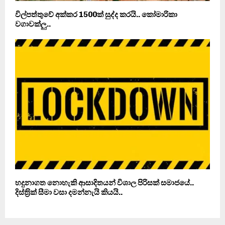
විල්පත්තුවේ අක්කර 1500ක් සුද්ද කරයි.. කෝමාරිකා
වගාවක්ලු..
හදුනාගත නොහැකි ආසාදිතයන් විශාල පිරිසක් සමාජයේ..
දිස්ත‍්‍රික් සීමා වසා දමන්නැයි කියයි..