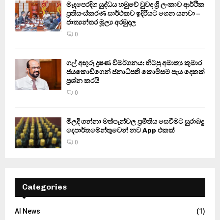
මැදපෙරදිග යුද්ධය හමුවේ වුවද ශ්‍රී ලංකාව ආර්ථික
ප්‍රතිසංස්කරණ සාර්ථකව ඉදිරියට ගෙන යනවා –
ජාත්‍යන්තර මූල්‍ය අරමුදල
0
ගල් අඟුරු දූෂණ විමර්ශනය: හිටපු අමාත්‍ය කුමාර
ජයකොඩිගෙන් ජනාධිපති කොමිසම පැය දෙකක්
ප්‍රශ්න කරයි
0
මිලදී ගන්නා මත්පැන්වල ප්‍රමිතිය සෙවීමට සුරාබදු
දෙපාර්තමේන්තුවෙන් නව App එකක්
0
Categories
AI News
(1)