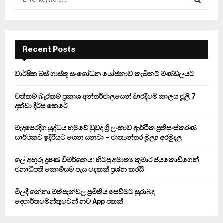
e
a
S
r
c
E
h
Recent Posts
f
A
o
වාර්ෂික බස් ගාස්තු සංශෝධන යෝජනාව කැබිනට් මණ්ඩලයට
r
R
:
වත්කම් බැරකම් ප්‍රකාශ අන්තර්ජාලයෙන් බාරදීමේ කාලය ජූලි 7
C
දක්වා දීර්ඝ කෙරේ
H
මැදපෙරදිග යුද්ධය හමුවේ වුවද ශ්‍රී ලංකාව ආර්ථික ප්‍රතිසංස්කරණ
සාර්ථකව ඉදිරියට ගෙන යනවා – ජාත්‍යන්තර මූල්‍ය අරමුදල
ගල් අඟුරු දූෂණ විමර්ශනය: හිටපු අමාත්‍ය කුමාර ජයකොඩිගෙන්
ජනාධිපති කොමිසම පැය දෙකක් ප්‍රශ්න කරයි
මිලදී ගන්නා මත්පැන්වල ප්‍රමිතිය සෙවීමට සුරාබදු
දෙපාර්තමේන්තුවෙන් නව App එකක්