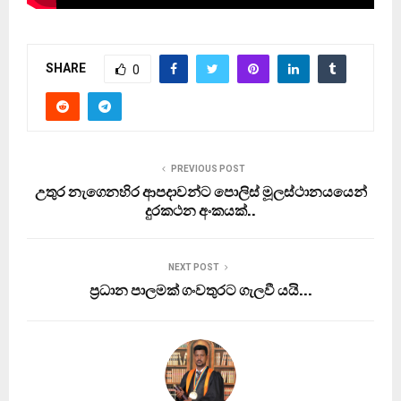
SHARE
0
PREVIOUS POST
උතුර නැගෙනහිර ආපදාවන්ට පොලිස් මූලස්ථානයයෙන්
දුරකථන අංකයක්..
NEXT POST
ප‍්‍රධාන පාලමක් ගංවතුරට ගැලවී යයි…