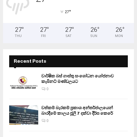
°
27
27
°
27
°
27
°
26
°
26
°
THU
FRI
SAT
SUN
MON
Recent Posts
වාර්ෂික බස් ගාස්තු සංශෝධන යෝජනාව
කැබිනට් මණ්ඩලයට
0
වත්කම් බැරකම් ප්‍රකාශ අන්තර්ජාලයෙන්
බාරදීමේ කාලය ජූලි 7 දක්වා දීර්ඝ කෙරේ
0