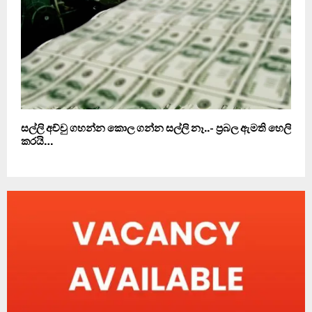
සල්ලි අච්චු ගහන්න කොල ගන්න සල්ලි නෑ..- ප‍්‍රබල ඇමති හෙලි
කරයි…