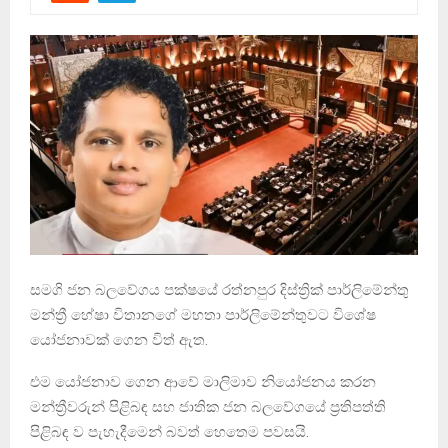
සමගි ජන බලවේගය පක්ෂයේ රත්නපුර දිස්ත්‍රික් පාර්ලිමේන්තු
මන්ත්‍රී හේෂා විතානගේ මහතා පාර්ලිමේන්තුවට විශේෂ
යෝජනාවක් ගෙන විත් ඇත.
එම යෝජනාව ගෙන ආවේ මාලිමාව නියෝජනය කරන
මන්ත්‍රීවරුන් පිළිබඳ සහ ජාතික ජන බලවේගයේ ප්‍රතිපත්ති
පිළිබඳ ව පැහැදීමෙන් බවත් හෙතෙම පවසයි.