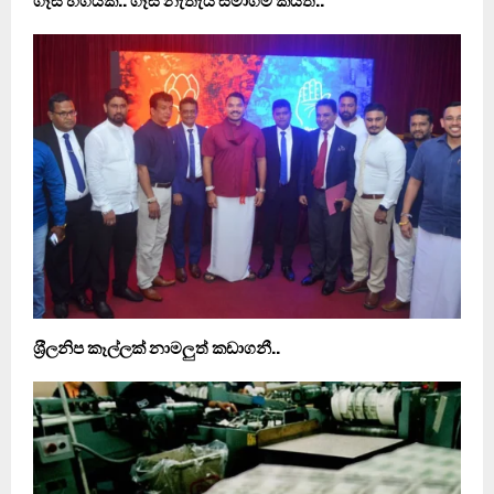
ගෑස් හිගයක්.. ගෑස් නැතැයි සමාගම් කියති..
ශ‍්‍රීලනිප කෑල්ලක් නාමලුත් කඩාගනී..