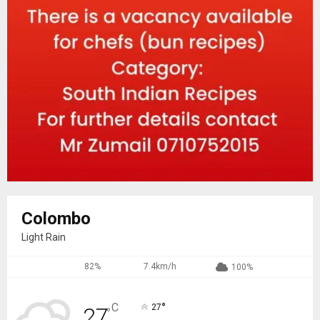
Colombo
Light Rain
82%
7.4km/h
100%
°
C
27
27
°