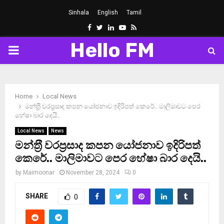
Sinhala
English
Tamil
Facebook
Twitter
Linkedin
Youtube
Rss
Hello FM
PRIMARY
MENU
Home
Local News
මන්ත‍්‍රී වරප‍්‍රසාද කපන යෝජනාව ඉදිරිපත් කෙරේ.. මාලිමාවට පෙර
හේෂා බාර දෙයි..
Local News
News
මන්ත‍්‍රී වරප‍්‍රසාද කපන යෝජනාව ඉදිරිපත්
කෙරේ.. මාලිමාවට පෙර හේෂා බාර දෙයි..
by
Maimoonar
November 28, 2024
0
SHARE
0