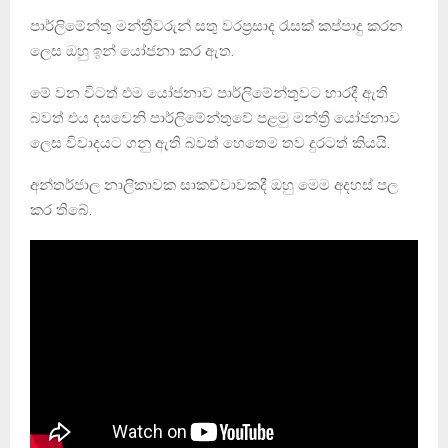
පාර්ලිමේන්තු මන්ත්‍රීවරුන් සතු වරප්‍රසාද රැසක් කප්පාදු කරන
ලෙස ඔහු ඉන් යෝජනා කර ඇත.
මේ වන විටත් එම යෝජනාව පාර්ලිමේන්තුවට භාරදී ඇති
බවත් එය දසවෙනි පාර්ලිමේන්තුවේ පළමු මන්ත්‍රී යෝජනාව
ලෙස විවාදයට ගනු ඇති බවත් හෙතෙම තව දුරටත් කියයි.
අන්තර්ජාල නාලිකාවක සාකච්චාවකදී ඔහු මෙම අදහස් පල
කර තිබේ.