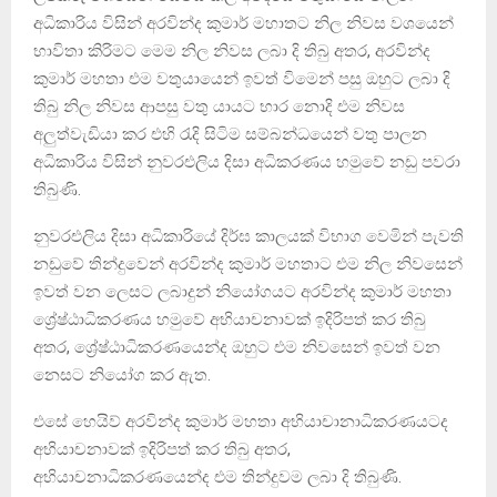
අධිකාරිය විසින් අරවින්ද කුමාර් මහාතට නිල නිවස වශයෙන්
භාවිතා කිරිමට මෙම නිල නිවස ලබා දි තිබු අතර, අරවින්ද
කුමාර් මහතා එම වතුයායෙන් ඉවත් විමෙන් පසු ඔහුට ලබා දි
තිබු නිල නිවස ආපසු වතු යායට භාර නොදි එම නිවස
අලුත්වැඩියා කර එහි රැදි සිටිම සම්බන්ධයෙන් වතු පාලන
අධිකාරිය විසින් නුවරඑලිය දිසා අධිකරණය හමුවේ නඩු පවරා
තිබුණි.
නුවරඑලිය දිසා අධිකාරියේ දිර්ඝ කාලයක් විභාග වෙමින් පැවති
නඩුවේ තින්දුවෙන් අරවින්ද කුමාර් මහතාට එම නිල නිවසෙන්
ඉවත් වන ලෙසට ලබාදුන් නියෝගයට අරවින්ද කුමාර් මහතා
ශ්‍රේෂ්ඨාධිකරණය හමුවේ අභියාචනාවක් ඉදිරිපත් කර තිබු
අතර, ශ්‍රේෂ්ඨාධිකරණයෙන්ද ඔහුට එම නිවසෙන් ඉවත් වන
නෙසට නියෝග කර ඇත.
එසේ හෙයිව් අරවින්ද කුමාර් මහතා අභියාචානාධිකරණයටද
අභියාචනාවක් ඉදිරිපත් කර තිබු අතර,
අභියාචනාධිකරණයෙන්ද එම තින්දුවම ලබා දි තිබුණි.