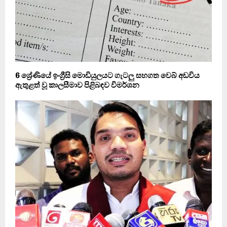
6 ශ්‍රේණියේ ඉංග්‍රීසි මොඩියුලයට ගැටලු සහගත වෙබ් අඩවිය
ඇතුළත් වූ කාලසීමාව පිළිබඳව විමර්ශන