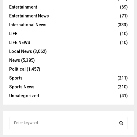
Entertainment
(69)
Entertainment News
(71)
International News
(333)
LIFE
(10)
LIFE NEWS
(10)
Local News
(3,062)
News
(5,385)
Political
(1,457)
Sports
(211)
Sports News
(210)
Uncategorized
(41)
S
e
a
S