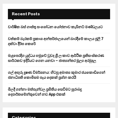
r
c
E
h
Recent Posts
f
A
o
වාර්ෂික බස් ගාස්තු සංශෝධන යෝජනාව කැබිනට් මණ්ඩලයට
r
R
:
වත්කම් බැරකම් ප්‍රකාශ අන්තර්ජාලයෙන් බාරදීමේ කාලය ජූලි 7
C
දක්වා දීර්ඝ කෙරේ
H
මැදපෙරදිග යුද්ධය හමුවේ වුවද ශ්‍රී ලංකාව ආර්ථික ප්‍රතිසංස්කරණ
සාර්ථකව ඉදිරියට ගෙන යනවා – ජාත්‍යන්තර මූල්‍ය අරමුදල
ගල් අඟුරු දූෂණ විමර්ශනය: හිටපු අමාත්‍ය කුමාර ජයකොඩිගෙන්
ජනාධිපති කොමිසම පැය දෙකක් ප්‍රශ්න කරයි
මිලදී ගන්නා මත්පැන්වල ප්‍රමිතිය සෙවීමට සුරාබදු
දෙපාර්තමේන්තුවෙන් නව App එකක්
Categories