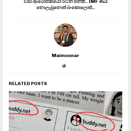
වසා ආයෝජකයෝ රටින් පනිති.. IMF ණය
නොලැබුනොත් බංකොලොත්..
Maimoonar
RELATED POSTS