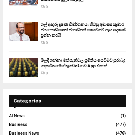
0
ගල් අඟුරු දූෂණ විමර්ශනය: හිටපු අමාත්‍ය කුමාර
ජයකොඩිගෙන් ජනාධිපති කොමිසම පැය දෙකක්
ප්‍රශ්න කරයි
0
මිලදී ගන්නා මත්පැන්වල ප්‍රමිතිය සෙවීමට සුරාබදු
දෙපාර්තමේන්තුවෙන් නව App එකක්
0
Categories
AI News
(1)
Business
(477)
Business News
(478)