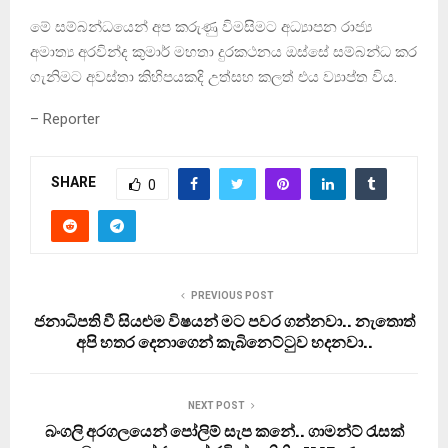
මේ සම්බන්ධයෙන් අප කරුණු විමසිමට අධ්‍යාපන රාජ්‍ය
අමාත්‍ය අරවින්ද කුමාර් මහතා දුරකථනය ඔස්සේ සම්බන්ධ කර
ගැනිමට අවස්තා කිහිපයකදි උත්සහ කලත් එය ව්‍යාප්ත විය.
– Reporter
SHARE
0
PREVIOUS POST
ජනාධිපති වී සියළුම විෂයන් මට පවර ගන්නවා.. නැතොත්
අපි හතර දෙනාගෙන් කැබිනෙට්ටුව හදනවා..
NEXT POST
බංගලි අරගලයෙන් පෝලිම් සැප කනේ.. ගාමන්ට් රැසක්