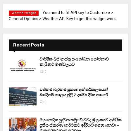
You need to fill API key to Customize >
Weather widget
General Options > Weather API Key to get this widget work.
Recent Posts
වාර්ෂික බස් ගාස්තු සංශෝධන යෝජනාව
කැබිනට් මණ්ඩලයට
0
වත්කම් බැරකම් ප්‍රකාශ අන්තර්ජාලයෙන්
බාරදීමේ කාලය ජූලි 7 දක්වා දීර්ඝ කෙරේ
0
මැදපෙරදිග යුද්ධය හමුවේ වුවද ශ්‍රී ලංකාව ආර්ථික
ප්‍රතිසංස්කරණ සාර්ථකව ඉදිරියට ගෙන යනවා –
ජාත්‍යන්තර මූල්‍ය අරමුදල