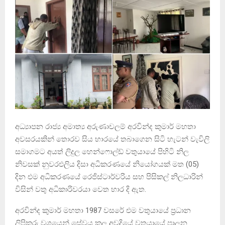
අධ්‍යාපන රාජ්‍ය අමාත්‍ය අරුණාචලම් අරවින්ද කුමාර් මහතා
අවසරයකින් තොරව සිය භාරයේ තබාගෙන සිටි හැටන් වැවිලි
සමාගමට අයත් ලිදුල හෙන්ෆොල්ඩ් වතුයායේ පිහිටි නිල
නිවසක් නුවරඑලිය දිසා අධිකරණයේ නියෝගයක් මත (05)
දින එම අධිකරණයේ රෙජිස්ටාර්වරිය සහ පිසිකල් නිලධාරින්
විසින් වතු අධිකාරිවරයා වෙත භාර දි ඇත.
අරවින්ද කුමාර් මහතා 1987 වසරේ එම වතුයායේ ප්‍රධාන
ලිපිකරු වශයෙන් සේවය කල අවදියේ වතුයායේ පාලන