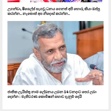
උගන්ඩා, ෂීශෙල්ස් සැගවූ ධනය ගෙනත් අපි හොරු කියා ඔප්පු
කරන්න.. නැතොත් අප නිදොස් කරන්න..
ජාතික ලැයිස්තු නාම ලේඛනය ලබන 14 වනදාට පෙර ලබා
දෙන්න : මැතිවරණ කොමිෂන් සභාව දැනුම් දෙයි