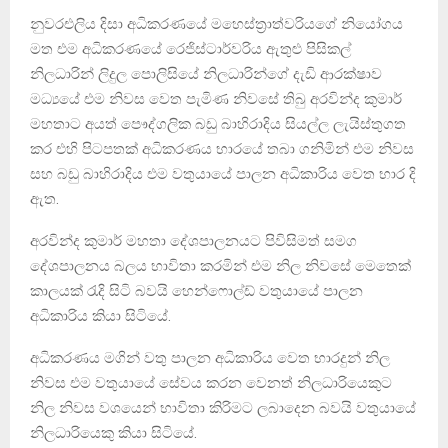
නුවරඑලිය දිසා අධිකරණයේ මහෙස්ත්‍රාත්වරියගේ නියෝගය
මත එම අධිකරණයේ රෙජිස්ටාර්වරිය ඇතුළු පිසිකල්
නිලධාරින් ලිදුල පොලිසියේ නිලධාරින්ගේ දැඩි ආරක්ෂාව
මධ්‍යයේ එම නිවස වෙත පැමිණ නිවසේ තිබු අරවින්ද කුමාර්
මහතාට අයත් පෞද්ගලික බඩු බාහිරාදිය සියල්ල ලැයිස්තුගත
කර එහි පිටපතක් අධිකරණය භාරයේ තබා ගනිමින් එම නිවස
සහ බඩු බාහිරාදිය එම වතුයායේ පාලන අධිකාරිය වෙත භාර දි
ඇත.
අරවින්ද කුමාර් මහතා දේශපාලනයට පිවිසිමත් සමග
දේශපාලනය බලය භාවිතා කරමින් එම නිල නිවසේ මෙතෙක්
කාලයක් රැදි සිටි බවයි හෙන්ෆොල්ඩ් වතුයායේ පාලන
අධිකාරිය කියා සිටියේ.
අධිකරණය මගින් වතු පාලන අධිකාරිය වෙත භාරදුන් නිල
නිවස එම වතුයායේ සේවය කරන වෙනත් නිලධාරියෙකුට
නිල නිවස වශයෙන් භාවිතා කිරිමට ලබාදෙන බවයි වතුයායේ
නිලධාරියෙකු කියා සිටියේ.