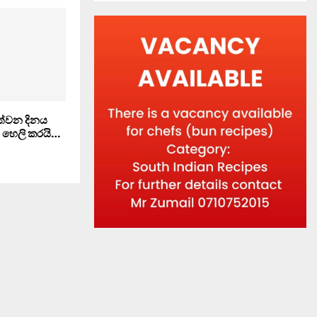
්වන දිනය
 හෙලි කරයි…