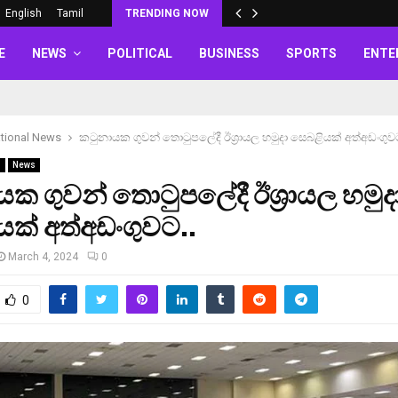
English
Tamil
TRENDING NOW
E
NEWS
POLITICAL
BUSINESS
SPORTS
ENTE
ational News
කටුනායක ගුවන් තොටුපලේදී ඊශ්‍රායල හමුදා සෙබළියක් අත්අඩංගුවට
s
News
ක ගුවන් තොටුපලේදී ඊශ්‍රායල හමුද
ක් අත්අඩංගුවට..
March 4, 2024
0
0