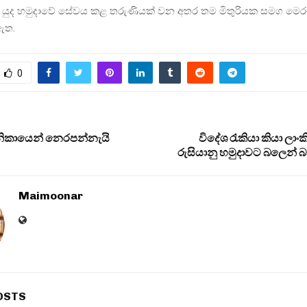
යල යුද හමුදාවේ සේවය කළ තරුණියක් වන අතර තම මිතුරියක සමග මෙර
ඇත.
0
ි නිකායෙන් නෙරපන්නැයි
විදේශ රැකියා කියා ලාංක
රුසියානු හමුදාවට බලෙන් 
Maimoonar
OSTS