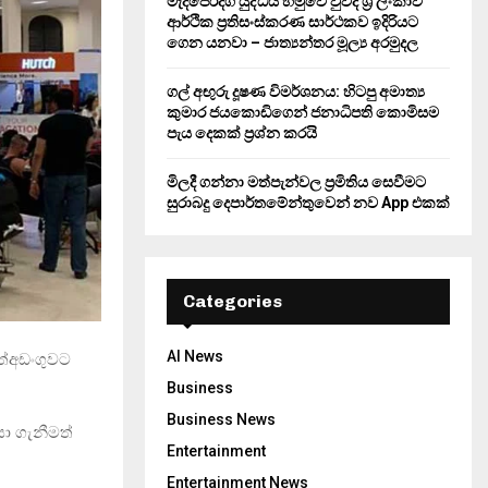
මැදපෙරදිග යුද්ධය හමුවේ වුවද ශ්‍රී ලංකාව
ආර්ථික ප්‍රතිසංස්කරණ සාර්ථකව ඉදිරියට
ගෙන යනවා – ජාත්‍යන්තර මූල්‍ය අරමුදල
ගල් අඟුරු දූෂණ විමර්ශනය: හිටපු අමාත්‍ය
කුමාර ජයකොඩිගෙන් ජනාධිපති කොමිසම
පැය දෙකක් ප්‍රශ්න කරයි
මිලදී ගන්නා මත්පැන්වල ප්‍රමිතිය සෙවීමට
සුරාබදු දෙපාර්තමේන්තුවෙන් නව App එකක්
Categories
AI News
ත්අඩංගුවට
Business
Business News
ා ගැනීමත්
Entertainment
Entertainment News