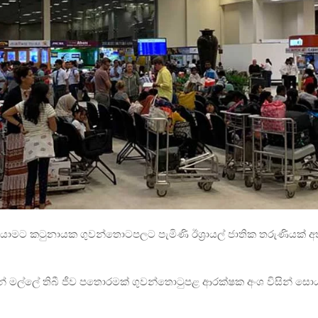
ා යාමට කටුනායක ගුවන්තොටපලට පැමිණි ඊශ්‍රායල් ජාතික තරුණියක් අ
 මල්ලේ තිබී ජීව පතොරමක් ගුවන්තොටුපළ ආරක්ෂක අංශ විසින් සොය