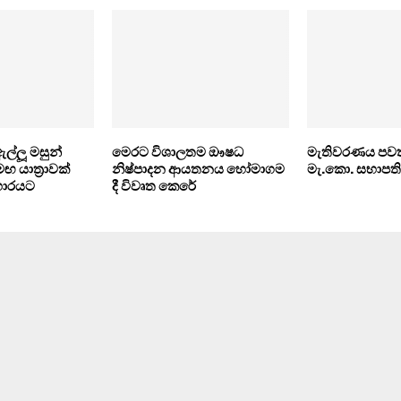
ල්ලූ මසුන්
මෙරට විශාලතම ඖෂධ
මැතිවරණය පවත
 යාත්‍රාවක්
නිෂ්පාදන ආයතනය හෝමාගම
මැ.කො. සභාපති
 භාරයට
දී විවෘත කෙරේ