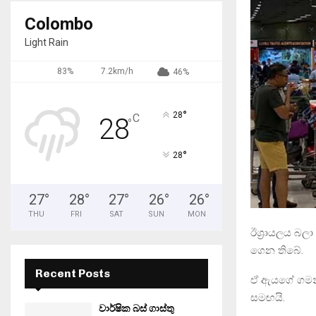
Colombo
Light Rain
83%
7.2km/h
46%
°
28
C
28
°
°
28
27
°
28
°
27
°
26
°
26
°
THU
FRI
SAT
SUN
MON
ඊශ්‍රායලය බල
ගෙන තිබේ.
Recent Posts
ඒ ඇයගේ ගමන්
සමඟයි.
වාර්ෂික බස් ගාස්තු