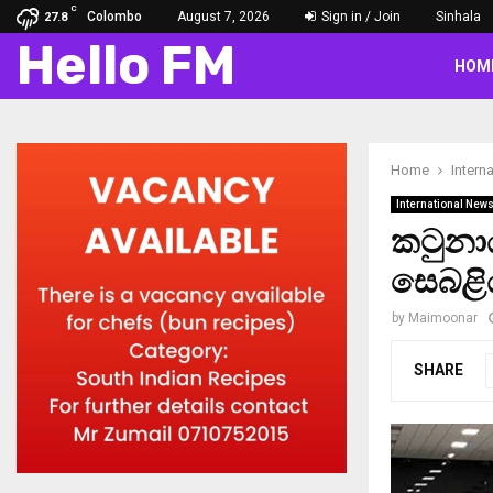
C
Colombo
August 7, 2026
Sign in / Join
Sinhala
27.8
Hello FM
HOM
Home
Intern
International New
කටුනාය
සෙබළිය
by
Maimoonar
SHARE