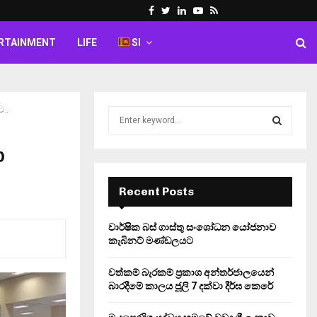
Facebook
Twitter
Linkedin
Youtube
Rss
RTAINMENT
LIFE
SI
..
S
e
a
ා
S
r
c
E
h
Recent Posts
f
A
o
වාර්ෂික බස් ගාස්තු සංශෝධන යෝජනාව
r
R
කැබිනට් මණ්ඩලයට
:
C
වත්කම් බැරකම් ප්‍රකාශ අන්තර්ජාලයෙන්
බාරදීමේ කාලය ජූලි 7 දක්වා දීර්ඝ කෙරේ
H