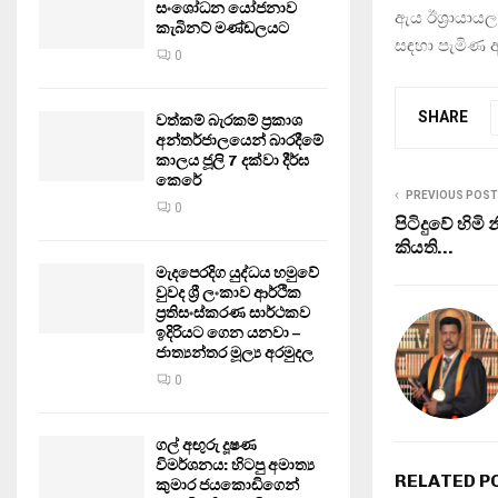
සංශෝධන යෝජනාව
ඇය ඊශ්‍රායා
කැබිනට් මණ්ඩලයට
සඳහා පැමිණ 
0
SHARE
වත්කම් බැරකම් ප්‍රකාශ
අන්තර්ජාලයෙන් බාරදීමේ
කාලය ජූලි 7 දක්වා දීර්ඝ
කෙරේ
PREVIOUS POST
0
පිටිදුවේ හිම
කියති…
මැදපෙරදිග යුද්ධය හමුවේ
වුවද ශ්‍රී ලංකාව ආර්ථික
ප්‍රතිසංස්කරණ සාර්ථකව
ඉදිරියට ගෙන යනවා –
ජාත්‍යන්තර මූල්‍ය අරමුදල
0
ගල් අඟුරු දූෂණ
විමර්ශනය: හිටපු අමාත්‍ය
RELATED P
කුමාර ජයකොඩිගෙන්