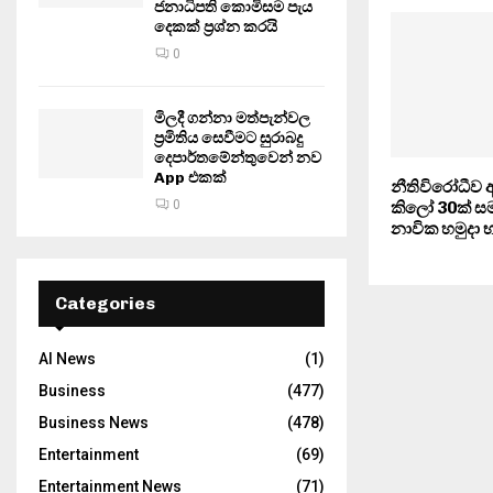
ජනාධිපති කොමිසම පැය
දෙකක් ප්‍රශ්න කරයි
0
මිලදී ගන්නා මත්පැන්වල
ප්‍රමිතිය සෙවීමට සුරාබදු
දෙපාර්තමේන්තුවෙන් නව
App එකක්
නීතිවිරෝධීව ඇ
0
කිලෝ 30ක් සමඟ
නාවික හමුදා
Categories
AI News
(1)
Business
(477)
Business News
(478)
Entertainment
(69)
Entertainment News
(71)