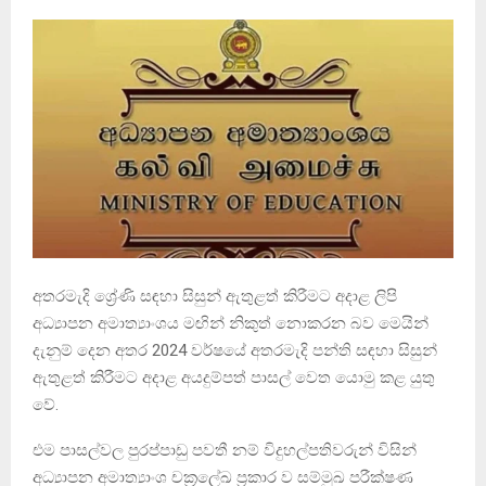
අතරමැදි ශ්‍රේණි සඳහා සිසුන් ඇතුළත් කිරීමට අදාළ ලිපි
අධ්‍යාපන අමාත්‍යාංශය මඟින් නිකුත් නොකරන බව මෙයින්
දැනුම් දෙන අතර 2024 වර්ෂයේ අතරමැදි පන්ති සඳහා සිසුන්
ඇතුළත් කිරීමට අදාළ අයදුම්පත් පාසල් වෙත යොමු කළ යුතු
වේ.
එම පාසල්වල පුරප්පාඩු පවතී නම් විදුහල්පතිවරුන් විසින්
අධ්‍යාපන අමාත්‍යාංශ චක්‍රලේඛ ප‍‍්‍රකාර ව සම්මුඛ පරීක්ෂණ