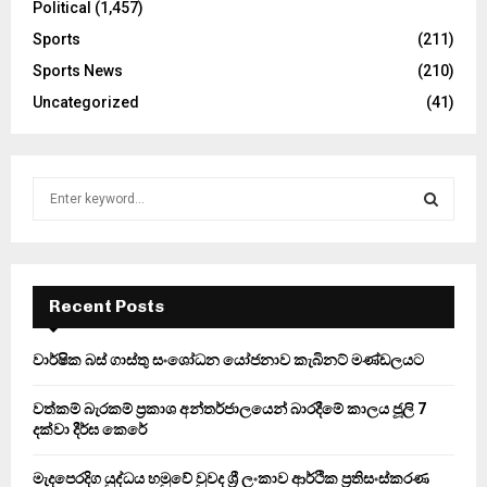
Political
(1,457)
Sports
(211)
Sports News
(210)
Uncategorized
(41)
S
e
a
S
r
c
E
h
Recent Posts
f
A
o
වාර්ෂික බස් ගාස්තු සංශෝධන යෝජනාව කැබිනට් මණ්ඩලයට
r
R
:
වත්කම් බැරකම් ප්‍රකාශ අන්තර්ජාලයෙන් බාරදීමේ කාලය ජූලි 7
C
දක්වා දීර්ඝ කෙරේ
H
මැදපෙරදිග යුද්ධය හමුවේ වුවද ශ්‍රී ලංකාව ආර්ථික ප්‍රතිසංස්කරණ