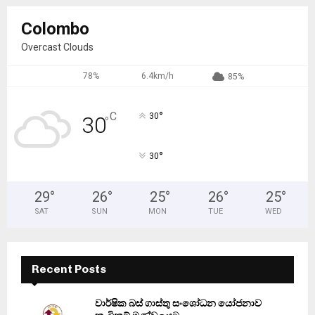
Colombo
Overcast Clouds
78%
6.4km/h
85%
°
C
30
30
°
°
30
29
°
26
°
25
°
26
°
25
°
SAT
SUN
MON
TUE
WED
Recent Posts
වාර්ෂික බස් ගාස්තු සංශෝධන යෝජනාව