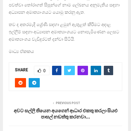
පවත්වා තෝරාගත් සිසුන්ගේ නාම ලේඛනය අනුමැතිය සඳහා
අධ්‍යාපන අමාත්‍යාංශයට යොමු කරනු ඇත.
තව ද අතරමැදි ශ්‍රේණි සඳහා ළමුන් ඇතුළත් කිරීමට අදාළ
ඉල්ලීම් සඳහා අධ්‍යාපන අමාත්‍යාංශයට නොපැමිණෙන ලෙසට
අමාත්‍යාංශය වැඩිදුරටත් දන්වා සිටියි.
මාධ්‍ය ඒකකය
SHARE
0
PREVIOUS POST
අවට සල්ලි තියෙන අයගෙන් ආධාර එකතු කරලා සියළු
පාසල් නඩත්තු කරනවා…