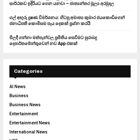
සාර්ථකව ඉදිරියට ගෙන යනවා – ජාත්‍යන්තර මූල්‍ය අරමුදල
ගල් අඟුරු දූෂණ විමර්ශනය: හිටපු අමාත්‍ය කුමාර ජයකොඩිගෙන්
ජනාධිපති කොමිසම පැය දෙකක් ප්‍රශ්න කරයි
මිලදී ගන්නා මත්පැන්වල ප්‍රමිතිය සෙවීමට සුරාබදු
දෙපාර්තමේන්තුවෙන් නව App එකක්
Categories
AI News
Business
Business News
Entertainment
Entertainment News
International News