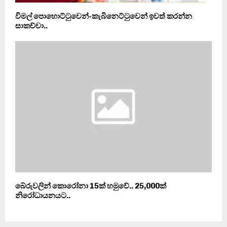
විමල් පොහොට්ටුවෙන්-කැබිනෙට්ටුවෙන් ඉවත් කරන්න
සාකච්චා..
බේරුවලින් කොරෝනා 15ක් හමුවේ.. 25,000ක්
නිරෝධායනයට..