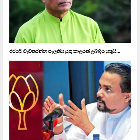
රජයට වැඩකරන්න සැලකිය යුතු කාලයක් ලබාදිය යුතුයි…