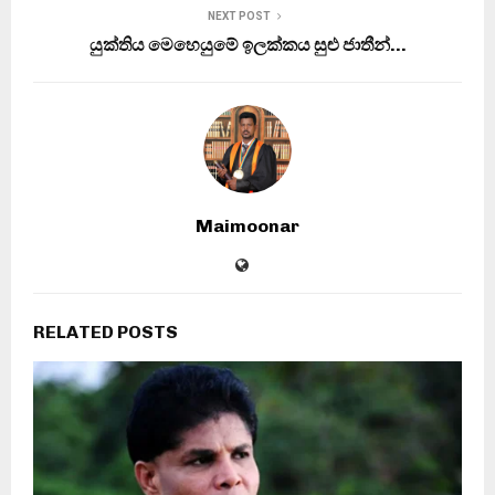
NEXT POST
යුක්තිය මෙහෙයුමේ ඉලක්කය සුළු ජාතීන්…
Maimoonar
RELATED POSTS