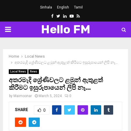
Sinhala
English
Tamil
Facebook
Twitter
Linkedin
Youtube
Rss
Hello FM
PRIMARY
MENU
Home
Local News
අතරමැදි ශ්‍රේණිවලට ළමුන් ඇතුළත් කිරීමට ඉසුරුපායෙන් ලිපි නෑ…
Local News
News
අතරමැදි ශ්‍රේණිවලට ළමුන් ඇතුළත්
කිරීමට ඉසුරුපායෙන් ලිපි නෑ…
by
Maimoonar
March 5, 2024
0
SHARE
0