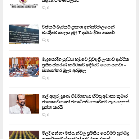
කැබිනට් මණ්ඩලයට
0
වත්කම් බැරකම් ප්‍රකාශ අන්තර්ජාලයෙන්
බාරදීමේ කාලය ජූලි 7 දක්වා දීර්ඝ කෙරේ
0
මැදපෙරදිග යුද්ධය හමුවේ වුවද ශ්‍රී ලංකාව ආර්ථික
ප්‍රතිසංස්කරණ සාර්ථකව ඉදිරියට ගෙන යනවා –
ජාත්‍යන්තර මූල්‍ය අරමුදල
0
ගල් අඟුරු දූෂණ විමර්ශනය: හිටපු අමාත්‍ය කුමාර
ජයකොඩිගෙන් ජනාධිපති කොමිසම පැය දෙකක්
ප්‍රශ්න කරයි
0
මිලදී ගන්නා මත්පැන්වල ප්‍රමිතිය සෙවීමට සුරාබදු
දෙපාර්තමේන්තුවෙන් නව App එකක්