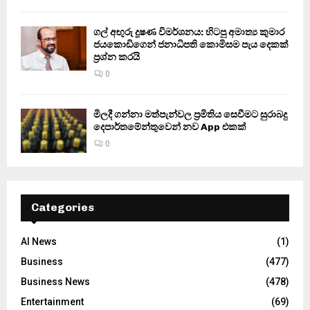
ගල් අඟුරු දූෂණ විමර්ශනය: හිටපු අමාත්‍ය කුමාර
ජයකොඩිගෙන් ජනාධිපති කොමිසම පැය දෙකක්
ප්‍රශ්න කරයි
0
මිලදී ගන්නා මත්පැන්වල ප්‍රමිතිය සෙවීමට සුරාබදු
දෙපාර්තමේන්තුවෙන් නව App එකක්
0
Categories
AI News
(1)
Business
(477)
Business News
(478)
Entertainment
(69)