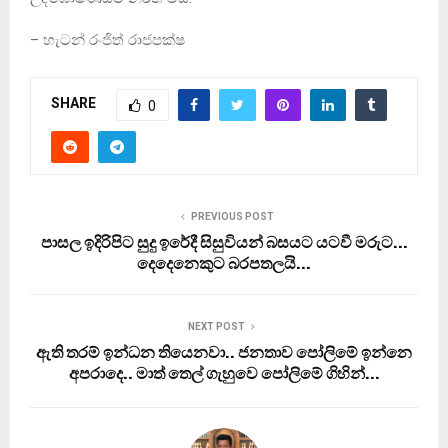
– හැටන් රංජිත් රාජපක්ෂ
SHARE
0
PREVIOUS POST
පාසල ඉදිරිපිට සුදු ඉරේදී සිසුවියන් බසයට යටවී මරුට…
දෙදෙනෙකුට බරපතලයි…
NEXT POST
ඇති තරම් ඉන්ධන තියෙනවා.. ජනතාව පෝලිමේ ඉන්නෙ
අපරාදෙ.. මාත් තෙල් ගැහුවෙ පෝලිමේ ගිහින්…