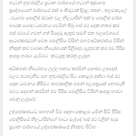
හැටන් නුවරඑලිය ප්‍රධාන මාර්ගයේ හැටන් කුඩාගම
ප්‍රදේශයෙන් මාර්ගයේ එක් මංතිරුවක් දිඹුල පතන , තලවකැලේ
, ඩයගම පොලිස් ස්ථාන වල නිලධාරින් එක් ව පොලිස් මාර්ග
බාධක යොදා ධාවනය වෙමින් තිබු බස් රථ දෙක නතර කර
බස් රථයේ ගමන් ගත් රියදුරු ඇතුළු සමගි ජන බලවේගයේ
ආධාරකරුවන් වෙත පොලිසිය විසින් මහර අධිකරණය විසින්
නිකුත් කර වාරණ නියෝගයක් පිලිබදව දැනුවත් කර එම පිරිස
ආපසු හරවා යැවිමට කටයුතු කරනු ලැබුහ.
අධිකරණ නියෝගය උල්ලංඝනය කරමින් සෞඛ්‍ය උපදෙස්
වලට පටහැනිව සහ නුවරඑලිය සිට කොළඹ දක්වා බස් රථ
දෙක ධාවනය කිරිමට තාවකාලික ගමන් බලපත්‍රයක් නොමැති
බවට සදහන් කරමින් එම පිරිස පොලිසිය විසින් ආපසු හරවා
යවනු ලැබුවේ.
උද්ඝෝෂණයට සහභාගි විම සදහා කොළඹ යමින් සිටි පිරිස
පොලිසියේ නිලධාරින්ගේ බාධා මැද්දේ බස් රථ වලින් බැස
ප්‍රධාන මාර්ගයේ උද්ඝෝෂණයේ නිරතව සිටිහ.