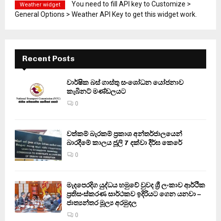
You need to fill API key to Customize >
Weather widget
General Options > Weather API Key to get this widget work.
Recent Posts
වාර්ෂික බස් ගාස්තු සංශෝධන යෝජනාව
කැබිනට් මණ්ඩලයට
0
වත්කම් බැරකම් ප්‍රකාශ අන්තර්ජාලයෙන්
බාරදීමේ කාලය ජූලි 7 දක්වා දීර්ඝ කෙරේ
0
මැදපෙරදිග යුද්ධය හමුවේ වුවද ශ්‍රී ලංකාව ආර්ථික
ප්‍රතිසංස්කරණ සාර්ථකව ඉදිරියට ගෙන යනවා –
ජාත්‍යන්තර මූල්‍ය අරමුදල
0