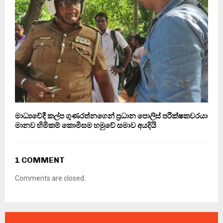
මාධ්‍යවේදී කල්ප ගුණරත්නගෙන් ප්‍රධාන පොලිස් පරීක්ෂකවරයා
මානව හිමිකම් කොමිසම හමුවේ සමාව අයදියි
1 COMMENT
Comments are closed.