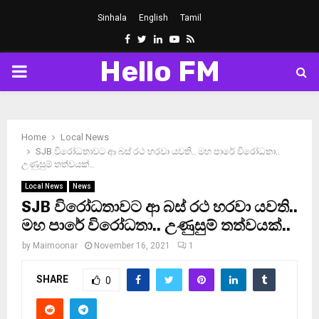
Sinhala
English
Tamil
Facebook
Twitter
Linkedin
Youtube
Rss
Hello FM
PRIMARY
MENU
Home
Local News
SJB විරෝධතාවට ආ බස් රථ හරවා යවති.. මහ පාරේ විරෝධතා..
උණුසුම් තත්වයක්..
Local News
News
SJB විරෝධතාවට ආ බස් රථ හරවා යවති..
මහ පාරේ විරෝධතා.. උණුසුම් තත්වයක්..
by
Maimoonar
November 16, 2021
1
SHARE
0