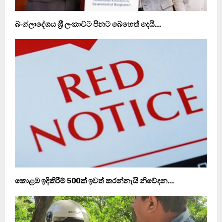
බංග්ලාදේශය ශ‍්‍රී ලංකාවට පිනට බෙහෙත් දෙයි…
කොළඹ ඉදිකිරීම් 500ක් ඉවත් කරන්නැයි නිවේදන…