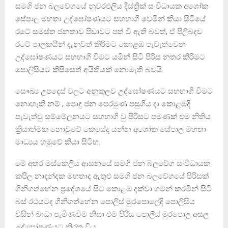
සමගි ජන බලවේගයේ නුවරඑලිය දිස්ත්‍රික් සංවිධායක අශෝක
සේපාල මහතා උද්ඝෝෂණයට සහභාගි වෙමින් කියා සිටියේ
රටේ සමස්ත ජනතාව පිඩාවට පත් වි ඇති බවත්, ඒ පිලිබදව
රටේ පාලකයින් දැනුවත් කිරිමට කොළඹ පැවැත්වෙන
උද්ඝෝෂණයට සහභාගි විමට යමින් සිටි පිරිස නතර කිරිමට
පොලිසියට කිසිසෙත් අයිතියක් නොමැති බවයි.
සෞඛ්‍ය උපදෙස් වලට අනුකුලව උද්ඝෝෂණයට සහභාගි විමට
නොහැකි නම් , පොදු ජන පෙරමුණ පසුගිය දා කොළඹදි
පැවැත්වු සම්මේලනයට සහභාගි වු පිරිසට පමණක් එම නිතිය
ක්‍රියාත්මක නොවුවේ කෙසේද යන්න අශෝක සේපාල මහතා
මාධ්‍යය හමුවේ කියා සිටිහ.
මේ අතර මස්කෙලිය ආසනයේ සමගි ජන බලවේග සංවිධායක
කපිල නාදන්දක මහතාද ඇතුළු සමගි ජන බලවේගයේ පිරිසක්
ගිනිගත්හේන ප්‍රදේශයේ සිට කොළඹ දක්වා ගමන් කරමින් සිටි
බස් රථයටද ගිනිගත්හේන පොලිස් මුරපොලේදි පොලිසිය
විසින් බාධා පැමිණවිම නිසා එම පිරිස පොලිස් මුරපොල අසල
උද්ඝෝෂණයට නිරත විය.