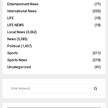
Entertainment News
(71)
International News
(333)
LIFE
(10)
LIFE NEWS
(10)
Local News
(3,062)
News
(5,385)
Political
(1,457)
Sports
(211)
Sports News
(210)
Uncategorized
(41)
S
e
a
S
r
c
E