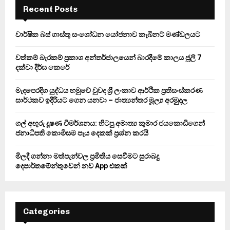
h
Recent Posts
f
A
o
වාර්ෂික බස් ගාස්තු සංශෝධන යෝජනාව කැබිනට් මණ්ඩලයට
r
R
:
වත්කම් බැරකම් ප්‍රකාශ අන්තර්ජාලයෙන් බාරදීමේ කාලය ජූලි 7
C
දක්වා දීර්ඝ කෙරේ
H
මැදපෙරදිග යුද්ධය හමුවේ වුවද ශ්‍රී ලංකාව ආර්ථික ප්‍රතිසංස්කරණ
සාර්ථකව ඉදිරියට ගෙන යනවා – ජාත්‍යන්තර මූල්‍ය අරමුදල
ගල් අඟුරු දූෂණ විමර්ශනය: හිටපු අමාත්‍ය කුමාර ජයකොඩිගෙන්
ජනාධිපති කොමිසම පැය දෙකක් ප්‍රශ්න කරයි
මිලදී ගන්නා මත්පැන්වල ප්‍රමිතිය සෙවීමට සුරාබදු
දෙපාර්තමේන්තුවෙන් නව App එකක්
Categories