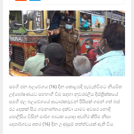
සමගි ජන බලවේගය (16) දින කොළඹදි පැවැත්විමට නියමිත
උද්ඝෝෂණයට සහභාගි විම සදහා නුවරඑලිය දිස්ත්‍රික්කයේ
සමගි ජල බලවේගයේ ආධාරකරුවන් පිරිසක් ගමන් ගත් බස්
රථ දෙකක් සිය ගමනාන්තය දක්වා යාමට අවසර නොදි
පොලිසිය විසින් මාර්ග බාධක යොදා අවහිර කිරිම නිසා
දෙපාර්ශවය අතර (16) දින උණුසුම් තත්ත්වයක් ඇති විය.