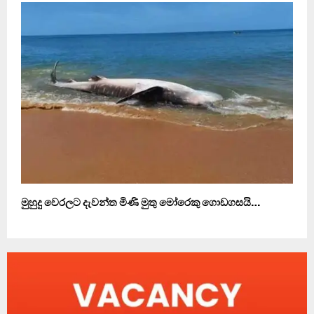
මුහුදු වෙරලට දැවන්ත මිණි මුතු මෝරෙකු ගොඩගසයි…