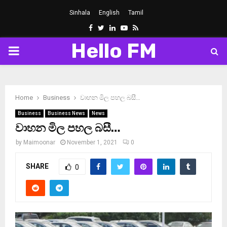
Sinhala
English
Tamil
Facebook
Twitter
Linkedin
Youtube
Rss
Hello FM
PRIMARY
MENU
Home
Business
වාහන මිල පහල බසී…
Business
Business News
News
වාහන මිල පහල බසී…
by
Maimoonar
November 1, 2021
0
SHARE
0