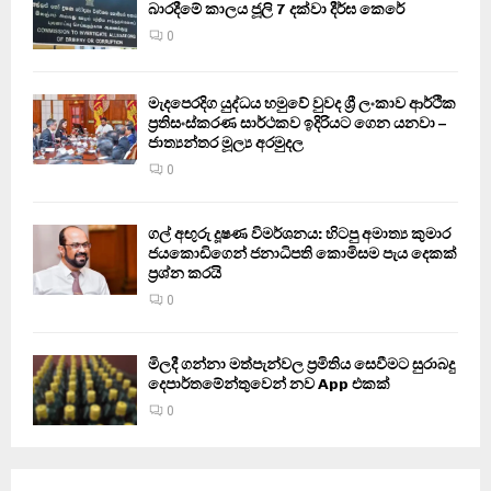
බාරදීමේ කාලය ජූලි 7 දක්වා දීර්ඝ කෙරේ
0
මැදපෙරදිග යුද්ධය හමුවේ වුවද ශ්‍රී ලංකාව ආර්ථික
ප්‍රතිසංස්කරණ සාර්ථකව ඉදිරියට ගෙන යනවා –
ජාත්‍යන්තර මූල්‍ය අරමුදල
0
ගල් අඟුරු දූෂණ විමර්ශනය: හිටපු අමාත්‍ය කුමාර
ජයකොඩිගෙන් ජනාධිපති කොමිසම පැය දෙකක්
ප්‍රශ්න කරයි
0
මිලදී ගන්නා මත්පැන්වල ප්‍රමිතිය සෙවීමට සුරාබදු
දෙපාර්තමේන්තුවෙන් නව App එකක්
0