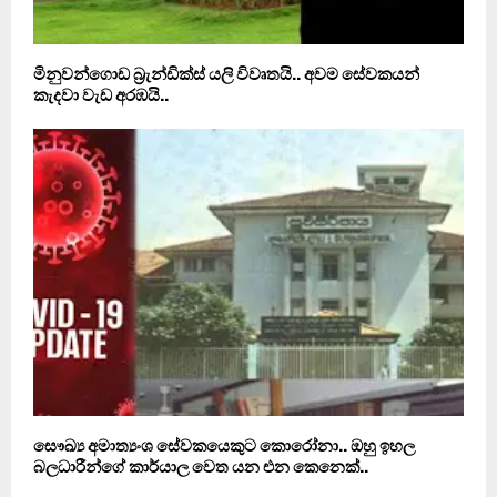
මිනුවන්ගොඩ බ්‍රැන්ඩික්ස් යලි විවෘතයි.. අවම සේවකයන්
කැදවා වැඩ අරඹයි..
සෞඛ්‍ය අමාත්‍යංශ සේවකයෙකුට කොරෝනා.. ඔහු ඉහල
බලධාරීන්ගේ කාර්යාල වෙත යන එන කෙනෙක්..