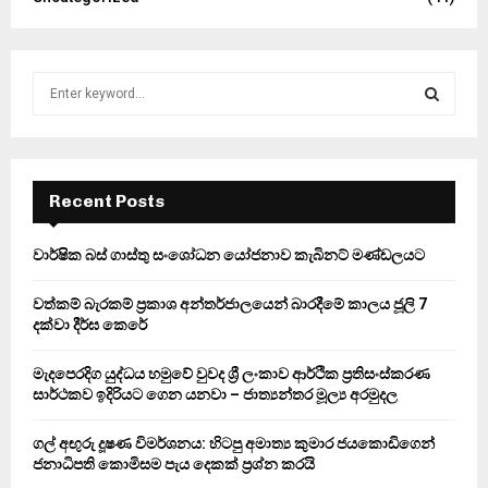
S
e
a
S
r
c
E
h
Recent Posts
f
A
o
වාර්ෂික බස් ගාස්තු සංශෝධන යෝජනාව කැබිනට් මණ්ඩලයට
r
R
:
වත්කම් බැරකම් ප්‍රකාශ අන්තර්ජාලයෙන් බාරදීමේ කාලය ජූලි 7
C
දක්වා දීර්ඝ කෙරේ
H
මැදපෙරදිග යුද්ධය හමුවේ වුවද ශ්‍රී ලංකාව ආර්ථික ප්‍රතිසංස්කරණ
සාර්ථකව ඉදිරියට ගෙන යනවා – ජාත්‍යන්තර මූල්‍ය අරමුදල
ගල් අඟුරු දූෂණ විමර්ශනය: හිටපු අමාත්‍ය කුමාර ජයකොඩිගෙන්
ජනාධිපති කොමිසම පැය දෙකක් ප්‍රශ්න කරයි