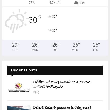
77%
5.7km/h
98%
°
C
30
30
°
°
30
29
°
26
°
26
°
26
°
25
°
SUN
MON
TUE
WED
THU
Recent Posts
වාර්ෂික බස් ගාස්තු සංශෝධන යෝජනාව
කැබිනට් මණ්ඩලයට
0
වත්කම් බැරකම් ප්‍රකාශ අන්තර්ජාලයෙන්