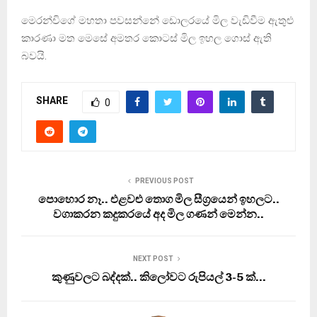
මෙරන්චිගේ මහතා පවසන්නේ ඩොලරයේ මිල වැඩිවීම ඇතුළු
කාරණා මත මෙසේ අමතර කොටස් මිල ඉහල ගොස් ඇති
බවයි.
SHARE
0
PREVIOUS POST
පොහොර නෑ.. එළවළු තොග මිල සීග‍්‍රයෙන් ඉහලට..
වගාකරන කදුකරයේ අද මිල ගණන් මෙන්න..
NEXT POST
කුණුවලට බද්දක්.. කිලෝවට රුපියල් 3-5 ක්…