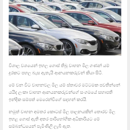
විශාල වශයෙන් ඉහල ගොස් තිබූ වාහන මිල ගණන් යම්
දුරකට පහල බැස ඇතැයි ආනයනකරුවන් කියා සිටී.
මේ වන විට වාහනවල මිල යම් ස්තාවර මට්ටමක පවතින්නේ
යයිද ලංකා වාහන ආනයනකරුවන්ගේ සංගමයේ සභාපති
ඉන්දික සම්පත් මෙරෙන්චිගේ සදහන් කරයි.
නමුත් වාහන අමතර කොටස් මිල පාලනයකින් තොරව මිල
ඉහළ ගොස් ඇති අතර පාරිභෝගික අධිකාරියට මේ
සම්බන්ධයෙන් පැමිණිලි ලැබී ඇත.