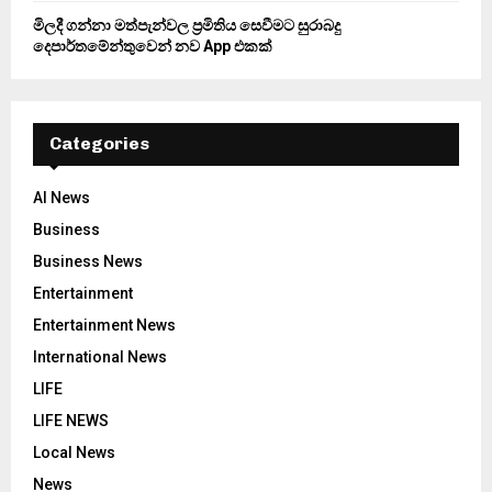
මිලදී ගන්නා මත්පැන්වල ප්‍රමිතිය සෙවීමට සුරාබදු
දෙපාර්තමේන්තුවෙන් නව App එකක්
Categories
AI News
Business
Business News
Entertainment
Entertainment News
International News
LIFE
LIFE NEWS
Local News
News