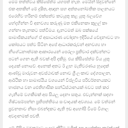
මෙම තත්ත්වය කිසිසේත්ම යහපත් නැත. මෙයින් සිදුවන්නේ
එක අතකින් මේ දූෂිත, අඥාන සහ අත්තනෝමතික පාලනයට
එරෙහිව හරිනම් එක්සත්ව කටයුතු කළ යුතු බලවේග
භේදභින්න වී අනවශ්‍ය කරුණු මත එකිනෙකා කුලල් කා
ගන්නා තැනකට පත්වීමය. දැනටමත් ඔබ පක්ෂයේ
සාමාජිකයන්ගේ ඒ අසාධාරණ චෝදනා ඉදිරියේ වේදනාවට හා
කෝපයට පත්ව සිටින අපේ ආධාරකරුවන් අනවශ්‍ය හා
නිශේධනාත්මක ආකාරයෙන් පෙරලා ප්‍රතිචාර දක්වන්නට
පටන් ගෙන ඇති බවක් අපි දකිමු. එය කිසිසේත්ම විය යුතු
දෙයක් නොවේ. අනෙක් අතට ඊ ළඟ මැතිවරණය හුදෙක්
ආණ්ඩු මාරුවන අවස්ථාවක් නොව ශ්‍රී ලංකාව දේශපාලන,
ආර්ථික හා සාමාජයීය වශයෙන් විප්ලවීය පරිවර්තනයකට
භාජනය වන ඓතිහාසික සන්ධිස්ථානයක් බවට පත් කර
ගැනීමේ වගකීමක් අප සියලු දෙනා සතුය. එවැන්නක් සඳහා
ශිෂ්ටසම්පන්න ප්‍රතිපත්තිමය සංවාදයක් අවශ්‍යය. මේ වත්මන්
ප්‍රවනතාව නිසා එබන්දකට ඇති ඉඩ අහෝසි වීමේ විශාල
අවදානමක් පවතී.
මේ ලිපිය ඔබතුමාට යොමු කිරීම මගින් අප අපේක්ෂා කරන්නේ