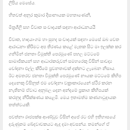
ලිපිය මෙසේය.
හිතවත් අනුර කුමාර දිසානායක මහතාණෙනි,
මිත්‍රශීලී සහ විවෘත සංවාදයක් සඳහා ආරාධනයයි
විවෘත, හෘදයාංගම හා සුහද සංවාදයක් සඳහා මෙසේ ඔබ වෙත
ආරාධනා කිරීමට අප තීරණය කළේ මෑතක සිට මා ඉලක්ක කර
ගනිමින් ජනතා විමුක්ති පෙරමුණේ පහල මට්ටමේ
සාමාජිකයන් සහ ආධාරකරුවන් සමහරෙකු විසින් සාවද්‍ය
චෝදනා එල්ල කිරීමේ ප්‍රවනතාවක් දක්නට ලැබෙන නිසාය.
ඊට අමතරව ජනතා විමුක්ති පෙරමුණේ නායක මට්ටමේ කිහිප
දෙනෙකු විසිනුත් එම චෝදනා වක්‍රාකාරයෙන් ස්ථිර කරන
නැතිනම් ඒවාට අනුබල දෙන අන්දමේ ප්‍රකාශ කිහිපයක්
කරනුද නිරීක්ෂණය කළෙමි. මෙය ඉතාමත්ම කණගාටුදායක
තත්ත්වයකි.
පවත්නා රාජපක්ෂ ආණ්ඩුව විසින් අපේ රට එහි ඉතිහාසයේ
දරුණුතම ඛේදවාචකයට ඇද දමා අවසන්ය. තමන්ගේ ඒ