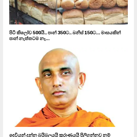
පිටි කිලෝව 500යි.. පාන් 350ට.. බනිස් 150ට… මාසයකින්
පාන් නැත්තටම නෑ…
දෙවියන් දුන්න බයිබලයයි කුරාණයයි පිලිගන්නව නම්