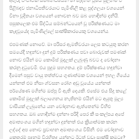
අඟුරු වංචාවක් සම්බන්ධයෙන් මා මැදිහත් වූයේ මුලින්ම ඒ
පිළිබඳව ජනාධිපතිවරයාට පැමිණිලි කළ පුද්ගලයා වශයෙන්
විනා චූදිතයා වශයෙන් නොවන බව ඔබ හොඳින්ම දනියි.
පසුකලෙක එම සිද්ධිය සම්බන්ධයෙන් වූ පරීක්ෂණයට මා
කැඳවූයේද පැමිණිල්ලේ සාක්ෂිකාරයෙකු වශයෙන්ය.
එපමණක් නොවේ. මා පරිසර ඇමතිවරයා ලෙස කටයුතු කරන
සමයේදී හඳුන්වා දුන් දුම් පරීක්ෂණය පවා බොරුවක් පමණක්
නොව එයින් මට කොමිස් මුදලක් ලැබුණු බවට ද චෝදනා
කරනු දුටුවෙමි. එය පුදුම සහගතය. දුම් පරීක්ෂණය හඳුන්වා
දීමෙන් පසුව වායු තත්ත්වය ගුණාත්මක වශයෙන් ඉහල ගියේය
යන්නත් එම නිසා ශ්වසන රෝග අඩු වූයේය යන්නත්
පර්යේෂණ මගින්ම ඔප්පු වී ඇති දෙයකි. එසේම එය සිදු කළේ
කොමිස් මුදලක් බලාගෙනය නැතිනම් එයින් මට අයුතු මූල්‍ය
වාසියක් ලැබුනේය යන චෝදනාව ඇත්තෙන්ම විහිළු
සහගතය. ඔබ හොඳින්ම දන්නා පරිදි පෙර කී සංකල්පය අපේ
අමාත්‍යංශය මගින් හඳුන්වා දුන්නත් එය ක්‍රියාත්මක කරන
ලද්දේ අප නොව ප්‍රවාහන අමාත්‍යංශය විසිනි. එම චෝදනාව
කෙතරම් පදනම් විරහිතද යන්නට ඊටත් වඩා සාක්ෂි කුමටද?