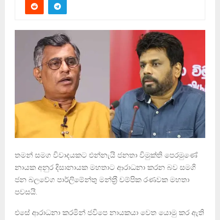
තමන් සමග විවාදයකට එන්නැයි ජනතා විමුක්ති පෙරමුණේ
නායක අනුර දිසානායක මහතාට ආරාධනා කරන බව සමගි
ජන බලවේග පාර්ලිමේන්තු මන්ත‍්‍රී චම්පික රණවක මහතා
පවසයි.
එසේ ආරාධනා කරමින් ජවිපෙ නායකයා වෙත යොමු කර ඇති