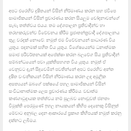
අපට එරෙහිව දූෂිතයන් විසින් නිර්මාණය කරන සහ ජවිපෙ
සාමාජිකයන් විසින් ප්‍රචාරණය කරන සියලුම චෝදනාවන්ගේ
සැබෑ තත්ත්වය එයය. තම දේශපාලන ප්‍රතිවාදීන්ව හා
තරඟකරුවන්ව විවේචනය කිරීම ප්‍රජාතන්ත්‍රවාදී දේශපාලනය
තුළ වරදක් නොවේ. නමුත් එම විවේචනයන් සාධාරණ විය
යුතුය. පදනමක් සහිත විය යුතුය. විශේෂයෙන්ම ධනාත්මක
සමාජ පරිවර්තනයක් අපේක්ෂා කරන බලවේග සිය ප්‍රතිවාදීන්
සම්බන්ධයෙන් පවා යුක්තිසහගත විය යුතුය. නමුත් ඒ
වෙනුවට දැන් සිදුවෙමින් පවතින්නේ අපට එරෙහිව අන්ත
දූෂිත වංචනිකයන් විසින් නිර්මාණය කරන ලද අමූලික
අසත්‍යයන් ඔබගේ පක්ෂයේ පහල සාමාජිකයන් විසින්
සංවිධානාත්මක ලෙස ප්‍රචාරණය කිරීමය. වඩාත්ම
කණගාටුදායක තත්ත්වය නම් සුලබව නොවූවත් ජනතා
විමුක්ති පෙරමුණේ ඉහල නායකයන් කිහිප දෙනෙකු විසිනුත්
මේවාට අනුබල දෙන ආකාරයේ ප්‍රකාශ කිහිපයක් නමුත් කරනු
දක්නට ලබීමය.