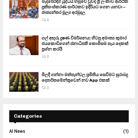
මැදපෙරදිග යුද්ධය හමුවේ වුවද ශ්‍රී ලංකාව ආර්ථික
ප්‍රතිසංස්කරණ සාර්ථකව ඉදිරියට ගෙන යනවා –
ජාත්‍යන්තර මූල්‍ය අරමුදල
0
ගල් අඟුරු දූෂණ විමර්ශනය: හිටපු අමාත්‍ය කුමාර
ජයකොඩිගෙන් ජනාධිපති කොමිසම පැය දෙකක්
ප්‍රශ්න කරයි
0
මිලදී ගන්නා මත්පැන්වල ප්‍රමිතිය සෙවීමට සුරාබදු
දෙපාර්තමේන්තුවෙන් නව App එකක්
0
Categories
AI News
(1)