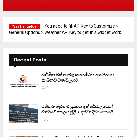
You need to fill API key to Customize >
Weather widget
General Options > Weather API Key to get this widget work.
Recent Posts
වාර්ෂික බස් ගාස්තු සංශෝධන යෝජනාව
කැබිනට් මණ්ඩලයට
0
වත්කම් බැරකම් ප්‍රකාශ අන්තර්ජාලයෙන්
බාරදීමේ කාලය ජූලි 7 දක්වා දීර්ඝ කෙරේ
0