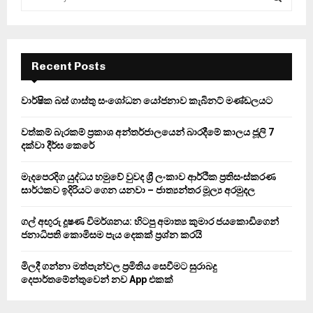
e
a
S
r
c
E
h
Recent Posts
f
A
o
වාර්ෂික බස් ගාස්තු සංශෝධන යෝජනාව කැබිනට් මණ්ඩලයට
r
R
:
වත්කම් බැරකම් ප්‍රකාශ අන්තර්ජාලයෙන් බාරදීමේ කාලය ජූලි 7
C
දක්වා දීර්ඝ කෙරේ
H
මැදපෙරදිග යුද්ධය හමුවේ වුවද ශ්‍රී ලංකාව ආර්ථික ප්‍රතිසංස්කරණ
සාර්ථකව ඉදිරියට ගෙන යනවා – ජාත්‍යන්තර මූල්‍ය අරමුදල
ගල් අඟුරු දූෂණ විමර්ශනය: හිටපු අමාත්‍ය කුමාර ජයකොඩිගෙන්
ජනාධිපති කොමිසම පැය දෙකක් ප්‍රශ්න කරයි
මිලදී ගන්නා මත්පැන්වල ප්‍රමිතිය සෙවීමට සුරාබදු
දෙපාර්තමේන්තුවෙන් නව App එකක්