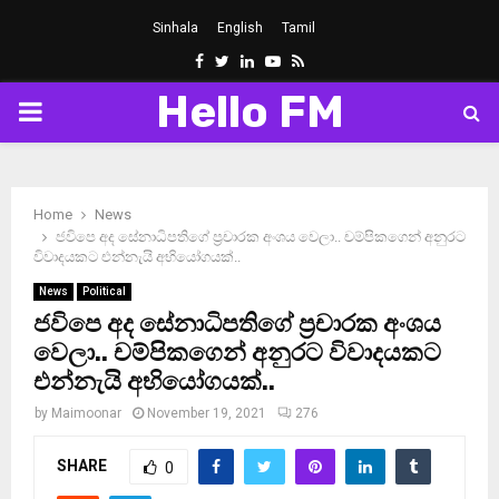
Sinhala
English
Tamil
Facebook
Twitter
Linkedin
Youtube
Rss
Hello FM
PRIMARY
MENU
Home
News
ජවිපෙ අද සේනාධිපතිගේ ප‍්‍රචාරක අංශය වෙලා.. චම්පිකගෙන් අනුරට
විවාදයකට එන්නැයි අභියෝගයක්..
News
Political
ජවිපෙ අද සේනාධිපතිගේ ප‍්‍රචාරක අංශය
වෙලා.. චම්පිකගෙන් අනුරට විවාදයකට
එන්නැයි අභියෝගයක්..
by
Maimoonar
November 19, 2021
276
SHARE
0