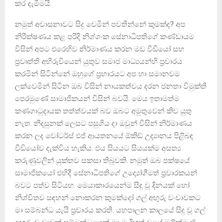
කර දැමීමයි.
නමුත් අවාසනාවට සිදු වෙමින් පවතින්නේ කුමක්ද? අප
නිරීක්ෂණය කළ පරිදි නිශ්ශංක සේනාධිපතිගේ කණ්ඩායම
විසින් අපට එරෙහිව නිර්මාණය කරන මඩ වීඩියෝ සහ
ප්‍රවෘත්ති අභිරුචියෙන් යුතුව සමාජ මාධ්‍යයන්හි ප්‍රචාරය
කරමින් සිටින්නේ ඔහුගේ ප්‍රහාරයට අප හා සමානවම
ලක්වෙමින් සිටින ඔබ විසින් නායකත්වය දරන ජනතා විමුක්ති
පෙරමුණේ සාමාජිකයන් විසින් බවයි. මෙය ඉතාමත්ම
කණගාටුදායක තත්ත්වයක් බව ඔබට අමුතුවෙන් කිව යුතු
නැත. නිදසුනක් ලෙසට පසුගිය දා ඔවුන් විසින් නිර්මාණය
කරන ලද වෝටර්ස් එජ් ආයතනයේ ඕකිඩ් උද්‍යානය පිළිබඳ
වීඩියෝව දැක්විය හැකිය. එය සියයට සියයක්ම අසත්‍ය
කරුණුවලින් යුක්තව සකසා තිබූවකි. නමුත් ඔබ පක්ෂයේ
සාමාජිකයෝ එහිදී සේනාධිපතිගේ උද්‍යෝගීමත් ප්‍රචාරකයන්
බවට පත්ව සිටියහ. මෙයාකාරයෙන්ම සිදු වූ දිනයක් හෝ
නිශ්චිතව සඳහන් නොකරන කුමක්දෝ ගල් අඟුරු වංචාවකට
මා සම්බන්ධ යැයි ප්‍රචාරය කරති. යහපාලන කාලයේ සිදු වූ ගල්