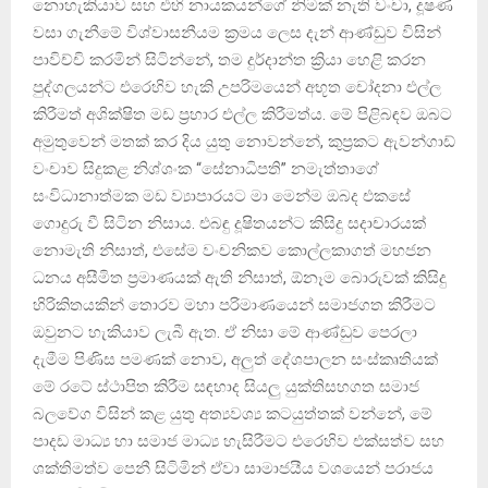
නොහැකියාව සහ එහි නායකයන්ගේ නිමක් නැති වංචා, දූෂණ
වසා ගැනීමේ විශ්වාසනීයම ක්‍රමය ලෙස දැන් ආණ්ඩුව විසින්
පාවිච්චි කරමින් සිටින්නේ, තම දුර්දාන්ත ක්‍රියා හෙළි කරන
පුද්ගලයන්ට එරෙහිව හැකි උපරිමයෙන් අභූත චෝදනා එල්ල
කිරීමත් අශික්ෂිත මඩ ප්‍රහාර එල්ල කිරීමත්ය. මේ පිළිබඳව ඔබට
අමුතුවෙන් මතක් කර දිය යුතු නොවන්නේ, කුප්‍රකට ඇවන්ගාඩ්
වංචාව සිදුකළ නිශ්ශංක “සේනාධිපති” නමැත්තාගේ
සංවිධානාත්මක මඩ ව්‍යාපාරයට මා මෙන්ම ඔබද එකසේ
ගොදුරු වී සිටින නිසාය. එබඳු දූෂිතයන්ට කිසිදු සදාචාරයක්
නොමැති නිසාත්, එසේම වංචනිකව කොල්ලකාගත් මහජන
ධනය අසීමිත ප්‍රමාණයක් ඇති නිසාත්, ඕනෑම බොරුවක් කිසිදු
හිරිකිතයකින් තොරව මහා පරිමාණයෙන් සමාජගත කිරීමට
ඔවුනට හැකියාව ලැබී ඇත. ඒ නිසා මේ ආණ්ඩුව පෙරලා
දැමීම පිණිස පමණක් නොව, අලුත් දේශපාලන සංස්කෘතියක්
මේ රටේ ස්ථාපිත කිරීම සඳහාද සියලු යුක්තිසහගත සමාජ
බලවේග විසින් කළ යුතු අත්‍යවශ්‍ය කටයුත්තක් වන්නේ, මේ
පාදඩ මාධ්‍ය හා සමාජ මාධ්‍ය හැසිරීමට එරෙහිව එක්සත්ව සහ
ශක්තිමත්ව පෙනී සිටිමින් ඒවා සාමාජයීය වශයෙන් පරාජය