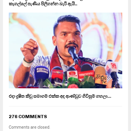
කෑගල්ලේ පැණිය පිලිගන්න බැරි ඇයි..
එදා දුෂිත කිවු සමාගම් එක්ක අද ආණ්ඩුව ගිවිසුම් ගහලා…
276 COMMENTS
Comments are closed.