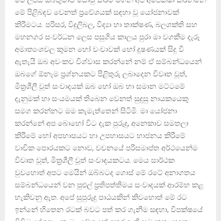
මේ පිළිබඳව වෙනත් ප්‍රවේශයක් සඳහා වූ යෝජනාවක්
කිරීමටය. පරිසර, විදුලිබල, විද්‍යා හා තාක්ෂණ, බලශක්ති සහ
මහනගර සංවර්ධන ලෙස පසුගිය කාලය පුරා මා වගකීම දැරූ
අමාත්‍යංශවල කුමන හෝ වංචාවක් හෝ දූෂණයක් සිදු වී
ඇතැයි ඔබ අවංකව විශ්වාස කරන්නේ නම් ඒ සම්බන්ධයෙන්
ඔබගේ ඕනෑම ප්‍රශ්නයකට පිළිතුරු ලබාදෙන විවෘත වූත්,
මිත්‍රශීලී වූත් සංවාදයක් ඔබ හෝ ඔබ හා සමාන මට්ටමේ
දැනුමක් හා සංයමයක් තිබෙන වෙනත් සුදුසු නායකයෙකු
සමග කරන්නට මම කැමැත්තෙන් සිටිමි. මා යෝජනා
කරන්නේ අප බොහෝ විට දැක පුරුදු, අනෙකාව සමතලා
කිරීමේ හෝ අපහාසයට හා උපහාසයට භාජනය කිරීමේ
වාචික පොරයකට නොව, වචනයේ පරිසමාප්ත අර්ථයෙන්ම
විවෘත වූත්, මිත්‍රශීලී වූත් සංවාදයකටය. මෙය සාර්ථක
වුවහොත් අපට මෙයින් ඔබ්බටද ගොස් මේ රටේ අනාගතය
සම්බන්ධයෙන් වන පුළුල් ප්‍රතිපත්තිමය සංවාදයක් ආරම්භ කළ
හැකිවනු ඇත. අපේ සුපුරුදු පාඨයකින් කිවහොත් මේ රට
ඉන්නේ හිතෙන රටක් බවට පත් කර ගැනීම සඳහා, විපක්ෂයේ