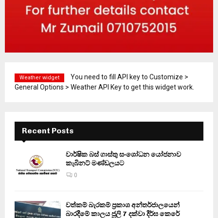
You need to fill API key to Customize >
Weather widget
General Options > Weather API Key to get this widget work.
Recent Posts
වාර්ෂික බස් ගාස්තු සංශෝධන යෝජනාව
කැබිනට් මණ්ඩලයට
0
වත්කම් බැරකම් ප්‍රකාශ අන්තර්ජාලයෙන්
බාරදීමේ කාලය ජූලි 7 දක්වා දීර්ඝ කෙරේ