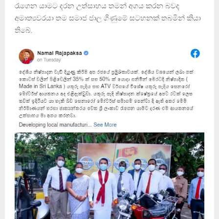
රැගෙන යාමට දරන උත්සාහය තමන් අගය කරන බවද
අමාත්‍යවරයා තම සමාජ ජාල ගිණුමේ සටහනක් තබමින් කියා
තිබේ.