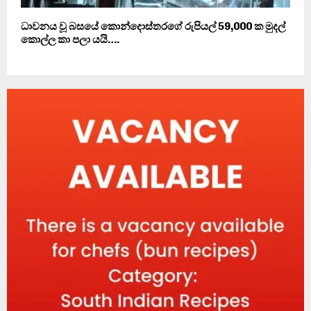
ධාවනය වූ බසයේ කොන්දොස්තරගේ රුපියල් 59,000 ක මුදල්
කොල්ල කා පලා යයි….