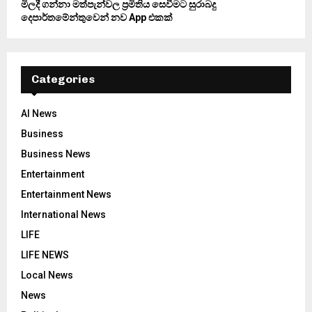
මිලදී ගන්නා මත්පැන්වල ප්‍රමිතිය සෙවීමට සුරාබදු
දෙපාර්තමේන්තුවෙන් නව App එකක්
Categories
AI News
Business
Business News
Entertainment
Entertainment News
International News
LIFE
LIFE NEWS
Local News
News