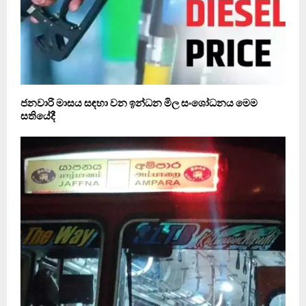
ජනවාරි මාසය සඳහා වන ඉන්ධන මිල සංශෝධනය මෙම
සතියේදී