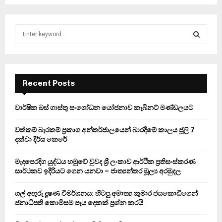
S
e
a
S
r
c
E
h
Recent Posts
f
A
o
වාර්ෂික බස් ගාස්තු සංශෝධන යෝජනාව කැබිනට් මණ්ඩලයට
r
R
:
වත්කම් බැරකම් ප්‍රකාශ අන්තර්ජාලයෙන් බාරදීමේ කාලය ජූලි 7
C
දක්වා දීර්ඝ කෙරේ
H
මැදපෙරදිග යුද්ධය හමුවේ වුවද ශ්‍රී ලංකාව ආර්ථික ප්‍රතිසංස්කරණ
සාර්ථකව ඉදිරියට ගෙන යනවා – ජාත්‍යන්තර මූල්‍ය අරමුදල
ගල් අඟුරු දූෂණ විමර්ශනය: හිටපු අමාත්‍ය කුමාර ජයකොඩිගෙන්
ජනාධිපති කොමිසම පැය දෙකක් ප්‍රශ්න කරයි