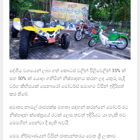
දේශීය වශයෙන් ලබා ගත් කොටස් වලින් පිළිවෙලින් 35% ක්
සහ 50% ක් යොදා ගනිමින් නිෂ්පාදනය කරන ලද යතුරු පැදි
වර්ග කිහිපයක් සෙනාරෝ මෝටර්ස් සමාගම විසින් ඉදිරිපත්
කර තිබේ.
අමාත්‍ය නාමල් රාජපක්ෂ මහතා සඳහන් කරන්නේ මෝටර් රථ
නිෂ්පාදන ක්ෂේත්‍රයේ රටක් ලෙස තවත් ඉදිරියට යා හැකි බව
මෙමගින් පෙන්වා දී ඇති බවයි.
මෙම නිර්මාණයන් විසින් ජාත්‍යන්තරය වෙත ශ්‍රී ලංකාව