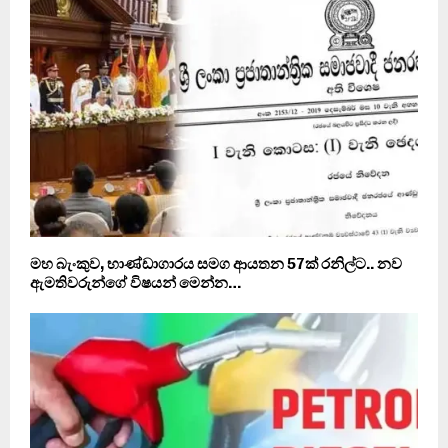
මහ බැංකුව, භාණ්ඩාගාරය සමග ආයතන 57ක් රනිල්ට.. නව
ඇමතිවරුන්ගේ විෂයන් මෙන්න…