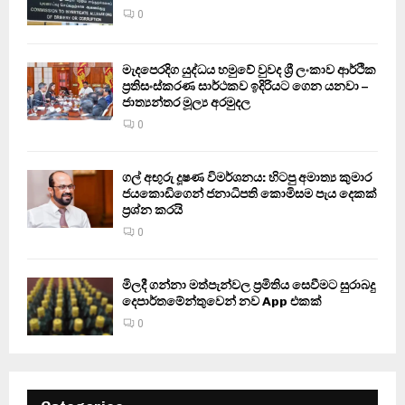
0
මැදපෙරදිග යුද්ධය හමුවේ වුවද ශ්‍රී ලංකාව ආර්ථික
ප්‍රතිසංස්කරණ සාර්ථකව ඉදිරියට ගෙන යනවා –
ජාත්‍යන්තර මූල්‍ය අරමුදල
0
ගල් අඟුරු දූෂණ විමර්ශනය: හිටපු අමාත්‍ය කුමාර
ජයකොඩිගෙන් ජනාධිපති කොමිසම පැය දෙකක්
ප්‍රශ්න කරයි
0
මිලදී ගන්නා මත්පැන්වල ප්‍රමිතිය සෙවීමට සුරාබදු
දෙපාර්තමේන්තුවෙන් නව App එකක්
0