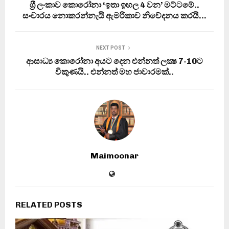
ශ‍්‍රී ලංකාව කොරෝනා ‘ඉතා ඉහල 4 වන’ මට්ටමේ..
සංචාරය නොකරන්නැයි ඇමරිකාව නිවේදනය කරයි…
NEXT POST
ආසාධ්‍ය කොරෝනා අයට දෙන එන්නත් ලක්‍ෂ 7-10ට
විකුණයි.. එන්නත් මහ ජාවාරමක්..
Maimoonar
RELATED POSTS