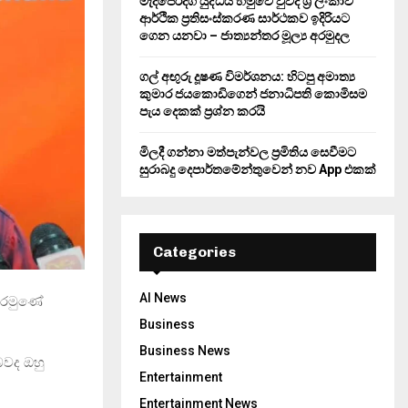
මැදපෙරදිග යුද්ධය හමුවේ වුවද ශ්‍රී ලංකාව
ආර්ථික ප්‍රතිසංස්කරණ සාර්ථකව ඉදිරියට
ගෙන යනවා – ජාත්‍යන්තර මූල්‍ය අරමුදල
ගල් අඟුරු දූෂණ විමර්ශනය: හිටපු අමාත්‍ය
කුමාර ජයකොඩිගෙන් ජනාධිපති කොමිසම
පැය දෙකක් ප්‍රශ්න කරයි
මිලදී ගන්නා මත්පැන්වල ප්‍රමිතිය සෙවීමට
සුරාබදු දෙපාර්තමේන්තුවෙන් නව App එකක්
Categories
AI News
පෙරමුණේ
Business
Business News
බවද ඔහු
Entertainment
Entertainment News