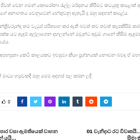
ජීවත් වෙන ගමන් කොරෝනා රැල්ල මර්දනය කිරීමට කටයුතු කළොත් 
ුවන්ගේ අනාගතය වෙනුවෙන් හේතුවනු ඇතැයි ද ඔහු සඳහන් කළේය.
ත්‍රීවරුන්ද තම වැටුප් පරිත්‍යාග කර ඇති බවත් තව තවත් කැපකිරීම් ක
 විපක්ෂ යට ඇඳුම් අල්ලාගෙන දඟලන්නේ ඔවුන්ට අඩුම ගානේ කිසිම ඇඳුමක
ියේය.
අපහසුතා කෙටි කාලයකට ඉවසුවා කියා ප්‍රශ්නයක් නොවන බවද ඒ මහ
මාධ්‍ය හමුවකදී ඔහු මෙම අදහස් පල කරන ලදී.
0
 පාර වසා ඇමතියෙක් වාහන
01 වැනිදාට රට විවෘතයි
න් යයි…
සීමා 