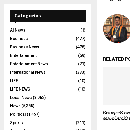
Categories
AI News
(1)
Business
(477)
Business News
(478)
Entertainment
(69)
RELATED P
Entertainment News
(71)
International News
(333)
LIFE
(10)
LIFE NEWS
(10)
Local News
(3,062)
News
(5,385)
මහ බැංකුව පො
Political
(1,457)
නොවෙනස්ව 
Sports
(211)