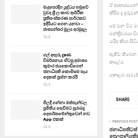
ඒ ආකාරයෙන් 
මැදපෙරදිග යුද්ධය හමුවේ
කිරීම දූ දර
වුවද ශ්‍රී ලංකාව ආර්ථික
ප්‍රතිසංස්කරණ සාර්ථකව
ඉදිරියට ගෙන යනවා –
මේ වන විට මන්
ජාත්‍යන්තර මූල්‍ය අරමුදල
මන්ත්‍රීවරයා
0
යයිද කියා සිට
ඇතිව තිබෙන 
ගල් අඟුරු දූෂණ
විමර්ශනය: හිටපු අමාත්‍ය
කළේය.
කුමාර ජයකොඩිගෙන්
ජනාධිපති කොමිසම පැය
කොළඹ පැවැති 
දෙකක් ප්‍රශ්න කරයි
0
SHARE
මිලදී ගන්නා මත්පැන්වල
ප්‍රමිතිය සෙවීමට සුරාබදු
දෙපාර්තමේන්තුවෙන් නව
App එකක්
PREVIOUS POST
0
ජනාධිපතිටත්
පෙලපාලියකි