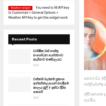
You need to fill API key
Weather widget
to Customize > General Options >
Weather API Key to get this widget work.
Recent Posts
වාර්ෂික බස් ගාස්තු
සංශෝධන යෝජනාව
කැබිනට් මණ්ඩලයට
0
සමහර විට ඉදි
වත්කම් බැරකම් ප්‍රකාශ
අන්තර්ජාලයෙන් බාරදීමේ
පාර්ලිමේන්තු 
කාලය ජූලි 7 දක්වා දීර්ඝ
කෙරේ
ඉදිරි අනාගත ද
0
පැවසීය.