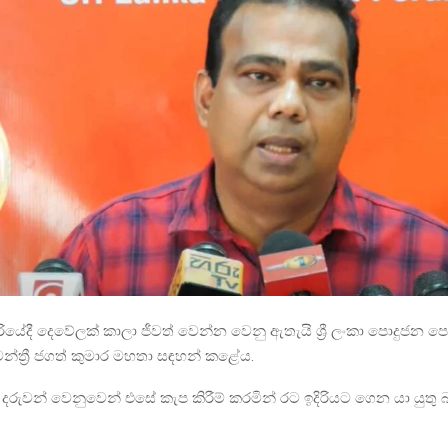
රියේදී දෙවේලක් කාලා ජීවත් වෙන්න වෙනු ඇතැයි ශ්‍රී ලංකා පොදුජන 
මන්ත්‍රී ජගත් කුමාර මහතා සඳහන් කළේය.
ූ දරුවන් වෙනුවෙන් එසේ කැප කිරීම් කරමින් රට ඉදිරියට ගෙන යා යුතු 