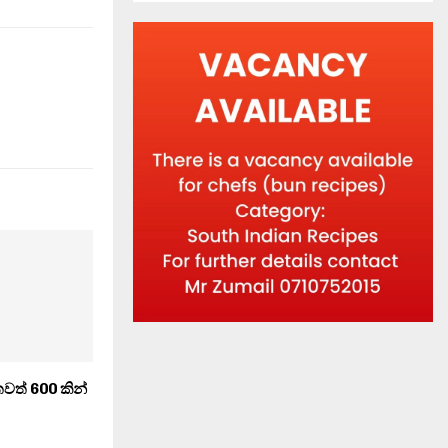
තවත් 600 කින්