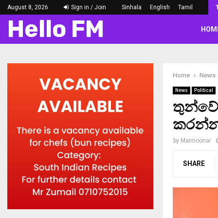
August 8, 2026
Sign in / Join
Sinhala
English
Tamil
Hello FM
HOM
Home
News
News
Political
තුන්වෙ
කරන්න
by
Maimoonar
SHARE