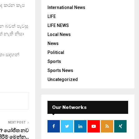
අද කරන කැප
International News
LIFE
LIFE NEWS
රන බවත් පැවසූ
් නැති නිසා
Local News
News
Political
තා සඳහන්
Sports
Sports News
Uncategorized
Our Networks
NEXT POST
..? යෝජිත නව
කිරීම් මෙන්න..