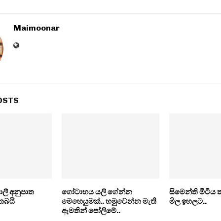
Maimoonar
OSTS
ලී අනුපාත
ගෝටාභය යලි ගේන්න
සිමෙන්ති මිටිය 
තබයි
මෙහෙයුමක්.. හමුවෙන්න මැති
මිල ඉහලට..
ඇමතින් පෝලිමේ..