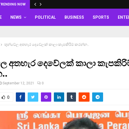
TRENDING NOW
E
NEWS
POLITICAL
BUSINESS
SPORTS
ENTE
තුන්වේල අතහැර දෙවේලක් කාලා කැපකිරිම් කරන්න..
්ල අතහැර දෙවේලක් කාලා කැපකිරිම
..
September 12, 2021
0
0