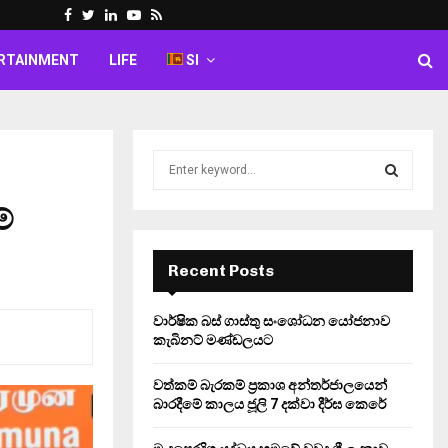
Facebook
Twitter
Linkedin
Youtube
Rss
RTAINMENT
LIFE
SI
S
e
a
්
S
r
c
E
h
Recent Posts
f
A
o
වාර්ෂික බස් ගාස්තු සංශෝධන යෝජනාව
r
R
කැබිනට් මණ්ඩලයට
:
C
වත්කම් බැරකම් ප්‍රකාශ අන්තර්ජාලයෙන්
බාරදීමේ කාලය ජූලි 7 දක්වා දීර්ඝ කෙරේ
H