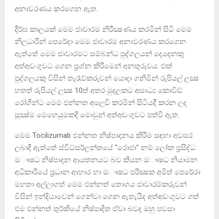
අනාවරණය කරගෙන ඇත.
දීර්ඝ කාලයක් මෙම ජාවාරම නිරීක්‍ෂණය කරමින් සිටි මෙම
නිලධාරීන් පෙරේදා මෙම ජාවාරම අනාවරණය කරගෙන
ඇත්තේ මෙම ජාවාරමට සම්බන්ධ පුද්ගලයන් දෙදෙනකු
අත්අඩංගුවට ගෙන ප්‍රශ්න කිරීමෙන් අනතුරුවය. එක්
පුද්ගලයකු විසින් තැරැව්කරුවන් යොදා ගනිමින් රුපියල් ලක්‍ෂ
හතත් රුපියල් ලක්‍ෂ 10ත් අතර මුදලකට අසාධ්‍ය කොවිඩ්
රෝගීන්ට මෙම එන්නත අලෙවි කරමින් සිටියදී කරන ලද
සූක්‍ෂ්ම මෙහෙයුමකදී මොවුන් අත්අඩංගුවට පත්වී ඇත.
මෙම Tocilizumab එන්නත නිෂ්පාදනය කිරීම සඳහා අවසර
ලබාදී ඇත්තේ ස්විට්සර්ලන්තයේ “රොජා” නම් ලෝක ප්‍රසිද්ධ
ඔෟෂධ නිෂ්පාදන ආයතනයට බව කියන ඔෟෂධ නියාමන
අධිකාරියේ ප්‍රධාන ආහාර හා ඔෟෂධ පරීක්‍ෂක අමිත් පෙරේරා
මහතා අල්ලාගත් මෙම එන්නත් තොගය ජාවාරම්කරුවන්
විසින් ඉන්දියාවෙන් ගෙන්වා ගෙන ඇතැයිද අත්අඩංගුවට ගත්
එම එන්නත් තුර්කියේ නිෂ්පාදිත ඒවා බවද ඔහු පවසා