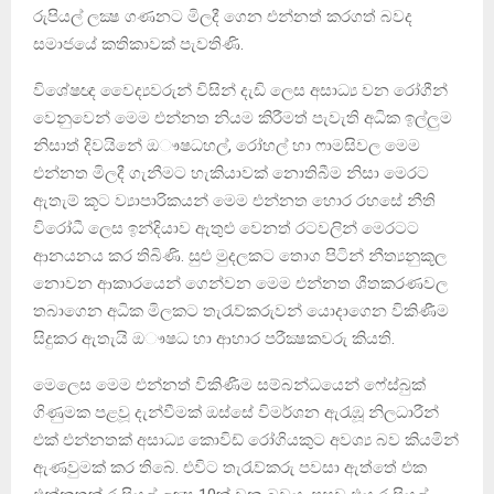
රුපියල් ලක්‍ෂ ගණනට මිලදී ගෙන එන්නත් කරගත් බවද
සමාජයේ කතිකාවක් පැවතිණි.
විශේෂඥ වෛද්‍යවරුන් විසින් දැඩි ලෙස අසාධ්‍ය වන රෝගීන්
වෙනුවෙන් මෙම එන්නත නියම කිරීමත් පැවැති අධික ඉල්ලුම
නිසාත් දිවයිනේ ඔෟෂධහල්, රෝහල් හා ෆාමසිවල මෙම
එන්නත මිලදී ගැනීමට හැකියාවක් නොතිබීම නිසා මෙරට
ඇතැම් කූට ව්‍යාපාරිකයන් මෙම එන්නත හොර රහසේ නීති
විරෝධී ලෙස ඉන්දියාව ඇතුළු වෙනත් රටවලින් මෙරටට
ආනයනය කර තිබිණි. සුළු මුදලකට තොග පිටින් නීත්‍යනුකූල
නොවන ආකාරයෙන් ගෙන්වන මෙම එන්නත ශීතකරණවල
තබාගෙන අධික මිලකට තැරැව්කරුවන් යොදාගෙන විකිණීම
සිදුකර ඇතැයි ඔෟෂධ හා ආහාර පරීක්‍ෂකවරු කියති.
මෙලෙස මෙම එන්නත් විකිණීම සම්බන්ධයෙන් ෆේස්බුක්
ගිණුමක පළවූ දැන්වීමක් ඔස්සේ විමර්ශන ඇරැඹූ නිලධාරීන්
එක් එන්නතක් අසාධ්‍ය කොවිඩ් රෝගියකුට අවශ්‍ය බව කියමින්
ඇණවුමක් කර තිබේ. එවිට තැරැව්කරු පවසා ඇත්තේ එක