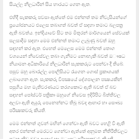
සියල්ල නිලධාරීන් සිය භාරයට ගෙන ඇත.
එහිදී සැකකරු පවසා ඇත්තේ එම එන්නත් තම නිවැසියන්ගේ
ප්‍රයෝජනයට එලෙස තබාගත් බවත් ඒ සඳහා තමාට බලපත්‍ර
ඇති බවත්ය. ඉන්දියාවේ සිට තම මිතුරන් මාර්ගයෙන් සේවයක්
සලසාදීම සඳහා මෙම එන්නත් තමාට ලැබුණු බවත් ඔහු
සඳහන් කර ඇත. එහෙත් මෙලෙස මෙම එන්නත් තොග
වශයෙන් නිවෙස්වල තබා ගැනීමට නොහැකි බවත් ඔෟෂධ
නියාමන අධිකාරියේ නිලධාරීන් සැකකරුට පෙන්වා දී තිබේ.
පසුව ඔහු බොරැල්ල පොලිසියට රැගෙන ගොස් ප්‍රකාශයක්
ලබාගෙන ඇත. සැකකරු විපක්‍ෂයේ දේශපාලන පක්‍ෂයකින්
පසුගිය මහ මැතිවරණයට තරගකොට ඇති බවත් ඒ බව
සඳහන් පෝස්ටර් පත්‍රිකා ඔහුගේ නිවෙස ඉදිරිපිට බිත්තිවල
අලවා ඇති අයුරු පෙනෙන්නට තිබූ බවද ආහාර හා සෞඛ්‍ය
පරීක්‍ෂකවරු කියති.
මෙම එන්නත් ගුවන් මඟින් ගෙන්වා ඇති බවට හෙළි වී ඇති
අතර එන්නත් මෙරටට ගෙන්වා ඇත්තේ අනුමත නීතිරීතිවලට
පටහැනිව බවද ආහාර හා ඔෟෂධ පරීක්‍ෂකවරු කියති.