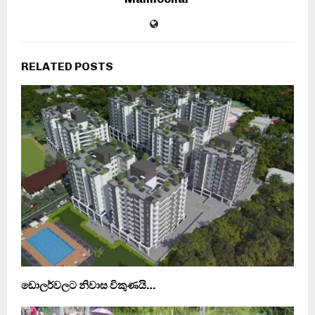
RELATED POSTS
ඩොලර්වලට නිවාස විකුණයි…