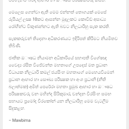
මෙලෙස ගෙන්වා ඇති මෙම එන්නත් තොගයක් මෙසේ
රුපියල් ලක්‍ෂ 10කට ආසන්න මුදලකට කොවිඩ් අසාධ්‍ය
රෝගීන්ට විකුණන්නට ඇති බවට නිලධාරීහු සැක කරති.
සැකකරුවන් තිදෙනා අධිකරණයට ඉදිරිපත් කිරීමට නියමිතව
තිබිණි.
ජාතික ඔෟෂධ නියාමන අධිකාරියේ සභාපති විශේෂඥ
වෛද්‍ය රසිත විජේවන්ත මහතාගේ උපදෙස් මත ප්‍රධාන
විධායක නිලධාරි කමල් ජයසිංහ මහතාගේ මෙහෙයවීමෙන්
ප්‍රධාන ආහාර හා සෞඛ්‍ය පරීක්‍ෂක හා අංශ ප්‍රධානි (නීති
බලාත්මක) අමිත් පෙරේරා මහතා ප්‍රමුඛ ආහාර හා ඔෟෂධ
පරීක්‍ෂකවරු වන මහින්ද සිරිකුමාර, චන්දන වීරසිංහ සමඟ
සහායට ප්‍රමෝද වීරකෝන් යන නිලධාරීහු මෙම වැටලීම
සිදුකළහ.
– Mawbima