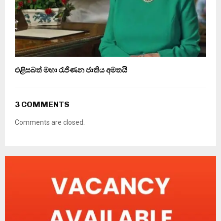
එළිසබත් මහා රැජිණන ජාතිය අමතයි
3 COMMENTS
Comments are closed.