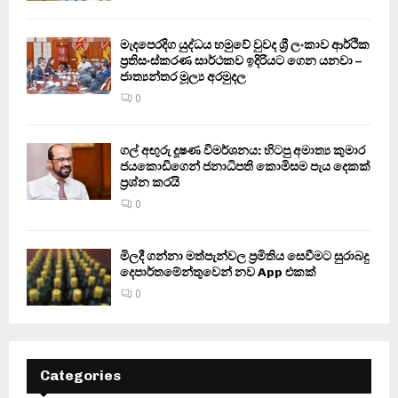
මැදපෙරදිග යුද්ධය හමුවේ වුවද ශ්‍රී ලංකාව ආර්ථික
ප්‍රතිසංස්කරණ සාර්ථකව ඉදිරියට ගෙන යනවා –
ජාත්‍යන්තර මූල්‍ය අරමුදල
0
ගල් අඟුරු දූෂණ විමර්ශනය: හිටපු අමාත්‍ය කුමාර
ජයකොඩිගෙන් ජනාධිපති කොමිසම පැය දෙකක්
ප්‍රශ්න කරයි
0
මිලදී ගන්නා මත්පැන්වල ප්‍රමිතිය සෙවීමට සුරාබදු
දෙපාර්තමේන්තුවෙන් නව App එකක්
0
Categories