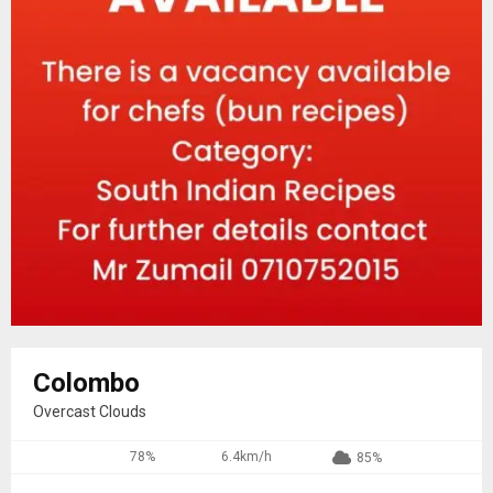
Colombo
Overcast Clouds
78%
6.4km/h
85%