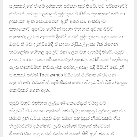
සැකකරුගේ ජංගම දුරකථන පරීක්‍ෂා කර තිබේ. එම පරීක්‍ෂාවේදී
එන්නත් මොහුට ලබාදුන් පුද්ගලයන් කිහිපදෙනකුගේ නම් හා
දුරකථන අංක සොයාගෙන ඇති අතර එම අංකවලට
කතාකොට අසාධ්‍ය රෝගීන් සඳහා එන්නත් අවශ්‍ය බවට
සැකකරු ලවාම ඇමතුම් දීමේදී තවත් පුද්ගලයකු හඳුනාගෙන
ඔහුට ඒ බව දැන්වීමේදී ඒ සඳහා රුපියල් ලක්‍ෂ 7ක් රැගෙන
නවලෝක රෝහල අසලට එන ලෙස ඔහු දැනුම්දී තිබේ. පසුව
ආහාර හා ඔෟෂධ පරීක්‍ෂකවරුන් අසාධ්‍ය රෝගියාගේ ඥාතියකු
ලෙස හඳුන්වමින් නවලෝක රෝහල අසල රැඳී සිටියදී දෙවැනි
සැකකරු තවත් Tocilizymab වර්ගයේ එන්නතක් රැගෙන
වැගන් ආර්. රථයකින් පැමිණීමත් සමඟ නිලධාරීන් විසින් ඔහුව
කොටුකර ගෙන ඇත.
පසුව ඔහුට එන්නත ලැබුණේ කෙසේදැයි විමසූ විට
නිලධාරීන්ට පවසා ඇත්තේ බොරැල්ල සහස්‍රපුර පුද්ගලයකු එය
තමාට දුන් බවය. පසුව ඔහු සමඟ සහස්‍රපුර නිවෙසකට ගිය
නිලධාරීන්ට දකින්නට ලැබී ඇත්තේ ඔහුගේ නිවෙසේ
ශීතකරණය තුළ තවත් එන්නත් පහක් තිබී ඇති බවය. ඒ