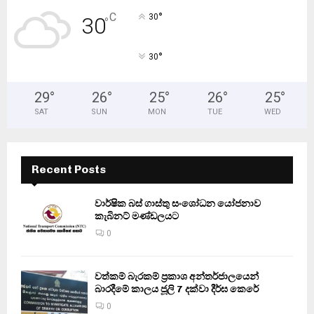
°
C
30
30
°
°
30
29
°
26
°
25
°
26
°
25
°
SAT
SUN
MON
TUE
WED
Recent Posts
වාර්ෂික බස් ගාස්තු සංශෝධන යෝජනාව
කැබිනට් මණ්ඩලයට
0
වත්කම් බැරකම් ප්‍රකාශ අන්තර්ජාලයෙන්
බාරදීමේ කාලය ජූලි 7 දක්වා දීර්ඝ කෙරේ
0