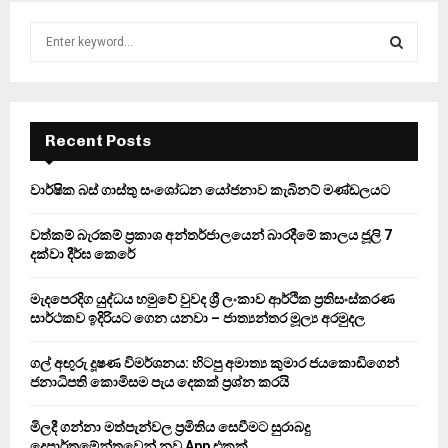
S
e
a
S
r
c
E
h
Recent Posts
f
A
o
වාර්ෂික බස් ගාස්තු සංශෝධන යෝජනාව කැබිනට් මණ්ඩලයට
r
R
:
වත්කම් බැරකම් ප්‍රකාශ අන්තර්ජාලයෙන් බාරදීමේ කාලය ජූලි 7
C
දක්වා දීර්ඝ කෙරේ
H
මැදපෙරදිග යුද්ධය හමුවේ වුවද ශ්‍රී ලංකාව ආර්ථික ප්‍රතිසංස්කරණ
සාර්ථකව ඉදිරියට ගෙන යනවා – ජාත්‍යන්තර මූල්‍ය අරමුදල
ගල් අඟුරු දූෂණ විමර්ශනය: හිටපු අමාත්‍ය කුමාර ජයකොඩිගෙන්
ජනාධිපති කොමිසම පැය දෙකක් ප්‍රශ්න කරයි
මිලදී ගන්නා මත්පැන්වල ප්‍රමිතිය සෙවීමට සුරාබදු
දෙපාර්තමේන්තුවෙන් නව App එකක්