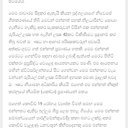
සිටියේය.
මෙම ජාවාරම සිදුකර ඇතැයි කියන පුද්ගලයාගේ නිවෙසේ
ශීතකරණයේ තිබී මෙවන් එන්නත් පහක් නිලධාරීන්ට සොයා
ගැනීමට හැකිවූ අතර සැකකරුවන් විසින් එක එන්නතක්
රුපියල් ලක්‍ෂ හත බැගින් ලක්‍ෂ 42කට විකිණීමට සූදානම් කර
තිබූ බවත් ඔෟෂධ හා ආහාර පරීක්‍ෂකවරුන් පවසයි.
අත්අඩංගුවට ගත් එන්නත් ප්‍රමාණය හතකි. මෙම එන්නත්
මෙරටට ගෙන්වීම සඳහා අවසර ලබාදී ඇත්තේ මෙරට පිහිටි
එක්තරා සුප්‍රසිද්ධ වෙළෙඳ ආයතනයකට පමණි. එම ආයතනය
මඟින් ස්විට්සර්ලන්තයේ සිට ගෙන්වන මෙම එන්නතට වැය
වන්නේ රුපියල් එක් ලක්‍ෂ විසිපන් දහසක පමණ මුදලක් බවද
ඔෟෂධ නියාමන අධිකාරිය කියයි. එහෙත් එම එන්නත් නිකුත්
කරනුයේ නියමිත (කෝටා) ප්‍රමාණයන් මතය.
එහෙත් කොවිඩ් 19 රෝගය ව්‍යාප්ත වීමත් සමඟ මෙම
එන්නතට ඇතිවූ ඉල්ලුම ශීඝ්‍ර ලෙස ඉහළ ගියේය. මෙම එන්නත
සම්බන්ධයෙන් පාර්ලිමේන්තුවේදීද කතා බහට ලක්වූ අතර
කොවිඩ් වැලඳුණු ධනවතුන් කිහිපදෙනකු මෙම එන්නත