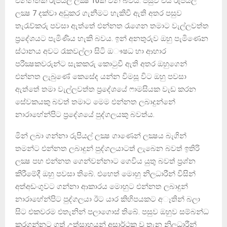
එන්නතක් රුපියල් ලක්‍ෂ 10ක් වන බවය. පසුව එය රුපියල්
ලක්‍ෂ 7 දක්වා අඩුකර ගැනීමට හැකිවී ඇති අතර පසුව
තැරැව්කරු පවසා ඇත්තේ එන්නත රැගෙන තමාට වැල්ලවත්ත
ප්‍රදේශයට පැමිණිය හැකි බවය. ඉන් අනතුරුව ඔහු පැමිණෙන
ස්ථානය අවට රැකවල්ලා සිටි ඔෟෂධ හා ආහාර
පරීක්‍ෂකවරුන්ට සැකකරු කොටුවී ඇති අතර ඔහුගෙන්
එන්නත ලැබුණේ කෙසේද යන්න විමසූ විට ඔහු පවසා
ඇත්තේ තමා වැල්ලවත්ත ප්‍රදේශයේ ෆාමසියක වැඩ කරන
සේවකයකු බවත් තමාට මෙම එන්නත ලබාදුන්නේ
නාරාහේන්පිට ප්‍රදේශයේ පුද්ගලයකු බවත්ය.
මින් ලබා ගන්නා රුපියල් ලක්‍ෂ ගාණෙන් ලක්‍ෂය බැගින්
තමන්ට එන්නත ලබාදුන් පුද්ගලයාටත් ලැබෙන බවත් ඉතිරි
ලක්‍ෂ පහ එන්නත ගෙන්වන්නාට ගෙවිය යුතු බවත් ප්‍රශ්න
කිරීමේදී ඔහු පවසා තිබේ. එහෙත් මොහු නිලධාරීන් විසින්
අත්අඩංගුවට ගන්නා ආකාරය මොහුට එන්නත ලබාදුන්
නාරාහේන්පිට පුද්ගලයා ඊට යාර කිහිපයකට අෑතින් බලා
සිට එකවරම එතැනින් පලාගොස් තිබේ. පසුව ඔහුව සම්බන්ධ
කරගන්නට ගත් උත්සාහයන් අසාර්ථක වූ තැන නිලධාරීන්