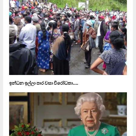
ඉන්ධන ඉල්ලා පාර වසා විරෝධතා….