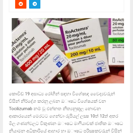
කොවිඩ් 19 අසාධ්‍ය රෝගීන් සඳහා විශේෂඥ වෛද්‍යවරුන්
විසින් නිර්දේශ කරනු ලබන ඔෟෂධ විශේෂයක් වන
Tocilizumab නම් වූ එන්නත නීත්‍යනුකූල නොවන
ආකාරයෙන් මෙරටට ගෙන්වා රුපියල් ලක්‍ෂ 10ත් 12ත් අතර
මිල ගණන්වලට විකුණන ඔෟෂධ මාෆියාවක් ජාතික ඔෟෂධ
නියාමන අධිකාරියේ ආහාර හා ඔෟෂධ පරීක්‍ෂකවරුන් විසින්