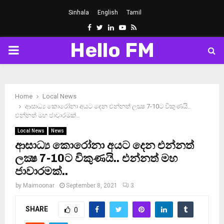
Sinhala
English
Tamil
Facebook
Twitter
Linkedin
Youtube
Rss
Hello FM
PRIMARY
MENU
Home
Local News
ආසාධ්‍ය කොරෝනා අයට දෙන එන්නත් ලක්‍ෂ 7-10ට විකුණයි..
එන්නත් මහ ජාවාරමක්..
Local News
News
ආසාධ්‍ය කොරෝනා අයට දෙන එන්නත්
ලක්‍ෂ 7-10ට විකුණයි.. එන්නත් මහ
ජාවාරමක්..
by
Maimoonar
September 8, 2021
3
SHARE
0