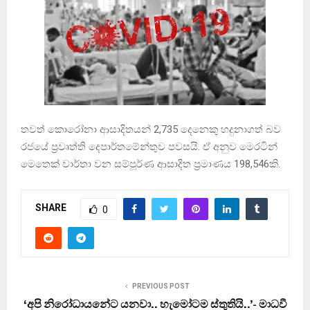
තවත් කොරෝනා ආසාදිතයන් 2,735 දෙනෙකු හදුනාගත් බව
රජයේ ප‍්‍රවෘත්ති දෙපාර්තමේන්තුව පවසයි. ඒ අනුව මෙරටින්
මෙතෙක් වාර්තා වන සම්පූර්ණ ආසාදිත ප්‍රමාණය 198,546කි.
SHARE
0
PREVIOUS POST
‘අපි නිරෝධායනේට යනවා.. හැමෝටම ස්තුතියි..’- මාධවී