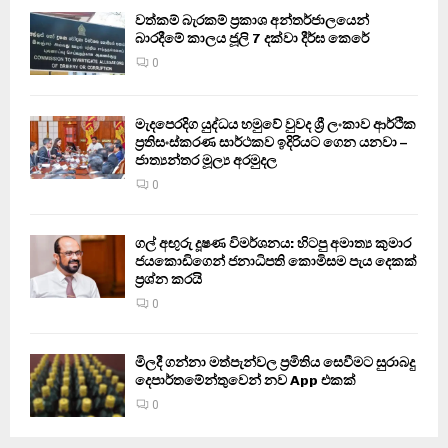
වත්කම් බැරකම් ප්‍රකාශ අන්තර්ජාලයෙන්
බාරදීමේ කාලය ජූලි 7 දක්වා දීර්ඝ කෙරේ
0
මැදපෙරදිග යුද්ධය හමුවේ වුවද ශ්‍රී ලංකාව ආර්ථික
ප්‍රතිසංස්කරණ සාර්ථකව ඉදිරියට ගෙන යනවා –
ජාත්‍යන්තර මූල්‍ය අරමුදල
0
ගල් අඟුරු දූෂණ විමර්ශනය: හිටපු අමාත්‍ය කුමාර
ජයකොඩිගෙන් ජනාධිපති කොමිසම පැය දෙකක්
ප්‍රශ්න කරයි
0
මිලදී ගන්නා මත්පැන්වල ප්‍රමිතිය සෙවීමට සුරාබදු
දෙපාර්තමේන්තුවෙන් නව App එකක්
0