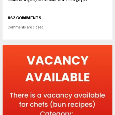
කොරෝනා ආසාදිතයින් ගණන 582 දක්වා ඉහළට
863 COMMENTS
Comments are closed.