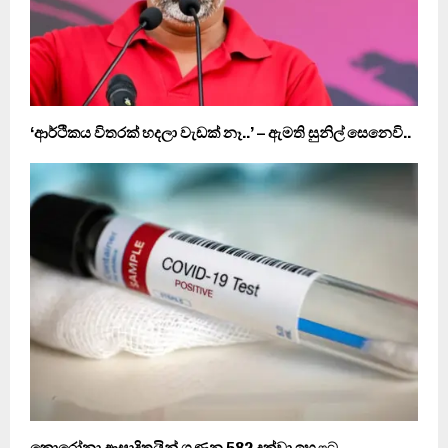
‘ආර්ථිකය විතරක් හදලා වැඩක් නෑ..’ – ඇමති සුනිල් සෙනෙවි..