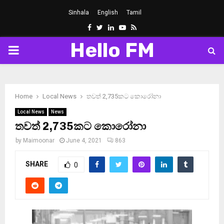
Sinhala
English
Tamil
Facebook
Twitter
Linkedin
Youtube
Rss
Hello FM
PRIMARY
MENU
Home
Local News
තවත් 2,735කට කොරෝනා
Local News
News
තවත් 2,735කට කොරෝනා
by
Maimoonar
June 4, 2021
863
SHARE
0