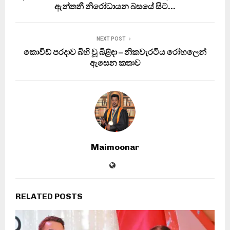
ඇන්තනී නිරෝධායන බසයේ සිට…
NEXT POST
කොවිඩ් පරදාව බිහි වූ බිළිඳා – නිකවැරටිය රෝහලෙන්
ඇසෙන කතාව
Maimoonar
RELATED POSTS