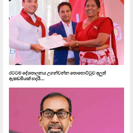
රටටම දේශපාලනය උගන්වන්න පොහොට්ටුව අලුත්
ඇකඩමියක් හදයි…