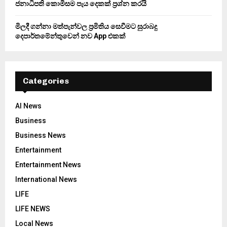
ජනාධිපති කොමිසම පැය දෙකක් ප්‍රශ්න කරයි
මිලදී ගන්නා මත්පැන්වල ප්‍රමිතිය සෙවීමට සුරාබදු
දෙපාර්තමේන්තුවෙන් නව App එකක්
Categories
AI News
Business
Business News
Entertainment
Entertainment News
International News
LIFE
LIFE NEWS
Local News