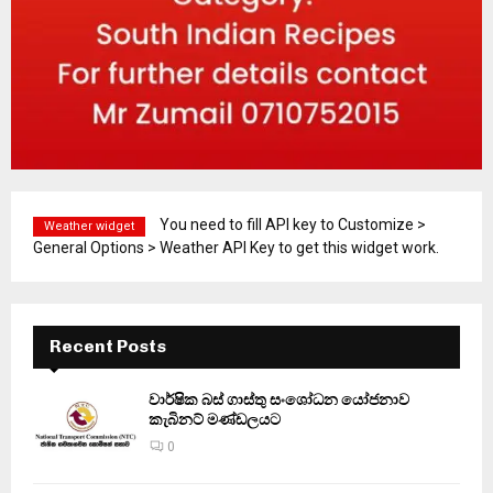
You need to fill API key to Customize >
Weather widget
General Options > Weather API Key to get this widget work.
Recent Posts
වාර්ෂික බස් ගාස්තු සංශෝධන යෝජනාව
කැබිනට් මණ්ඩලයට
0