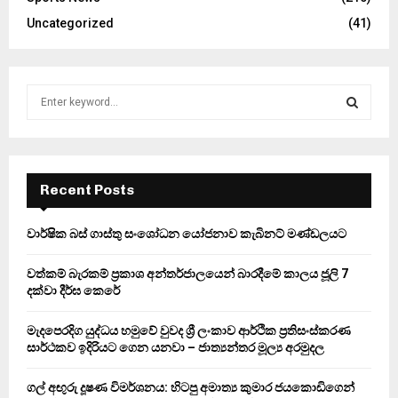
Uncategorized
(41)
S
e
a
S
r
c
E
h
Recent Posts
f
A
o
වාර්ෂික බස් ගාස්තු සංශෝධන යෝජනාව කැබිනට් මණ්ඩලයට
r
R
:
වත්කම් බැරකම් ප්‍රකාශ අන්තර්ජාලයෙන් බාරදීමේ කාලය ජූලි 7
C
දක්වා දීර්ඝ කෙරේ
H
මැදපෙරදිග යුද්ධය හමුවේ වුවද ශ්‍රී ලංකාව ආර්ථික ප්‍රතිසංස්කරණ
සාර්ථකව ඉදිරියට ගෙන යනවා – ජාත්‍යන්තර මූල්‍ය අරමුදල
ගල් අඟුරු දූෂණ විමර්ශනය: හිටපු අමාත්‍ය කුමාර ජයකොඩිගෙන්