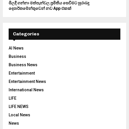
මිලදී ගන්නා මත්පැන්වල ප්‍රමිතිය සෙවීමට සුරාබදු
දෙපාර්තමේන්තුවෙන් නව App එකක්
Categories
AI News
Business
Business News
Entertainment
Entertainment News
International News
LIFE
LIFE NEWS
Local News
News