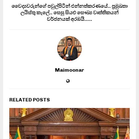
වෛද්‍යවරුන්ගේ පවුල්පිටින් එන්නත්කරණයේ.. ප‍්‍රමුඛතා
ලයිස්තු කැලේ.. සෙසු සියළු සෞඛ්‍ය වෘත්තිකයන්
වර්ජනයක් අරඹයි…..
Maimoonar
RELATED POSTS