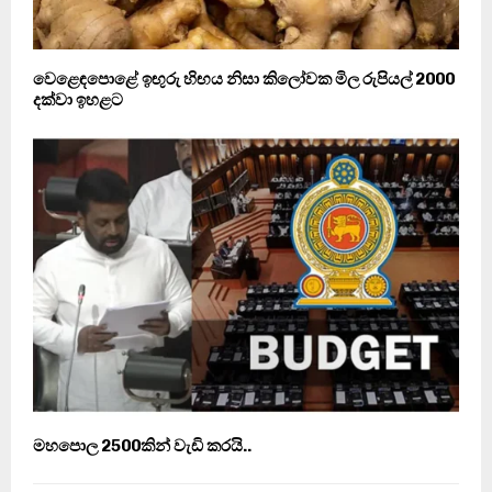
වෙළෙඳපොළේ ඉඟුරු හිඟය නිසා කිලෝවක මිල රුපියල් 2000
දක්වා ඉහළට
මහපොල 2500කින් වැඩි කරයි..