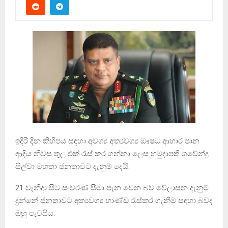
ඉදිරි දින කිහිපය සඳහා අවශ්‍ය අත්‍යවශ්‍ය ඖෂධ ආහාර පාන
ආදිය නිවස තුල එක් රැස් කර ගන්නා ලෙස හමුදාපති ශවේන්ද්‍ර
සිල්වා මහතා ජනතාවට දැනුම් දෙයි.
21 වැනිදා සිට සංචරණ සීමා පැන වෙන බව වේලාසන දැනුම්
දුන්නේ ජනතාවට අත්‍යවශ්‍ය භාණ්ඩ රැස්කර ගැනීම සඳහා බවද
ඔහු පැවසීය.