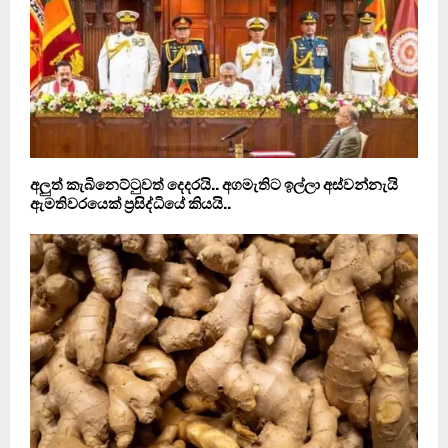
අලුත් කැබිනෙට්ටුවත් දෙදරයි.. අගමැතිට ඉල්ලා අස්වන්නැයි
ඇමතිවරයෙක් ප‍්‍රසිද්ධියේ කියයි..