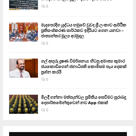
0
මැදපෙරදිග යුද්ධය හමුවේ වුවද ශ්‍රී ලංකාව ආර්ථික
ප්‍රතිසංස්කරණ සාර්ථකව ඉදිරියට ගෙන යනවා –
ජාත්‍යන්තර මූල්‍ය අරමුදල
0
ගල් අඟුරු දූෂණ විමර්ශනය: හිටපු අමාත්‍ය කුමාර
ජයකොඩිගෙන් ජනාධිපති කොමිසම පැය දෙකක්
ප්‍රශ්න කරයි
0
මිලදී ගන්නා මත්පැන්වල ප්‍රමිතිය සෙවීමට සුරාබදු
දෙපාර්තමේන්තුවෙන් නව App එකක්
0