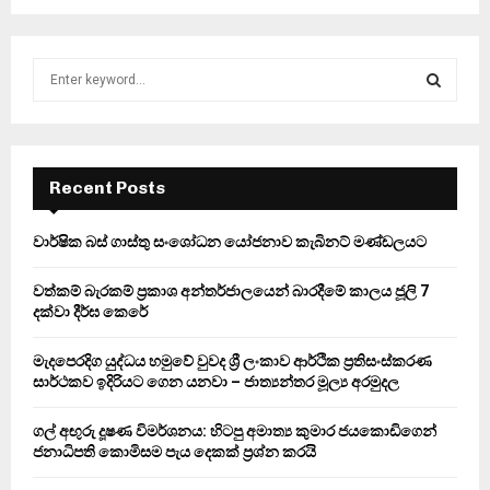
S
e
a
S
r
c
E
h
Recent Posts
f
A
o
වාර්ෂික බස් ගාස්තු සංශෝධන යෝජනාව කැබිනට් මණ්ඩලයට
r
R
:
වත්කම් බැරකම් ප්‍රකාශ අන්තර්ජාලයෙන් බාරදීමේ කාලය ජූලි 7
C
දක්වා දීර්ඝ කෙරේ
H
මැදපෙරදිග යුද්ධය හමුවේ වුවද ශ්‍රී ලංකාව ආර්ථික ප්‍රතිසංස්කරණ
සාර්ථකව ඉදිරියට ගෙන යනවා – ජාත්‍යන්තර මූල්‍ය අරමුදල
ගල් අඟුරු දූෂණ විමර්ශනය: හිටපු අමාත්‍ය කුමාර ජයකොඩිගෙන්
ජනාධිපති කොමිසම පැය දෙකක් ප්‍රශ්න කරයි