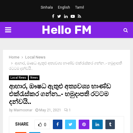
Sinhala
English
Tamil
Facebook
Twitter
Linkedin
Youtube
Rss
Hello FM
PRIMARY
MENU
Home
Local News
ආහාර, ඖෂධ ඇතුළු අත්‍යවශ්‍ය භාණ්ඩ එක්රැස්කර ගන්න..- හමුදාපති
රටටම දන්වයි..
Local News
News
ආහාර, ඖෂධ ඇතුළු අත්‍යවශ්‍ය භාණ්ඩ
එක්රැස්කර ගන්න..- හමුදාපති රටටම
දන්වයි..
by
Maimoonar
May 21, 2021
1
SHARE
0