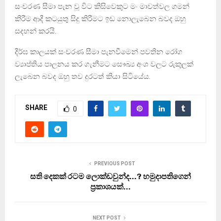
සංචරණ සීමා පැන වූ විට කිසිවෙකුට මං මාවත්වල ගමන්
කිරීම ආදී කටයුතු සිදු කිරීමට ඉඩ නොලැබෙන බවද ඔහු
සදහන් කරයි.
දීර්ඝ කාලයක් සංචරණ සීමා පැනවීමෙන් පවතින රෝග
ව්‍යාප්තිය පාලනය කර ගැනීමට සෞඛ්‍ය අංශ වලට රුකුලක්
ලැබෙන බවද ඔහු තව දුරටත් කියා සිටියේය.
SHARE
0
PREVIOUS POST
සති දෙකක් රටම ලොක්ඩවුන්ද…? හමුදාපතිගෙන්
ප‍්‍රකාශයක්…
NEXT POST