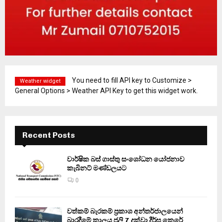
You need to fill API key to Customize >
Weather widget
General Options > Weather API Key to get this widget work.
Recent Posts
වාර්ෂික බස් ගාස්තු සංශෝධන යෝජනාව
කැබිනට් මණ්ඩලයට
0
වත්කම් බැරකම් ප්‍රකාශ අන්තර්ජාලයෙන්
බාරදීමේ කාලය ජූලි 7 දක්වා දීර්ඝ කෙරේ