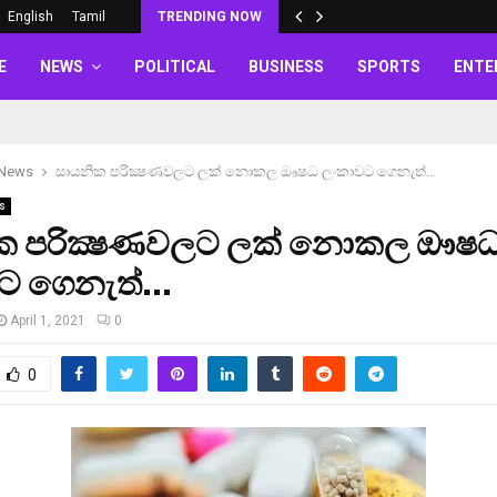
English
Tamil
TRENDING NOW
E
NEWS
POLITICAL
BUSINESS
SPORTS
ENTE
 News
සායනික පරික්‍ෂණවලට ලක් නොකල ඖෂධ ලංකාවට ගෙනැත්…
s
ක පරික්‍ෂණවලට ලක් නොකල ඖෂ
ට ගෙනැත්…
April 1, 2021
0
0