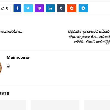
0
කට කොරෝනා…
වැවක් හදනකොට පරිසර
කියා කෑ ගහනවා.. පරිස
තමයි.. ඒකට ගස් හිට
Maimoonar
OSTS