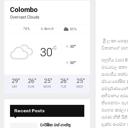
Colombo
Overcast Clouds
78%
6.4km/h
85%
ශ‍්‍රී ලංකා පො
°
30
C
විතානගේ මහ
30
°
පහුගිය වසර 0
°
30
මාධ්‍යවල කතා
සාමාජීය තත්වය
29
°
26
°
25
°
26
°
25
°
ස්වයංපෝෂිත 
SAT
SUN
MON
TUE
WED
සම්පූර්ණයෙන්
අභිමානය අරග
තිබෙනවා. සැ
එහෙම කරලා න
Recent Posts
පරණ නිති රි
දැක්ම ආරම්භ
වාර්ෂික බස් ගාස්තු