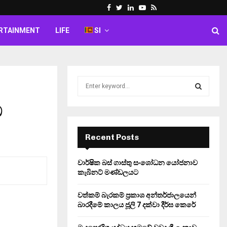
Facebook
Twitter
Linkedin
Youtube
Rss
RTAINMENT
LIFE
SI
S
e
a
ධ
S
r
c
E
h
Recent Posts
f
A
o
වාර්ෂික බස් ගාස්තු සංශෝධන යෝජනාව
r
R
කැබිනට් මණ්ඩලයට
:
C
වත්කම් බැරකම් ප්‍රකාශ අන්තර්ජාලයෙන්
බාරදීමේ කාලය ජූලි 7 දක්වා දීර්ඝ කෙරේ
H