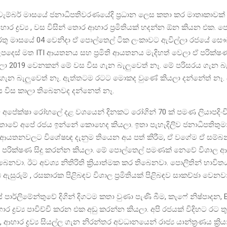
වැම්බර් මාසයේ ජනාධිපතිවරණයේදි ප්‍රධාන ලෙස කතා කර මාතෘකාවක
ාර ද්‍රව්‍ය , වස විසින් තොර ආහාර ප්‍රමිතියක් හදන්න ඕන කියන එක. 
ාර්තු මාසයේ 04 වෙනිදා ඒ පොල්තෙල් ටික ලංකාවට ඇවිල්ලා රජයේ සෞඛ
උපදෙස් මත ITI ආයතනය සහ ප්‍රමිති ආයතනය මැදිහත් වෙලා ඒ පරික්ෂ
ලා 2019 වෙනකන් මේ වස විස ගැන බැලුවෙත් නෑ. මේ පරිසරය ගැන බැ
ගැන බැලුවෙත් නෑ. ඇත්තටම රටට මොකද වුණේ කියලා දන්නේත් නෑ. 
විස කාලා තිබෙනවද දන්නෙත් නෑ.
පේක්ෂා රෝහලේ දළ වශයෙන් දිනකට රෝගින් 70 ක් පමණ ලියාපදිංච
ාවේ අපේ රජය ඉන්නේ කොහෙද කියලා. ඉතා පැහැදිලිව ජනාධිපතිතුමා
ආයතනවලට විශේෂඥ දැනුම තියෙන අය පත් කිරීම, ඒ වගේම ඒ සම්බ
පරික්ෂණ සිදු කරන්න කියලා. මේ පොල්තෙල් පමණක් නෙවේ විශාල ආහාර 
බෙනවා. ඊට අවශ්‍ය නිතිරිති ක්‍රියාත්මක කර තිබෙනවා. පොලිතින් භාවිත
සුරුම් , රසකාරක පිළිබඳව විශාල ප්‍රමිතියක් පිළිබඳව සාකච්ඡා වෙනවා
 පාර්ලිමේන්තුවේ දිගින් දිගටම කතා වුණා පැණි බීම, කැෆේ නිෂ්පාදන,
ර ද්‍රව්‍ය පාවිච්චි කරන එක අඩු කරන්න කියලා. අපි රජයක් විදිහට රට 
ආහාර ද්‍රව්‍ය සියල්ල ගැන නිරන්තර අවධානයෙන් රාජ්‍ය යාන්ත්‍රණය ක්‍රි