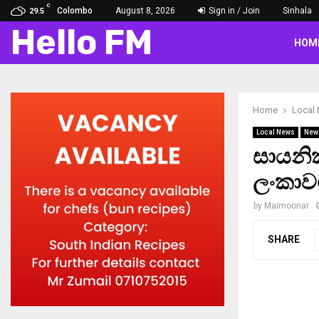
C
Colombo
August 8, 2026
Sign in / Join
Sinhala
29.5
Hello FM
HOM
Home
Local
Local News
New
සායනි
ලංකාව
by
Maimoonar
SHARE