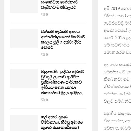
සංශෝධන යෝජනාව
කැබිනට් මණ්ඩලයට
අපි 2019 නො
0
විසින් තොර ආහ
ගැටළුවේදි, ම
අමාත්‍යංශයේ 
වත්කම් බැරකම් ප්‍රකාශ
අන්තර්ජාලයෙන් බාරදීමේ
කරේ. 2015 ඉඳ
කාලය ජූලි 7 දක්වා දීර්ඝ
මේ සධාචාරය 
කෙරේ
මොනතරම් වස 
0
අද වෙනකොට අ
මෙන්න මේ කත
මැදපෙරදිග යුද්ධය හමුවේ
වුවද ශ්‍රී ලංකාව ආර්ථික
තිබෙනවා මේ 
ප්‍රතිසංස්කරණ සාර්ථකව
නිරන්තරයෙන් 
ඉදිරියට ගෙන යනවා –
ජාත්‍යන්තර මූල්‍ය අරමුදල
පරික්ෂා කර ති
0
වලට සම්බන්ධ ඇ
පහුගිය කාලයේ
ගල් අඟුරු දූෂණ
විස කාරක, ආහා
විමර්ශනය: හිටපු අමාත්‍ය
කුමාර ජයකොඩිගෙන්
වෙන පැණිබිම, 