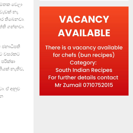
 අමතක වෙලා
වැඩක් නෑ.
කර තිබෙනවා.
ත්ති ගන්නවා.
ව ජනාධිපති
ිහට වසරකට
පරික්ෂා
ියක් නැතිව,
වා. ඒ අනුව
රන