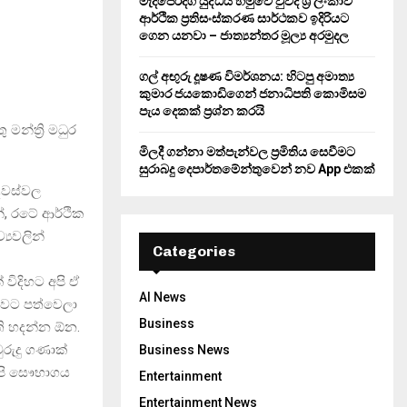
මැදපෙරදිග යුද්ධය හමුවේ වුවද ශ්‍රී ලංකාව
ආර්ථික ප්‍රතිසංස්කරණ සාර්ථකව ඉදිරියට
ගෙන යනවා – ජාත්‍යන්තර මූල්‍ය අරමුදල
ගල් අඟුරු දූෂණ විමර්ශනය: හිටපු අමාත්‍ය
කුමාර ජයකොඩිගෙන් ජනාධිපති කොමිසම
පැය දෙකක් ප්‍රශ්න කරයි
මන්ත්‍රි මධුර
මිලදී ගන්නා මත්පැන්වල ප්‍රමිතිය සෙවීමට
සුරාබදු දෙපාර්තමේන්තුවෙන් නව App එකක්
 දවස්වල
, රටේ ආර්ථික
්‍යවලින්
Categories
 විදිහට අපි ඒ
AI News
බවට පත්වෙලා
Business
ති හදන්න ඕන.
රුදු ගණාක්
Business News
අපි සෞභාගය
Entertainment
Entertainment News