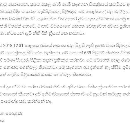
ොටු පෙරාගෙන, කටේ කෙල බේරි බෙරි කෑගහන විපක්ෂයේ කට්ටියට
රජයක් විදිහට කරන වැඩිපිළිවෙල පිළිබඳව. මේ පොල්තෙල් වල එල්ලිලා 
කාරණයක් විතරයි. සෑහෙන්න විස ආහාර ද්‍රව්‍ය ගැන අවධානය යොමු 
ිපත්ති විතරක් නෙවේ, මානව වර්ගයාගේ යහපත වෙනුවෙන් අවශ්‍ය ප්‍රතිප
බන්ධයෙන් දැඩි නිති රිති ක්‍රියාත්මක කරනවා.
සිට 2018.12.31 කාලයෙ රජයේ ආයතනවල සිදු වි ඇති දූෂණ වංචා පිළිබඳ
ේ මෛත්‍රිපාල සිරිසේන මැතිතුමා. මේ පොතේ 639 පිටුවේ තිබෙන විද
0 පමණ පියයුරු පිළිකා සඳහා ප්‍රතිකාර කරනවා. මේ බෙහෙත් අදාල රටේ 
නොකර ගෙන්වලා තිබෙනවා. මේ කෑගහන අය දන්නේ නෑ කිසිම ප්‍රමිත
නයක් නැතිව පිළිකාකාර ඖෂධ ගෙන්වලා තිබෙනවා.
 දූෂණ වංචා කරන රජයක් තිබ්බේ. අපි අවශ්‍ය නිතිය ක්‍රියාත්මක කරන
වාසයෙන් කියනවා අපි අනිවාර්යයෙන් ජනතාව වෙනුවෙන් කටයුතු ක
 පොරොන්දු කඩ කරන්නේ නෑ.
දුජන පෙරමුණ
ානය