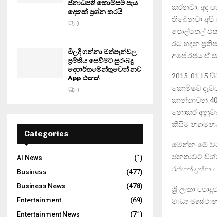
ජනාධිපති කොමිසම පැය
කරනවා. අද හ
දෙකක් ප්‍රශ්න කරයි
තිබෙනවා අපි 
0
පොල්තෙල් එක 
රට හදන ප්‍රත
මිලදී ගන්නා මත්පැන්වල
අපේ රජය ඒ සම්
ප්‍රමිතිය සෙවීමට සුරාබදු
දෙපාර්තමේන්තුවෙන් නව
2015 .01.15 
App එකක්
කොමිෂම දැම්ම
0
කාන්තාවන් 40
නොකර අනුමත 
කිසිම න්‍යාම
Categories
මෙන්න මේ වගේ
ජනතාවට විශ්
AI News
(1)
රජයක්.දුන්න
Business
(477)
Business News
(478)
ශ්‍රි ලංකා පො
Entertainment
(69)
මාධ්‍ය ම්‍යස්ථ
Entertainment News
(71)