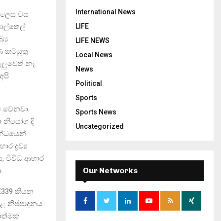
International News
් ලෙස වස
පොල්තෙල්
LIFE
්‍ය
LIFE NEWS
ණ කටයුතු
Local News
ලුවෙත් නෑ.
News
අපි
Political
Sports
ි වෙනවා.
Sports News
 නියෝග දි
Uncategorized
න්ධයෙන්
ද්‍රව්‍ය
ය, විවිධ ආහාර
Our Networks
.
 E339 කියන
තුළ නිෂ්පාදනය
යාත්මක