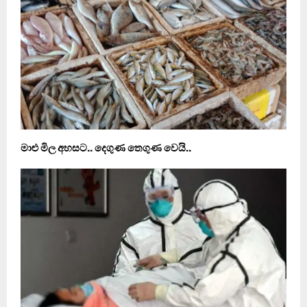
මාළු මිල අහසට.. දෙගුණ තෙගුණ වෙයි..