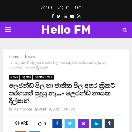
Sinhala
English
Tamil
Facebook
Twitter
Linkedin
Youtube
Rss
Hello FM
PRIMARY
MENU
Home
News
ලෙජන්ඩ් පිල හා ජාතික පිල අතර ක‍්‍රිකට් තරගයක් සුදුසු නෑ…-
ලෙජන්ඩ් නායක දිල්ෂාන්
News
Sports
Sports News
ලෙජන්ඩ් පිල හා ජාතික පිල අතර ක‍්‍රිකට්
තරගයක් සුදුසු නෑ…- ලෙජන්ඩ් නායක
දිල්ෂාන්
by
Maimoonar
April 10, 2021
780
SHARE
0