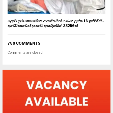
ලොව පුරා කොරෝනා ආසාදිතයින් ගණන ලක්ෂ 16 ඉක්මවයි-
අමෙරිකාවෙන් දිනකට ආසාදිතයින් 33256ක්
780 COMMENTS
Comments are closed.