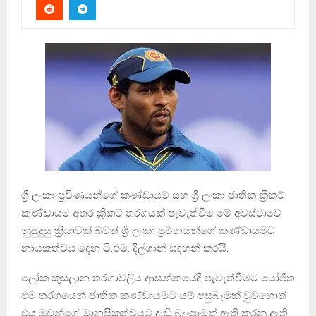
ශ්‍රී ලංකා ප‍්‍රවිණයන්ගේ කණ්ඩායම සහ ශ්‍රී ලංකා ජාතික ක‍්‍රිකට්
කණ්ඩායම අතර ක්‍රිකට් තරගයක් පැවැත්වීම මේ අවස්ථාවේ
නුසුදුසු ක්‍රියාවක් බවත් ශ්‍රී ලංකා ප්‍රවීනයන්ගේ කණ්ඩායමට
නායකත්වය දෙන ටී.එම්. දිල්ශාන් සඳහන් කරයි.
ලෝක කුසලාන තරගාවලිය ආසන්නයේදී පැවැත්වීමට යෝජිත
එම තරගයෙන් ජාතික කණ්ඩායමට යම් පසුබෑමක් වුවහොත්
එය ඔවුන්ගේ මානසිකත්වයට දැඩි බලපෑමක් ඇති කරනු ඇති