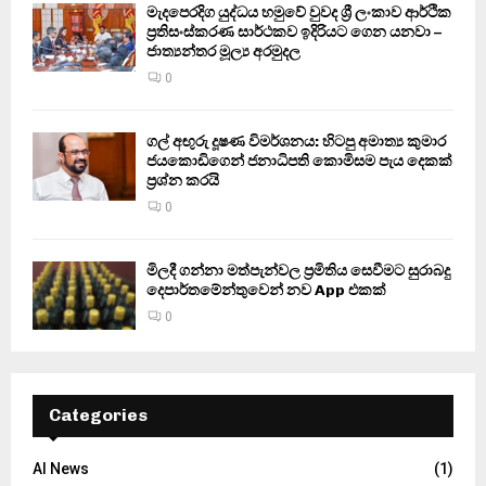
මැදපෙරදිග යුද්ධය හමුවේ වුවද ශ්‍රී ලංකාව ආර්ථික
ප්‍රතිසංස්කරණ සාර්ථකව ඉදිරියට ගෙන යනවා –
ජාත්‍යන්තර මූල්‍ය අරමුදල
0
ගල් අඟුරු දූෂණ විමර්ශනය: හිටපු අමාත්‍ය කුමාර
ජයකොඩිගෙන් ජනාධිපති කොමිසම පැය දෙකක්
ප්‍රශ්න කරයි
0
මිලදී ගන්නා මත්පැන්වල ප්‍රමිතිය සෙවීමට සුරාබදු
දෙපාර්තමේන්තුවෙන් නව App එකක්
0
Categories
AI News
(1)