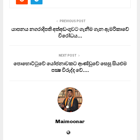
PREVIOUS POST
යාපනය නගරාදිපති අත්අඩංගුවට ගැනීම ගැන ඇමරිකාවේ
විරෝධය…
NEXT POST
පොහොට්ටුවේ යෝජනාවකට ආණ්ඩුවේ සෙසු සියළුම
පක්‍ෂ විරුද්ද වේ….
Maimoonar