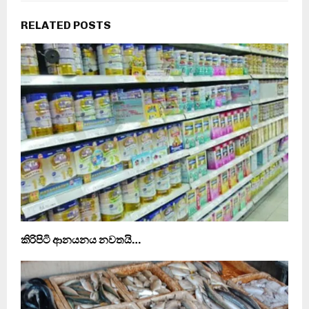
RELATED POSTS
කිරිපිටි ආනයනය නවතයි…