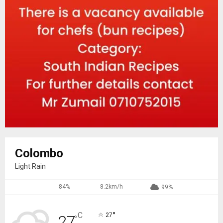
Colombo
Light Rain
84%
8.2km/h
99%
°
C
27
27
°