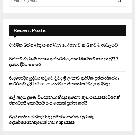
e
a
S
r
c
E
h
Recent Posts
f
A
o
වාර්ෂික බස් ගාස්තු සංශෝධන යෝජනාව කැබිනට් මණ්ඩලයට
r
R
:
වත්කම් බැරකම් ප්‍රකාශ අන්තර්ජාලයෙන් බාරදීමේ කාලය ජූලි 7
C
දක්වා දීර්ඝ කෙරේ
H
මැදපෙරදිග යුද්ධය හමුවේ වුවද ශ්‍රී ලංකාව ආර්ථික ප්‍රතිසංස්කරණ
සාර්ථකව ඉදිරියට ගෙන යනවා – ජාත්‍යන්තර මූල්‍ය අරමුදල
ගල් අඟුරු දූෂණ විමර්ශනය: හිටපු අමාත්‍ය කුමාර ජයකොඩිගෙන්
ජනාධිපති කොමිසම පැය දෙකක් ප්‍රශ්න කරයි
මිලදී ගන්නා මත්පැන්වල ප්‍රමිතිය සෙවීමට සුරාබදු
දෙපාර්තමේන්තුවෙන් නව App එකක්