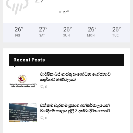
°
27
26
°
27
°
26
°
26
°
26
°
FRI
SAT
SUN
MON
TUE
Recent Posts
වාර්ෂික බස් ගාස්තු සංශෝධන යෝජනාව
කැබිනට් මණ්ඩලයට
0
වත්කම් බැරකම් ප්‍රකාශ අන්තර්ජාලයෙන්
බාරදීමේ කාලය ජූලි 7 දක්වා දීර්ඝ කෙරේ
0