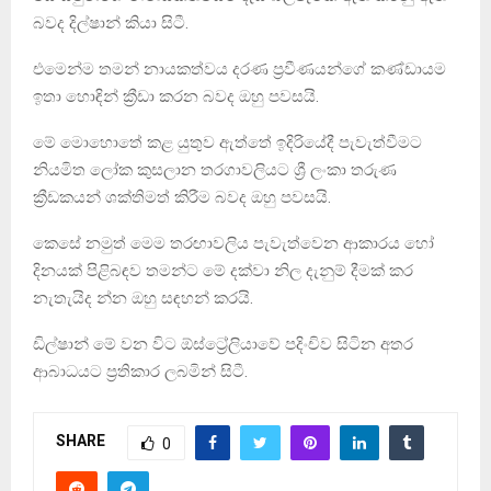
බවද දිල්ෂාන් කියා සිටී.
එමෙන්ම තමන් නායකත්වය දරණ ‍ප‍්‍රවීණයන්ගේ කණ්ඩායම
ඉතා හොඳින් ක්‍රීඩා කරන බවද ඔහු පවසයි.
මේ මොහොතේ කළ යුතුව ඇත්තේ ඉදිරියේදී පැවැත්වීමට
නියමිත ලෝක කුසලාන තරගාවලියට ශ්‍රී ලංකා තරුණ
ක්‍රීඩකයන් ශක්තිමත් කිරීම බවද ඔහු පවසයි.
කෙසේ නමුත් මෙම තරඟාවලිය පැවැත්වෙන ආකාරය හෝ
දිනයක් පිළිබඳව තමන්ට මේ දක්වා නිල දැනුම් දීමක් කර
නැතැයිද න්න ඔහු සඳහන් කරයි.
ඩිල්ෂාන් මේ වන විට ඕස්ට්‍රේලියාවේ පදිංචිව සිටින අතර
ආබාධයට ප්‍රතිකාර ලබමින් සිටී.
SHARE
0