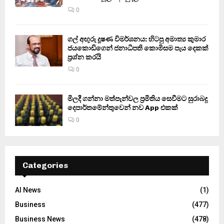
0
ගල් අඟුරු දූෂණ විමර්ශනය: හිටපු අමාත්‍ය කුමාර
ජයකොඩිගෙන් ජනාධිපති කොමිසම පැය දෙකක්
ප්‍රශ්න කරයි
0
මිලදී ගන්නා මත්පැන්වල ප්‍රමිතිය සෙවීමට සුරාබදු
දෙපාර්තමේන්තුවෙන් නව App එකක්
0
Categories
AI News
(1)
Business
(477)
Business News
(478)