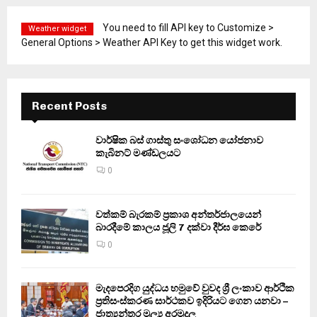
You need to fill API key to Customize >
Weather widget
General Options > Weather API Key to get this widget work.
Recent Posts
වාර්ෂික බස් ගාස්තු සංශෝධන යෝජනාව
කැබිනට් මණ්ඩලයට
0
වත්කම් බැරකම් ප්‍රකාශ අන්තර්ජාලයෙන්
බාරදීමේ කාලය ජූලි 7 දක්වා දීර්ඝ කෙරේ
0
මැදපෙරදිග යුද්ධය හමුවේ වුවද ශ්‍රී ලංකාව ආර්ථික
ප්‍රතිසංස්කරණ සාර්ථකව ඉදිරියට ගෙන යනවා –
ජාත්‍යන්තර මූල්‍ය අරමුදල