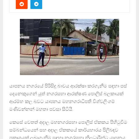
යාපනය නගරයේ පිරිසිදු බාවය ආරක්ෂා කරගැනීම සඳහා පස්
දෙනෙකුගෙන් යුත් නගරසභා ආරක්ෂණ පොලිස් බලකායක්
ආරම්භ කල බවට යාපනය මහනගරාධිපති විශ්වලිංගම්
මණිවන්නන් මහතා පවසා සිටියි.
කෙසේ වෙතත් අදාල මහනගරසභා පොලිස් ඒකකය පිහිටුවීම
සම්බන්ධයෙන් සහ අදාල ඒකකයේ කාර්යභාරය පිලිබඳව
ප්‍රකාශයක් ලබාගැනීම සඳහා නගරසභා නිලධාරීන්ට යාපනය