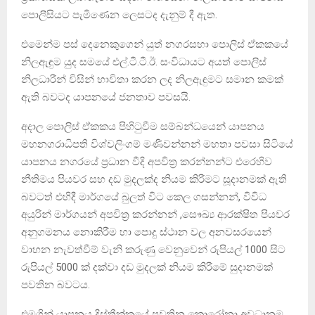
පොලීසියට පැමිණෙන ලෙසටද දැනුම් දී ඇත.
එමෙන්ම පස් දෙනෙකුගෙන් යුත් නගරසභා පොලිස් ඒකකයේ
නිලඇඳුම යුද සමයේ එල්.ටී.ටී.ඊ. සංවිධායට අයත් පොලිස්
නිලධාරීන් විසින් භාවිතා කරන ලද නිලඇඳුමට සමාන කමක්
ඇති බවටද යාපනයේ ජනතාව පවසයි.
අදාල පොලිස් ඒකකය පිහිටුවීම සම්බන්ධයෙන් යාපනය
මහනගරාධිපති විශ්වලිංගම් මණිවන්නන් මහතා පවසා සිටියේ
යාපනය නගරයේ ප්‍රධාන වීදි අපවිත්‍ර කරන්නන්ට එරෙහිව
නීතිමය පියවර සහ දඩ මුදලක්ද නියම කිරීමට සූදානමක් ඇති
බවටත් එහිදී මාර්ගයේ බුලත් විට කෙල ගසන්නන්, විවිධ
අයුරින් මාර්ගයන් අපවිත්‍ර කරන්නන් ,සෞඛ්‍ය ආරක්ෂිත පියවර
අනුගමනය නොකිරීම හා පොදු ස්ථාන වල අනවසරයෙන්
වාහන නැවත්වීම් වැනි කරුණු වෙනුවෙන් රුපියල් 1000 සිට
රුපියල් 5000 ක් දක්වා දඩ මුදලක් නියම කිරීමේ සුදානමක්
පවතින බවටය.
එමගින් යාපනය දිස්ත්‍රීක්කයේ පවතින කොරෝනා අවධානම