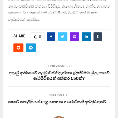
මැඩපැවත්වීමත් නගරය පිරිසිදුව තබාගැනීමටද හැකිවන බවට
යාපනය මහනගරාධිපති විශ්වලිංගම් මණිවනන් මහතා
වැඩිදුරටත් පැවසීය.
SHARE
0
PREVIOUS POST
දකුණු ආසියාවේ පළමු ඩිස්නිලන්තය ඉදිකිරීමට ශ්‍රී ලංකාවේ
බෝපිටියෙන් අක්කර 150ක්?
NEXT POST
කොටි පොලිසියක් හැදූ යාපනය නගරාධිපති අත්අඩංගුවේ…