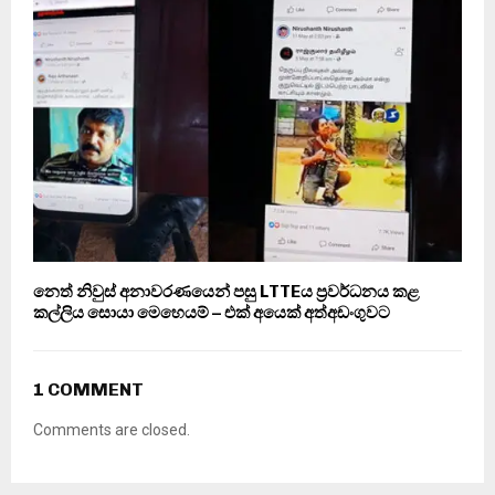
නෙත් නිවුස් අනාවරණයෙන් පසු LTTEය ප්‍රවර්ධනය කළ
කල්ලිය සොයා මෙහෙයම් – එක් අයෙක් අත්අඩංගුවට
1 COMMENT
Comments are closed.