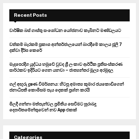
r
c
E
h
Recent Posts
f
A
o
වාර්ෂික බස් ගාස්තු සංශෝධන යෝජනාව කැබිනට් මණ්ඩලයට
r
R
:
වත්කම් බැරකම් ප්‍රකාශ අන්තර්ජාලයෙන් බාරදීමේ කාලය ජූලි 7
C
දක්වා දීර්ඝ කෙරේ
H
මැදපෙරදිග යුද්ධය හමුවේ වුවද ශ්‍රී ලංකාව ආර්ථික ප්‍රතිසංස්කරණ
සාර්ථකව ඉදිරියට ගෙන යනවා – ජාත්‍යන්තර මූල්‍ය අරමුදල
ගල් අඟුරු දූෂණ විමර්ශනය: හිටපු අමාත්‍ය කුමාර ජයකොඩිගෙන්
ජනාධිපති කොමිසම පැය දෙකක් ප්‍රශ්න කරයි
මිලදී ගන්නා මත්පැන්වල ප්‍රමිතිය සෙවීමට සුරාබදු
දෙපාර්තමේන්තුවෙන් නව App එකක්
Categories