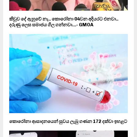
කිවුව දේ ඇහුවේ නෑ.. කොරෝනා 04වන අදියරට එනවා..
දරුණු ලෙස සමාජය ගිල ගන්නවා…- GMOA
කොරෝනා ආසාදනයෙන් සුවය ලැබු ගණන 172 දක්වා ඉහළට