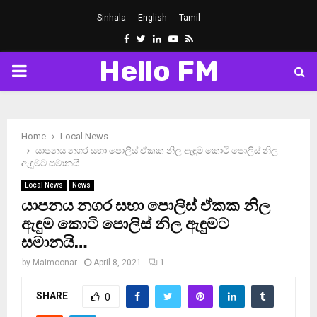
Sinhala
English
Tamil
Facebook
Twitter
Linkedin
Youtube
Rss
Hello FM
PRIMARY
MENU
Home
Local News
යාපනය නගර සභා පොලිස් ඒකක නිල ඇඳුම කොටි පොලිස් නිල
ඇඳුමට සමානයි…
Local News
News
යාපනය නගර සභා පොලිස් ඒකක නිල
ඇඳුම කොටි පොලිස් නිල ඇඳුමට
සමානයි…
by
Maimoonar
April 8, 2021
1
SHARE
0