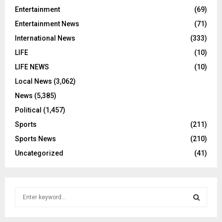
Entertainment
(69)
Entertainment News
(71)
International News
(333)
LIFE
(10)
LIFE NEWS
(10)
Local News
(3,062)
News
(5,385)
Political
(1,457)
Sports
(211)
Sports News
(210)
Uncategorized
(41)
S
e
a
S