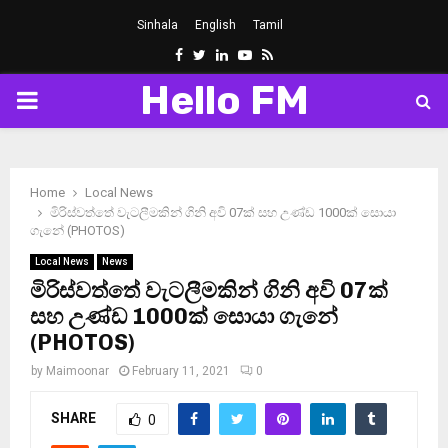
Sinhala
English
Tamil
Facebook
Twitter
Linkedin
Youtube
Rss
Hello FM
PRIMARY
MENU
Home
Local News
මිරිස්වත්තේ වැටලීමකින් ගිනි අවි 07ක් සහ උණ්ඩ 1000ක් සොයා
ගැනේ (PHOTOS)
Local News
News
මිරිස්වත්තේ වැටලීමකින් ගිනි අවි 07ක්
සහ උණ්ඩ 1000ක් සොයා ගැනේ
(PHOTOS)
by
Maimoonar
February 11, 2021
0
SHARE
0