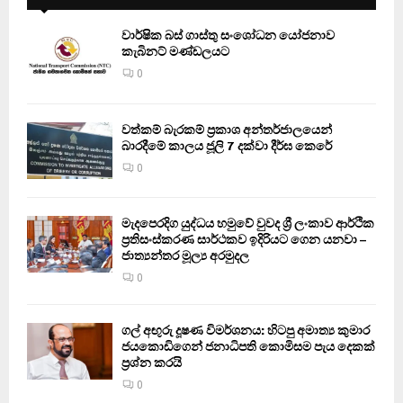
වාර්ෂික බස් ගාස්තු සංශෝධන යෝජනාව
කැබිනට් මණ්ඩලයට
0
වත්කම් බැරකම් ප්‍රකාශ අන්තර්ජාලයෙන්
බාරදීමේ කාලය ජූලි 7 දක්වා දීර්ඝ කෙරේ
0
මැදපෙරදිග යුද්ධය හමුවේ වුවද ශ්‍රී ලංකාව ආර්ථික
ප්‍රතිසංස්කරණ සාර්ථකව ඉදිරියට ගෙන යනවා –
ජාත්‍යන්තර මූල්‍ය අරමුදල
0
ගල් අඟුරු දූෂණ විමර්ශනය: හිටපු අමාත්‍ය කුමාර
ජයකොඩිගෙන් ජනාධිපති කොමිසම පැය දෙකක්
ප්‍රශ්න කරයි
0