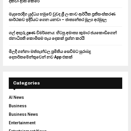
දක්වා දීර්ඝ කෙරේ
H
මැදපෙරදිග යුද්ධය හමුවේ වුවද ශ්‍රී ලංකාව ආර්ථික ප්‍රතිසංස්කරණ
සාර්ථකව ඉදිරියට ගෙන යනවා – ජාත්‍යන්තර මූල්‍ය අරමුදල
ගල් අඟුරු දූෂණ විමර්ශනය: හිටපු අමාත්‍ය කුමාර ජයකොඩිගෙන්
ජනාධිපති කොමිසම පැය දෙකක් ප්‍රශ්න කරයි
මිලදී ගන්නා මත්පැන්වල ප්‍රමිතිය සෙවීමට සුරාබදු
දෙපාර්තමේන්තුවෙන් නව App එකක්
Categories
AI News
Business
Business News
Entertainment