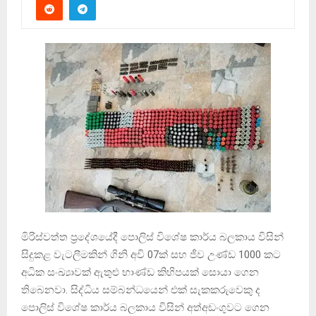
මිරිස්වත්ත ප්‍රදේශයේදී පොලිස් විශේෂ කාර්ය බලකාය විසින්
සිදුකළ වැටලීමකින් ගිනි අවි 07ක් සහ ජීව උණ්ඩ 1000 කට
අධික සංඛ්‍යාවක් ඇතුළු භාණ්ඩ කිහිපයක් සොයා ගෙන
තිබෙනවා. සිද්ධිය සම්බන්ධයෙන් එක් සැකකරුවෙකු ද
පොලිස් විශේෂ කාර්ය බලකාය විසින් අත්අඩංගුවට ගෙන