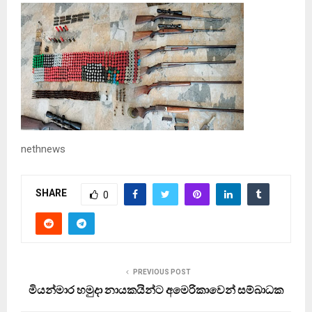
nethnews
SHARE
0
PREVIOUS POST
මියන්මාර හමුදා නායකයින්ට අමෙරිකාවෙන් සම්බාධක