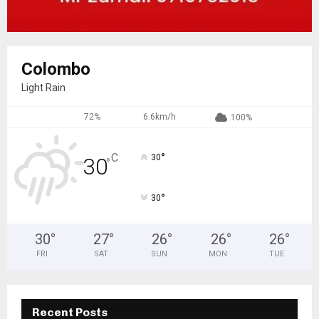
Colombo
Light Rain
72%
6.6km/h
100%
°
C
30
30
°
°
30
30
°
27
°
26
°
26
°
26
°
FRI
SAT
SUN
MON
TUE
Recent Posts