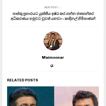
NEXT POST
පාස්කු ප්‍රහාරයට යුක්තිය ඉෂ්ඨ කර ගන්න ජාත්‍යන්තර
අධිකරණය හමුවට වුවත් යනවා – කාදිනල් හිමිපාණන්
Maimoonar
RELATED POSTS