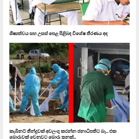
ශිෂ්‍යත්වය සහ උසස් පෙළ පිළිබඳ විශේෂ තීරණය අද
කැබිනට් තීන්දුවක් අවලංගු කරන්න ජනාධිපතිට බෑ.. එක
බොරුවක් වෙනුවට බොරු තුනක්..