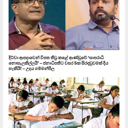
දිට්වා ආපදාවෙන් විපත තීව්‍ර කළේ ආණ්ඩුවේ ‘සාපරාධී
නොසැලකිල්ලයි’ – ජනාධිපතිට වසර 5ක සිරදඬුවමක් දිය
හැකියි! – උදය ගම්මන්පිල