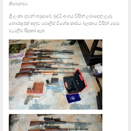
තිබෙනවා.
ශ්‍රී ලංකා ගුවන් හමුදාවේ බුද්ධි අංශය විසින් ලබාදෙනු ලැබූ
තොරතුරක් අනුව පොලිස් විශේෂ කාර්ය බලකාය විසින් මෙම
වැටලීම සිදුකර ඇත