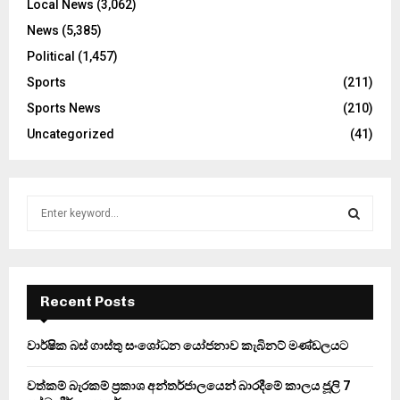
Local News
(3,062)
News
(5,385)
Political
(1,457)
Sports
(211)
Sports News
(210)
Uncategorized
(41)
S
e
a
S
r
c
E
h
Recent Posts
f
A
o
වාර්ෂික බස් ගාස්තු සංශෝධන යෝජනාව කැබිනට් මණ්ඩලයට
r
R
:
වත්කම් බැරකම් ප්‍රකාශ අන්තර්ජාලයෙන් බාරදීමේ කාලය ජූලි 7
C