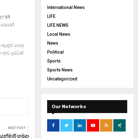
International News
LIFE
න් 69
ව පෙනේ.
LIFE NEWS
Local News
News
ඇතුළු පොදු
Political
ා තව දුරටත්
Sports
Sports News
Uncategorized
Our Networks
NEXT POST
ියන්මාර් හමුදා