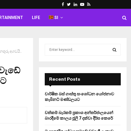
Facebook
Twitter
Linkedin
Youtube
Rss
RTAINMENT
LIFE
SI
S
තුරු අගවයි..
e
a
S
r
වැඩේ
c
E
h
ිට
Recent Posts
f
A
o
වාර්ෂික බස් ගාස්තු සංශෝධන යෝජනාව
r
R
කැබිනට් මණ්ඩලයට
:
C
වත්කම් බැරකම් ප්‍රකාශ අන්තර්ජාලයෙන්
බාරදීමේ කාලය ජූලි 7 දක්වා දීර්ඝ කෙරේ
H