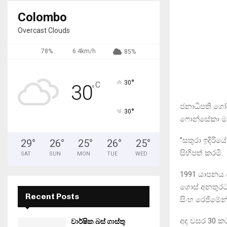
Colombo
Overcast Clouds
78%
6.4km/h
85%
°
30
C
30
°
ජනාධිපති ගෝඨ
°
30
ෆොන්සේකා මහත
”සතුරා ඉදිරි
29
°
26
°
25
°
26
°
25
°
සිහිපත් කරමි.
SAT
SUN
MON
TUE
WED
1991 යාපනය 
ගොස් අනතුරට
Recent Posts
සිංහ රෙජිමේන
අද වසර 30 කට
වාර්ෂික බස් ගාස්තු