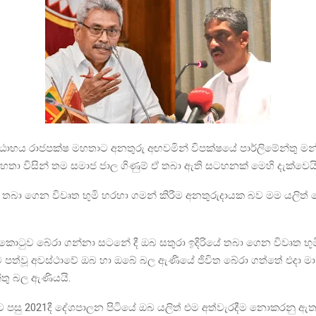
ාභය රාජපක්ෂ මහතාට අනතුරු අඟවමින් විපක්ෂයේ පාර්ලිමේන්තු මන්ත්‍
ා විසින් තම සමාජ ජාල ගිණුම් ඒ තබා ඇති සටහනක් මෙහි දැක්වෙයි
යේ තබා ගෙන විවෘත භුමි හරහා ගමන් කිරීම අනතුරුදායක බව මම යලිත
කොටුව බේරා ගන්නා සටනේ දී ඔබ සතුරා ඉදිරියේ තබා ගෙන විවෘත භු
 පත්වූ අවස්ථාවේ ඔබ හා ඔබේ බල ඇණියේ ජිවිත බේරා ගත්තේ එදා මා
්තු බල ඇණියයි.
 පසු 2021දී දේශපාලන පිටියේ ඔබ යලිත් එම අත්වැරදීම නොකරනු ඇත