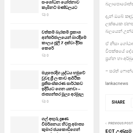
සංශෝධන යෝජනාව
බලාපොරොත්තු
කැබිනට් මණ්ඩලයට
0
දැන් ඔබේ කඳව
ලක්ෂයක ජනතා
බලයෙන් උන්ම
වත්කම් බැරකම් ප්‍රකාශ
අන්තර්ජාලයෙන් බාරදීමේ
කාලය ජූලි 7 දක්වා දීර්ඝ
ඒ නිසා ගෝඨා
කෙරේ
විපක්ෂයේ දේශ
0
ප්‍රශ්න හා අර
– සරත් ෆොන්
මැදපෙරදිග යුද්ධය හමුවේ
වුවද ශ්‍රී ලංකාව ආර්ථික
lankacnews
ප්‍රතිසංස්කරණ සාර්ථකව
ඉදිරියට ගෙන යනවා –
ජාත්‍යන්තර මූල්‍ය අරමුදල
0
SHARE
ගල් අඟුරු දූෂණ
PREVIOUS POST
විමර්ශනය: හිටපු අමාත්‍ය
කුමාර ජයකොඩිගෙන්
ECT උණුසුම ම