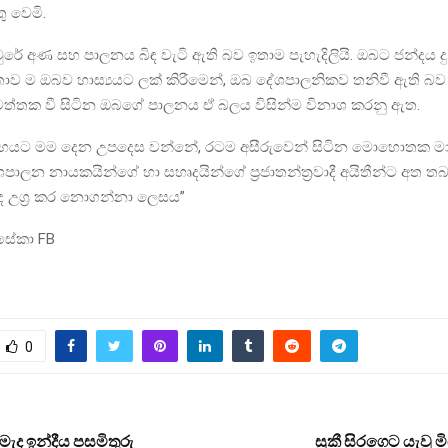
 වෙමි.
ුරේ අණ සහ පාලනය බිඳ වැටි ඇති බව ඉතාම පැහැදිලියි. ඔබට ජන්දය දු
ව ම ඔබව හාස්‍යයට ලක් කිරීමෙන්, ඔබ දේශපාලනිකව තනිවී ඇති බ
ත්තක වී සිටින ඔබගේ පාලනය ඒ බලය විසින්ම විනාශ කරනු ඇත.
භයට මම දෙන උපදෙස වන්නේ, රටම අසීරුවෙන් සිටින මොහොතක මා 
පාලන නායකයින්ගේ හා සහෘදයින්ගේ ප්‍රජාතන්ත්‍රවාදී අයිතීන්ට අත තබ
්බුද උග්‍ර කර නොගන්නා ලෙසය”
සේකා FB
0
ැද ඉන්දීය පසමිතුරු
සුකී සිරගෙට යැවූ ම