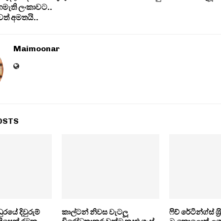
ගමැති ලංකාවට..
වත් අමතයි..
Maimoonar
OSTS
ුරයේ දිවුරුම්
කාල්ටන් නිවස වැටලූ
ෆිච් රේටින්ග්ස් ශ‍්