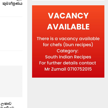
කුමන්ත‍්‍රණය
‍රි ලංකාව