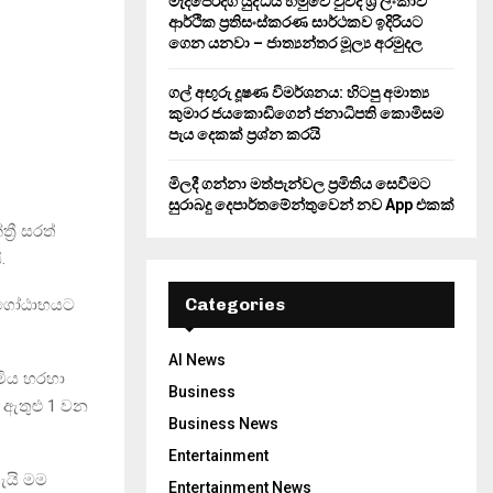
මැදපෙරදිග යුද්ධය හමුවේ වුවද ශ්‍රී ලංකාව
ආර්ථික ප්‍රතිසංස්කරණ සාර්ථකව ඉදිරියට
ගෙන යනවා – ජාත්‍යන්තර මූල්‍ය අරමුදල
ගල් අඟුරු දූෂණ විමර්ශනය: හිටපු අමාත්‍ය
කුමාර ජයකොඩිගෙන් ජනාධිපති කොමිසම
පැය දෙකක් ප්‍රශ්න කරයි
මිලදී ගන්නා මත්පැන්වල ප්‍රමිතිය සෙවීමට
සුරාබදු දෙපාර්තමේන්තුවෙන් නව App එකක්
රී සරත්
.
Categories
් ගෝඨාභයට
AI News
මිය හරහා
Business
 ඇතුළු 1 වන
Business News
Entertainment
ැයි මම
Entertainment News