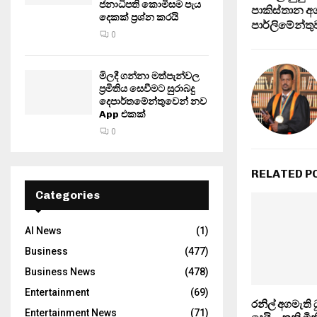
ජනාධිපති කොමිසම පැය
පාකිස්තාන අ
දෙකක් ප්‍රශ්න කරයි
පාර්ලිමේන්තු
0
මිලදී ගන්නා මත්පැන්වල
ප්‍රමිතිය සෙවීමට සුරාබදු
දෙපාර්තමේන්තුවෙන් නව
App එකක්
0
RELATED P
Categories
AI News
(1)
Business
(477)
Business News
(478)
Entertainment
(69)
රනිල් අගමැති ධ
Entertainment News
(71)