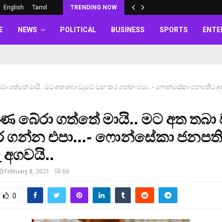
English
Tamil
TRENDING NOW
E
NEWS
POLITICAL
BUSINESS
SPORTS
ENTE
රා ගත්තේ මායි.. මට අත තබා වැඩේ වන කර ගන්න එපා…- ෆොන්සේකා ජනපතිට අන
ණ බේරා ගත්තේ මායි.. මට අත තබා 
 ගන්න එපා…- ෆොන්සේකා ජනපත
 අගවයි..
February 8, 2021
66
0