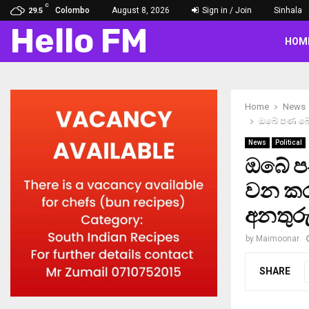
C
Colombo
August 8, 2026
Sign in / Join
Sinhala
29.5
Hello FM
HOM
Home
News
ඔබේ පණ බේ
News
Political
ඔබේ ප
වන කර
අනතුරු
by
Maimoonar
SHARE