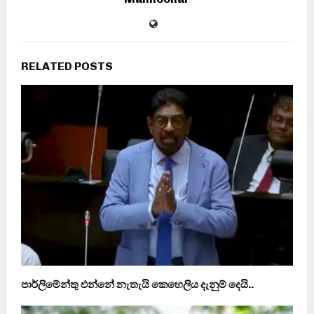
RELATED POSTS
පාර්ලිමේන්තු එන්නේ නැතැයි කෙහෙලිය දැනුම් දෙයි..