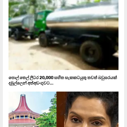
පොල් තෙල් ලීටර 20,000 සහිත සැකකටයුතු තවත් බවුසරයක්
දඹුල්ලෙන් අත්අඩංගුවට…