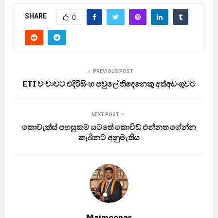
SHARE
0
PREVIOUS POST
ETI වංචාවට එදිරිසිංහ පවුලේ තිදෙනෙකු අත්අඩංගුවට
NEXT POST
කොවැක්ස් පහසුකම යටතේ කොවිඩ් එන්නත ගේන්න
කැබිනට් අනුමැතිය
Maimoonar