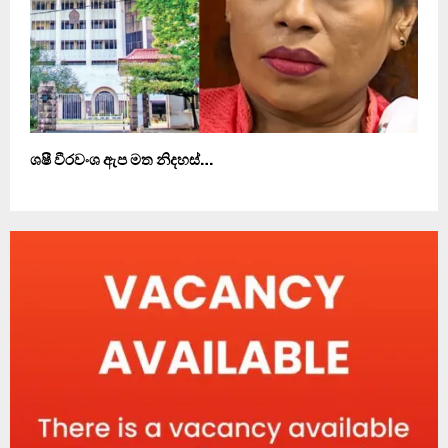
ශෂී වීරවංශ ඇප මත නිදහස්…