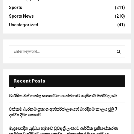
Sports
(211)
Sports News
(210)
Uncategorized
(41)
S
e
a
S
r
c
E
h
Recent Posts
f
A
o
වාර්ෂික බස් ගාස්තු සංශෝධන යෝජනාව කැබිනට් මණ්ඩලයට
r
R
:
වත්කම් බැරකම් ප්‍රකාශ අන්තර්ජාලයෙන් බාරදීමේ කාලය ජූලි 7
C
දක්වා දීර්ඝ කෙරේ
H
මැදපෙරදිග යුද්ධය හමුවේ වුවද ශ්‍රී ලංකාව ආර්ථික ප්‍රතිසංස්කරණ