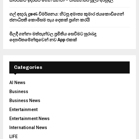
සාර්ථකව ඉදිරියට ගෙන යනවා – ජාත්‍යන්තර මූල්‍ය අරමුදල
ගල් අඟුරු දූෂණ විමර්ශනය: හිටපු අමාත්‍ය කුමාර ජයකොඩිගෙන්
ජනාධිපති කොමිසම පැය දෙකක් ප්‍රශ්න කරයි
මිලදී ගන්නා මත්පැන්වල ප්‍රමිතිය සෙවීමට සුරාබදු
දෙපාර්තමේන්තුවෙන් නව App එකක්
Categories
AI News
Business
Business News
Entertainment
Entertainment News
International News
LIFE