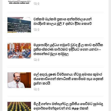
0
වත්කම් බැරකම් ප්‍රකාශ අන්තර්ජාලයෙන්
බාරදීමේ කාලය ජූලි 7 දක්වා දීර්ඝ කෙරේ
0
මැදපෙරදිග යුද්ධය හමුවේ වුවද ශ්‍රී ලංකාව ආර්ථික
ප්‍රතිසංස්කරණ සාර්ථකව ඉදිරියට ගෙන යනවා –
ජාත්‍යන්තර මූල්‍ය අරමුදල
0
ගල් අඟුරු දූෂණ විමර්ශනය: හිටපු අමාත්‍ය කුමාර
ජයකොඩිගෙන් ජනාධිපති කොමිසම පැය දෙකක්
ප්‍රශ්න කරයි
0
මිලදී ගන්නා මත්පැන්වල ප්‍රමිතිය සෙවීමට සුරාබදු
දෙපාර්තමේන්තුවෙන් නව App එකක්