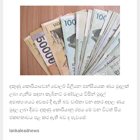
දකුණු කොරියාවෙන් ඩොලර් මිලියන පන්සියයක ණය මුදලක්
ලබා ගැනීම සඳහා කැබිනට් මණ්ඩලය විසින් මුදල්
අමාත්‍යංශයට අවසර දී ඇති බව වාර්තා වන අතර අදාල ණය
මුදල ලබා දීමට දකුණු කොරියානු රජය මේ වන විටත් සිය
එකඟතාවය පළ කර ඇති බව ද පැවසේ.
lankaleadnews