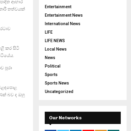
්පාදිත ආහාර
Entertainment
කාරී තත්වයක්
Entertainment News
International News
 රටාව
LIFE
LIFE NEWS
ි කර සිටි
Local News
ිටියේය.
News
Political
ව පුරා
Sports
Sports News
 වෙළඳපොළ
Uncategorized
ක් බව ද ඔහු
Our Networks