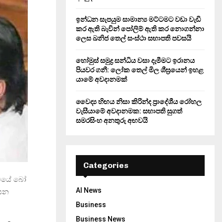
ඉන්ධන සැපයුම සාමාන්‍ය මට්ටමට වඩා වැඩි
කර ඇති බැවින් පෝලිම් ඇති කර නොගන්නා
ලෙස ඛනිජ තෙල් සංස්ථා සභාපති පවසයි
හෝමුස් සමුද්‍ර සන්ධිය වසා දැමීමට ඉරානය
පියවර ගනී: ලෝක තෙල් මිල ශීඝ්‍රයෙන් ඉහළ
යාමේ අවදානමක්
වෛද්‍ය හිඟය නිසා කිරින්ද ප්‍රාදේශීය රෝහල
වැසීයාමේ අවදානමක: සභාපති සුගත්
සමරසිංහ අනතුරු අඟවයි
Categories
ිටියේ බෝ
AI News
 යන
Business
Business News