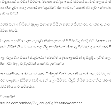
ර්ඝ විග්‍රහයක් කරමින් වීරවංශ මහතා චෝදනා කර සිටියේ කෘතිම ලෙස නිෂ
ායනික ද්‍රව්‍ය යෙදූ ආහාර හේතුවෙන් ජනතාවගේ සෞඛ්‍යට දැඩි අන්තරා
තිබෙන බවයි.
ුරටත් පවසා සිටියේ අදාල සමාගම් විසින් මෙරට ජීවන රටාව සහ ආහාර
සිටින බවයි.
ලෙස හඳුන්වා දෙන ඇතැම් නිෂ්පාදනයන් පිළිබඳවද එහිදී එම මහතා හෙළ
ගම් විසින් සිය බලය යොදා සිදු කරමින් පවතින දෑ පිළිබඳවද හෙළි කර ස
 බලවේග විසින් නිළධාරීන් මෙන්ම දේශපාළකයින් ද මිළදී ගැනීම ලො
තින බව ඔහු වැඩිදුරටත් පෙන්වා දුන්නේය.
 සහ සංකීර්ණ තත්වය යටතේ; මිනිසුන් විශ්වාසය තියා පත් කළ 225ට,
 පාළනය කිරීමට ඉඩදී ඔහේ බලා සිටීමට සිදුවී තිබීම සෝචනීය කරුණ
අනාවරණය කර සිටියේය.
ව පහතින්
youtube.com/embed/7v_lgnugeFg?feature=oembed