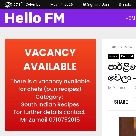
C
Colombo
May 14, 2026
Sign in / Join
Sinhala
27.2
Hello FM
HOM
Home
News
News
Political
පාර්ළි
වෙලා –
by
Maimoonar
SHARE