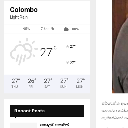
Colombo
Light Rain
95%
7.6km/h
100%
°
27
C
27
°
°
27
27
°
26
°
27
°
27
°
27
°
THU
FRI
SAT
SUN
MON
කර්මාන්ත අමා
නොවන රෝග ස
Recent Posts
පැතිකඩයන් 
කොළඹ කොටස්