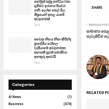
හෝමුස් සමුද්‍ර සන්ධිය වසා
දැමීමට ඉරානය පියවර
SHARE
ගනී: ලෝක තෙල් මිල
ශීඝ්‍රයෙන් ඉහළ යාමේ
අවදානමක්
0
PREVIOUS POST
සාමාන්‍ය පෙළ
පැවැත්වීම ගැ
වෛද්‍ය හිඟය නිසා කිරින්ද
ප්‍රාදේශීය රෝහල
වැසීයාමේ අවදානමක:
සභාපති සුගත් සමරසිංහ
අනතුරු අඟවයි
0
Categories
RELATED P
AI News
(1)
Business
(474)