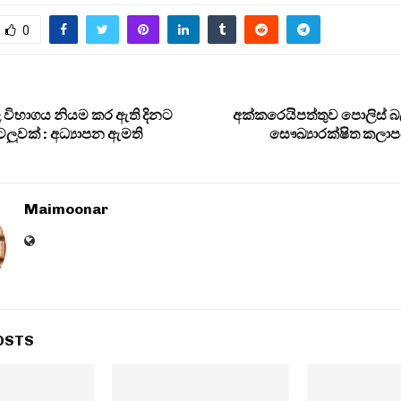
0
 විභාගය නියම කර ඇති දින‌ට
අක්කරෙයිපත්තුව පොලිස් බල 
ටලුවක් : අධ්‍යාපන ඇමති
සෞඛ්‍යාරක්ෂිත කලා
Maimoonar
OSTS