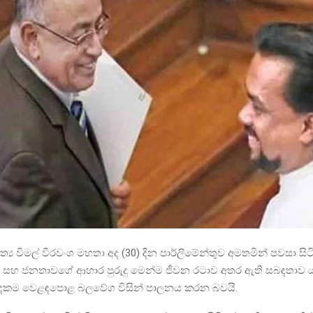
ත්‍ය විමල් වීරවංශ මහතා අද (30) දින පාර්ලිමේන්තුව අමතමින් පවසා ස
හ ජනතාවගේ ආහාර පුරුදු මෙන්ම ජීවන රටාව අතර ඇති සබඳතාව
දෙකම වෙළඳපොළ බලවේග විසින් පාලනය කරන බවයි.