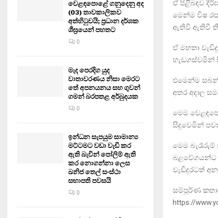
ඒ පිළිබඳව දී
වෙළඳපොළේ ගනුදෙනු අද
(03) තාවකාලිකව
මෙන්ම විෂ රස
අත්හිටුවයි; ප්‍රධාන දර්ශක
ඇතිවී ඇතිවී 
ශීඝ්‍රයෙන් පහතට
0
ඒ මහතා වැඩිද
හැඩගස්වමින් 
මැද පෙරදිග යුද
වාතාවරණය නිසා මෙරට
එමෙන්ම සබන් 
තේ අපනයනය සහ ගුවන්
අතර අදාල සමා
ගමන් බරපතළ අර්බුදයක
0
මෙම වෙළඳපොළ
සිදුවෙමින් පව
ඉන්ධන සැපයුම සාමාන්‍ය
මෙම බැරෑරුම්
මට්ටමට වඩා වැඩි කර
ඇති බැවින් පෝලිම් ඇති
බළවේගයන්ට රට
කර නොගන්නා ලෙස
වැඩිදුරටත් 
ඛනිජ තෙල් සංස්ථා
සභාපති පවසයි
සම්පූර්ණ කතා
0
https://www.