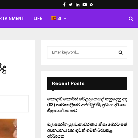
Facebook
Twitter
Linkedin
Youtube
Rss
RTAINMENT
LIFE
SI
S
e
a
දු
S
r
c
E
h
Recent Posts
f
A
o
කොළඹ කොටස් වෙළඳපොළේ ගනුදෙනු අද
r
R
(03) තාවකාලිකව අත්හිටුවයි; ප්‍රධාන දර්ශක
:
ශීඝ්‍රයෙන් පහතට
C
මැද පෙරදිග යුද වාතාවරණය නිසා මෙරට තේ
H
අපනයනය සහ ගුවන් ගමන් බරපතළ
අර්බුදයක