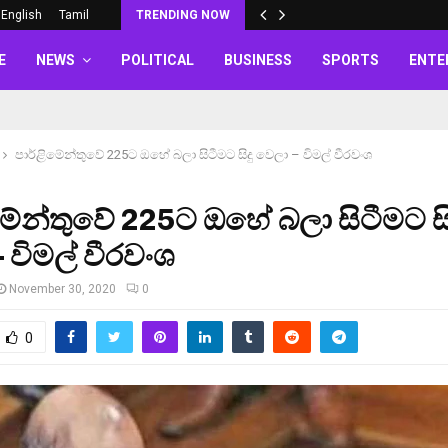
English
Tamil
TRENDING NOW
E
NEWS
POLITICAL
BUSINESS
SPORTS
ENTE
පාර්ළිමේන්තුවේ 225ට ඔහේ බලා සිටීමට සිදු වෙලා – විමල් වීරවංශ
මේන්තුවේ 225ට ඔහේ බලා සිටීමට සි
 විමල් වීරවංශ
November 30, 2020
0
0