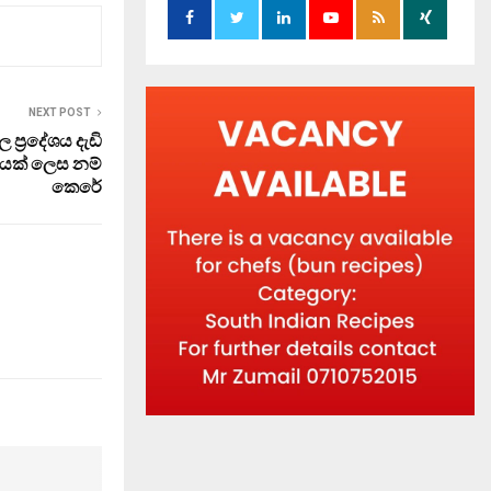
NEXT POST
ප්‍රදේශය දැඩි
පයක් ලෙස නම්
කෙරේ