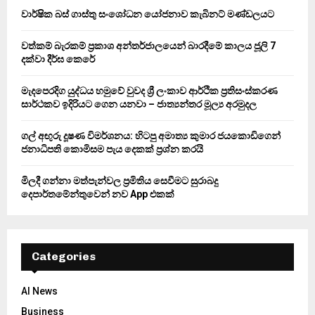
o
වාර්ෂික බස් ගාස්තු සංශෝධන යෝජනාව කැබිනට් මණ්ඩලයට
r
R
:
වත්කම් බැරකම් ප්‍රකාශ අන්තර්ජාලයෙන් බාරදීමේ කාලය ජූලි 7
C
දක්වා දීර්ඝ කෙරේ
H
මැදපෙරදිග යුද්ධය හමුවේ වුවද ශ්‍රී ලංකාව ආර්ථික ප්‍රතිසංස්කරණ
සාර්ථකව ඉදිරියට ගෙන යනවා – ජාත්‍යන්තර මූල්‍ය අරමුදල
ගල් අඟුරු දූෂණ විමර්ශනය: හිටපු අමාත්‍ය කුමාර ජයකොඩිගෙන්
ජනාධිපති කොමිසම පැය දෙකක් ප්‍රශ්න කරයි
මිලදී ගන්නා මත්පැන්වල ප්‍රමිතිය සෙවීමට සුරාබදු
දෙපාර්තමේන්තුවෙන් නව App එකක්
Categories
AI News
Business