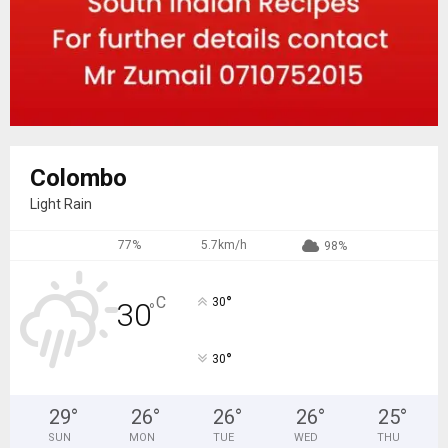
Colombo
Light Rain
77%
5.7km/h
98%
°
C
30
30
°
°
30
29
°
26
°
26
°
26
°
25
°
SUN
MON
TUE
WED
THU