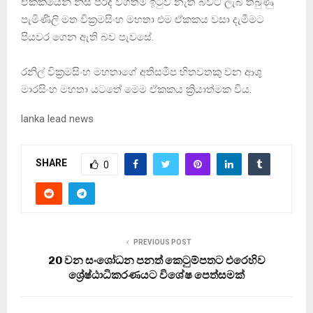
ඒකකයෙන් නිසි පරිදි වගතීම ඉටුව නැති බවට ලැබී තිබුණු
පැමිණිලි මත වික්‍රමසිංහ මහතා එම ඒකකය වසා දැමීමට
පියවර ගෙන ඇති බව පැවසේ.
රනිල් වික්‍රමසිංහ මහතාගේ අතිසමීප හිතවතකු වන ආශු
මාරසිංහ මහතා යටත‌ේ මෙම ඒකකය ක්‍රියාත්මක විය.
lanka lead news
SHARE
0
PREVIOUS POST
20 වන සංශෝධන පනත් කෙටුම්පතට එරෙහිව
ශ්‍රේෂ්ඨාධිකරණයට විශේෂ පෙත්සමක්