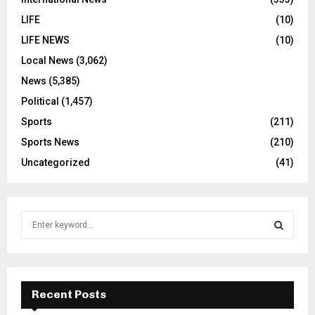
LIFE
(10)
LIFE NEWS
(10)
Local News
(3,062)
News
(5,385)
Political
(1,457)
Sports
(211)
Sports News
(210)
Uncategorized
(41)
S
e
a
S
r
c
E
h
Recent Posts
f
A