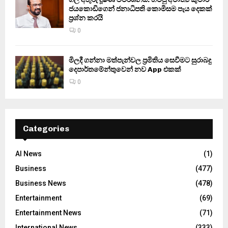
ජයකොඩිගෙන් ජනාධිපති කොමිසම පැය දෙකක්
ප්‍රශ්න කරයි
0
මිලදී ගන්නා මත්පැන්වල ප්‍රමිතිය සෙවීමට සුරාබදු
දෙපාර්තමේන්තුවෙන් නව App එකක්
0
Categories
AI News
(1)
Business
(477)
Business News
(478)
Entertainment
(69)
Entertainment News
(71)
International News
(333)