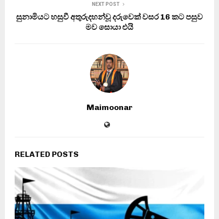
NEXT POST
සුනාමියට හසුවී අතුරුදහන්වූ දරුවෙක් වසර 16 කට පසුව
මව සොයා එයි
Maimoonar
RELATED POSTS