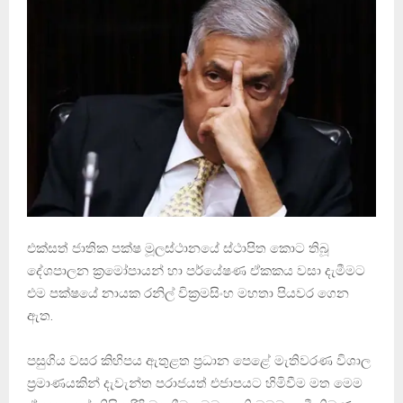
එක්සත් ජාතික පක්ෂ මූලස්ථානයේ ස්ථාපිත කොට තිබූ
දේශපාලන ක්‍රමෝපායන් හා පර්යේෂණ ඒකකය වසා දැමීමට
එම පක්ෂයේ නායක රනිල් වික්‍රමසිංහ මහතා පියවර ගෙන
ඇත.
පසුගිය වසර කිහිපය ඇතුළත ප්‍රධාන පෙළේ මැතිවරණ විශාල
ප්‍රමාණයකින් දැවැන්ත පරාජයත් එජාපයට හිමිවීම මත මෙම