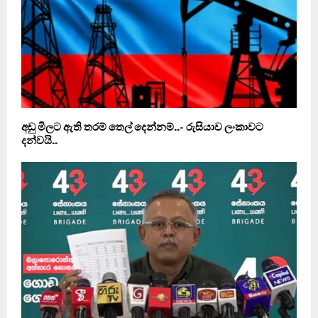
අඩු මිලට ඇති තරම් තෙල් දෙන්නම්..- රුසියාව ලංකාවට
දන්වයි..