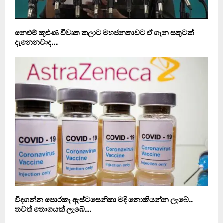
නෙළුම් කුළුණ විවෘත කලාට මහජනතාවට ඒ ගැන සතුටක්
දැනෙනවාද…
විදගන්න පොරකෑ ඇස්ටසෙනිකා මදි නොකියන්න ලැබේ..
තවත් තොගයක් ලැබේ…