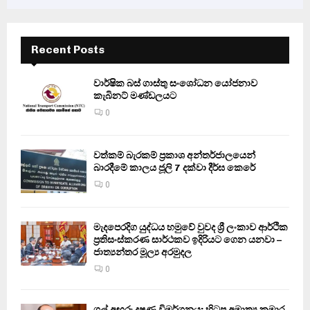
Recent Posts
වාර්ෂික බස් ගාස්තු සංශෝධන යෝජනාව
කැබිනට් මණ්ඩලයට
0
වත්කම් බැරකම් ප්‍රකාශ අන්තර්ජාලයෙන්
බාරදීමේ කාලය ජූලි 7 දක්වා දීර්ඝ කෙරේ
0
මැදපෙරදිග යුද්ධය හමුවේ වුවද ශ්‍රී ලංකාව ආර්ථික
ප්‍රතිසංස්කරණ සාර්ථකව ඉදිරියට ගෙන යනවා –
ජාත්‍යන්තර මූල්‍ය අරමුදල
0
ගල් අඟුරු දූෂණ විමර්ශනය: හිටපු අමාත්‍ය කුමාර