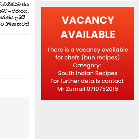
 විශිෂ්ඨම ජය
ණට – එජාපය,
පරාජය ලබයි –
ාව 3%ක නවතී