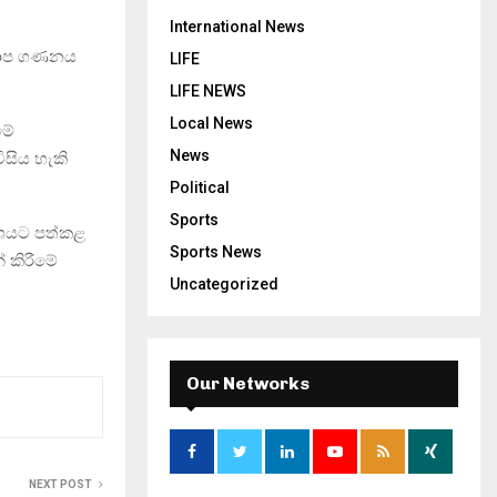
International News
මනාප ගණනය
LIFE
LIFE NEWS
Local News
මේ
News
ිසිය හැකි
Political
Sports
රකාශයට පත්කළ
Sports News
් කිරීමේ
Uncategorized
Our Networks
NEXT POST