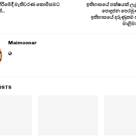
ිරීමේදී මැතිවරණ කොමිසමට
ඉතිහාසයේ පක්ෂයක් ලැබූ
..
පොදුජන පෙරමු
ඉතිහාසයේ දරුණුතම 
මාළිම
Maimoonar
OSTS