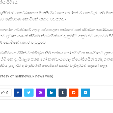
ියාසිටියේ.
මැතිවරණ කොට්ඨාශයක මන්තී‍්‍රවරයෙකු තේරීපත් වී නොමැති නම් 
 බව මැතිවරණ කොමිෂන් සභාව පවසනවා.
කෙරෙන අවස්ථාවේ අදාළ දේශපාලන පක්ෂයේ හෝ ස්වාධීන කණ්ඩාය
ට ප‍්‍රධාන ගණන් කිරීමේ නිලධාරීන්ගේ දැනුම්දීම අනුව එම ශාලාවට පිව
ණ කොමිෂන් සභාව පැවසුවේ.
ධාරීවරයා විසින් මන්තී‍්‍රධූර හිමි පක්ෂය හෝ ස්වාධීන කණ්ඩායම් ප‍්‍
රධූර හිමි නොවූ සියලූම පක්ෂ හෝ කණ්ඩායම්වල නියෝජිතයින් ඡන්ද ගණන
ඉවත්විය යුතු බව ද මැතිවරණ කොමිෂන් සභාව වැඩිදුරටත් සඳහන් කළා.
urtesy of nethnews.lk news web)
0