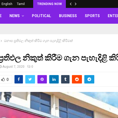
English
Tamil
TRENDING NOW
E
NEWS
POLITICAL
BUSINESS
SPORTS
ENTE
මනාප ප‍්‍රතිඵල නිකුත් කිරීම ගැන පැහැදිළි කිරීමක්
්‍රතිඵල නිකුත් කිරීම ගැන පැහැදිළි කි
August 7, 2020
0
0