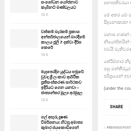
සංශෝධන යෝජනාව
සභාපතිවරයා ක
කැබිනට් මණ්ඩලයට
මේ අතර යම් 
0
සිදුනොකරන
වත්කම් බැරකම් ප්‍රකාශ
මනාප ගණන් 
අන්තර්ජාලයෙන් බාරදීමේ
නියෝජිතයින් හ
කාලය ජූලි 7 දක්වා දීර්ඝ
කෙරේ
බවයි මැතිවර
0
තේරීම්භාර නිල
පසු මන්තී‍්‍
මැදපෙරදිග යුද්ධය හමුවේ
පරිශ‍්‍රයෙන් 
වුවද ශ්‍රී ලංකාව ආර්ථික
ප්‍රතිසංස්කරණ සාර්ථකව
ඉදිරියට ගෙන යනවා –
(under the co
ජාත්‍යන්තර මූල්‍ය අරමුදල
0
SHARE
ගල් අඟුරු දූෂණ
විමර්ශනය: හිටපු අමාත්‍ය
කුමාර ජයකොඩිගෙන්
PREVIOUS POST