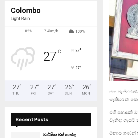
Colombo
Light Rain
82%
7.4km/h
100%
°
27
C
27
°
°
27
27
°
27
°
27
°
26
°
26
°
මහ මැතිවරණයට
THU
FRI
SAT
SUN
MON
මැතිවරණ කො
එහි සභාපති මහ
Recent Posts
වැනිදා ගැසට්
මනාප ගණන් කි
වාර්ෂික බස් ගාස්තු