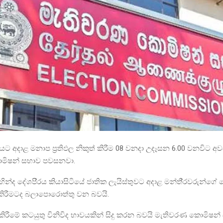
 අදාළ මනාප ප‍්‍රතිඵල නිකුත් කිරීම 08 වනදා උදෑසන 6.00 වනවිට 
මිෂන් සභාව පවසනවා.
ින්ද දේශපි‍්‍රය කියාසිටියේ ජාතික ලැයිස්තුවට අදාළ මන්තී‍්‍රවරුන්
 කිරීමටද බලාපොරොත්තු වන බවයි.
රීමේ කටයුතු විනිවිද භාවයකින් සිදු කරන බවයි මැතිවරණ කොමිෂන