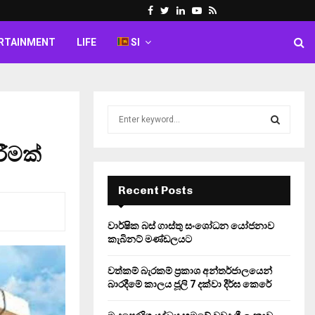
Facebook
Twitter
Linkedin
Youtube
Rss
RTAINMENT
LIFE
SI
S
e
a
රීමක්
S
r
c
E
h
Recent Posts
f
A
o
වාර්ෂික බස් ගාස්තු සංශෝධන යෝජනාව
r
R
කැබිනට් මණ්ඩලයට
:
C
වත්කම් බැරකම් ප්‍රකාශ අන්තර්ජාලයෙන්
බාරදීමේ කාලය ජූලි 7 දක්වා දීර්ඝ කෙරේ
H