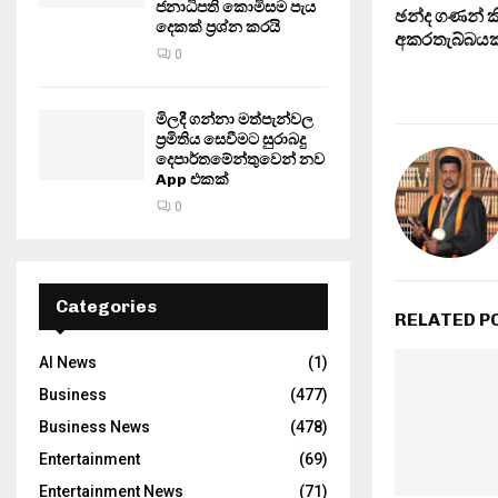
ජනාධිපති කොමිසම පැය
ඡන්ද ගණන් ක
දෙකක් ප්‍රශ්න කරයි
අකරතැබ්බයක්
0
මිලදී ගන්නා මත්පැන්වල
ප්‍රමිතිය සෙවීමට සුරාබදු
දෙපාර්තමේන්තුවෙන් නව
App එකක්
0
Categories
RELATED P
AI News
(1)
Business
(477)
Business News
(478)
Entertainment
(69)
Entertainment News
(71)