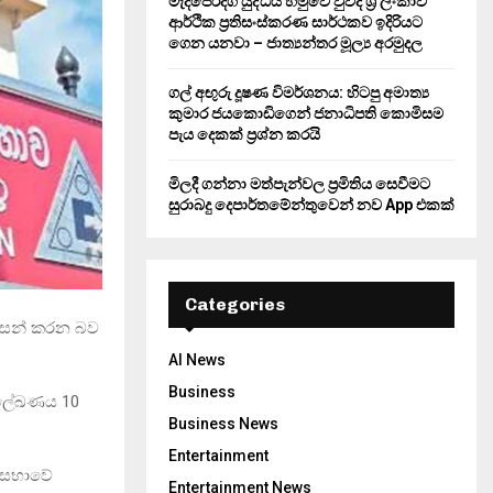
මැදපෙරදිග යුද්ධය හමුවේ වුවද ශ්‍රී ලංකාව
ආර්ථික ප්‍රතිසංස්කරණ සාර්ථකව ඉදිරියට
ගෙන යනවා – ජාත්‍යන්තර මූල්‍ය අරමුදල
ගල් අඟුරු දූෂණ විමර්ශනය: හිටපු අමාත්‍ය
කුමාර ජයකොඩිගෙන් ජනාධිපති කොමිසම
පැය දෙකක් ප්‍රශ්න කරයි
මිලදී ගන්නා මත්පැන්වල ප්‍රමිතිය සෙවීමට
සුරාබදු දෙපාර්තමේන්තුවෙන් නව App එකක්
Categories
අවසන් කරන බව
AI News
Business
ගේ ලේඛණය 10
Business News
Entertainment
් සභාවේ
Entertainment News