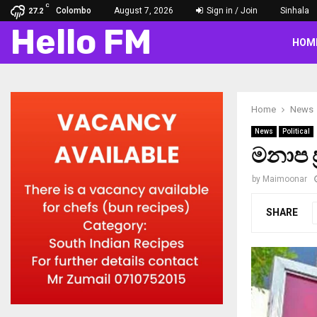
C
Colombo
August 7, 2026
Sign in / Join
Sinhala
27.2
Hello FM
HOM
Home
News
News
Political
මනාප ප‍
by
Maimoonar
SHARE