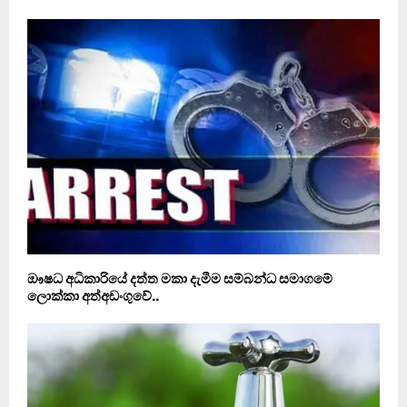
ඖෂධ අධිකාරියේ දත්ත මකා දැමීම සම්බන්ධ සමාගමේ
ලොක්කා අත්අඩංගුවේ..