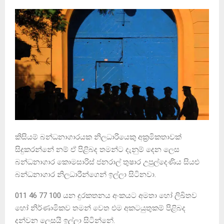
කිසියම් බන්ධනාගාරයක නිලධාරියෙකු අක‍්‍රමිකතාවක්
සිදුකරන්නේ නම් ඒ පිළිබද තමන්ට දැනුම් දෙන ලෙස
බන්ධනාගාර කොමසාරිස් ජනරාල් තුෂාර උපුල්දෙණිය සියළු
බන්ධනාගාර නිලධාරීන්ගෙන් ඉල්ලා සිටිනවා.
011 46 77 100 යන දුරකතනය අංකයට අමතා හෝ ලිඛිතව
හෝ නිර්ණාමිකව තමන් වෙත එම අකටයුතුකම් පිළිබද
දන්වන ලෙසයි ඉල්ලා සිටින්නේ.