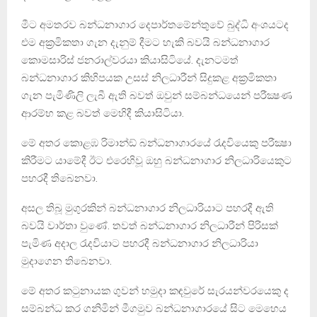
මීට අමතරව බන්ධනාගාර දෙපාර්තමේන්තුවේ බුද්ධි අංශයටද
එම අක‍්‍රමිකතා ගැන දැනුම් දීමට හැකි බවයි බන්ධනාගාර
කොමසාරිස් ජනරාල්වරයා කියාසිටියේ. දැනටමත්
බන්ධනාගාර කිහිපයක උසස් නිලධාරීන් සිදුකළ අක‍්‍රමිකතා
ගැන පැමිණිලි ලැබී ඇති බවත් ඔවුන් සම්බන්ධයෙන් පරීක්‍ෂණ
ආරම්භ කළ බවත් මෙහිදී කියාසිටියා.
මේ අතර කොළඹ රිමාන්ඞ් බන්ධනාගාරයේ රැදවියෙකු පරීක්‍ෂා
කිරීමට යාමේදී ඊට එරෙහිවූ ඔහු බන්ධනාගාර නිලධාරියෙකුට
පහරදී තිබෙනවා.
අසල තිබූ මුගුරකින් බන්ධනාගාර නිලධාරියාට පහරදී ඇති
බවයි වාර්තා වුණේ. තවත් බන්ධනාගාර නිලධාරීන් පිරිසක්
පැමිණ අදාල රැදවියාට පහරදී බන්ධනාගාර නිලධාරියා
මුදාගෙන තිබෙනවා.
මේ අතර කටුනායක ගුවන් හමුදා කඳවුරේ සැරයන්වරයෙකු ද
සම්බන්ධ කර ගනිමින් මීගමුව බන්ධනාගාරයේ සිට මෙහෙය