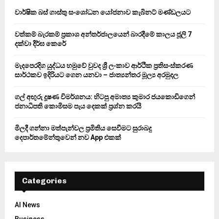
o
වාර්ෂික බස් ගාස්තු සංශෝධන යෝජනාව කැබිනට් මණ්ඩලයට
r
R
:
වත්කම් බැරකම් ප්‍රකාශ අන්තර්ජාලයෙන් බාරදීමේ කාලය ජූලි 7
C
දක්වා දීර්ඝ කෙරේ
H
මැදපෙරදිග යුද්ධය හමුවේ වුවද ශ්‍රී ලංකාව ආර්ථික ප්‍රතිසංස්කරණ
සාර්ථකව ඉදිරියට ගෙන යනවා – ජාත්‍යන්තර මූල්‍ය අරමුදල
ගල් අඟුරු දූෂණ විමර්ශනය: හිටපු අමාත්‍ය කුමාර ජයකොඩිගෙන්
ජනාධිපති කොමිසම පැය දෙකක් ප්‍රශ්න කරයි
මිලදී ගන්නා මත්පැන්වල ප්‍රමිතිය සෙවීමට සුරාබදු
දෙපාර්තමේන්තුවෙන් නව App එකක්
Categories
AI News
Business