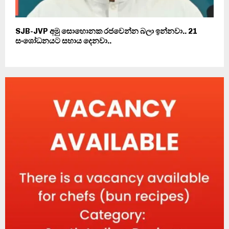
SJB-JVP අමු සොහොනක රජවෙන්න බලා ඉන්නවා.. 21
සංශෝධනයට සහාය දෙනවා..