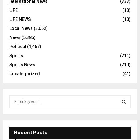
International News
(333)
LIFE
(10)
LIFE NEWS
(10)
Local News
(3,062)
News
(5,385)
Political
(1,457)
Sports
(211)
Sports News
(210)
Uncategorized
(41)
S
e
a
S
r
c
E
h
Recent Posts
f
A