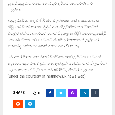
වූ මත්කුඩු ජාවාරමක තොරතුරුද ඊයේ අනාවරණ කර
ගැණුනා.
අදාළ රැඳවියා සතුව තිබී ජංගම දුරකතනයක් ද සොයාගෙන
තිබුණේ බන්ධනාගාර බුද්ධි අංශ නිලධාරීන් කණ්ඩායමක්
මීගමුව බන්ධනාගාරයට ගොස් සිදුකළ සෝදිසි මෙහෙයුමකදීයි.
කෙසේවෙතත් එම රැඳවියාට ජංගම දුරකතනයක් ලැබුණේ
කෙසේද යන්න මෙතෙක් අනාවරණ වී නැහැ.
මේ අතර මාතර සහ මහර බන්ධනාගාරවල සිටින රැදවියන්
දෙදෙනෙකුට ජංගම දුරකතන ලබාදුන් බන්ධනාගාර නිලධාරීන්
දෙදෙනෙකුගේ වැඩ තහනම් කිරීමටද පියවර ගැණුනා.
(under the courtesy of nethnews.lk news web)
SHARE
0