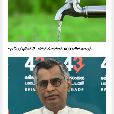
ජල බිල වැඩිවෙයි.. ස්ථාවර ගාස්තුව 600%කින් ඉහලට…