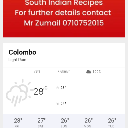
Colombo
Light Rain
78%
7.6km/h
100%
°
C
28
28
°
°
28
28
°
27
°
26
°
26
°
26
°
FRI
SAT
SUN
MON
TUE