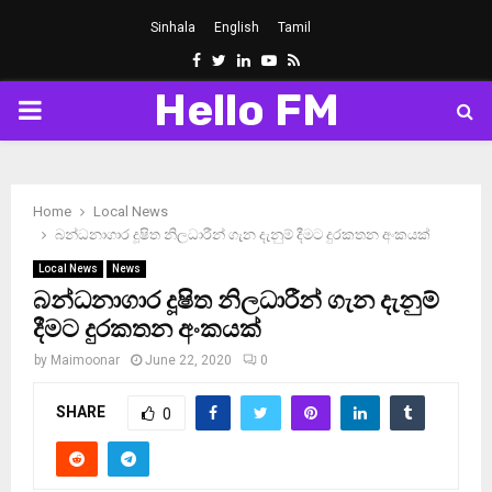
Sinhala
English
Tamil
Facebook
Twitter
Linkedin
Youtube
Rss
Hello FM
PRIMARY
MENU
Home
Local News
බන්ධනාගාර දූෂිත නිලධාරීන් ගැන දැනුම් දීමට දුරකතන අංකයක්
Local News
News
බන්ධනාගාර දූෂිත නිලධාරීන් ගැන දැනුම්
දීමට දුරකතන අංකයක්
by
Maimoonar
June 22, 2020
0
SHARE
0