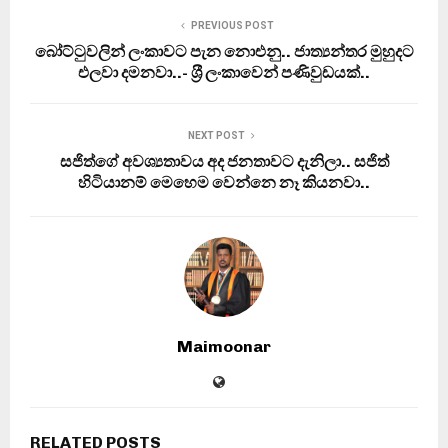
PREVIOUS POST
බෝට්ටුවලින් ලංකාවට පැන නොඑනු.. ජාත්‍යන්තර මුහුදට
එලවා දමනවා..- ශ‍්‍රී ලංකාවෙන් පණිවුඩයක්..
NEXT POST
සජිත්ගේ අවශ්‍යතාවය අද ජනතාවට දැනිලා.. සජිත්
හිටියානම් මෙහෙම වෙන්නෙ නෑ කියනවා..
Maimoonar
RELATED POSTS