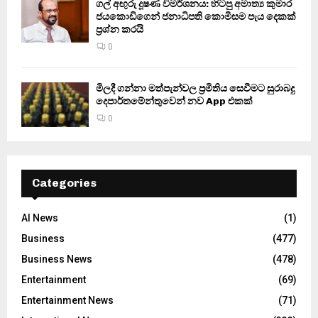
ගල් අඟුරු දූෂණ විමර්ශනය: හිටපු අමාත්‍ය කුමාර
ජයකොඩිගෙන් ජනාධිපති කොමිසම පැය දෙකක්
ප්‍රශ්න කරයි
0
මිලදී ගන්නා මත්පැන්වල ප්‍රමිතිය සෙවීමට සුරාබදු
දෙපාර්තමේන්තුවෙන් නව App එකක්
0
Categories
AI News
(1)
Business
(477)
Business News
(478)
Entertainment
(69)
Entertainment News
(71)