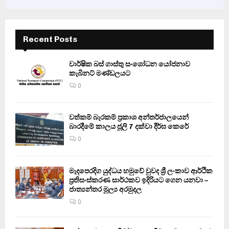
Recent Posts
වාර්ෂික බස් ගාස්තු සංශෝධන යෝජනාව
කැබිනට් මණ්ඩලයට
0
වත්කම් බැරකම් ප්‍රකාශ අන්තර්ජාලයෙන්
බාරදීමේ කාලය ජූලි 7 දක්වා දීර්ඝ කෙරේ
0
මැදපෙරදිග යුද්ධය හමුවේ වුවද ශ්‍රී ලංකාව ආර්ථික
ප්‍රතිසංස්කරණ සාර්ථකව ඉදිරියට ගෙන යනවා –
ජාත්‍යන්තර මූල්‍ය අරමුදල
0