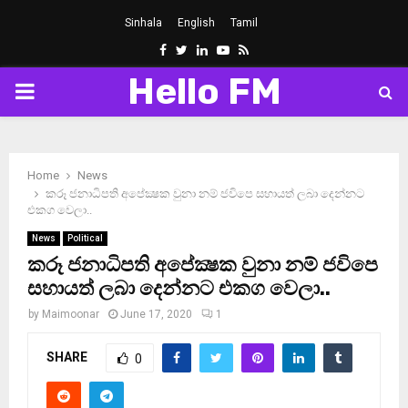
Sinhala
English
Tamil
Facebook
Twitter
Linkedin
Youtube
Rss
Hello FM
PRIMARY
MENU
Home
News
කරූ ජනාධිපති අපේක්‍ෂක වුනා නම් ජවිපෙ සහායත් ලබා දෙන්නට
එකග වෙලා..
News
Political
කරූ ජනාධිපති අපේක්‍ෂක වුනා නම් ජවිපෙ
සහායත් ලබා දෙන්නට එකග වෙලා..
by
Maimoonar
June 17, 2020
1
SHARE
0