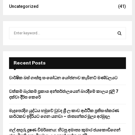
Uncategorized
(41)
S
e
a
S
r
c
E
h
Recent Posts
f
A
o
වාර්ෂික බස් ගාස්තු සංශෝධන යෝජනාව කැබිනට් මණ්ඩලයට
r
R
:
වත්කම් බැරකම් ප්‍රකාශ අන්තර්ජාලයෙන් බාරදීමේ කාලය ජූලි 7
C
දක්වා දීර්ඝ කෙරේ
H
මැදපෙරදිග යුද්ධය හමුවේ වුවද ශ්‍රී ලංකාව ආර්ථික ප්‍රතිසංස්කරණ
සාර්ථකව ඉදිරියට ගෙන යනවා – ජාත්‍යන්තර මූල්‍ය අරමුදල
ගල් අඟුරු දූෂණ විමර්ශනය: හිටපු අමාත්‍ය කුමාර ජයකොඩිගෙන්