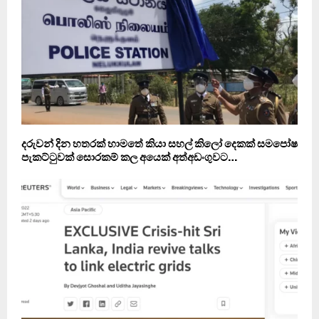
දරුවන් දින හතරක් හාමතේ කියා සහල් කිලෝ දෙකක් සමපෝෂ
පැකට්ටුවක් සොරකම් කල අයෙක් අත්අඩංගුවට…