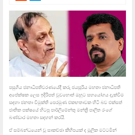
පසුගිය ජනාධිපතිවරණයේදී කරු ජයසූරිය මහතා ජනාධිපති
අපේක්ෂක ලෙස ඉදිරිපත් වුවහොත් ඔහුට සහයෝගය දැක්වීම
සඳහා ජනතා විමුක්ති පෙරමුණ එකඟතාවක හිටි බව එක්සත්
ජාතික පක්ෂයේ හිටපු පාර්ලිමේන්තු මන්ත්‍රී පාලිත රංගේ
බණ්ඩාර මහතා සඳහන් කරයි.
ඒ සම්බන්ධයෙන් වූ සාකච්ඡා කිහිපයක් ද මූලික මට්ටමින්