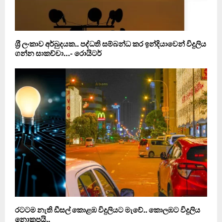
ශ‍්‍රී ලංකාව අර්බුදයක.. පද්ධති සම්බන්ධ කර ඉන්දියාවෙන් විදුලිය
ගන්න සාකච්චා…- රොයිටර්
රටටම නැති ඩීසල් කොළඹ විදුලියට මැවේ.. කොලඹට විදුලිය
නොකපයි..