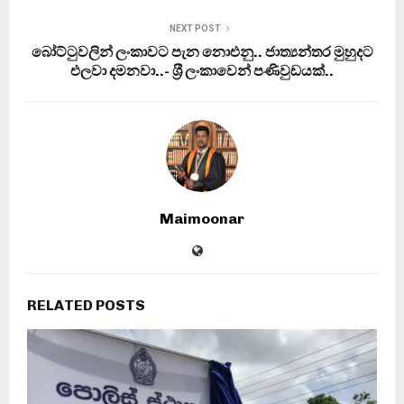
NEXT POST
බෝට්ටුවලින් ලංකාවට පැන නොඑනු.. ජාත්‍යන්තර මුහුදට
එලවා දමනවා..- ශ‍්‍රී ලංකාවෙන් පණිවුඩයක්..
Maimoonar
RELATED POSTS