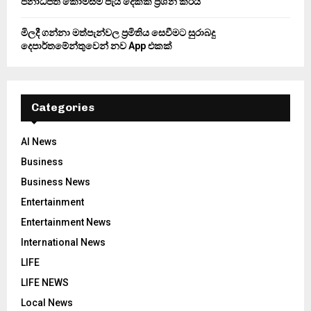
ජනාධිපති කොමිසම පැය දෙකක් ප්‍රශ්න කරයි
මිලදී ගන්නා මත්පැන්වල ප්‍රමිතිය සෙවීමට සුරාබදු
දෙපාර්තමේන්තුවෙන් නව App එකක්
Categories
AI News
Business
Business News
Entertainment
Entertainment News
International News
LIFE
LIFE NEWS
Local News