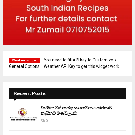
You need to fill API key to Customize >
Weather widget
General Options > Weather API Key to get this widget work.
Recent Posts
වාර්ෂික බස් ගාස්තු සංශෝධන යෝජනාව
කැබිනට් මණ්ඩලයට
0