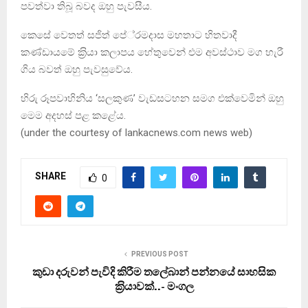
පවත්වා තිබූ බවද ඔහු පැවසීය.
කෙසේ වෙතත් සජිත් පේ‍්‍රමදාස මහතාට හිතවාදී
කණ්ඩායමේ ක‍්‍රියා කලාපය හේතුවෙන් එම අවස්ථාව මග හැරී
ගිය බවත් ඔහු පැවසුවේය.
හිරු රූපවාහිනිය ‘සලකුණ’ වැඩසටහන සමග එක්වෙමින් ඔහු
මෙම අදහස් පළ කළේය.
(under the courtesy of lankacnews.com news web)
SHARE
0
PREVIOUS POST
කුඩා දරුවන් පැවිදි කිරීම තලේබාන් පන්නයේ සාහසික
ක‍්‍රියාවක්..- මංගල