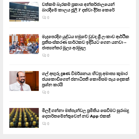
වත්කම් බැරකම් ප්‍රකාශ අන්තර්ජාලයෙන්
බාරදීමේ කාලය ජූලි 7 දක්වා දීර්ඝ කෙරේ
0
මැදපෙරදිග යුද්ධය හමුවේ වුවද ශ්‍රී ලංකාව ආර්ථික
ප්‍රතිසංස්කරණ සාර්ථකව ඉදිරියට ගෙන යනවා –
ජාත්‍යන්තර මූල්‍ය අරමුදල
0
ගල් අඟුරු දූෂණ විමර්ශනය: හිටපු අමාත්‍ය කුමාර
ජයකොඩිගෙන් ජනාධිපති කොමිසම පැය දෙකක්
ප්‍රශ්න කරයි
0
මිලදී ගන්නා මත්පැන්වල ප්‍රමිතිය සෙවීමට සුරාබදු
දෙපාර්තමේන්තුවෙන් නව App එකක්
0