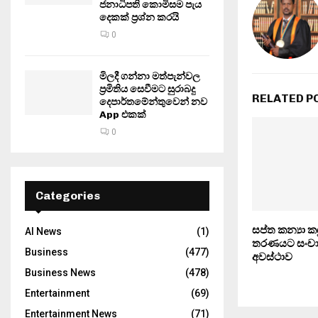
ජනාධිපති කොමිසම පැය
දෙකක් ප්‍රශ්න කරයි
0
මිලදී ගන්නා මත්පැන්වල
ප්‍රමිතිය සෙවීමට සුරාබදු
RELATED P
දෙපාර්තමේන්තුවෙන් නව
App එකක්
0
Categories
සප්ත කන්‍යා ක
AI News
(1)
තරණයට සංච
Business
(477)
අවස්ථාව
Business News
(478)
Entertainment
(69)
Entertainment News
(71)