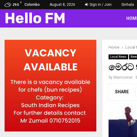
C
Colombo
August 8, 2026
Sign in / Join
Sinhala
29.5
Hello FM
HOM
Home
Local
Local News
New
මෙරට 
by
Maimoonar
SHARE