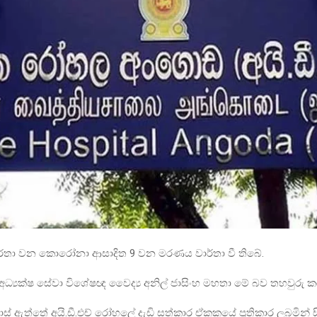
 වාර්තා වන කොරෝනා ආසාදිත 9 වන මරණය වාර්තා වී තිබේ.
අධ්‍යක්ෂ සේවා විශේෂඥ වෛද්‍ය අනිල් ජාසිංහ මහතා මේ බව තහවුරු කර
් ඇත්තේ අයි.ඩී.එච් රෝහලේ දැඩි සත්කාර ඒකකයේ ප්‍රතිකාර ලබමින් ස