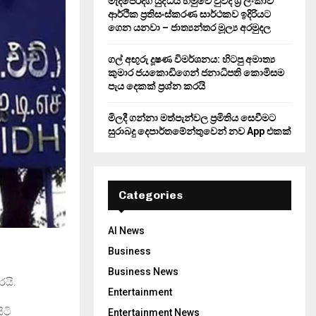
මැදපෙරදිග යුද්ධය හමුවේ වුවද ශ්‍රී ලංකාව
ආර්ථික ප්‍රතිසංස්කරණ සාර්ථකව ඉදිරියට
ගෙන යනවා – ජාත්‍යන්තර මූල්‍ය අරමුදල
ගල් අඟුරු දූෂණ විමර්ශනය: හිටපු අමාත්‍ය
කුමාර ජයකොඩිගෙන් ජනාධිපති කොමිසම
පැය දෙකක් ප්‍රශ්න කරයි
මිලදී ගන්නා මත්පැන්වල ප්‍රමිතිය සෙවීමට
සුරාබදු දෙපාර්තමේන්තුවෙන් නව App එකක්
Categories
AI News
Business
Business News
යි.
Entertainment
ිටි
Entertainment News