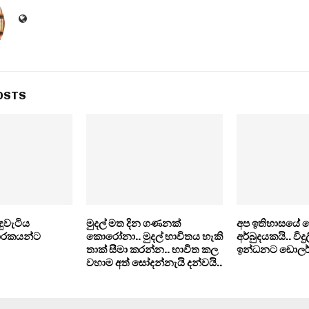
OSTS
ඳුවැටිය
මුදල් මත දින ගණනක්
අප ඉතිහාසයේ න
ාරකයන්ට
කොරෝනා.. මුදල් භාවිතය හැකි
අර්බුදයකයි.. විද
තාක් සීමා කරන්න.. භාවිත කල
ඉන්ධනට ඩොලර්
වහාම අත් සෝදන්නැයි දන්වයි..