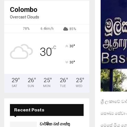
Colombo
Overcast Clouds
78%
6.4km/h
85%
°
30
C
30
°
°
30
29
°
26
°
25
°
26
°
25
°
SAT
SUN
MON
TUE
WED
ශ්‍රී ලංකාවේ
Recent Posts
සෞඛ්‍ය සේවා 
වාර්ෂික බස් ගාස්තු
මෙසේ මිය ගොස