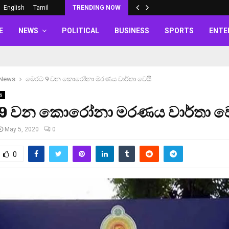
English
Tamil
TRENDING NOW
E
NEWS
POLITICAL
BUSINESS
SPORTS
ENTE
 News
මෙරට 9 වන කොරෝනා මරණය වාර්තා වෙයි
s
9 වන කොරෝනා මරණය වාර්තා ව
May 5, 2020
0
0