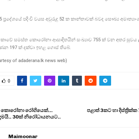
්‍රදේශයේ පදිංචි වයස අවුරුදු 52 ක කාන්තාවක් බවද සෞඛ්‍ය අමාත්‍යා
කාවේ සමස්ත කොරෝනා ආසාදිතයින් සංඛ්‍යාව 755 ක් වන අතර සුවය 
ණන 197 ක් දක්වා ඉහළ ගොස් තිබේ.
urtesy of adaderana.lk news web)
0
්ද කොරෝනා රෝගියෙක්…
පළාත් 3කට හා දිස්ත්‍රික
 දමයි.. 30ක් නිරෝධායනයට..
Maimoonar