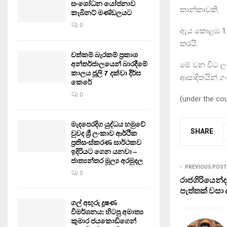
සංශෝධන යෝජනාව
කාන්කාවකි.
කැබිනට් මණ්ඩලයට
0
ඇය කොළඹ 15 ප
කරයි.
වත්කම් බැරකම් ප්‍රකාශ
අන්තර්ජාලයෙන් බාරදීමේ
මේ වන විට ලං
කාලය ජූලි 7 දක්වා දීර්ඝ
ආසාදිතයින් ග
කෙරේ
0
(under the co
මැදපෙරදිග යුද්ධය හමුවේ
SHARE
වුවද ශ්‍රී ලංකාව ආර්ථික
ප්‍රතිසංස්කරණ සාර්ථකව
ඉදිරියට ගෙන යනවා –
ජාත්‍යන්තර මූල්‍ය අරමුදල
PREVIOUS POST
0
රාජගිරියෙන
පැත්තක් වසා
ගල් අඟුරු දූෂණ
විමර්ශනය: හිටපු අමාත්‍ය
කුමාර ජයකොඩිගෙන්