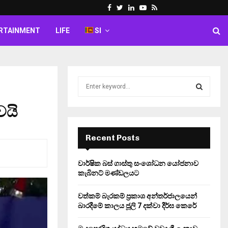
Facebook
Twitter
Linkedin
Youtube
Rss
RTAINMENT
LIFE
SI
S
e
a
ෙයි
S
r
c
E
h
Recent Posts
f
A
o
වාර්ෂික බස් ගාස්තු සංශෝධන යෝජනාව
r
R
කැබිනට් මණ්ඩලයට
:
C
වත්කම් බැරකම් ප්‍රකාශ අන්තර්ජාලයෙන්
බාරදීමේ කාලය ජූලි 7 දක්වා දීර්ඝ කෙරේ
H