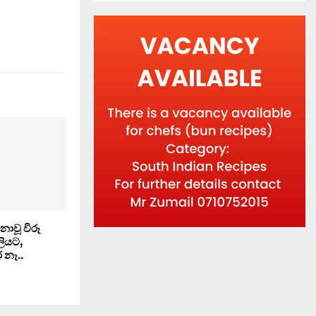
ොවූ විරූ
ුලියට,
 නෑ..