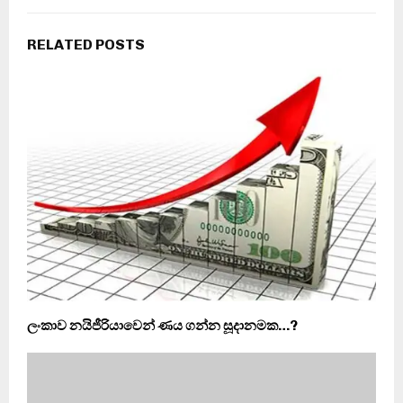
RELATED POSTS
ලංකාව නයිජීරියාවෙන් ණය ගන්න සූදානමක…?