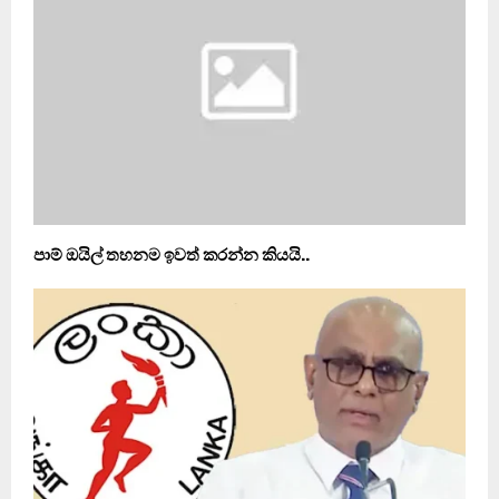
පාම් ඔයිල් තහනම ඉවත් කරන්න කියයි..