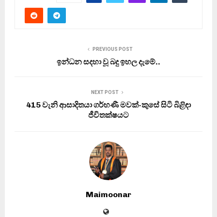
PREVIOUS POST
ඉන්ධන සදහා වූ බදු ඉහල දැමේ..
NEXT POST
415 වැනි ආසාදිතයා ගර්භණී මවක්-කුසේ සිටි බිළිඳා
ජීවිතක්ෂයට
Maimoonar