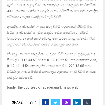
ඇති බවට තහවුරු වීමෙන් අනතුරුව එම කදවුරේ නාවිකයින්
4000 ක් සහ ඔවුන්ගේ පවුල්වල සාමාජිකයින් වෛරස ආසාදිත
පරීක්ෂණ සඳහා යොමු කර ඇති බවයි.
ආසාදිත නාවිකයින් ඇසුරු කළ බවට හදුනාගත් නිවාඩු මත
සිටින නාවිකයින් නැවත කඳවුර වෙත ගෙන්වා ගැනීමට
පියවර ගෙන ඇති අතර නිවාඩු මත සිටින සෙසු සාමාජිකයින්
ඔවුන්ගේ නිවෙස්වලම තැබීමට කටයුතු කර ඇත.
නිවාඩු මත හෝ කදවුරින් බැහැරව සිටින ඕනෑම පුද්ගලයෙකු
පිළිබදව 0112 44 53 68 හා 0117 19 22 51 යන දුරකතන අංක,
0112 44 14 54 යන ෆැක්ස් අංකය සහ 011 220 13 65 යන
වට්ස්ඇප් අංකය ඔස්සේ තොරතුරු දැනගත හැකි බවයි නාවික
හමුදාව පැවසුවේ.
(under the courtesy of adaderana.lk news web)
SHARE
0