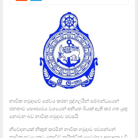
නාවික හමුදාවේ සේවය කරන පුද්ගලයින් සම්බන්ධයෙන්
ජනතාව සෞඛ්‍යමය වශයෙන් අනියත බියක් ඇති කර ගත යුතු
නොවන බව නාවික හමුදාව පවසයි.
නිවේදනයක් නිකුත් කරමින් නාවික හමුදාව පවසන්නේ
නාවික භටයෙකුට කොවිඩ් නයින්ටීන් වෛරසය ආසාදනය වී