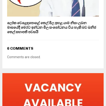
ලෝක වෙළෙඳපොළේ තෙල් මිල ඉහළ යාම නිසා ලබන
මාසයේදී මෙරට ඉන්ධන මිල සංශෝධනය විය හැකි බව ඛනිජ
තෙල් සභාපති පවසයි
6 COMMENTS
Comments are closed.