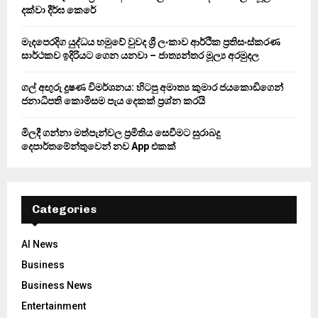
C
දක්වා දීර්ඝ කෙරේ
H
මැදපෙරදිග යුද්ධය හමුවේ වුවද ශ්‍රී ලංකාව ආර්ථික ප්‍රතිසංස්කරණ
සාර්ථකව ඉදිරියට ගෙන යනවා – ජාත්‍යන්තර මූල්‍ය අරමුදල
ගල් අඟුරු දූෂණ විමර්ශනය: හිටපු අමාත්‍ය කුමාර ජයකොඩිගෙන්
ජනාධිපති කොමිසම පැය දෙකක් ප්‍රශ්න කරයි
මිලදී ගන්නා මත්පැන්වල ප්‍රමිතිය සෙවීමට සුරාබදු
දෙපාර්තමේන්තුවෙන් නව App එකක්
Categories
AI News
Business
Business News
Entertainment