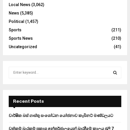
Local News
(3,062)
News
(5,385)
Political
(1,457)
Sports
(211)
Sports News
(210)
Uncategorized
(41)
S
e
a
S
r
c
E
h
Recent Posts
f
A
o
වාර්ෂික බස් ගාස්තු සංශෝධන යෝජනාව කැබිනට් මණ්ඩලයට
r
R
:
වත්කම් බැරකම් ප්‍රකාශ අන්තර්ජාලයෙන් බාරදීමේ කාලය ජූලි 7