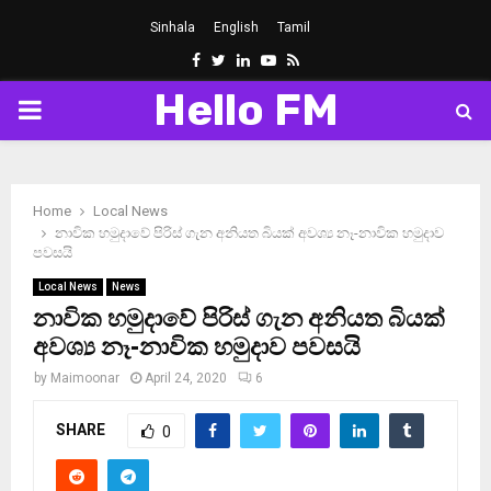
Sinhala
English
Tamil
Facebook
Twitter
Linkedin
Youtube
Rss
Hello FM
PRIMARY
MENU
Home
Local News
නාවික හමුදාවේ පිරිස් ගැන අනියත බියක් අවශ්‍ය නෑ-නාවික හමුදාව
පවසයි
Local News
News
නාවික හමුදාවේ පිරිස් ගැන අනියත බියක්
අවශ්‍ය නෑ-නාවික හමුදාව පවසයි
by
Maimoonar
April 24, 2020
6
SHARE
0