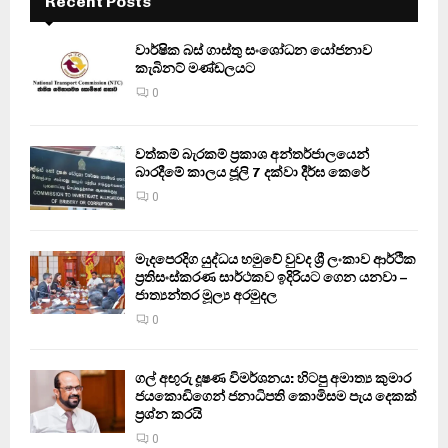
Recent Posts
වාර්ෂික බස් ගාස්තු සංශෝධන යෝජනාව
කැබිනට් මණ්ඩලයට
0
වත්කම් බැරකම් ප්‍රකාශ අන්තර්ජාලයෙන්
බාරදීමේ කාලය ජූලි 7 දක්වා දීර්ඝ කෙරේ
0
මැදපෙරදිග යුද්ධය හමුවේ වුවද ශ්‍රී ලංකාව ආර්ථික
ප්‍රතිසංස්කරණ සාර්ථකව ඉදිරියට ගෙන යනවා –
ජාත්‍යන්තර මූල්‍ය අරමුදල
0
ගල් අඟුරු දූෂණ විමර්ශනය: හිටපු අමාත්‍ය කුමාර
ජයකොඩිගෙන් ජනාධිපති කොමිසම පැය දෙකක්
ප්‍රශ්න කරයි
0