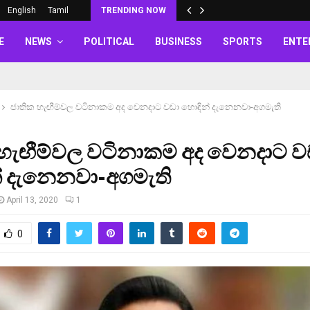
English
Tamil
TRENDING NOW
E
NEWS
POLITICAL
BUSINESS
SPORTS
ENTE
ජාතික හැඟීම්වල වටිනාකම අද වෙනදාට වඩා හොඳින් දැනෙනවා-අගමැති
 හැඟීම්වල වටිනාකම අද වෙනදාට ව
් දැනෙනවා-අගමැති
April 13, 2020
1
0