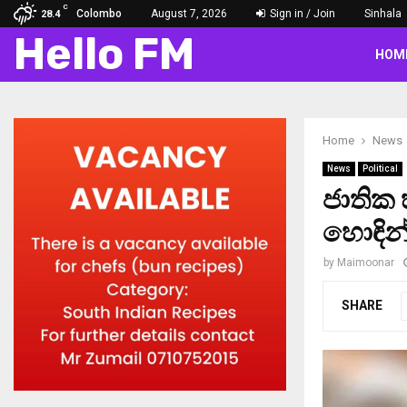
C
Colombo
August 7, 2026
Sign in / Join
Sinhala
28.4
Hello FM
HOM
Home
News
News
Political
ජාතික
හොඳින
by
Maimoonar
SHARE