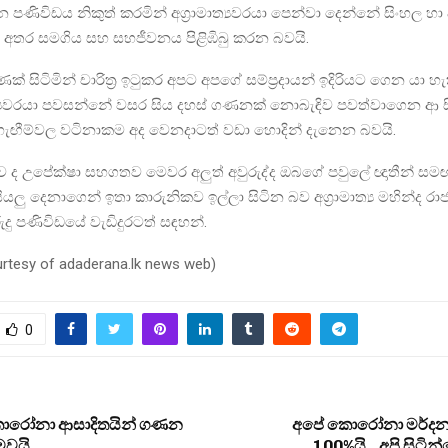
 දින පණිවිඩය නිකුත් කරමින් අග්‍රාමාත්‍යවරයා පෙන්වා දෙන්නේ සිංහල හා 
ීන් අතර සමගිය සහ සහජීවනය පිළිඹිබු කරන බවයි.
් සිටිමින් චාරිත්‍ර ඉටුකර අපට අපගේ සම්ප්‍රදායන් ඉදිරියට ගෙන යා හ
ත්‍යවරයා පවසන්නේ වසර සිය දහස් ගණනක් නොබැඳිව පවත්වාගෙන ආ සිර
 හැඟීම්වල වටිනාකම අද වෙනදාටත් වඩා හොදින් දැනෙන බවයි.
ව ද උපේක්ෂා සහගතව මෙවර අලුත් අවුරුද්ද ඔබගේ පවුලේ ඥාතීන් ස
ලු දෙනාගෙන් ඉතා කාරුනිකව ඉල්ලා සිටින බව අග්‍රාමාත්‍ය මහින්ද රාජ
ුදු පණිවිඩයේ වැඩිදුරටත් සඳහන්.
urtesy of adaderana.lk news web)
0
ොරෝනා ආසාදිතයින් ගණන
අපේ කොරෝනා මර්දන
මවයි
100%යි.. අපි සිටින්