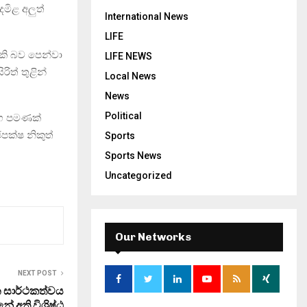
දමිළ අලුත්
International News
LIFE
ැකි බව පෙන්වා
LIFE NEWS
ිත් තුළින්
Local News
News
Political
මඟ පමණක්
පක්ෂ නිකුත්
Sports
Sports News
Uncategorized
Our Networks
NEXT POST
 සාර්ථකත්වය
නේ අති විශිෂ්ඨ