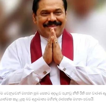
්ම වෙනුවෙන් මහජන සුබ සෙතට අදාළව පැනවූ නීති රීති සහ වාරණ අලුත
‍රියාත්මක කළ යුතු බව අග්‍රාමාත්‍ය මහින්ද රාජපක්ෂ මහතා පවසයි.