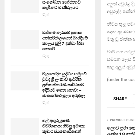
සංශෝධන යෝජනාව
අලුත් අවුරුදු
කැබිනට් මණ්ඩලයට
අවුරුද්ද ජාත
0
නිවස තුළ පමණක
දෙන අග්‍රාමා
වත්කම් බැරකම් ප්‍රකාශ
අන්තර්ජාලයෙන් බාරදීමේ
මතු වූ ජාතික
කාලය ජූලි 7 දක්වා දීර්ඝ
කෙරේ
චාම් සහ සරළ
0
සමරන ලෙස සිය
කළ අලුත් අවුර
මැදපෙරදිග යුද්ධය හමුවේ
(under the co
වුවද ශ්‍රී ලංකාව ආර්ථික
ප්‍රතිසංස්කරණ සාර්ථකව
ඉදිරියට ගෙන යනවා –
ජාත්‍යන්තර මූල්‍ය අරමුදල
SHARE
0
ගල් අඟුරු දූෂණ
PREVIOUS POST
විමර්ශනය: හිටපු අමාත්‍ය
ලොව පුරා ක
කුමාර ජයකොඩිගෙන්
ලක්ෂ 18 ඉක්