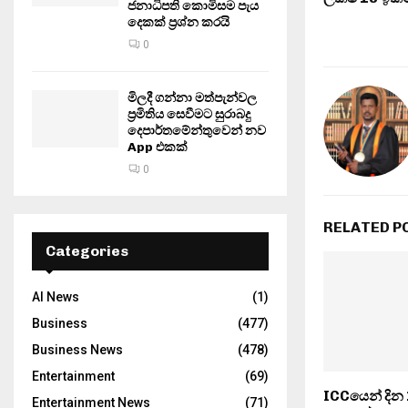
ජනාධිපති කොමිසම පැය
දෙකක් ප්‍රශ්න කරයි
0
මිලදී ගන්නා මත්පැන්වල
ප්‍රමිතිය සෙවීමට සුරාබදු
දෙපාර්තමේන්තුවෙන් නව
App එකක්
0
RELATED P
Categories
AI News
(1)
Business
(477)
Business News
(478)
Entertainment
(69)
ICCයෙන් දින
Entertainment News
(71)