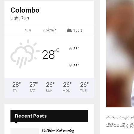
Colombo
Light Rain
78%
7.6km/h
100%
°
28
C
28
°
°
28
28
°
27
°
26
°
26
°
26
°
FRI
SAT
SUN
MON
TUE
Recent Posts
ජාතියේ පැවැත
කිහිපයේදී ද ක්
වාර්ෂික බස් ගාස්තු