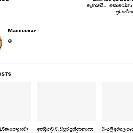
තැනකයි..- කොරෝනා
ප‍්‍රධාන
Maimoonar
OSTS
 15ක පොදු සමා
ඉන්දියාව වැඩිපුර ප‍්‍රතිඅපනයන
බංගලි අරගල සැප