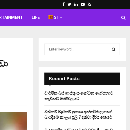
Facebook
Twitter
Linkedin
Youtube
Rss
RTAINMENT
LIFE
SI
S
e
a
ඩා
S
r
c
E
h
Recent Posts
f
A
o
වාර්ෂික බස් ගාස්තු සංශෝධන යෝජනාව
r
R
කැබිනට් මණ්ඩලයට
:
C
වත්කම් බැරකම් ප්‍රකාශ අන්තර්ජාලයෙන්
බාරදීමේ කාලය ජූලි 7 දක්වා දීර්ඝ කෙරේ
H