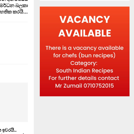
 මර්ධන බලකා
ී සහතික කරයි…
 ඉවරයි..