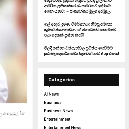
මැදපෙරදිග යුද්ධය හමුවේ වුවද ශ්‍රී ලංකාව
ආර්ථික ප්‍රතිසංස්කරණ සාර්ථකව ඉදිරියට
ගෙන යනවා – ජාත්‍යන්තර මූල්‍ය අරමුදල
ගල් අඟුරු දූෂණ විමර්ශනය: හිටපු අමාත්‍ය
කුමාර ජයකොඩිගෙන් ජනාධිපති කොමිසම
පැය දෙකක් ප්‍රශ්න කරයි
මිලදී ගන්නා මත්පැන්වල ප්‍රමිතිය සෙවීමට
සුරාබදු දෙපාර්තමේන්තුවෙන් නව App එකක්
Categories
AI News
Business
Business News
් අවුරුදු දින
Entertainment
Entertainment News