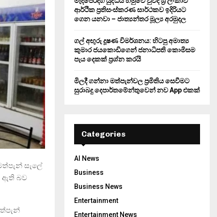
මැදපෙරදිග යුද්ධය හමුවේ වුවද ශ්‍රී ලංකාව
ආර්ථික ප්‍රතිසංස්කරණ සාර්ථකව ඉදිරියට
ගෙන යනවා – ජාත්‍යන්තර මූල්‍ය අරමුදල
ගල් අඟුරු දූෂණ විමර්ශනය: හිටපු අමාත්‍ය
කුමාර ජයකොඩිගෙන් ජනාධිපති කොමිසම
පැය දෙකක් ප්‍රශ්න කරයි
මිලදී ගන්නා මත්පැන්වල ප්‍රමිතිය සෙවීමට
සුරාබදු දෙපාර්තමේන්තුවෙන් නව App එකක්
Categories
AI News
 මත්පැන් සැලේ
Business
් ඇති බව
Business News
Entertainment
ත්පැන්
Entertainment News