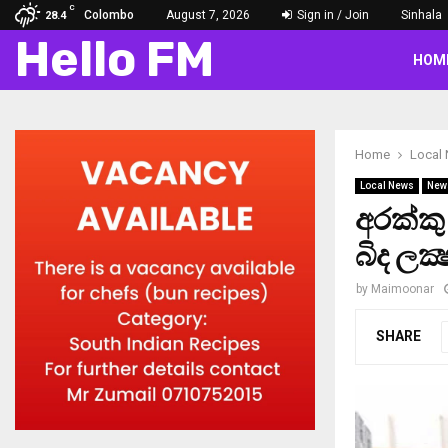
C
Colombo
August 7, 2026
Sign in / Join
Sinhala
28.4
Hello FM
HOM
Home
Local
Local News
New
අරක්කු
බිද ලක
by
Maimoonar
SHARE