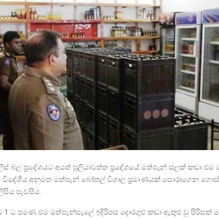
ිස් බල ප්‍රදේශයට අයත් පුලියාවත්ත ප්‍රදේශයේ මත්පැන් සලක් කඩා එම
හ විදේශිය අනුමත මත්පැන් බෝතල් විශාල ප්‍රමාණයක් සොරාගෙන ගොස
ිසිය පැවසිය.
ම 1 ට පමණ එම මත්පැන්සැලේ ඉදිරිපස දොරගුළු කඩා ඇතුළු වු පිරිසක් ම