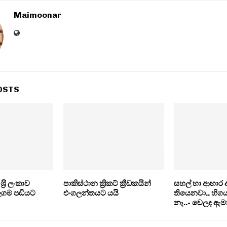
Maimoonar
OSTS
ශ‍්‍රි ලංකාව
පාකිස්ථාන ක්‍රිකට් ක්‍රීඩකයින්
සහල් හා ආහාර 
ගම පඩියට
එංගලන්තයට යයි
තියෙනවා.. හිග
නෑ..- වෙලද ඇම