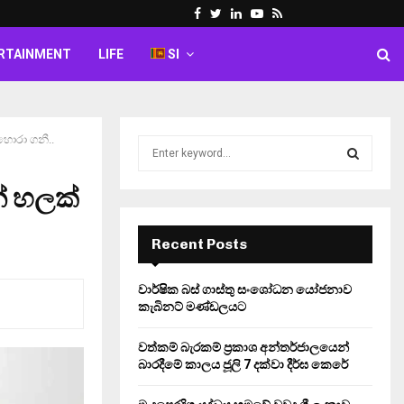
Facebook
Twitter
Linkedin
Youtube
Rss
RTAINMENT
LIFE
SI
හොරා ගනී..
S
e
a
න් හලක්
S
r
c
E
h
Recent Posts
f
A
o
වාර්ෂික බස් ගාස්තු සංශෝධන යෝජනාව
r
R
කැබිනට් මණ්ඩලයට
:
C
වත්කම් බැරකම් ප්‍රකාශ අන්තර්ජාලයෙන්
බාරදීමේ කාලය ජූලි 7 දක්වා දීර්ඝ කෙරේ
H