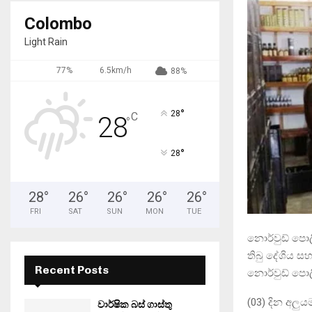
Colombo
Light Rain
77%
6.5km/h
88%
°
28
C
28
°
°
28
28
°
26
°
26
°
26
°
26
°
FRI
SAT
SUN
MON
TUE
නොර්වුඩ් පොල
තිබු දේශිය ස
Recent Posts
නොර්වුඩ් පොල
(03) දින අලුය
වාර්ෂික බස් ගාස්තු