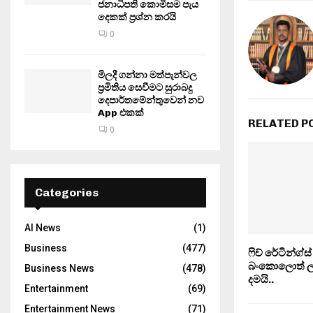
ජනාධිපති කොමිසම පැය
දෙකක් ප්‍රශ්න කරයි
0
මිලදී ගන්නා මත්පැන්වල
ප්‍රමිතිය සෙවීමට සුරාබදු
දෙපාර්තමේන්තුවෙන් නව
App එකක්
RELATED P
0
Categories
AI News
(1)
Business
(477)
ෆිච් රේටින්ග්ස් 
බංකොලොත් ල
Business News
(478)
දමයි..
Entertainment
(69)
Entertainment News
(71)