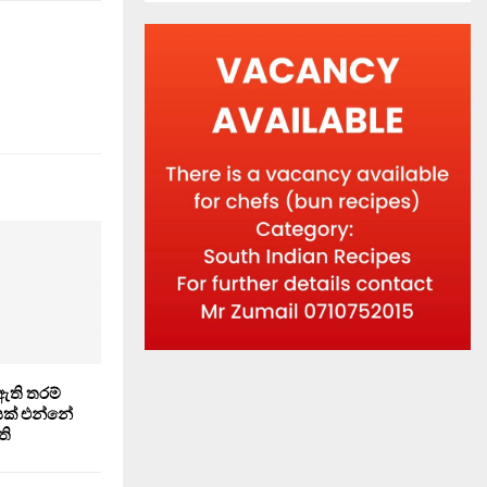
ඇති තරම්
යක් එන්නේ
ති