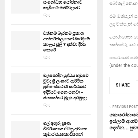
සංශෝධන යෝජනාව
බෝතල් තොගය 
කැබිනට් මණ්ඩලයට
0
එම මත්පැන් 
ලද මත්පැන්
වත්කම් බැරකම් ප්‍රකාශ
සොරාගෙන ගො
අන්තර්ජාලයෙන් බාරදීමේ
තක්සේරු කර 
කාලය ජූලි 7 දක්වා දීර්ඝ
කෙරේ
සොරාකම් සම්
0
(under the c
මැදපෙරදිග යුද්ධය හමුවේ
වුවද ශ්‍රී ලංකාව ආර්ථික
SHARE
ප්‍රතිසංස්කරණ සාර්ථකව
ඉදිරියට ගෙන යනවා –
ජාත්‍යන්තර මූල්‍ය අරමුදල
0
PREVIOUS POST
කොරෝනාවෙන්
ඉස්ලාම් ආග
ගල් අඟුරු දූෂණ
දෙන්න… පුච්
විමර්ශනය: හිටපු අමාත්‍ය
කුමාර ජයකොඩිගෙන්