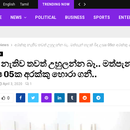
English
Tamil
TRENDING NOW
E
NEWS
POLITICAL
BUSINESS
SPORTS
ENTE
 News
අරක්කු නැතිව තවත් උහුලන්න බෑ.. මත්පැන් හලක් බිද ලක්‍ෂ 05ක අරක්කු 
s
 නැතිව තවත් උහුලන්න බෑ.. මත්පැ
්‍ෂ 05ක අරක්කු හොරා ගනී..
April 3, 2020
1
0