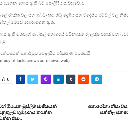
රැගෙන ගොස් ඇති බව පොලිසිය පැවසුවේය.
සැලේ රාක්ක වල සහ ගබඩා කර තිබු දෙශිය සහ විදේශිය රටවල් වල නි
 බෝතල් මෙසේ සොරාගෙන ඇත.
ස් ඇති මත්පැන් බෝතල් තොගයේ වටිනාකම රු ලක්ෂ පහක් වන බව
ඇත.
බන්ධයෙන් නොර්වුඩ් පොලිසිය පරික්ෂණ පවත්වයි.
ourtesy of lankacnews.com news web)
0
 මියයන මුස්ලිම් ජාතිකයන්
කොරෝනා නිසා වසා 
මානුකූලව භූමදානය කරන්න
පන්නිල ජනතා
චන්න එපා..