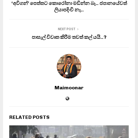
‘අවිගන්’ පෙත්තට කොරෝනා මඩින්න බෑ.. ජපානයේවත්
ලියාපදිංචි නෑ..
NEXT POST
පාසැල් විවෘත කිරීම තවත් කල් යයි..?
Maimoonar
RELATED POSTS