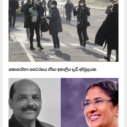
කොරෝනා වෛරසය නිසා ඉතාලිය දැඩි අර්බුදයක