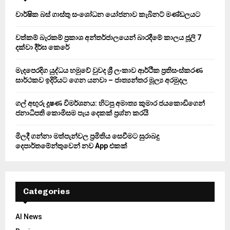
A
o
වාර්ෂික බස් ගාස්තු සංශෝධන යෝජනාව කැබිනට් මණ්ඩලයට
r
R
:
වත්කම් බැරකම් ප්‍රකාශ අන්තර්ජාලයෙන් බාරදීමේ කාලය ජූලි 7
C
දක්වා දීර්ඝ කෙරේ
H
මැදපෙරදිග යුද්ධය හමුවේ වුවද ශ්‍රී ලංකාව ආර්ථික ප්‍රතිසංස්කරණ
සාර්ථකව ඉදිරියට ගෙන යනවා – ජාත්‍යන්තර මූල්‍ය අරමුදල
ගල් අඟුරු දූෂණ විමර්ශනය: හිටපු අමාත්‍ය කුමාර ජයකොඩිගෙන්
ජනාධිපති කොමිසම පැය දෙකක් ප්‍රශ්න කරයි
මිලදී ගන්නා මත්පැන්වල ප්‍රමිතිය සෙවීමට සුරාබදු
දෙපාර්තමේන්තුවෙන් නව App එකක්
Categories
AI News