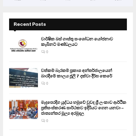
Recent Posts
වාර්ෂික බස් ගාස්තු සංශෝධන යෝජනාව
කැබිනට් මණ්ඩලයට
0
වත්කම් බැරකම් ප්‍රකාශ අන්තර්ජාලයෙන්
බාරදීමේ කාලය ජූලි 7 දක්වා දීර්ඝ කෙරේ
0
මැදපෙරදිග යුද්ධය හමුවේ වුවද ශ්‍රී ලංකාව ආර්ථික
ප්‍රතිසංස්කරණ සාර්ථකව ඉදිරියට ගෙන යනවා –
ජාත්‍යන්තර මූල්‍ය අරමුදල
0