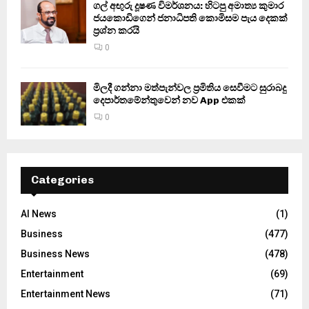
ගල් අඟුරු දූෂණ විමර්ශනය: හිටපු අමාත්‍ය කුමාර
ජයකොඩිගෙන් ජනාධිපති කොමිසම පැය දෙකක්
ප්‍රශ්න කරයි
0
මිලදී ගන්නා මත්පැන්වල ප්‍රමිතිය සෙවීමට සුරාබදු
දෙපාර්තමේන්තුවෙන් නව App එකක්
0
Categories
AI News
(1)
Business
(477)
Business News
(478)
Entertainment
(69)
Entertainment News
(71)