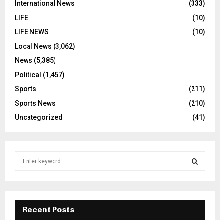
International News
(333)
LIFE
(10)
LIFE NEWS
(10)
Local News
(3,062)
News
(5,385)
Political
(1,457)
Sports
(211)
Sports News
(210)
Uncategorized
(41)
S
e
a
S
r
c
E
h
Recent Posts
f