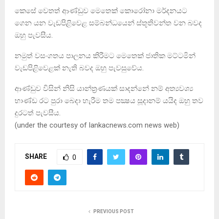
කෙසේ වෙතත් ආණ්ඩුව මෙතෙක් කොරෝනා මර්දනයට
ගෙන යන වැඩපිළිවෙළ සම්බන්ධයෙන් ස්තූතිවන්ත වන බවද
ඔහු පැවසීය.
නමුත් වසංගතය පාලනය කිරීමට මෙතෙක් ජාතික මට්ටමින්
වැඩපිළිවෙළක් නැති බවද ඔහු පැවසුවේය.
ආණ්ඩුව විසින් නිසි යාන්ත‍්‍රණයක් සාදන්නේ නම් අත්‍යවශ්‍ය
භාණ්ඩ රට පුරා බෙදා හැරීම තම පක්‍ෂය සූදානම් යයිද ඔහු තව
දුරටත් පැවසීය.
(under the courtesy of lankacnews.com news web)
SHARE
0
PREVIOUS POST