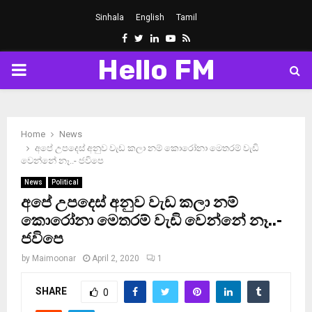
Sinhala
English
Tamil
Facebook
Twitter
Linkedin
Youtube
Rss
Hello FM
PRIMARY
MENU
Home
News
අපේ උපදෙස් අනුව වැඩ කලා නම් කොරෝනා මෙතරම් වැඩි
වෙන්නේ නෑ..- ජවිපෙ
News
Political
අපේ උපදෙස් අනුව වැඩ කලා නම්
කොරෝනා මෙතරම් වැඩි වෙන්නේ නෑ..-
ජවිපෙ
by
Maimoonar
April 2, 2020
1
SHARE
0