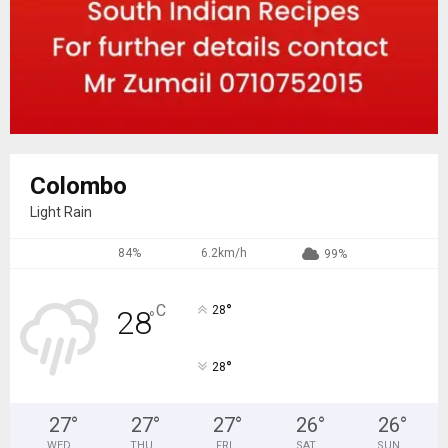
Colombo
Light Rain
84%
6.2km/h
99%
°
C
28
28
°
°
28
27
°
27
°
27
°
26
°
26
°
WED
THU
FRI
SAT
SUN