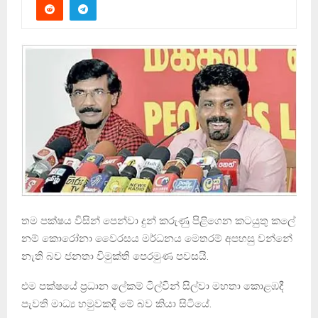
තම පක්ෂය විසින් පෙන්වා දුන් කරුණු පිළිගෙන කටයුතු කලේ
නම් කොරෝනා වෛරසය මර්ධනය මෙතරම් අපහසු වන්නේ
නැති බව ජනතා විමුක්ති පෙරමුණ පවසයි.
එම පක්ෂයේ ප්‍රධාන ලේකම් ටිල්වින් සිල්වා මහතා කොළඹදී
පැවති මාධ්‍ය හමුවකදී මේ බව කියා සිටියේ.