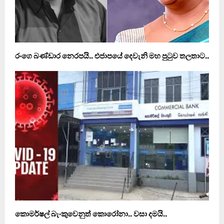
රංගෙ බණ්ඩාර නෙරපයි.. එජාපයේ දෙවැනි මහ පුටුව තලතාට..
කොමර්ෂල් බැංකුවෙනුත් කොරෝනා.. වසා දමයි..