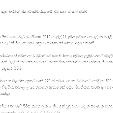
කුත් කරමින් ජනාධිපතිවරයා මේ බව සඳහන් කර තිබේ.
-
කින් වියරු වැටුණු පිරිසක් 2019 අප්‍රේල් 21 ඉරිදා ප්‍රධාන පෙළේ කතෝ
ෝටල් කිහිපයක මහා මනුෂ්‍ය ඝාතනයක් කොට අදට වසරකි.
පරාධයෙන් ජීවිත අහිමි වූවන්ගේ සහ බරපතළ තුවාල ලැබූවන්ගේ පවුල
, ඉන් බලවත් කම්පනයට පත්වූ කතෝලික ජනතාවට සහ සමස්ත ශ්‍රී ලංක
ුද කර සිටිමි.
 මරාගෙන මැරෙන ප්‍රහාරයෙන් 270 ක් පමණ දෙනා මරණයට පත්වූහ. 5
ල සිදු විය. තුවාල ලැබූවන්ගෙන් ඇතැමෙක් පසුව මියගියහ. තවත් අය සද
පත්වූහ.
ියගිය ඉතා වැඩි පිරිස කතෝලික බැතිමතුන් වුවද එය ඔවුන් පමණක් නෙව ස
 ඉලක්ක කරගත් ත්‍රස්තවාදී ක්‍රියාවකි.