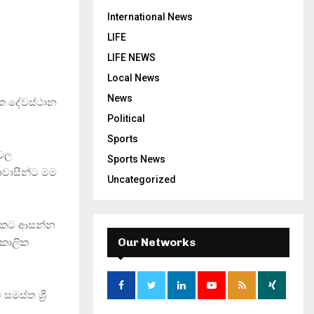
International News
LIFE
LIFE NEWS
Local News
News
ලික දේවස්ථාන
Political
Sports
්වල
Sports News
ාවාසීන්ට මම
Uncategorized
00 කට ආසන්න
Our Networks
ාකාලික
මස්ත ශ්‍රී