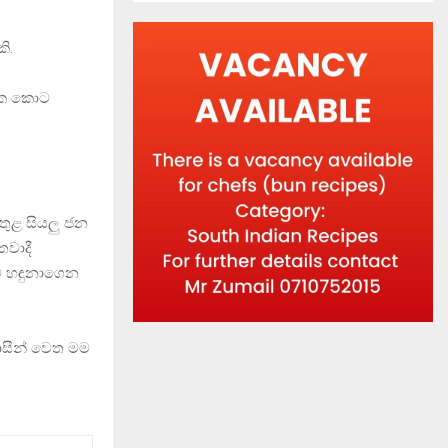
ි.
මතක කොට
ය තුළ සියලු ජන
වාදී
තව හඳුනාගෙන
වාසීන් වෙත මම