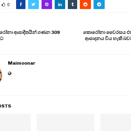
0
රෝනා ආසාදිතයින් ගණන 309
කොරෝනා වෛරසය එක
ළට
ආසාදනය විය හැකි 
Maimoonar
OSTS