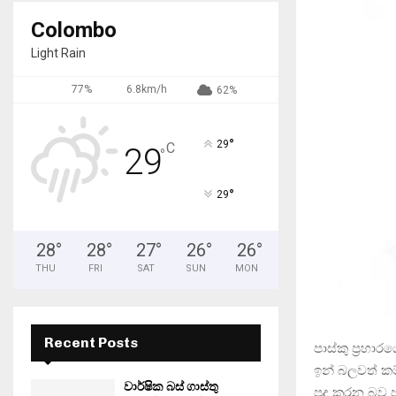
Colombo
Light Rain
77%
6.8km/h
62%
°
29
C
29
°
°
29
28
°
28
°
27
°
26
°
26
°
THU
FRI
SAT
SUN
MON
Recent Posts
පාස්කු ප්‍රහ
ඉන් බලවත් ක
වාර්ෂික බස් ගාස්තු
පුද කරන බව 