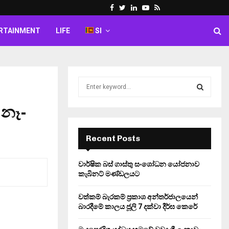
Facebook
Twitter
Linkedin
Youtube
Rss
RTAINMENT
LIFE
SI
S
e
a
 නෑ-
S
r
c
E
h
Recent Posts
f
A
o
වාර්ෂික බස් ගාස්තු සංශෝධන යෝජනාව
r
R
කැබිනට් මණ්ඩලයට
:
C
වත්කම් බැරකම් ප්‍රකාශ අන්තර්ජාලයෙන්
බාරදීමේ කාලය ජූලි 7 දක්වා දීර්ඝ කෙරේ
H