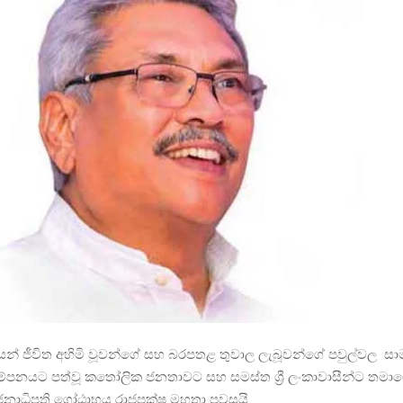
ාරයෙන් ජීවිත අහිමි වූවන්ගේ සහ බරපතළ තුවාල ලැබූවන්ගේ පවුල්වල සා
ම්පනයට පත්වූ කතෝලික ජනතාවට සහ සමස්ත ශ්‍රී ලංකාවාසීන්ට තම
ජනාධිපති ගෝඨාභය රාජපක්ෂ මහතා පවසයි.