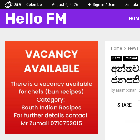
C
Colombo
August 6, 2026
Sign in / Join
Sinhala
28.9
Hello FM
HOM
Home
News
News
Political
අන්තවා
ජනපති
by
Maimoonar
SHARE