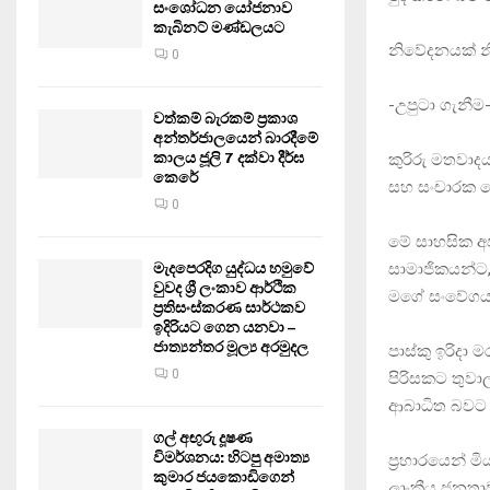
සංශෝධන යෝජනාව
කැබිනට් මණ්ඩලයට
නිවේදනයක් නි
0
-උපුටා ගැනීම
වත්කම් බැරකම් ප්‍රකාශ
අන්තර්ජාලයෙන් බාරදීමේ
කාලය ජූලි 7 දක්වා දීර්ඝ
කුරිරු මතවාදය
කෙරේ
සහ සංචාරක හ
0
මේ සාහසික අ
සාමාජිකයන්ට
මැදපෙරදිග යුද්ධය හමුවේ
වුවද ශ්‍රී ලංකාව ආර්ථික
මගේ සංවේගය ප
ප්‍රතිසංස්කරණ සාර්ථකව
ඉදිරියට ගෙන යනවා –
ජාත්‍යන්තර මූල්‍ය අරමුදල
පාස්කු ඉරිදා
0
පිරිසකට තුවා
ආබාධිත බවට 
ගල් අඟුරු දූෂණ
විමර්ශනය: හිටපු අමාත්‍ය
ප්‍රහාරයෙන් ම
කුමාර ජයකොඩිගෙන්
ලාංකීය ජනතාවම