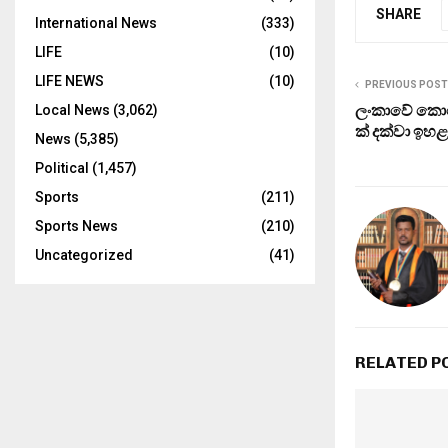
SHARE
International News
(333)
LIFE
(10)
LIFE NEWS
(10)
PREVIOUS POST
ලංකාවේ කො
Local News
(3,062)
ක් දක්වා ඉහ
News
(5,385)
Political
(1,457)
Sports
(211)
Sports News
(210)
Uncategorized
(41)
RELATED P