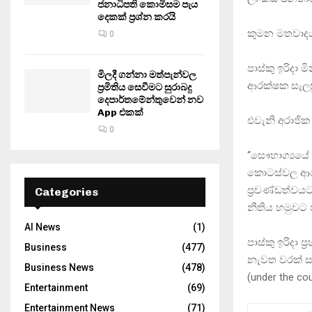
ජනාධිපති කොමිසම පැය
දෙකක් ප්‍රශ්න කරයි
කුමන මතවාදයක
0
පාස්කු ඉරිදා
මිලදී ගන්නා මත්පැන්වල
ආරක්ෂක සැලසුම
ප්‍රමිතිය සෙවීමට සුරාබදු
දෙපාර්තමේන්තුවෙන් නව
App එකක්
එවැනි අරාජික
0
“සෞභාග්‍යයේ ද
කොටස්වල ආරක
ප්‍රචණ්ඩත්වය
Categories
නීතිය හමුව
AI News
(1)
පාස්කු ඉරිදා
Business
(477)
නැවත වරක් සං
Business News
(478)
(under the co
Entertainment
(69)
Entertainment News
(71)