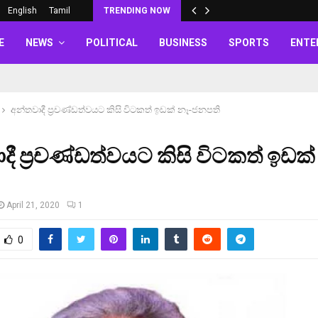
English
Tamil
TRENDING NOW
E
NEWS
POLITICAL
BUSINESS
SPORTS
ENTE
අන්තවාදී ප්‍රචණ්ඩත්වයට කිසි විටකත් ඉඩක් නෑ-ජනපති
දී ප්‍රචණ්ඩත්වයට කිසි විටකත් ඉඩක්
April 21, 2020
1
0