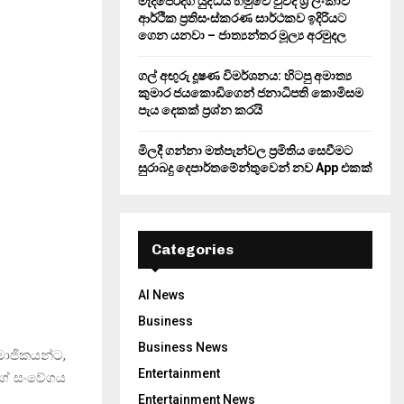
මැදපෙරදිග යුද්ධය හමුවේ වුවද ශ්‍රී ලංකාව
ආර්ථික ප්‍රතිසංස්කරණ සාර්ථකව ඉදිරියට
ගෙන යනවා – ජාත්‍යන්තර මූල්‍ය අරමුදල
ගල් අඟුරු දූෂණ විමර්ශනය: හිටපු අමාත්‍ය
කුමාර ජයකොඩිගෙන් ජනාධිපති කොමිසම
පැය දෙකක් ප්‍රශ්න කරයි
මිලදී ගන්නා මත්පැන්වල ප්‍රමිතිය සෙවීමට
සුරාබදු දෙපාර්තමේන්තුවෙන් නව App එකක්
Categories
AI News
Business
Business News
මාජිකයන්ට,
Entertainment
ාගේ සංවේගය
Entertainment News