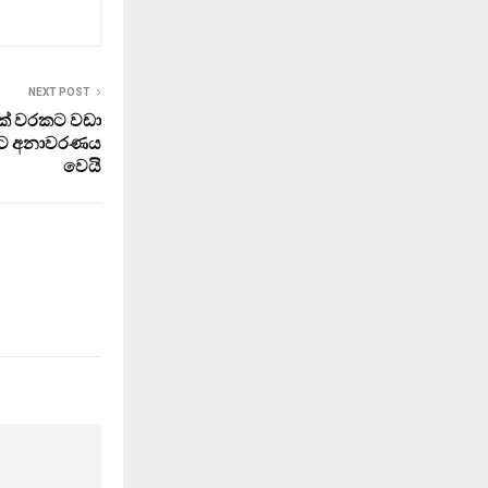
NEXT POST
් වරකට වඩා
බවට අනාවරණය
වෙයි