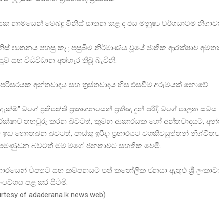
 නාමයෙන් මෙබඳු මිනිස් ඝාතන කළ ද එය මනුෂ්‍ය වර්ගයාටම නිගාවක
 මිනිස් ඝාතනය පහසු කළ පසුබිම නිර්මාණය වූයේ ජාතික ආරක්ෂාව අ
් සහ විධිවිධාන අත්හැර තිබූ බැවිනි.
 පරිසරයක අන්තවාදය සහ ත්‍රස්තවාදය හිස එසවීම අරුමයක් නොවේ.
ැක්ම” මගේ ප්‍රතිපත්ති ප්‍රකාශනයෙන් ප්‍රතිඥා දුන් පරිදි මගේ පාලන සම
්ෂාව තහවුරු කරන බවටත්, කුමන ආකාරයක හෝ අන්තවාදයට, අන්ත
ට ඉඩ නොතබන බවටත්, පාස්කු ඉරිදා ප්‍රහාරයට වගකිවයුත්තන් නිශ්චි
ට පමණුවන බවටත් මම මගේ ජනතාවට සහතික වෙමි.
 ප්‍රහාරයෙන් විපතට සහ කම්පනයට පත් කතෝලික ජනයා ඇතුළු ශ්‍රී ලංකා
වේගය පළ කර සිටිමි.
urtesy of adaderana.lk news web)