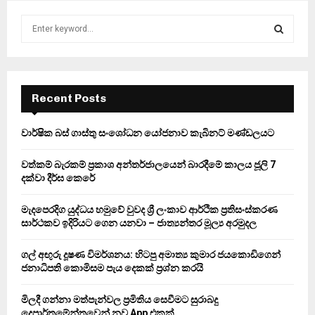
S
e
a
S
r
c
E
h
Recent Posts
f
A
o
වාර්ෂික බස් ගාස්තු සංශෝධන යෝජනාව කැබිනට් මණ්ඩලයට
r
R
:
වත්කම් බැරකම් ප්‍රකාශ අන්තර්ජාලයෙන් බාරදීමේ කාලය ජූලි 7
C
දක්වා දීර්ඝ කෙරේ
H
මැදපෙරදිග යුද්ධය හමුවේ වුවද ශ්‍රී ලංකාව ආර්ථික ප්‍රතිසංස්කරණ
සාර්ථකව ඉදිරියට ගෙන යනවා – ජාත්‍යන්තර මූල්‍ය අරමුදල
ගල් අඟුරු දූෂණ විමර්ශනය: හිටපු අමාත්‍ය කුමාර ජයකොඩිගෙන්
ජනාධිපති කොමිසම පැය දෙකක් ප්‍රශ්න කරයි
මිලදී ගන්නා මත්පැන්වල ප්‍රමිතිය සෙවීමට සුරාබදු
දෙපාර්තමේන්තුවෙන් නව App එකක්