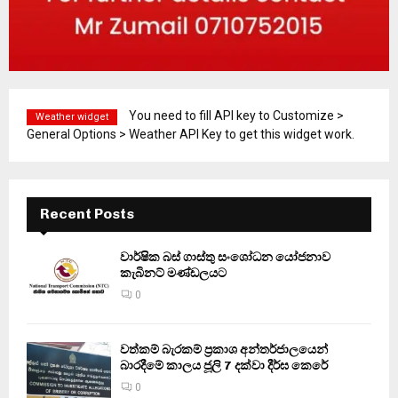
You need to fill API key to Customize >
Weather widget
General Options > Weather API Key to get this widget work.
Recent Posts
වාර්ෂික බස් ගාස්තු සංශෝධන යෝජනාව
කැබිනට් මණ්ඩලයට
0
වත්කම් බැරකම් ප්‍රකාශ අන්තර්ජාලයෙන්
බාරදීමේ කාලය ජූලි 7 දක්වා දීර්ඝ කෙරේ
0