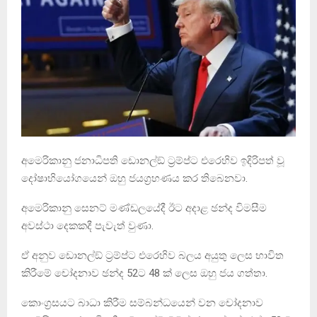
අමෙරිකානු ජනාධිපති ඩොනල්ඞ් ට‍්‍රම්ප්ට එරෙහිව ඉදිරිපත් වූ
දෝෂාභියෝගයෙන් ඔහු ජයග‍්‍රහණය කර තිබෙනවා.
අමෙරිකානු සෙනට් මණ්ඩලයේදී ඊට අදාළ ඡන්ද විමසීම
අවස්ථා දෙකකදී පැවැත් වුණා.
ඒ අනුව ඩොනල්ඞ් ට‍්‍රම්ප්ට එරෙහිව බලය අයුතු ලෙස භාවිත
කිරීමේ චෝදනාව ඡන්ද 52ට 48 ක් ලෙස ඔහු ජය ගත්තා.
කොංග‍්‍රසයට බාධා කිරීම සම්බන්ධයෙන් වන චෝදනාව