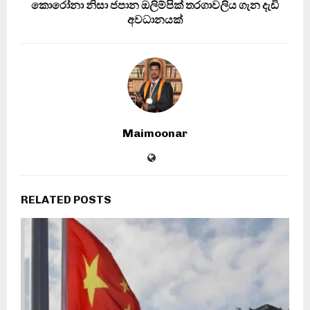
කොරෝනා නිසා ජපාන ඔලිම්පික් තරගාවලිය ගැන දැඩි
අවධානයක්
Maimoonar
RELATED POSTS