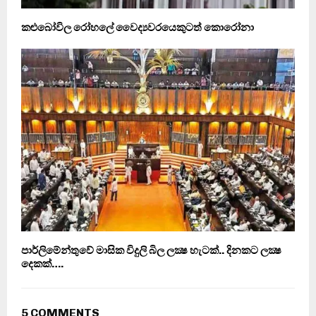
කළුබෝවිල රෝහලේ වෛද්‍යවරයෙකුටත් කොරෝනා
පාර්ලිමේන්තුවේ මාසික විදුලි බිල ලක්‍ෂ හැටක්.. දිනකට ලක්‍ෂ
දෙකක්….
5 COMMENTS