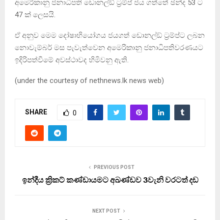
අමෙරිකානු ජනාධිපති ඩොනල්ඞ් ට‍්‍රම්ප් ජය ගත්තේ ඡන්ද 53 ට
47 ක් ලෙසයි.
ඒ අනුව මෙම දෝෂාභියෝගය ජයගත් ඩොනල්ඞ් ට‍්‍රම්ප්ට ලබන
නොවැම්බර් මස පැවැත්වෙන අමෙරිකානු ජනාධිපතිවරණයට
ඉදිරිපත්වීමේ අවස්ථාවද හිමිවනු ඇති.
(under the courtesy of nethnews.lk news web)
SHARE
0
PREVIOUS POST
ඉන්දීය ක්‍රිකට් කණ්ඩායමට අඛණ්ඩව 3වැනි වරටත් දඩ
NEXT POST