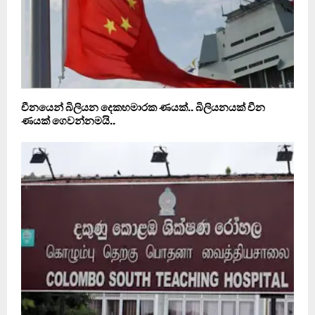
චීනයෙන් බිලියන දෙකහමාරක ණයක්.. බිලියනයක් චීන
ණයක් ගෙවන්නමයි..