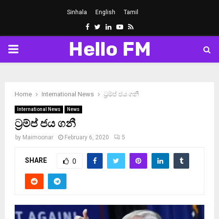
Sinhala
English
Tamil
Facebook
Twitter
Linkedin
Youtube
Rss
Hello FM
PRIMARY
MENU
Home
International News
ට්‍රම්ප් ජය ගනී
International News
News
ට්‍රම්ප් ජය ගනී
by
Maimoonar
February 6, 2020
5
SHARE
0