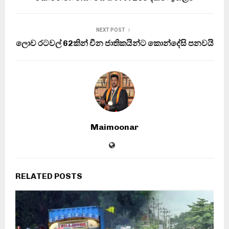
NEXT POST
ලොව රටවල් 62කින් චීන ජාතිකයින්ට කොන්දේසි පනවයි
Maimoonar
RELATED POSTS