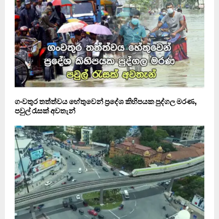
ගංවතුර තත්ත්වය හේතුවෙන් ප්‍රදේශ කිහිපයක පුද්ගල මරණ,
පවුල් ‍රැසක් අවතැන්