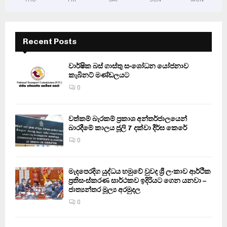
Recent Posts
වාර්ෂික බස් ගාස්තු සංශෝධන යෝජනාව
කැබිනට් මණ්ඩලයට
0
වත්කම් බැරකම් ප්‍රකාශ අන්තර්ජාලයෙන්
බාරදීමේ කාලය ජූලි 7 දක්වා දීර්ඝ කෙරේ
0
මැදපෙරදිග යුද්ධය හමුවේ වුවද ශ්‍රී ලංකාව ආර්ථික
ප්‍රතිසංස්කරණ සාර්ථකව ඉදිරියට ගෙන යනවා –
ජාත්‍යන්තර මූල්‍ය අරමුදල
0