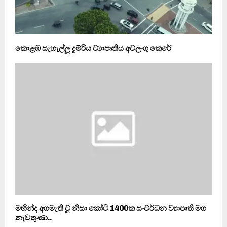
කොළඹ සැහැල්ලූ දුම්රිය ව්‍යාපෘතිය අවලංගු කෙරේ
මහින්ද අගමැති වූ නිසා කෝටි 1400ක සංවර්ධන ව්‍යාපෘති මග
නැවතුණා..