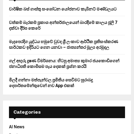
A
o
වාර්ෂික බස් ගාස්තු සංශෝධන යෝජනාව කැබිනට් මණ්ඩලයට
r
R
:
වත්කම් බැරකම් ප්‍රකාශ අන්තර්ජාලයෙන් බාරදීමේ කාලය ජූලි 7
C
දක්වා දීර්ඝ කෙරේ
H
මැදපෙරදිග යුද්ධය හමුවේ වුවද ශ්‍රී ලංකාව ආර්ථික ප්‍රතිසංස්කරණ
සාර්ථකව ඉදිරියට ගෙන යනවා – ජාත්‍යන්තර මූල්‍ය අරමුදල
ගල් අඟුරු දූෂණ විමර්ශනය: හිටපු අමාත්‍ය කුමාර ජයකොඩිගෙන්
ජනාධිපති කොමිසම පැය දෙකක් ප්‍රශ්න කරයි
මිලදී ගන්නා මත්පැන්වල ප්‍රමිතිය සෙවීමට සුරාබදු
දෙපාර්තමේන්තුවෙන් නව App එකක්
Categories
AI News