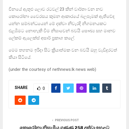
චීනයේ ඇතුළු ලොව රටවල් 23 කින් වාර්තා වන නව
කොරෝනා වෛරසය කුමන ආකාරයේ බලපෑමක් ඇතිවේද
යන්න සම්බන්ධයෙන් මේ දක්වා නිවැරදි නිගමනයකට
එළඹීමට නොහැකි වීම නිසාවෙන් බවයි සෞඛ්‍ය සහ මානව
ලේකම් ඇලෙක්ස් අසාර් ප්‍රකාශ කලේ.
මෙම තහනම ඉරිදා සිට ක්‍රියාත්මක වන බවයි ඔහු වැඩිදුරටත්
කියා සිටියේ.
(under the courtesy of nethnews.lk news web)
SHARE
0
PREVIOUS POST
කොරෝනා නිසා මිය ගණණ 258 දක්වා ඉහළට