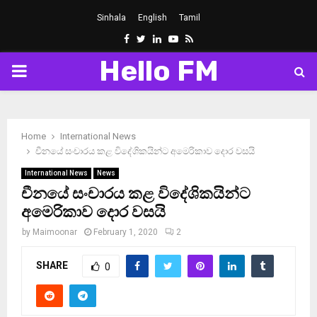
Sinhala
English
Tamil
Facebook
Twitter
Linkedin
Youtube
Rss
Hello FM
PRIMARY
MENU
Home
International News
චීනයේ සංචාරය කළ විදේශිකයින්ට අමෙරිකාව දොර වසයි
International News
News
චීනයේ සංචාරය කළ විදේශිකයින්ට
අමෙරිකාව දොර වසයි
by
Maimoonar
February 1, 2020
2
SHARE
0