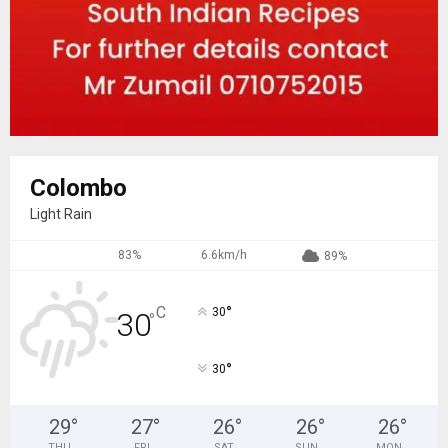
Colombo
Light Rain
83%
6.6km/h
89%
°
C
30
30
°
°
30
29
°
27
°
26
°
26
°
26
°
THU
FRI
SAT
SUN
MON