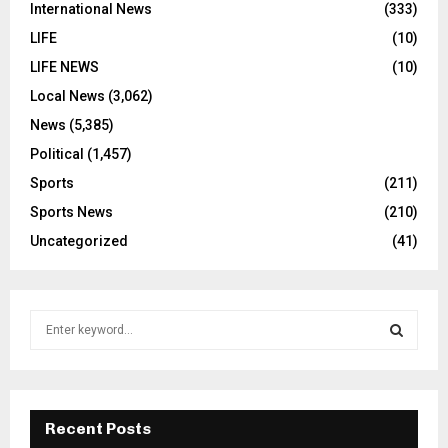
International News
(333)
LIFE
(10)
LIFE NEWS
(10)
Local News
(3,062)
News
(5,385)
Political
(1,457)
Sports
(211)
Sports News
(210)
Uncategorized
(41)
S
e
a
S
r
c
E
h
Recent Posts
f