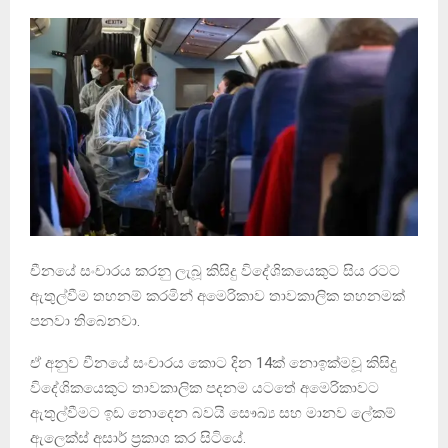
චීනයේ සංචාරය කරනු ලැබූ කිසිදු විදේශිකයෙකුට සිය රටට
ඇතුල්වීම තහනම් කරමින් අමෙරිකාව තාවකාලික තහනමක්
පනවා තිබෙනවා.
ඒ අනුව චීනයේ සංචාරය කොට දින 14ක් නොඉක්මවූ කිසිදු
විදේශිකයෙකුට තාවකාලික පදනම යටතේ අමෙරිකාවට
ඇතුල්වීමට ඉඩ නොදෙන බවයි සෞඛ්‍ය සහ මානව ලේකම්
ඇලෙක්ස් අසාර් ප්‍රකාශ කර සිටියේ.