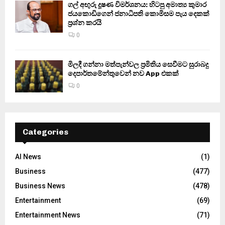
ගල් අඟුරු දූෂණ විමර්ශනය: හිටපු අමාත්‍ය කුමාර
ජයකොඩිගෙන් ජනාධිපති කොමිසම පැය දෙකක්
ප්‍රශ්න කරයි
0
මිලදී ගන්නා මත්පැන්වල ප්‍රමිතිය සෙවීමට සුරාබදු
දෙපාර්තමේන්තුවෙන් නව App එකක්
0
Categories
AI News
(1)
Business
(477)
Business News
(478)
Entertainment
(69)
Entertainment News
(71)