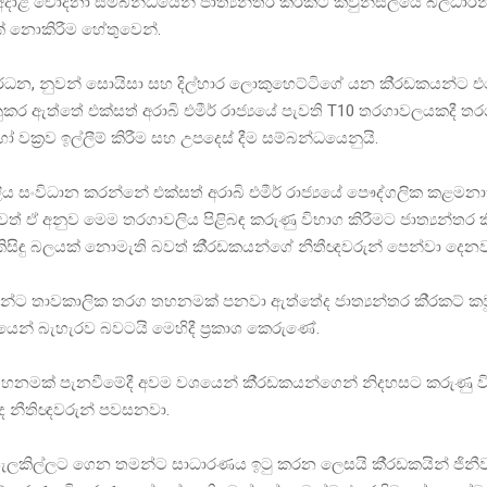
අදාළ චෝදනා සම්බන්ධයෙන් ජාත්‍යන්තර කි‍්‍රකට් කවුන්සිලයේ බලධාරීන
යක් නොකිරීම හේතුවෙන්.
්ධන, නුවන් සොයිසා සහ දිල්හාර ලොකුහෙට්ටිගේ යන කි‍්‍රඩකයන්ට එ
 ඇත්තේ එක්සත් අරාබි එමීර් රාජ්‍යයේ පැවති T10 තරගාවලයකදී තර
වක‍්‍රව ඉල්ලීම් කිරීම සහ උපදෙස් දීම සම්බන්ධයෙනුයි.
ය සංවිධාන කරන්නේ එක්සත් අරාබි එමීර් රාජ්‍යයේ පෞද්ගලික කළම
 ඒ අනුව මෙම තරගාවලිය පිළිබඳ කරුණු විභාග කිරීමට ජාත්‍යන්තර කි‍
ිසිඳු බලයක් නොමැති බවත් කී‍්‍රඩකයන්ගේ නීතීඥවරුන් පෙන්වා දෙනව
යින්ට තාවකාලික තරග තහනමක් පනවා ඇත්තේද ජාත්‍යන්තර කි‍්‍රකට් කව
ාටියෙන් බැහැරව බවටයි මෙහිදී ප‍්‍රකාශ කෙරුණේ.
නමක් පැනවීමේදී අවම වශයෙන් කී‍්‍රඩකයන්ගෙන් නිදහසට කරුණු ව
ිද නීතිඥවරුන් පවසනවා.
ලකිල්ලට ගෙන තමන්ට සාධාරණය ඉටු කරන ලෙසයි කී‍්‍රඩකයින් ජිනීවා හ