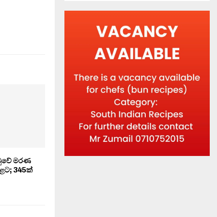
ණාටුවේ මරණ
ළට; 345ක්