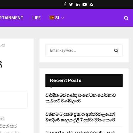
Facebook
Twitter
Linkedin
Youtube
Rss
RTAINMENT
LIFE
SI
යයි
S
e
a
්
S
r
c
E
h
Recent Posts
f
A
o
වාර්ෂික බස් ගාස්තු සංශෝධන යෝජනාව
r
R
කැබිනට් මණ්ඩලයට
:
C
වත්කම් බැරකම් ප්‍රකාශ අන්තර්ජාලයෙන්
ාර
බාරදීමේ කාලය ජූලි 7 දක්වා දීර්ඝ කෙරේ
H
රිපත් කර