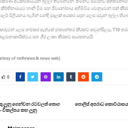
ුම්කරණ අධිකරණයෙන් ඉල්ලා තිබෙන්නේ. තමන්ට එරෙහිව අත්තනෝම
කීර්තිනාමයට හානි වීම සහ ජීවනෝපාය අහිමිවීම වෙනුවෙන් එක් කී‍්
ලර් මිලියනය බැගින් වන්දි මුදලක් අයකර දෙන ලෙස ඔවුන් ඉල්ලා තිබ
රුවන් ලෙස නම්කර ඇත්තේ ජාත්‍යන්තර කි‍්‍රකට් කවුන්සිලය, T10 තර
ළමනාකාරිත්වය සහ ශී‍්‍ර ලංකා කි‍්‍රකට් ආයතනයයි.
urtesy of nethnews.lk news web)
0
 ලූනු ගෙන්වන රටවලත් තොග
පොලිස් අපරාධ කොට්ඨාසය
– විකල්පය කහ ලූනු