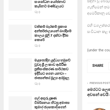
සඳහා වූ බේර
සංශෝධන යෝජනාව
කැබිනට් මණ්ඩලයට
ගැනීමෙන් තම 
0
අමෙරිකානු ඩො
එහි වගඋත්තරක
වත්කම් බැරකම් ප්‍රකාශ
අන්තර්ජාලයෙන් බාරදීමේ
සංවිධාන කළ ක
කාලය ජූලි 7 දක්වා දීර්ඝ
කෙරේ
0
(under the co
මැදපෙරදිග යුද්ධය හමුවේ
වුවද ශ්‍රී ලංකාව ආර්ථික
SHARE
ප්‍රතිසංස්කරණ සාර්ථකව
ඉදිරියට ගෙන යනවා –
ජාත්‍යන්තර මූල්‍ය අරමුදල
PREVIOUS POST
0
මෙරටට ලොකු
අවසන් වෙයි 
ගල් අඟුරු දූෂණ
විමර්ශනය: හිටපු අමාත්‍ය
කුමාර ජයකොඩිගෙන්