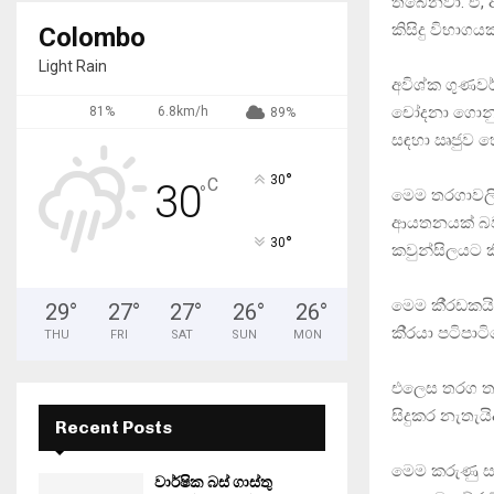
තිබෙනවා. ඒ, 
කිසිදු විභාග
Colombo
Light Rain
අවිශ්ක ගුණවර
චෝදනා ගොනුකර
81%
6.8km/h
89%
සඳහා ඍජුව හෝ 
°
30
C
30
°
මෙම තරගාවලි
ආයතනයක් බවත්
°
30
කවුන්සිලයට ක
මෙම කී‍්‍රඩක
29
°
27
°
27
°
26
°
26
°
කි‍්‍රයා පටිප
THU
FRI
SAT
SUN
MON
එලෙස තරග තහ
සිදුකර නැතැය
Recent Posts
මෙම කරුණු සැ
වාර්ෂික බස් ගාස්තු