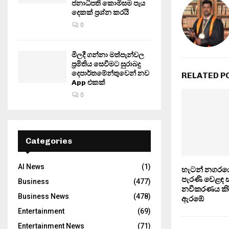
ජනාධිපති කොමිසම පැය
දෙකක් ප්‍රශ්න කරයි
0
මිලදී ගන්නා මත්පැන්වල
ප්‍රමිතිය සෙවීමට සුරාබදු
දෙපාර්තමේන්තුවෙන් නව
RELATED P
App එකක්
0
Categories
AI News
(1)
හැටන් නගරයේ
පැරණි වෙළඳ 
Business
(477)
නවීකරණය කිර
Business News
(478)
ඇරඹේ
Entertainment
(69)
Entertainment News
(71)