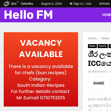
C
Colombo
August 6, 2026
Sign in / Join
Sinhala
30.3
Hello FM
HOM
Home
News
News
Sports
ශී‍්‍ර 
ICCයෙන
by
Maimoonar
SHARE
තරග පාවාදීමේ
ලොකුහෙට්ටිගේ