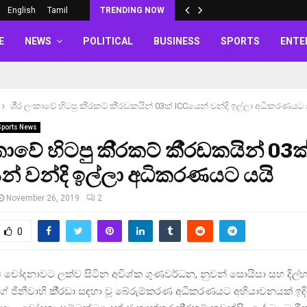
English
Tamil
TRENDING NOW
E
NEWS
POLITICAL
BUSINESS
SPORTS
ENTE
ශී‍්‍ර ලංකාවේ හිටපු කි‍්‍රකට් කී‍්‍රඩකයින් 03ක් ICCයෙන් වන්දි ඉල්ලා අධිකරණයට 
Sports News
ලංකාවේ හිටපු කි‍්‍රකට් කී‍්‍රඩකයින් 03ක
් වන්දි ඉල්ලා අධිකරණයට යයි
November 26, 2019
2
0
 චෝදනාවට ලක්ව සිටින අවිශ්ක ගුණවර්ධන, නුවන් සොයිසා සහ දිල්හ
 ජිනීවාහි කී‍්‍රඩා සඳහා වූ බේරුම්කරණ අධිකරණයට අභියාචනයක් ඉදි