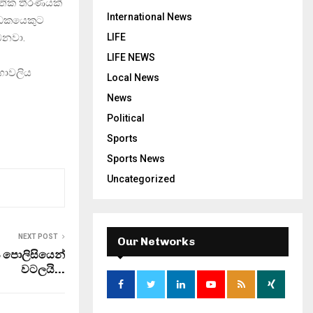
තික තීරණයක්
International News
‍රඩකයෙකුට
ෙනවා.
LIFE
LIFE NEWS
ගාවලිය
Local News
News
Political
Sports
Sports News
Uncategorized
NEXT POST
Our Networks
 පොලිසියෙන්
වටලයි…