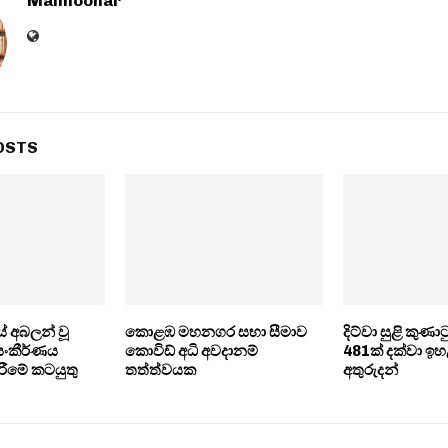
Maimoonar
OSTS
 අබලන් වූ
කොළඹ මහනගර සභා සීමාව
දිට්වා සුළි කු
සංකීර්ණය
කොවිඩ් අධි අවදානම්
481ක් දක්වා ඉහ
ීමේ කටයුතු
තත්ත්වයක
අතුරුදන්