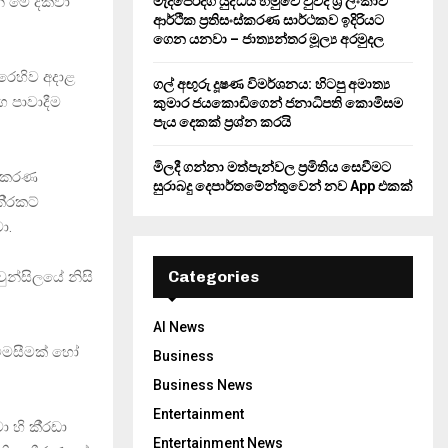
් මේ දක්වා
මැදපෙරදිග යුද්ධය හමුවේ වුවද ශ්‍රී ලංකාව
ආර්ථික ප්‍රතිසංස්කරණ සාර්ථකව ඉදිරියට
ගෙන යනවා – ජාත්‍යන්තර මූල්‍ය අරමුදල
රෙහිව අදාළ
ගල් අඟුරු දූෂණ විමර්ශනය: හිටපු අමාත්‍ය
ග පාවාදීම
කුමාර ජයකොඩිගෙන් ජනාධිපති කොමිසම
පැය දෙකක් ප්‍රශ්න කරයි
මිලදී ගන්නා මත්පැන්වල ප්‍රමිතිය සෙවීමට
නාකරණ
සුරාබදු දෙපාර්තමේන්තුවෙන් නව App එකක්
්‍රකට්
ා.
Categories
ුන්සිලයේ නිසි
AI News
ිමසීමක් හෝ
Business
Business News
Entertainment
ි කී‍්‍රඩා
Entertainment News